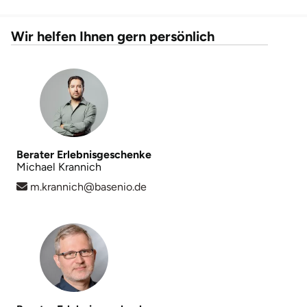
Neumünster
Wir helfen Ihnen gern persönlich
Nidda
Nordwestmecklenburg
Nürnberg
Oberhavel
Berater Erlebnisgeschenke
Michael Krannich
Odenwald
m.krannich@basenio.de
Oder-Spree
Oldenburg
Osnabrück