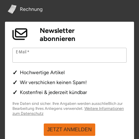
Rechnung
Tegernsee
Newsletter
Teltow-Fläming
abonnieren
Trier
E-Mail
Uckermark
Hochwertige Artikel
Uelzen
Wir verschicken keinen Spam!
Ulm
Kostenfrei & jederzeit kündbar
Ihre Daten sind sicher. Ihre Angaben werden ausschließlich zur
Usedom
Bearbeitung Ihres Anliegens verwendet.
Weitere Informationen
öffnet in neuem Fenster
zum Datenschutz
Viersen
JETZT ANMELDEN
Villingen Schwenningen