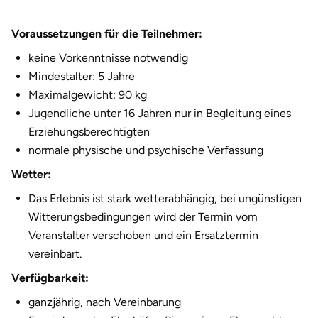
Herzogenaurach
Voraussetzungen für die Teilnehmer:
Herzogtum Lauenburg
keine Vorkenntnisse notwendig
Mindestalter: 5 Jahre
Homburg
Maximalgewicht: 90 kg
Jugendliche unter 16 Jahren nur in Begleitung eines
Horb am Neckar
Erziehungsberechtigten
normale physische und psychische Verfassung
Ibbenbüren
Wetter:
Das Erlebnis ist stark wetterabhängig, bei ungünstigen
Ingolstadt
Witterungsbedingungen wird der Termin vom
Veranstalter verschoben und ein Ersatztermin
Jena
vereinbart.
Jerichower Land
Verfügbarkeit:
ganzjährig, nach Vereinbarung
Kamp-Lintfort