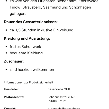
Es wird von den Flughäfen Bienenfarm, Eberswalde-
Finow, Strausberg, Saarmund und Schönhagen
Karlsruhe
geflogen.
Kassel
Dauer des Gesamterlebnisses:
ca. 1,5 Stunden inklusive Einweisung
Kempten
Kleidung und Ausrüstung:
Kerken
festes Schuhwerk
bequeme Kleidung
Kiel
Zuschauer:
sind herzlich willkommen
Koblenz
Kronach
Informationen zur Produktsicherheit
Hersteller:
basenio.de GbR
Kulmbach
Postanschrift:
Johannesstraße 176
99084 Erfurt
Köln
Kontakt:
gutschein@basenio.de