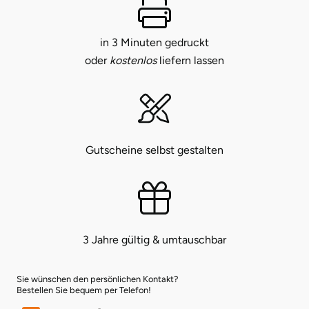
Bruchköbel
Sangerhausen
in 3 Minuten gedruckt
oder
kostenlos
liefern lassen
Bruchsal
Sonneberg
Burghausen
Suhl
Calw
Unterwellenborn
Gutscheine selbst gestalten
Chemnitz
Weimar
Cloppenburg
Weißenfels
3 Jahre gültig & umtauschbar
Coburg
Witterda
Cottbus
Sie wünschen den persönlichen Kontakt?
Bestellen Sie bequem per Telefon!