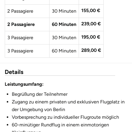
Fürstenfeldbruck
155,00 €
2 Passagiere
30 Minuten
Fürth
239,00 €
2 Passagiere
60 Minuten
Geiselwind
195,00 €
3 Passagiere
30 Minuten
Gelnhausen
289,00 €
3 Passagiere
60 Minuten
Gera
Details
Gersfeld
Leistungsumfang:
Begrüßung der Teilnehmer
Gotha
Zugang zu einem privaten und exklusiven Flugplatz in
Göppingen
der Umgebung von Berlin
Vorbesprechung zu individueller Flugroute möglich
Görlitz
60-minütiger Rundflug in einem einmotorigen