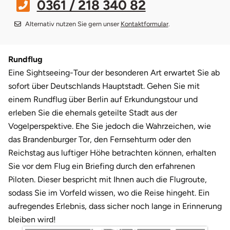
0361 / 218 340 82
Darmstadt
Alternativ nutzen Sie gern unser
Kontaktformular
.
Deggendorf
Dessau
Rundflug
Eine Sightseeing-Tour der besonderen Art erwartet Sie ab
Dietzenbach
sofort über Deutschlands Hauptstadt. Gehen Sie mit
einem Rundflug über Berlin auf Erkundungstour und
Dingolfing
erleben Sie die ehemals geteilte Stadt aus der
Vogelperspektive. Ehe Sie jedoch die Wahrzeichen, wie
Dorsten
das Brandenburger Tor, den Fernsehturm oder den
Reichstag aus luftiger Höhe betrachten können, erhalten
Dortmund
Sie vor dem Flug ein Briefing durch den erfahrenen
Piloten. Dieser bespricht mit Ihnen auch die Flugroute,
Dresden
sodass Sie im Vorfeld wissen, wo die Reise hingeht. Ein
aufregendes Erlebnis, dass sicher noch lange in Erinnerung
Duisburg
bleiben wird!