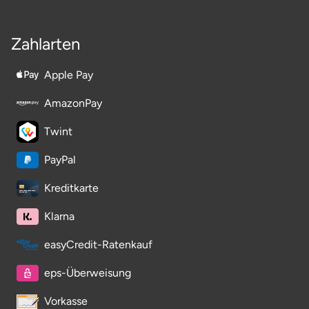
Stade
Zahlarten
Steinburg
Apple Pay
Stendal
AmazonPay
Stettiner Haff
Twint
PayPal
Stormarn
Kreditkarte
Straubing
Klarna
Stuttgart
easyCredit-Ratenkauf
Sulz am Neckar
eps-Überweisung
Vorkasse
Tannheimer Tal