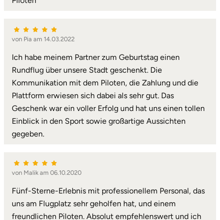
Piloten
Lüneburg
von Pia am 14.03.2022
Magdeburg
Ich habe meinem Partner zum Geburtstag einen
Rundflug über unsere Stadt geschenkt. Die
Main-Kinzig-Kreis
Kommunikation mit dem Piloten, die Zahlung und die
Plattform erwiesen sich dabei als sehr gut. Das
Mainz
Geschenk war ein voller Erfolg und hat uns einen tollen
Einblick in den Sport sowie großartige Aussichten
Mannheim
gegeben.
Mecklenburgische Seenplatte
Meiningen
von Malik am 06.10.2020
Fünf-Sterne-Erlebnis mit professionellem Personal, das
Merzig
uns am Flugplatz sehr geholfen hat, und einem
freundlichen Piloten. Absolut empfehlenswert und ich