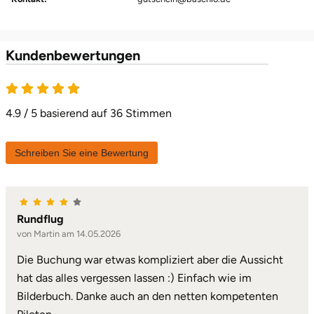
Landkreis Rostock
Kundenbewertungen
Landshut
4.9 von 5
Langenselbold
4.9 / 5 basierend auf 36 Stimmen
Leipzig
Schreiben Sie eine Bewertung
Leutkirch
Ludwigslust-Parchim
Rundflug
von Martin am 14.05.2026
Löbau
Die Buchung war etwas kompliziert aber die Aussicht
hat das alles vergessen lassen :) Einfach wie im
Lübeck
Bilderbuch. Danke auch an den netten kompetenten
Lüchow-Dannenberg