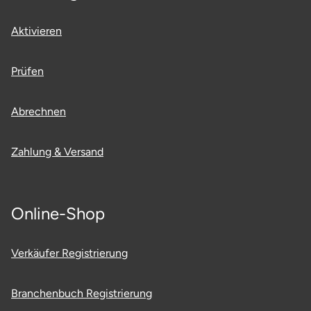
Saarbrücken
Aktivieren
Salzgitter
Prüfen
Schongau
Abrechnen
Schwabach
Zahlung & Versand
Schweinfurt
Schwerin
Online-Shop
Segeberg
Verkäufer Registrierung
Seligenstadt
Branchenbuch Registrierung
Speyer