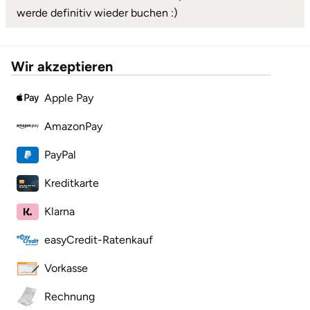
Mettingen
werde definitiv wieder buchen :)
Moers
Wir akzeptieren
Märkisch-Oderland
Apple Pay
Mönchengladbach
AmazonPay
München
PayPal
Münster
Kreditkarte
Klarna
Nagold
easyCredit-Ratenkauf
Neckarsulm
Vorkasse
Nesselwang
Rechnung