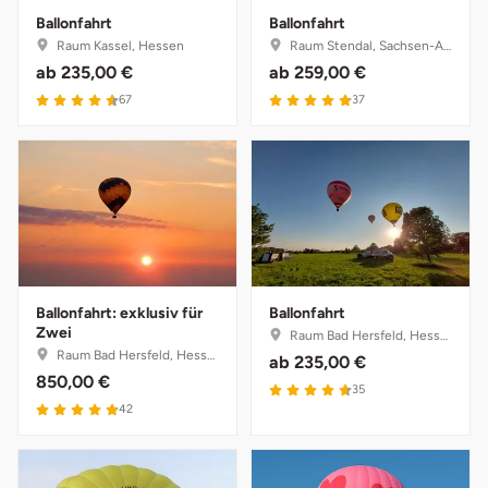
Fürstenfeldbruck
Ballonfahrt
Ballonfahrt
Raum Kassel, Hessen
Raum Stendal, Sachsen-Anhalt
ab
235,00 €
ab
259,00 €
Fürth
4.6 von 5
4.9 von 5
67
37
Geiselwind
Gelnhausen
Gera
Gersfeld
Ballonfahrt: exklusiv für
Ballonfahrt
Zwei
Raum Bad Hersfeld, Hessen
Gotha
Raum Bad Hersfeld, Hessen
ab
235,00 €
850,00 €
4.7 von 5
35
Göppingen
4.9 von 5
42
Görlitz