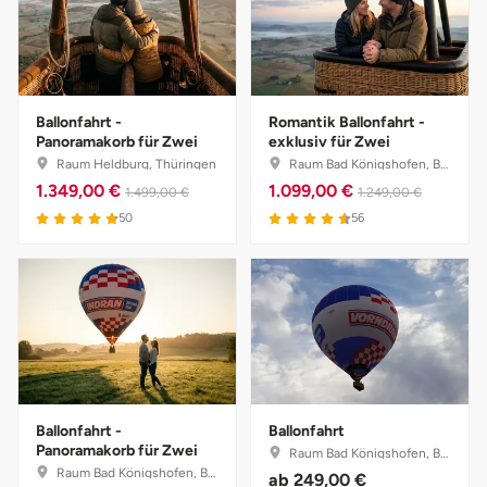
Stade
Steinburg
Ballonfahrt -
Romantik Ballonfahrt -
Panoramakorb für Zwei
exklusiv für Zwei
Stendal
Raum Heldburg, Thüringen
Raum Bad Königshofen, Bayern
1.349,00 €
1.099,00 €
1.499,00 €
1.249,00 €
Stettiner Haff
4.8 von 5
4.6 von 5
50
56
Stormarn
Straubing
Stuttgart
Sulz am Neckar
Ballonfahrt -
Ballonfahrt
Panoramakorb für Zwei
Raum Bad Königshofen, Bayern
Raum Bad Königshofen, Bayern
ab
249,00 €
Tannheimer Tal