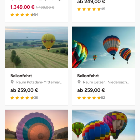
ab
249,00 €
1.349,00 €
1.499,00 €
4.7 von 5
Herzogenaurach
45
4.5 von 5
54
Herzogtum Lauenburg
Homburg
Horb am Neckar
Ibbenbüren
Ballonfahrt
Ballonfahrt
Raum Potsdam-Mittelmark, Brandenburg
Raum Uelzen, Niedersachsen
Ingolstadt
ab
259,00 €
ab
259,00 €
4.6 von 5
4.7 von 5
36
82
Jena
Jerichower Land
Kamp-Lintfort