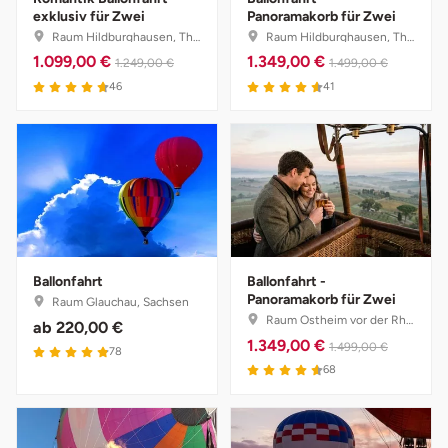
exklusiv für Zwei
Panoramakorb für Zwei
Raum Hildburghausen, Thüringen
Raum Hildburghausen, Thüringen
Lüneburg
1.099,00 €
1.349,00 €
1.249,00 €
1.499,00 €
4.7 von 5
4.6 von 5
46
41
Magdeburg
Main-Kinzig-Kreis
Mainz
Mannheim
Ballonfahrt
Ballonfahrt -
Panoramakorb für Zwei
Mecklenburgische Seenplatte
Raum Glauchau, Sachsen
Raum Ostheim vor der Rhön, Bayern
ab
220,00 €
1.349,00 €
1.499,00 €
4.9 von 5
Meiningen
78
4.6 von 5
68
Merzig