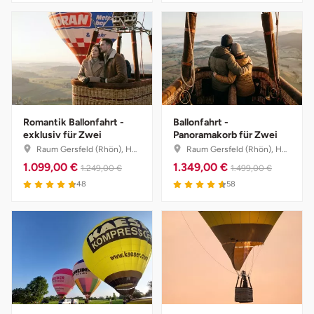
Potsdam-Mittelmark
Prignitz
Regensburg
Romantik Ballonfahrt -
Ballonfahrt -
Rendsburg Eckernförde
exklusiv für Zwei
Panoramakorb für Zwei
Raum Gersfeld (Rhön), Hessen
Raum Gersfeld (Rhön), Hessen
Rheine
1.099,00 €
1.349,00 €
1.249,00 €
1.499,00 €
4.8 von 5
4.6 von 5
48
58
Rodgau
Rostock
Rottweil
Rügen