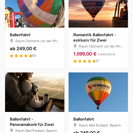
Mettingen
Moers
Märkisch-Oderland
Ballonfahrt
Romantik Ballonfahrt -
exklusiv für Zwei
Raum Ostheim vor der Rhön, Bayern
Mönchengladbach
Raum Ostheim vor der Rhön, Bayern
ab
249,00 €
1.099,00 €
1.249,00 €
4.6 von 5
60
5 von 5
München
57
Münster
Nagold
Neckarsulm
Ballonfahrt -
Ballonfahrt
Nesselwang
Panoramakorb für Zwei
Raum Bad Rodach, Bayern
Raum Bad Rodach, Bayern
ab
249,00 €