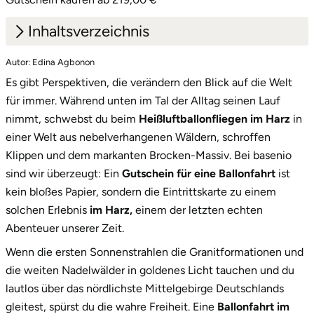
Inhaltsverzeichnis
Autor: Edina Agbonon
1.
Panoramablick auf den Brocken und tiefe
Es gibt Perspektiven, die verändern den Blick auf die Welt
Wälder: Den Harz neu entdecken
für immer. Während unten im Tal der Alltag seinen Lauf
2.
Unsere Korb-Optionen: passend für jedes
nimmt, schwebst du beim
Heißluftballonfliegen im Harz
in
Abenteuer
einer Welt aus nebelverhangenen Wäldern, schroffen
Klippen und dem markanten Brocken-Massiv. Bei basenio
2.1
Die klassische Ballonfahrt
sind wir überzeugt: Ein
Gutschein für eine Ballonfahrt
ist
2.2
Exklusive Ballonfahrt für zwei
kein bloßes Papier, sondern die Eintrittskarte zu einem
solchen Erlebnis
im Harz,
einem der letzten echten
2.3
Die Fahrt im Panoramakorb
Abenteuer unserer Zeit.
3.
Sicher abheben: Wichtige Informationen für
Wenn die ersten Sonnenstrahlen die Granitformationen und
deine Ballonfahrt
die weiten Nadelwälder in goldenes Licht tauchen und du
lautlos über das nördlichste Mittelgebirge Deutschlands
4.
Starte jetzt dein nächstes Abenteuer im Harz!
gleitest, spürst du die wahre Freiheit. Eine
Ballonfahrt im