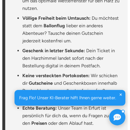
um das optimale Wetterfenster für den Harz zu
nutzen.
Völlige Freiheit beim Umtausch:
Du möchtest
statt dem
Ballonflug
lieber ein anderes
Abenteuer? Tausche deinen Gutschein
jederzeit kostenfrei um.
Geschenk in letzter Sekunde:
Dein Ticket in
den Harzhimmel landet sofort nach der
Bestellung digital in deinem Postfach.
Keine versteckten Portokosten:
Wir schicken
dir
Gutscheine
und Geschenkboxen innerhalb
Deutschlands versandkostenfrei zu (außer
Frag Flo! Unser KI-Berater hilft Ihnen gerne weiter.
Express).
Echte Beratung:
Unser Team in Erfurt ist
persönlich für dich da, wenn du Fragen zu
den
Preisen
oder dem Ablauf hast.