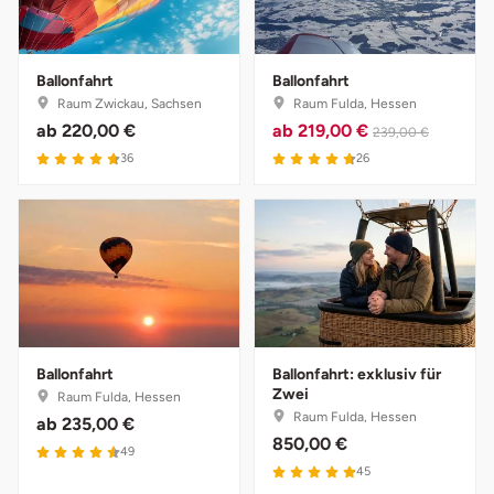
Ostholstein
Ostprignitz-Ruppin
Ballonfahrt
Ballonfahrt
Raum Zwickau, Sachsen
Raum Fulda, Hessen
ab
220,00 €
ab
219,00 €
Oy-Mittelberg
239,00 €
4.7 von 5
4.7 von 5
36
26
Passau
Pforzheim
Pinneberg
Pirna
Ballonfahrt
Ballonfahrt: exklusiv für
Zwei
Raum Fulda, Hessen
Plön
Raum Fulda, Hessen
ab
235,00 €
850,00 €
4.6 von 5
49
Potsdam
4.9 von 5
45