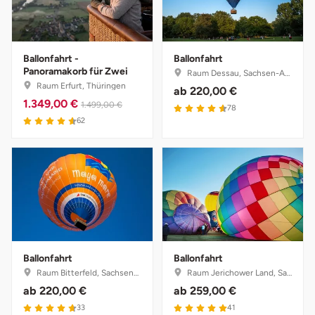
Darmstadt
Weimar
Deggendorf
sächsische Schweiz
Ballonfahrt -
Ballonfahrt
Panoramakorb für Zwei
Dessau
Raum Dessau, Sachsen-Anhalt
Raum Erfurt, Thüringen
ab
220,00 €
1.349,00 €
1.499,00 €
4.6 von 5
Dietzenbach
78
4.6 von 5
62
Dingolfing
Dorsten
Dortmund
Dresden
Ballonfahrt
Ballonfahrt
Raum Bitterfeld, Sachsen-Anhalt
Raum Jerichower Land, Sachsen-Anhalt
Duisburg
ab
220,00 €
ab
259,00 €
4.7 von 5
5 von 5
33
41