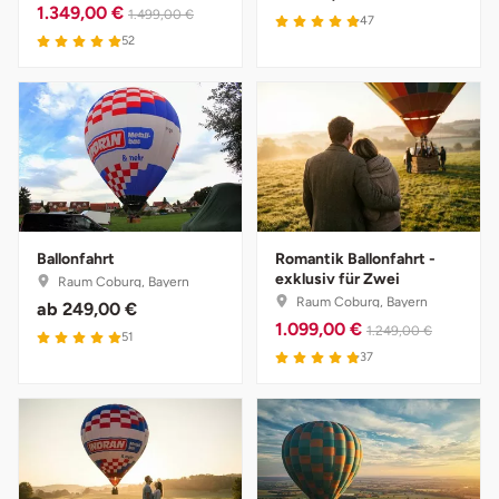
1.349,00 €
1.499,00 €
4.9 von 5
47
5 von 5
52
Tegernsee
Teltow-Fläming
Trier
Uckermark
Ballonfahrt
Romantik Ballonfahrt -
Uelzen
exklusiv für Zwei
Raum Coburg, Bayern
Raum Coburg, Bayern
ab
249,00 €
1.099,00 €
Ulm
1.249,00 €
5 von 5
51
4.9 von 5
37
Usedom
Viersen
Villingen Schwenningen