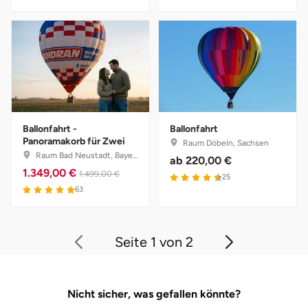
Zwickau
Öhringen
Ballonfahrt -
Ballonfahrt
Panoramakorb für Zwei
Raum Döbeln, Sachsen
Raum Bad Neustadt, Bayern
ab
220,00 €
1.349,00 €
1.499,00 €
4.6 von 5
25
5 von 5
63
Seite 1 von 2
Nicht sicher, was gefallen könnte?