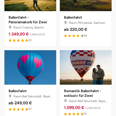
Vorpommern-Greifswald
Ballonfahrt -
Ballonfahrt
Panoramakorb für Zwei
Raum Mittweida, Sachsen
Vorpommern-Rügen
Raum Coburg, Bayern
ab
220,00 €
1.349,00 €
1.499,00 €
4.5 von 5
46
Weimar
5 von 5
30
Wertach
Wesel
Witten
Ballonfahrt
Romantik Ballonfahrt -
Würzburg
exklusiv für Zwei
Raum Bad Neustadt, Bayern
Raum Bad Neustadt, Bayern
ab
249,00 €
Zweibrücken
1.099,00 €
1.249,00 €
4.7 von 5
47
4.8 von 5
53