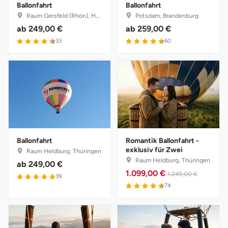
Ballonfahrt
Ballonfahrt
Saarbrücken
Raum Gersfeld (Rhön), Hessen
Potsdam, Brandenburg
ab
249,00 €
ab
259,00 €
4.5 von 5
4.7 von 5
Salzgitter
33
60
Schongau
Schwabach
Schweinfurt
Ballonfahrt
Romantik Ballonfahrt -
Schwerin
exklusiv für Zwei
Raum Heldburg, Thüringen
Raum Heldburg, Thüringen
ab
249,00 €
Segeberg
1.099,00 €
1.249,00 €
5 von 5
39
4.6 von 5
74
Seligenstadt
Speyer