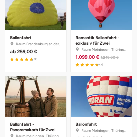
Halle
Hamburg
Ballonfahrt
Romantik Ballonfahrt -
Hanau
exklusiv für Zwei
Raum Brandenburg an der Havel, Brandenburg
Raum Meiningen, Thüringen
ab
259,00 €
Hannover
1.099,00 €
1.249,00 €
4.7 von 5
78
4.7 von 5
44
Haßfurt
Heidelberg
Heidenheim
Heilbronn
Ballonfahrt -
Ballonfahrt
Panoramakorb für Zwei
Heldburg
Raum Meiningen, Thüringen
Raum Meiningen, Thüringen