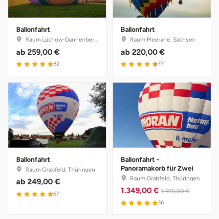
Karlsruhe
Ballonfahrt
Ballonfahrt
Raum Lüchow-Dannenberg, Niedersachsen
Raum Meerane, Sachsen
Kassel
ab
259,00 €
ab
220,00 €
4.8 von 5
4.5 von 5
82
77
Kempten
Kerken
Kiel
Koblenz
Ballonfahrt
Ballonfahrt -
Kronach
Panoramakorb für Zwei
Raum Grabfeld, Thüringen
Raum Grabfeld, Thüringen
ab
249,00 €
1.349,00 €
Kulmbach
1.499,00 €
4.8 von 5
67
4.9 von 5
36
Köln