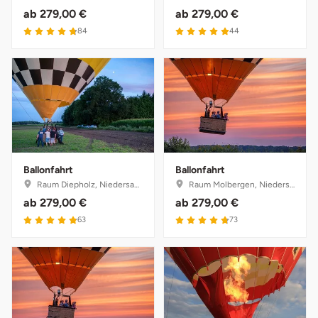
ab
279,00 €
ab
279,00 €
4.8 von 5
5 von 5
84
44
Ballonfahrt
Ballonfahrt
Raum Diepholz, Niedersachsen
Raum Molbergen, Niedersachsen
ab
279,00 €
ab
279,00 €
4.9 von 5
4.8 von 5
63
73