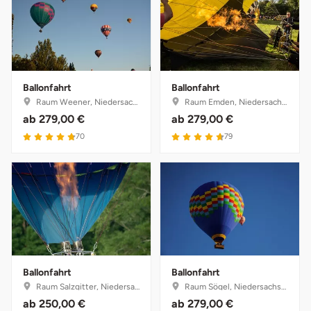
Ballonfahrt
Ballonfahrt
Raum Weener, Niedersachsen
Raum Emden, Niedersachsen
ab
279,00 €
ab
279,00 €
4.8 von 5
4.7 von 5
70
79
Ballonfahrt
Ballonfahrt
Raum Salzgitter, Niedersachsen
Raum Sögel, Niedersachsen
ab
250,00 €
ab
279,00 €