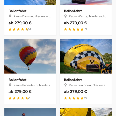
Ballonfahrt
Ballonfahrt
Raum Damme, Niedersachsen
Raum Werlte, Niedersachsen
ab
279,00 €
ab
279,00 €
4.8 von 5
5 von 5
51
69
Ballonfahrt
Ballonfahrt
Raum Papenburg, Niedersachsen
Raum Löningen, Niedersachsen
ab
279,00 €
ab
279,00 €
5 von 5
5 von 5
29
49