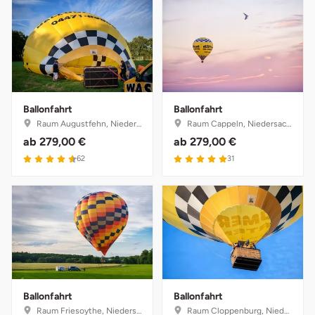
Ballonfahrt
Ballonfahrt
Raum Augustfehn, Niedersachsen
Raum Cappeln, Niedersachsen
ab
279,00 €
ab
279,00 €
4.6 von 5
5 von 5
62
31
Ballonfahrt
Ballonfahrt
Raum Friesoythe, Niedersachsen
Raum Cloppenburg, Niedersachsen