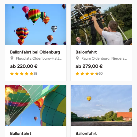
Ballonfahrt bei Oldenburg
Ballonfahrt
Flugplatz Oldenburg-Hatten, Niedersachsen
Raum Oldenburg, Niedersachsen
ab
220,00 €
ab
279,00 €
4.9 von 5
4.6 von 5
38
60
Ballonfahrt
Ballonfahrt