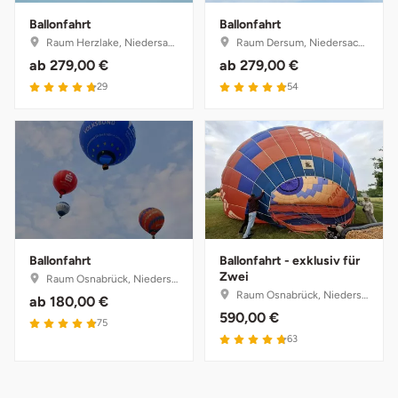
Ballonfahrt
Ballonfahrt
Raum Herzlake, Niedersachsen
Raum Dersum, Niedersachsen
ab
279,00 €
ab
279,00 €
4.8 von 5
4.9 von 5
29
54
Ballonfahrt
Ballonfahrt - exklusiv für
Zwei
Raum Osnabrück, Niedersachsen
Raum Osnabrück, Niedersachsen
ab
180,00 €
590,00 €
4.9 von 5
75
4.8 von 5
63