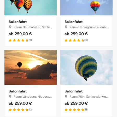
Weimar
sächsische Schweiz
Ballonfahrt
Ballonfahrt
Raum Neumünster, Schleswig-Holstein
Raum Herzogtum Lauenburg, Schleswig-Holstein
ab
259,00 €
ab
259,00 €
4.6 von 5
4.6 von 5
70
80
Ballonfahrt
Ballonfahrt
Raum Lüneburg, Niedersachsen
Raum Plön, Schleswig-Holstein
ab
259,00 €
ab
259,00 €
4.7 von 5
5 von 5
42
38