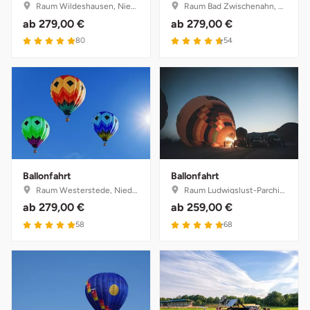
Raum Wildeshausen, Niedersachsen
Raum Bad Zwischenahn, Niedersachsen
ab
279,00 €
ab
279,00 €
5 von 5
4.7 von 5
80
54
Ballonfahrt
Ballonfahrt
Raum Westerstede, Niedersachsen
Raum Ludwigslust-Parchim, Mecklenburg-Vorpommern
ab
279,00 €
ab
259,00 €
5 von 5
4.8 von 5
58
68