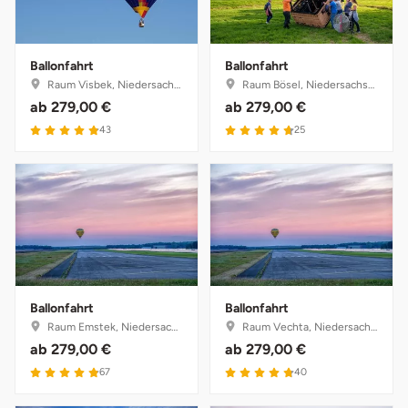
Ballonfahrt
Ballonfahrt
Raum Visbek, Niedersachsen
Raum Bösel, Niedersachsen
ab
279,00 €
ab
279,00 €
4.9 von 5
4.7 von 5
43
25
Ballonfahrt
Ballonfahrt
Raum Emstek, Niedersachsen
Raum Vechta, Niedersachsen
ab
279,00 €
ab
279,00 €
4.9 von 5
4.8 von 5
67
40