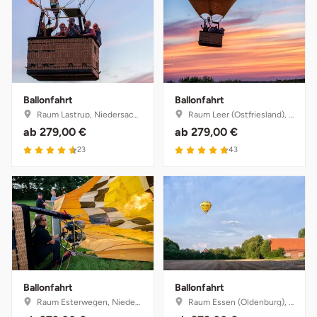
Ballonfahrt
Ballonfahrt
Raum Lastrup, Niedersachsen
Raum Leer (Ostfriesland), Niedersachsen
ab
279,00 €
ab
279,00 €
4.6 von 5
4.8 von 5
23
43
Ballonfahrt
Ballonfahrt
Raum Esterwegen, Niedersachsen
Raum Essen (Oldenburg), Niedersachsen