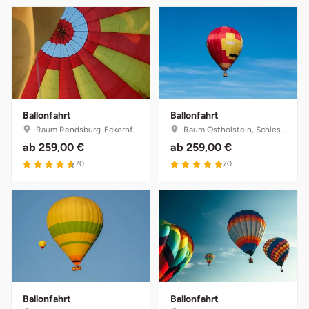
Ballonfahrt
Ballonfahrt
Raum Rendsburg-Eckernförde, Schleswig-Holstein
Raum Ostholstein, Schleswig-Holstein
ab
259,00 €
ab
259,00 €
4.6 von 5
4.9 von 5
70
70
Ballonfahrt
Ballonfahrt