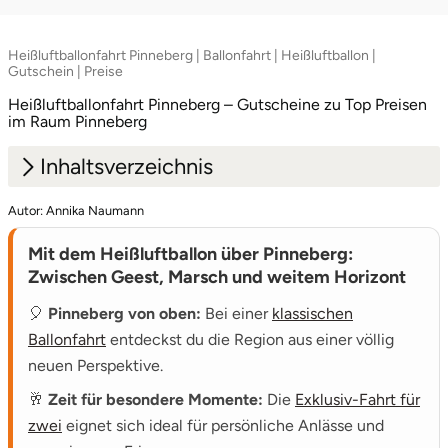
Heißluftballonfahrt Pinneberg | Ballonfahrt | Heißluftballon |
Gutschein | Preise
Heißluftballonfahrt Pinneberg – Gutscheine zu Top Preisen
im Raum Pinneberg
Inhaltsverzeichnis
Autor: Annika Naumann
1.
Wenn Geest und Marsch unter dir ihre
Strukturen zeigen
Mit dem Heißluftballon über Pinneberg:
Zwischen Geest, Marsch und weitem Horizont
2.
Vom ersten Abheben bis zum besonderen
Erlebnis
🎈
Pinneberg von oben:
Bei einer
klassischen
Ballonfahrt
entdeckst du die Region aus einer völlig
3.
Wenn aus einer Startwiese ein Aussichtspunkt
neuen Perspektive.
wird
🥂
Zeit für besondere Momente:
Die
Exklusiv-Fahrt für
4.
Gutschein und Preise für deinen
zwei
eignet sich ideal für persönliche Anlässe und
Himmelsmoment in Pinneberg