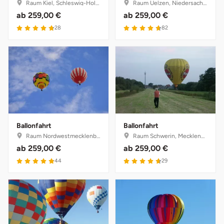
Raum Kiel, Schleswig-Holstein
Raum Uelzen, Niedersachsen
ab
259,00 €
ab
259,00 €
4.8 von 5
4.7 von 5
28
82
Ballonfahrt
Ballonfahrt
Raum Nordwestmecklenburg, Mecklenburg-Vorpommern
Raum Schwerin, Mecklenburg-Vorpommern
ab
259,00 €
ab
259,00 €
4.9 von 5
4.7 von 5
44
29