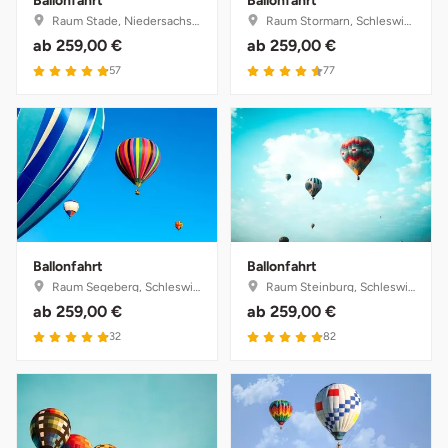
Ballonfahrt
Ballonfahrt
Raum Stade, Niedersachsen
Raum Stormarn, Schleswig-Holstein
ab
259,00 €
ab
259,00 €
Münster
Sangerhausen
4.9 von 5
4.6 von 5
57
77
Nürnberg
Sonneberg
Oberlausitz
Suhl
Pirna
Unterwellenborn
Riesa
Weimar
Ballonfahrt
Ballonfahrt
Raum Segeberg, Schleswig-Holstein
Raum Steinburg, Schleswig-Holstein
Ruhrgebiet
Weißenfels
ab
259,00 €
ab
259,00 €
4.9 von 5
4.9 von 5
32
82
Strausberg (Berlin/Brandenburg)
Witterda
Sömmerda