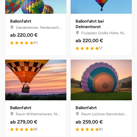
Ballonfahrt
Ballonfahrt bei
Delmenhorst
Ganderkesee, Niedersachsen
Flugplatz Große Höhe, Niedersachsen
ab
220,00 €
ab
220,00 €
4.9 von 5
40
4.6 von 5
57
Ballonfahrt
Ballonfahrt
Raum Wilhelmshaven, Niedersachsen
Raum Lüchow-Dannenberg, Niedersachsen
ab
279,00 €
ab
259,00 €
5 von 5
4.8 von 5
68
82