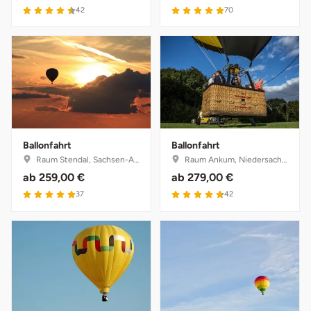
4.5 von 5
5 von 5
42
70
Ballonfahrt
Ballonfahrt
Raum Stendal, Sachsen-Anhalt
Raum Ankum, Niedersachsen
ab
259,00 €
ab
279,00 €
4.9 von 5
4.8 von 5
37
42