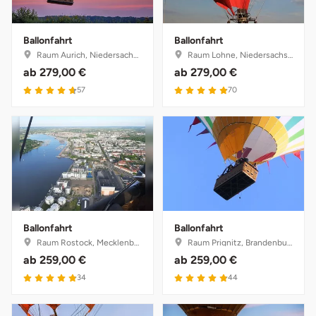
Ballonfahrt
Ballonfahrt
Raum Aurich, Niedersachsen
Raum Lohne, Niedersachsen
ab
279,00 €
ab
279,00 €
4.7 von 5
4.9 von 5
57
70
Ballonfahrt
Ballonfahrt
Raum Rostock, Mecklenburg-Vorpommern
Raum Prignitz, Brandenburg
ab
259,00 €
ab
259,00 €
4.9 von 5
4.9 von 5
34
44