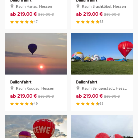
Ballonfahrt
Ballonfahrt
Raum Hanau, Hessen
Raum Bruchköbel, Hessen
ab
219,00 €
ab
219,00 €
Münster
Sangerhausen
239,00 €
239,00 €
47
58
Nürnberg
Sonneberg
Oberlausitz
Suhl
Pirna
Unterwellenborn
Riesa
Weimar
Ballonfahrt
Ballonfahrt
Raum Rodgau, Hessen
Raum Seligenstadt, Hessen
Ruhrgebiet
Weißenfels
ab
219,00 €
ab
219,00 €
239,00 €
239,00 €
49
65
Strausberg (Berlin/Brandenburg)
Witterda
Sömmerda