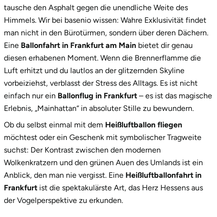
2.
Wähle deine Korb-Konfiguration.
tausche den Asphalt gegen die unendliche Weite des
Himmels. Wir bei basenio wissen: Wahre Exklusivität findet
2.1
Die klassische Ballonfahrt
man nicht in den Bürotürmen, sondern über deren Dächern.
2.2
Heißluftballon für 2 Personen
Eine
Ballonfahrt in Frankfurt am Main
bietet dir genau
diesen erhabenen Moment. Wenn die Brennerflamme die
2.3
Premium-Panoramakorb
Luft erhitzt und du lautlos an der glitzernden Skyline
vorbeiziehst, verblasst der Stress des Alltags. Es ist nicht
3.
Sicherheit über "Mainhattan"
einfach nur ein
Ballonflug in Frankfurt
– es ist das magische
4.
Dein Frankfurt-Abenteuer beginnt jetzt!
Erlebnis, „Mainhattan“ in absoluter Stille zu bewundern.
Ob du selbst einmal mit dem
Heißluftballon fliegen
möchtest oder ein Geschenk mit symbolischer Tragweite
suchst: Der Kontrast zwischen den modernen
Wolkenkratzern und den grünen Auen des Umlands ist ein
Anblick, den man nie vergisst. Eine
Heißluftballonfahrt in
Frankfurt
ist die spektakulärste Art, das Herz Hessens aus
der Vogelperspektive zu erkunden.