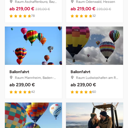
Raum Aschaffenburg, Bayern
Raum Odenwald, Hessen
ab
219,00 €
ab
219,00 €
239,00 €
239,00 €
78
32
Ballonfahrt
Ballonfahrt
Raum Mannheim, Baden-Württemberg
Raum Ludwigshafen am Rhein, Rheinland-Pfalz
ab
239,00 €
ab
239,00 €
42
60