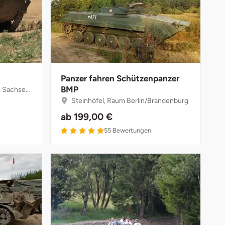
Panzer fahren Schützenpanzer
BMP
sen-Anhalt
Steinhöfel, Raum Berlin/Brandenburg
ab
199,00 €
4.9 von 5
55
Bewertungen