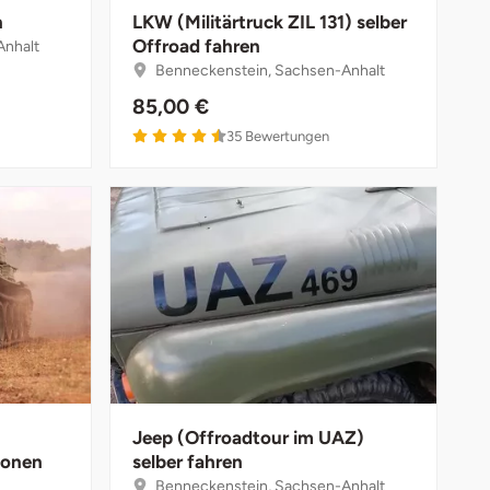
n
LKW (Militärtruck ZIL 131) selber
Offroad fahren
Anhalt
Benneckenstein, Sachsen-Anhalt
85,00 €
4.5 von 5
35
Bewertungen
Jeep (Offroadtour im UAZ)
rsonen
selber fahren
Benneckenstein, Sachsen-Anhalt