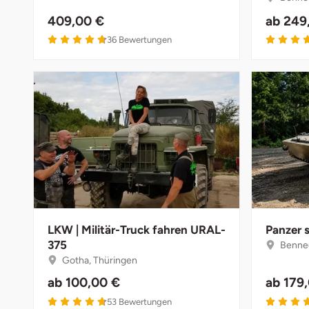
Fürstenfeldbruck
409,00 €
ab
249
4.7 von 5
36
Bewertungen
Fürth
Geiselwind
Gelnhausen
Gera
Gersfeld
Gotha
LKW | Militär-Truck fahren URAL-
Panzer 
375
Bennec
Göppingen
Gotha, Thüringen
ab
100,00 €
ab
179
Görlitz
4.7 von 5
53
Bewertungen