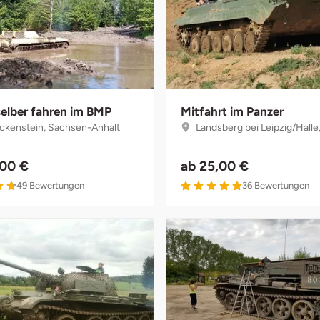
selber fahren im BMP
Mitfahrt im Panzer
kenstein, Sachsen-Anhalt
Landsberg bei Leipzig/Halle, Sach
,00 €
ab
25,00 €
4.8 von 5
5 von 5
49
Bewertungen
36
Bewertungen