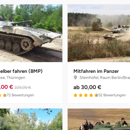
selber fahren (BMP)
Mitfahren im Panzer
ee, Thüringen
Steinhöfel, Raum Berlin/Br
,00 €
ab
30,00 €
225,00 €
4.6 von 5
4.5 von 5
72
Bewertungen
52
Bewertungen