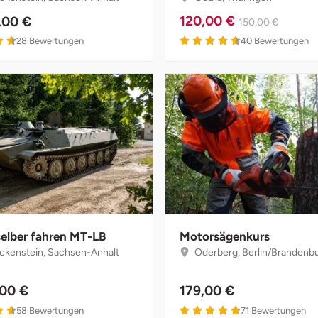
120,00 €
,00 €
150,00 €
4.6 von 5
4.6 von 5
28
Bewertungen
40
Bewertungen
selber fahren MT-LB
Motorsägenkurs
kenstein, Sachsen-Anhalt
Oderberg, Berlin/Brandenb
,00 €
179,00 €
4.6 von 5
4.8 von 5
58
Bewertungen
71
Bewertungen