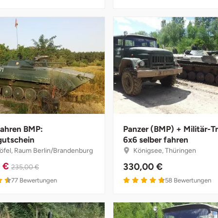
fahren BMP:
Panzer (BMP) + Militär-T
gutschein
6x6 selber fahren
öfel, Raum Berlin/Brandenburg
Königsee, Thüringen
0 €
330,00 €
235,00 €
4.5 von 5
4.7 von 5
77
Bewertungen
58
Bewertungen