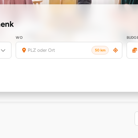
henk
WO
BUDG
50 km