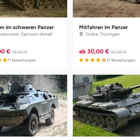
en im schweren Panzer
Mitfahren im Panzer
kenstein, Sachsen-Anhalt
Gotha, Thüringen
00 €
ab
30,00 €
35,00 €
40,00 €
5 von 5
4.7 von 5
71
Bewertungen
37
Bewertungen