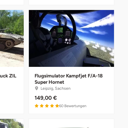
ruck ZIL
Flugsimulator Kampfjet F/A-18
Super Hornet
Leipzig, Sachsen
149,00 €
4.9 von 5
60
Bewertungen