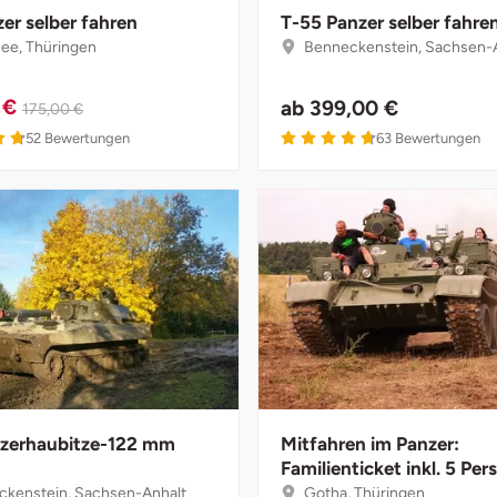
er selber fahren
T-55 Panzer selber fahre
ee, Thüringen
Benneckenstein, Sachsen-
 €
ab
399,00 €
175,00 €
4.7 von 5
4.7 von 5
52
Bewertungen
63
Bewertungen
zerhaubitze-122 mm
Mitfahren im Panzer:
Familienticket inkl. 5 Pe
kenstein, Sachsen-Anhalt
Gotha, Thüringen