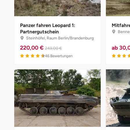
Darmstadt
Weimar
Deggendorf
sächsische Schweiz
Panzer fahren Leopard 1:
Mitfahr
Dessau
Partnergutschein
Bennec
Steinhöfel, Raum Berlin/Brandenburg
Dietzenbach
220,00 €
ab
30,
249,00 €
4.5 von 5
46
Bewertungen
Dingolfing
Dorsten
Dortmund
Dresden
Duisburg