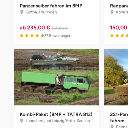
Düsseldorf
Panzer selber fahren im BMP
Radpanz
Gotha, Thüringen
Königs
Erfurt
ab
235,00 €
150,00
265,00 €
Erlangen
4.5 von 5
27
Bewertungen
Essen
Flensburg
Frankfurt am Main
Freiberg
Freiburg
Kombi-Paket (BMP + TATRA 813)
2S1-Pan
Fulda
fahren
Landsberg bei Leipzig/Halle, Sachsen-Anhalt
Bennec