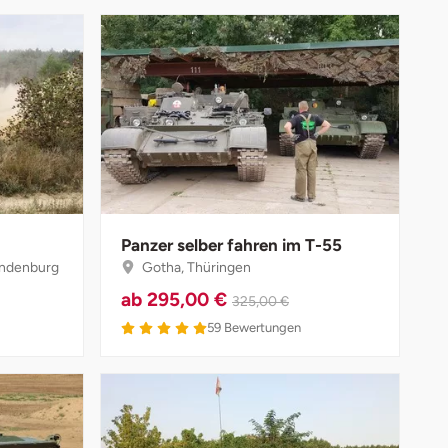
Panzer selber fahren im T-55
andenburg
Gotha, Thüringen
ab
295,00 €
325,00 €
5 von 5
59
Bewertungen