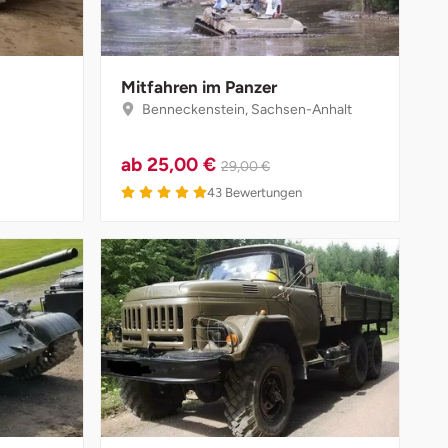
Mitfahren im Panzer
Benneckenstein, Sachsen-Anhalt
ab
25,00 €
29,00 €
5 von 5
43
Bewertungen