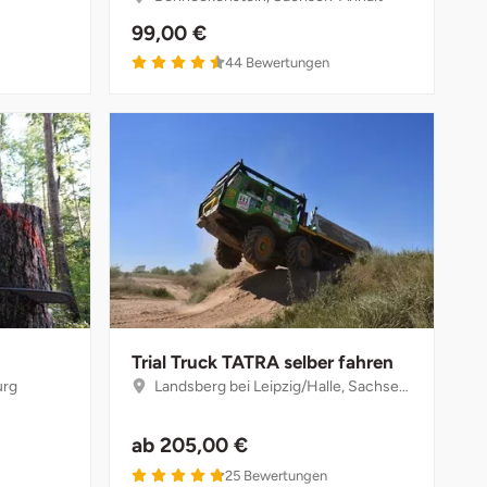
99,00 €
4.5 von 5
44
Bewertungen
Trial Truck TATRA selber fahren
urg
Landsberg bei Leipzig/Halle, Sachsen-Anhalt
ab
205,00 €
4.8 von 5
25
Bewertungen