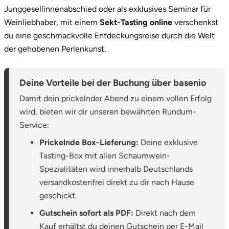
Mettingen
Junggesellinnenabschied oder als exklusives Seminar für
Weinliebhaber, mit einem
Sekt-Tasting online
verschenkst
Moers
du eine geschmackvolle Entdeckungsreise durch die Welt
der gehobenen Perlenkunst.
Märkisch-Oderland
Mönchengladbach
Deine Vorteile bei der Buchung über basenio
Damit dein prickelnder Abend zu einem vollen Erfolg
München
wird, bieten wir dir unseren bewährten Rundum-
Service:
Münster
Prickelnde Box-Lieferung:
Deine exklusive
Tasting-Box mit allen Schaumwein-
Nagold
Spezialitäten wird innerhalb Deutschlands
versandkostenfrei direkt zu dir nach Hause
Neckarsulm
geschickt.
Nesselwang
Gutschein sofort als PDF:
Direkt nach dem
Kauf erhältst du deinen Gutschein per E-Mail