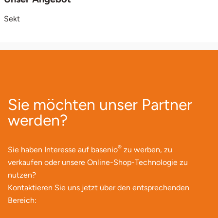
verständlich und unterhaltsam.
Teilnahme sowie die Bestellung der Tasting-Boxen
Sekt
ausnahmslos erst ab 18 Jahren gestattet. Bei der
Zustellung des Pakets kann eine Altersprüfung
stattfinden.
Sie möchten unser Partner
werden?
®
Sie haben Interesse auf basenio
zu werben, zu
verkaufen oder unsere Online-Shop-Technologie zu
nutzen?
Kontaktieren Sie uns jetzt über den entsprechenden
Bereich: