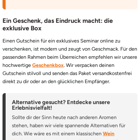
Vorpommern-Greifswald
Ein Geschenk, das Eindruck macht: die
exklusive Box
Vorpommern-Rügen
Einen Gutschein für ein exklusives Seminar online zu
Weimar
verschenken, ist modern und zeugt von Geschmack. Für den
passenden Rahmen beim Überreichen empfehlen wir unsere
Wertach
hochwertige
Geschenkbox
. Wir verpacken deinen
Gutschein stilvoll und senden das Paket versandkostenfrei
Wesel
direkt zu dir oder an den glücklichen Empfänger.
Witten
Alternative gesucht? Entdecke unsere
Erlebnisvielfalt!
Würzburg
Sollte dir der Sinn heute nach anderen Aromen
stehen, haben wir viele spannende Alternativen für
Zweibrücken
dich. Wie wäre es mit einem klassischen
Wein