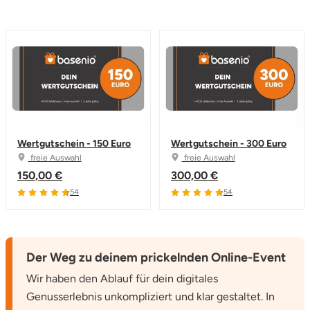
Stade
Steinburg
Stendal
Stettiner Haff
Wertgutschein - 150 Euro
Wertgutschein - 300 Euro
freie Auswahl
freie Auswahl
Stormarn
150,00 €
300,00 €
4.7 von 5
4.7 von 5
54
54
Straubing
Stuttgart
Der Weg zu deinem prickelnden Online-Event
Sulz am Neckar
Wir haben den Ablauf für dein digitales
Genusserlebnis unkompliziert und klar gestaltet. In
Tannheimer Tal