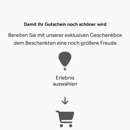
Herzogenaurach
Herzogtum Lauenburg
Damit Ihr Gutschein noch schöner wird
Bereiten Sie mit unserer exklusiven Geschenkbox
Homburg
dem Beschenkten eine noch größere Freude
Horb am Neckar
Ibbenbüren
Erlebnis
Ingolstadt
auswählen
Jena
Jerichower Land
Kamp-Lintfort