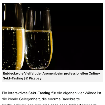
Ostholstein
Ostprignitz-Ruppin
Oy-Mittelberg
Passau
Pforzheim
Pinneberg
Entdecke die Vielfalt der Aromen beim professionellen Online-
Pirna
Sekt-Tasting | © Pixabay
Plön
Ein interaktives
Sekt-Tasting
für die eigenen vier Wände ist
Potsdam
die ideale Gelegenheit, die enorme Bandbreite