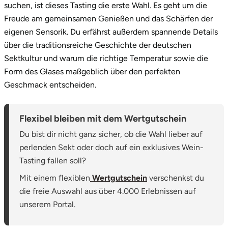
suchen, ist dieses Tasting die erste Wahl. Es geht um die
Saarbrücken
Freude am gemeinsamen Genießen und das Schärfen der
eigenen Sensorik. Du erfährst außerdem spannende Details
Salzgitter
über die traditionsreiche Geschichte der deutschen
Sektkultur und warum die richtige Temperatur sowie die
Schongau
Form des Glases maßgeblich über den perfekten
Geschmack entscheiden.
Schwabach
Flexibel bleiben mit dem Wertgutschein
Schweinfurt
Du bist dir nicht ganz sicher, ob die Wahl lieber auf
Schwerin
perlenden Sekt oder doch auf ein exklusives Wein-
Tasting fallen soll?
Segeberg
Mit einem flexiblen
Wertgutschein
verschenkst du
die freie Auswahl aus über 4.000 Erlebnissen auf
Seligenstadt
unserem Portal.
Speyer