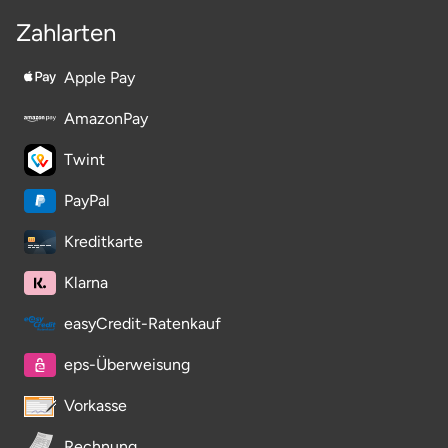
Zahlarten
Apple Pay
AmazonPay
Twint
PayPal
Kreditkarte
Klarna
easyCredit-Ratenkauf
eps-Überweisung
Vorkasse
Rechnung