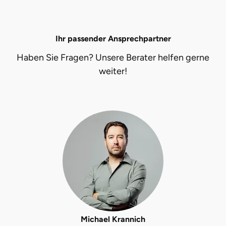
Düsseldorf
Erfurt
Ihr passender Ansprechpartner
Erlangen
Haben Sie Fragen? Unsere Berater helfen gerne
weiter!
Essen
Flensburg
Frankfurt am Main
Freiberg
Freiburg
Fulda
Michael Krannich