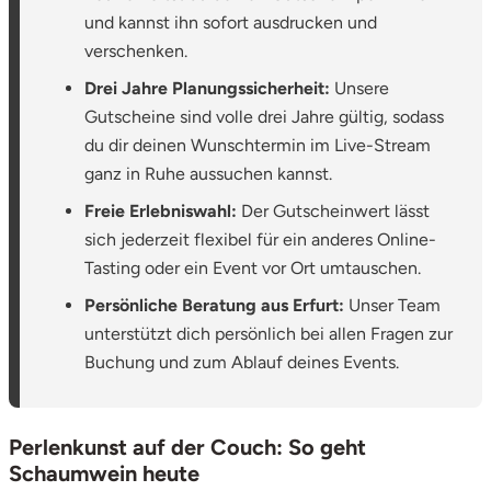
Neumünster
und kannst ihn sofort ausdrucken und
verschenken.
Nidda
Drei Jahre Planungssicherheit:
Unsere
Gutscheine sind volle drei Jahre gültig, sodass
Nordwestmecklenburg
du dir deinen Wunschtermin im Live-Stream
ganz in Ruhe aussuchen kannst.
Nürnberg
Freie Erlebniswahl:
Der Gutscheinwert lässt
Oberhavel
sich jederzeit flexibel für ein anderes Online-
Tasting oder ein Event vor Ort umtauschen.
Odenwald
Persönliche Beratung aus Erfurt:
Unser Team
unterstützt dich persönlich bei allen Fragen zur
Oder-Spree
Buchung und zum Ablauf deines Events.
Oldenburg
Perlenkunst auf der Couch: So geht
Osnabrück
Schaumwein heute