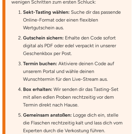
wenigen Schritten zum ersten Schluck:
Sekt-Tasting wählen:
Suche dir das passende
Tegernsee
Online-Format oder einen flexiblen
Wertgutschein aus.
Teltow-Fläming
Gutschein sichern:
Erhalte den Code sofort
Trier
digital als PDF oder edel verpackt in unserer
Geschenkbox per Post.
Uckermark
Termin buchen:
Aktiviere deinen Code auf
unserem Portal und wähle deinen
Uelzen
Wunschtermin für den Live-Stream aus.
Ulm
Box erhalten:
Wir senden dir das Tasting-Set
mit allen edlen Proben rechtzeitig vor dem
Usedom
Termin direkt nach Hause.
Gemeinsam anstoßen:
Logge dich ein, stelle
Viersen
die Flaschen rechtzeitig kalt und lass dich vom
Experten durch die Verkostung führen.
Villingen Schwenningen