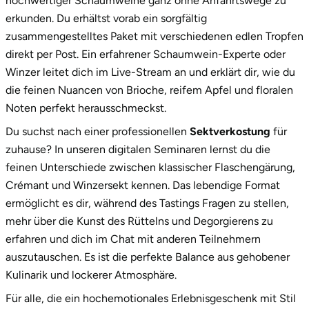
hochwertiger Schaumweine ganz ohne Anfahrtswege zu
Potsdam-Mittelmark
erkunden. Du erhältst vorab ein sorgfältig
zusammengestelltes Paket mit verschiedenen edlen Tropfen
Prignitz
direkt per Post. Ein erfahrener Schaumwein-Experte oder
Winzer leitet dich im Live-Stream an und erklärt dir, wie du
Regensburg
die feinen Nuancen von Brioche, reifem Apfel und floralen
Noten perfekt herausschmeckst.
Rendsburg Eckernförde
Du suchst nach einer professionellen
Sektverkostung
für
zuhause? In unseren digitalen Seminaren lernst du die
Rheine
feinen Unterschiede zwischen klassischer Flaschengärung,
Crémant und Winzersekt kennen. Das lebendige Format
Rodgau
ermöglicht es dir, während des Tastings Fragen zu stellen,
mehr über die Kunst des Rüttelns und Degorgierens zu
Rostock
erfahren und dich im Chat mit anderen Teilnehmern
auszutauschen. Es ist die perfekte Balance aus gehobener
Rottweil
Kulinarik und lockerer Atmosphäre.
Rügen
Für alle, die ein hochemotionales Erlebnisgeschenk mit Stil