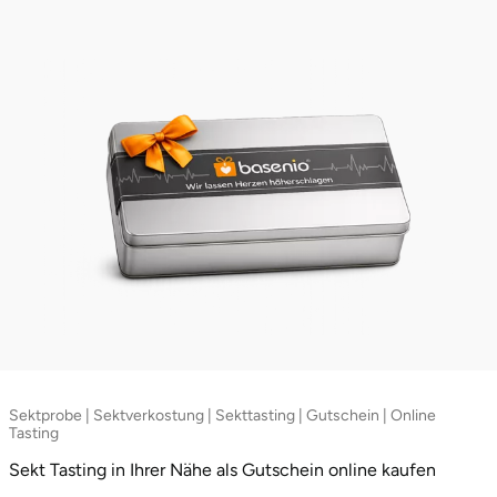
Landkreis Rostock
Landshut
Langenselbold
Leipzig
Leutkirch
Ludwigslust-Parchim
Löbau
Sektprobe | Sektverkostung | Sekttasting | Gutschein | Online
Tasting
Lübeck
Sekt Tasting in Ihrer Nähe als Gutschein online kaufen
Lüchow-Dannenberg