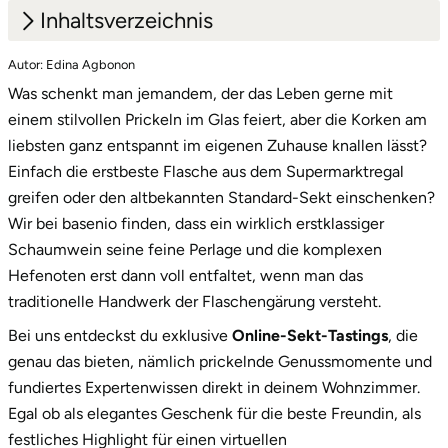
Inhaltsverzeichnis
Lüneburg
Autor: Edina Agbonon
1.
Perlenkunst auf der Couch: So geht
Was schenkt man jemandem, der das Leben gerne mit
Schaumwein heute
Magdeburg
einem stilvollen Prickeln im Glas feiert, aber die Korken am
2.
Ein Geschenk, das Eindruck macht: die
liebsten ganz entspannt im eigenen Zuhause knallen lässt?
Main-Kinzig-Kreis
exklusive Box
Einfach die erstbeste Flasche aus dem Supermarktregal
greifen oder den altbekannten Standard-Sekt einschenken?
Mainz
3.
Starte jetzt dein digitales Abenteuer!
Wir bei basenio finden, dass ein wirklich erstklassiger
Schaumwein seine feine Perlage und die komplexen
Mannheim
Hefenoten erst dann voll entfaltet, wenn man das
traditionelle Handwerk der Flaschengärung versteht.
Mecklenburgische Seenplatte
Bei uns entdeckst du exklusive
Online-Sekt-Tastings
, die
Meiningen
genau das bieten, nämlich prickelnde Genussmomente und
fundiertes Expertenwissen direkt in deinem Wohnzimmer.
Merzig
Egal ob als elegantes Geschenk für die beste Freundin, als
festliches Highlight für einen virtuellen