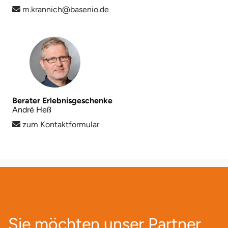
m.krannich@basenio.de
Karlsruhe
Kassel
Kempten
Kerken
Berater Erlebnisgeschenke
André Heß
Kiel
zum Kontaktformular
Koblenz
Kronach
Kulmbach
Sie möchten unser Partner
Köln