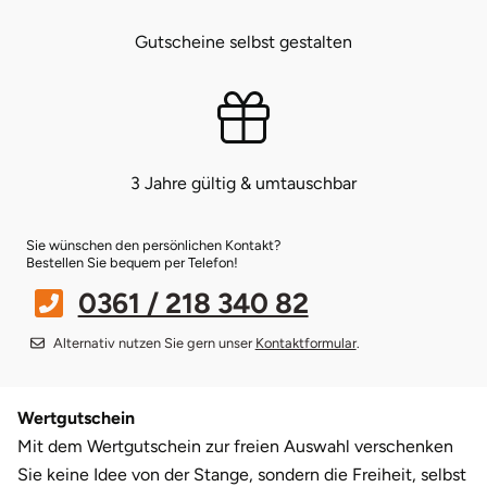
Gutscheine selbst gestalten
Bruchköbel
Münster
Sangerhausen
Bruchsal
Nürnberg
Sonneberg
Burghausen
Oberlausitz
Suhl
3 Jahre gültig & umtauschbar
Calw
Pirna
Unterwellenborn
Sie wünschen den persönlichen Kontakt?
Bestellen Sie bequem per Telefon!
Chemnitz
Riesa
Weimar
0361 / 218 340 82
Cloppenburg
Ruhrgebiet
Weißenfels
Alternativ nutzen Sie gern unser
Kontaktformular
.
Coburg
Strausberg (Berlin/Brandenburg)
Witterda
Wertgutschein
Cottbus
Sömmerda
Mit dem Wertgutschein zur freien Auswahl verschenken
Sie keine Idee von der Stange, sondern die Freiheit, selbst