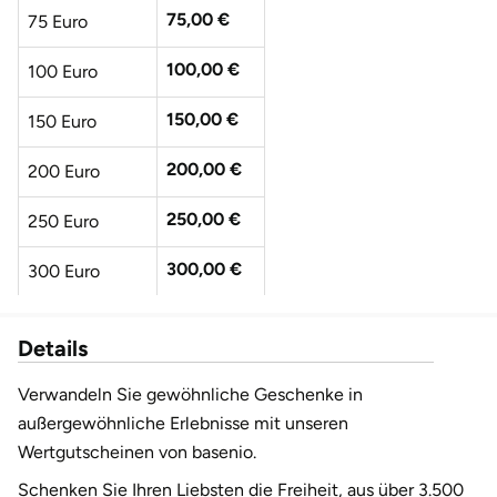
Düsseldorf
75,00 €
75 Euro
Erfurt
100,00 €
100 Euro
150,00 €
150 Euro
Erlangen
200,00 €
200 Euro
Essen
250,00 €
250 Euro
Flensburg
300,00 €
300 Euro
Frankfurt am Main
500,00 €
500 Euro
Details
Freiberg
1.000,00 €
1.000 Euro
Verwandeln Sie gewöhnliche Geschenke in
Freiburg
außergewöhnliche Erlebnisse mit unseren
Wertgutscheinen von basenio.
Fulda
Schenken Sie Ihren Liebsten die Freiheit, aus über 3.500