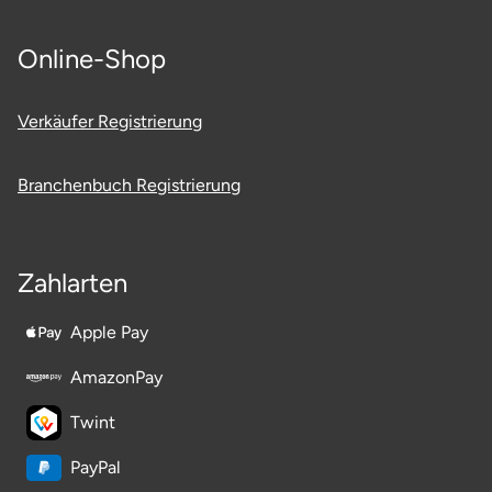
Mettingen
Online-Shop
Moers
Märkisch-Oderland
Verkäufer Registrierung
Mönchengladbach
Branchenbuch Registrierung
München
Zahlarten
Münster
Apple Pay
Nagold
AmazonPay
Neckarsulm
Twint
Nesselwang
PayPal