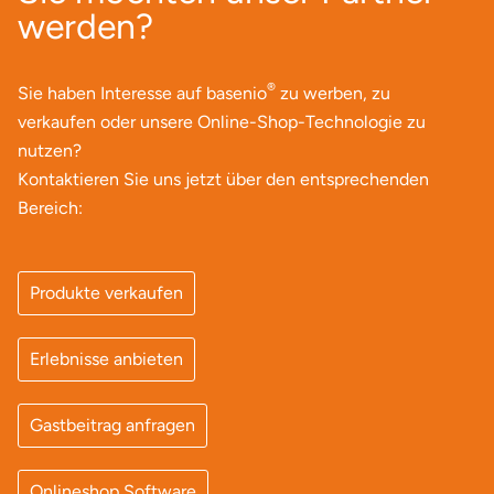
werden?
Landkreis Rostock
®
Sie haben Interesse auf basenio
zu werben, zu
Landshut
verkaufen oder unsere Online-Shop-Technologie zu
nutzen?
Langenselbold
Kontaktieren Sie uns jetzt über den entsprechenden
Bereich:
Leipzig
Leutkirch
Produkte verkaufen
Ludwigslust-Parchim
Erlebnisse anbieten
Löbau
Gastbeitrag anfragen
Lübeck
Onlineshop Software
Lüchow-Dannenberg