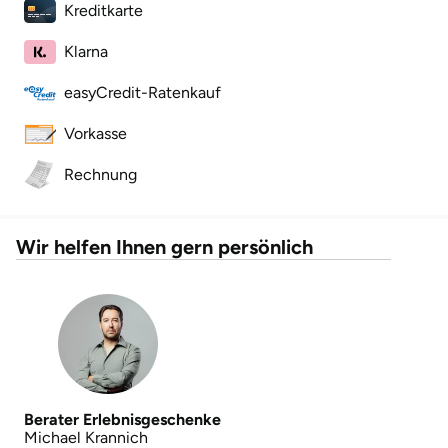
Kreditkarte
Herzogenaurach
Klarna
Herzogtum Lauenburg
easyCredit-Ratenkauf
Homburg
Vorkasse
Rechnung
Horb am Neckar
Ibbenbüren
Wir helfen Ihnen gern persönlich
Ingolstadt
Jena
Jerichower Land
Berater Erlebnisgeschenke
Kamp-Lintfort
Michael Krannich