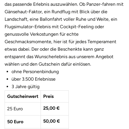
Darmstadt
Weimar
das passende Erlebnis auszuwählen. Ob Panzer-fahren mit
Gänsehaut-Faktor, ein Rundflug mit Blick über die
Deggendorf
sächsische Schweiz
Landschaft, eine Ballonfahrt voller Ruhe und Weite, ein
Flugsimulator-Erlebnis mit Cockpit-Feeling oder
Dessau
genussvolle Verkostungen für echte
Geschmacksmomente, hier ist für jedes Temperament
Dietzenbach
etwas dabei. Der oder die Beschenkte kann ganz
entspannt das Wunscherlebnis aus unserem Angebot
Dingolfing
wählen und den Gutschein dafür einlösen.
ohne Personenbindung
Dorsten
über 3.500 Erlebnisse
3 Jahre gültig
Dortmund
Gutscheinwert
Preis
Dresden
25,00 €
25 Euro
Duisburg
50,00 €
50 Euro