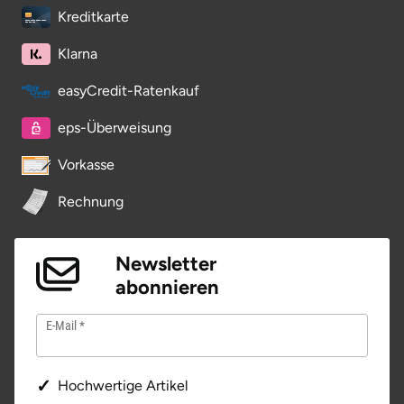
Neumünster
Kreditkarte
Klarna
Nidda
easyCredit-Ratenkauf
Nordwestmecklenburg
eps-Überweisung
Nürnberg
Vorkasse
Oberhavel
Rechnung
Odenwald
Newsletter
abonnieren
Oder-Spree
E-Mail
Oldenburg
Osnabrück
Hochwertige Artikel