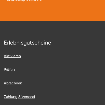
Lüneburg
Magdeburg
Main-Kinzig-Kreis
Erlebnisgutscheine
Mainz
Aktivieren
Mannheim
Prüfen
Mecklenburgische Seenplatte
Meiningen
Abrechnen
Merzig
Zahlung & Versand