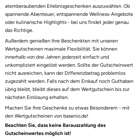
Fürstenfeldbruck
atemberaubenden Erlebnisgeschenken auszuwählen. Ob
spannende Abenteuer, entspannende Wellness-Angebote
Fürth
oder kulinarische Highlights - bei uns findet jeder genau
das Richtige.
Geiselwind
Außerdem genießen Ihre Beschenkten mit unseren
Wertgutscheinen maximale Flexibilität. Sie können
Gelnhausen
innerhalb von drei Jahren jederzeit einfach und
unkompliziert eingelöst werden. Sollte der Gutscheinwert
Gera
nicht ausreichen, kann der Differenzbetrag problemlos
zugezahlt werden. Falls nach dem Einkauf noch Guthaben
Gersfeld
übrig bleibt, bleibt dieses auf dem Wertgutschein bis zur
nächsten Einlösung erhalten.
Gotha
Machen Sie Ihre Geschenke zu etwas Besonderem - mit
Göppingen
den Wertgutscheinen von basenio.de!
Beachten Sie, dass keine Barauszahlung des
Görlitz
Gutscheinwertes möglich ist!