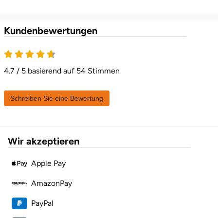
Halle
Kundenbewertungen
Hamburg
4.7 von 5
Hanau
4.7 / 5 basierend auf 54 Stimmen
Hannover
Schreiben Sie eine Bewertung
Haßfurt
Heidelberg
Wir akzeptieren
Heidenheim
Apple Pay
AmazonPay
Heilbronn
PayPal
Heldburg