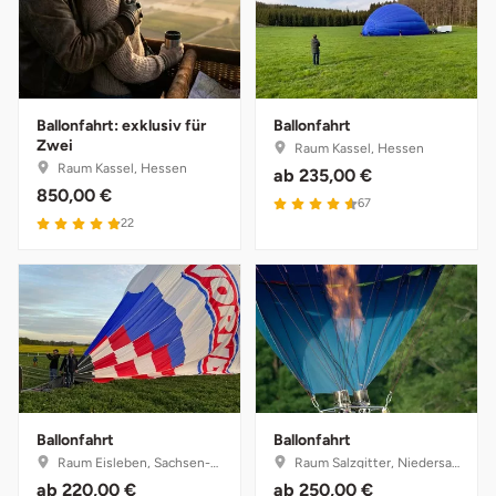
Bruchköbel
Münster
Sangerhausen
Bruchsal
Nürnberg
Sonneberg
Ballonfahrt: exklusiv für
Ballonfahrt
Zwei
Raum Kassel, Hessen
Burghausen
Oberlausitz
Suhl
Raum Kassel, Hessen
ab
235,00 €
850,00 €
67
Calw
Pirna
Unterwellenborn
22
Chemnitz
Riesa
Weimar
Cloppenburg
Ruhrgebiet
Weißenfels
Coburg
Strausberg (Berlin/Brandenburg)
Witterda
Ballonfahrt
Ballonfahrt
Cottbus
Sömmerda
Raum Eisleben, Sachsen-Anhalt
Raum Salzgitter, Niedersachsen
ab
220,00 €
ab
250,00 €