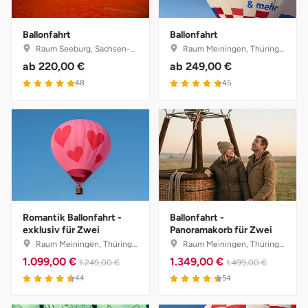
Düsseldorf
Ballonfahrt
Ballonfahrt
Erfurt
Raum Seeburg, Sachsen-Anhalt
Raum Meiningen, Thüringen
ab
220,00 €
ab
249,00 €
Erlangen
48
45
Essen
Flensburg
Frankfurt am Main
Freiberg
Romantik Ballonfahrt -
Ballonfahrt -
exklusiv für Zwei
Panoramakorb für Zwei
Raum Meiningen, Thüringen
Raum Meiningen, Thüringen
Freiburg
1.099,00 €
1.349,00 €
1.249,00 €
1.499,00 €
44
54
Fulda