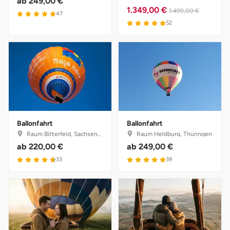
ab
249,00 €
Ostholstein
1.349,00 €
1.499,00 €
47
52
Ostprignitz-Ruppin
Oy-Mittelberg
Passau
Pforzheim
Ballonfahrt
Ballonfahrt
Raum Bitterfeld, Sachsen-Anhalt
Raum Heldburg, Thüringen
Pinneberg
ab
220,00 €
ab
249,00 €
33
39
Pirna
Plön
Potsdam