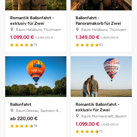
Potsdam-Mittelmark
Romantik Ballonfahrt -
Ballonfahrt -
Prignitz
exklusiv für Zwei
Panoramakorb für Zwei
Raum Heldburg, Thüringen
Raum Heldburg, Thüringen
1.099,00 €
1.349,00 €
1.249,00 €
1.499,00 €
Regensburg
74
50
Rendsburg Eckernförde
Rheine
Rodgau
Rostock
Ballonfahrt
Romantik Ballonfahrt -
exklusiv für Zwei
Raum Dessau, Sachsen-Anhalt
Rottweil
Raum Münnerstadt, Bayern
ab
220,00 €
1.099,00 €
1.249,00 €
78
Rügen
75