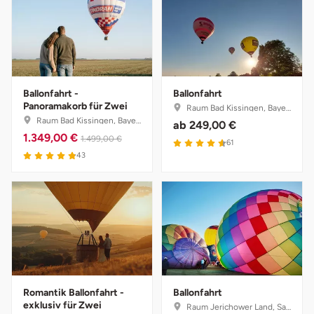
Tegernsee
Teltow-Fläming
Ballonfahrt -
Ballonfahrt
Trier
Panoramakorb für Zwei
Raum Bad Kissingen, Bayern
Raum Bad Kissingen, Bayern
ab
249,00 €
Uckermark
1.349,00 €
1.499,00 €
61
43
Uelzen
Ulm
Usedom
Viersen
Romantik Ballonfahrt -
Ballonfahrt
exklusiv für Zwei
Raum Jerichower Land, Sachsen-Anhalt
Villingen Schwenningen