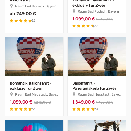
Ballonfahrt
Romantik Ballonfahrt -
Mettingen
exklusiv für Zwei
Raum Bad Rodach, Bayern
Raum Bad Rodach, Bayern
ab
249,00 €
Moers
1.099,00 €
1.249,00 €
25
82
Märkisch-Oderland
Mönchengladbach
München
Münster
Romantik Ballonfahrt -
Ballonfahrt -
exklusiv für Zwei
Panoramakorb für Zwei
Nagold
Raum Bad Neustadt, Bayern
Raum Bad Neustadt, Bayern
1.099,00 €
1.349,00 €
1.249,00 €
1.499,00 €
Neckarsulm
53
63
Nesselwang