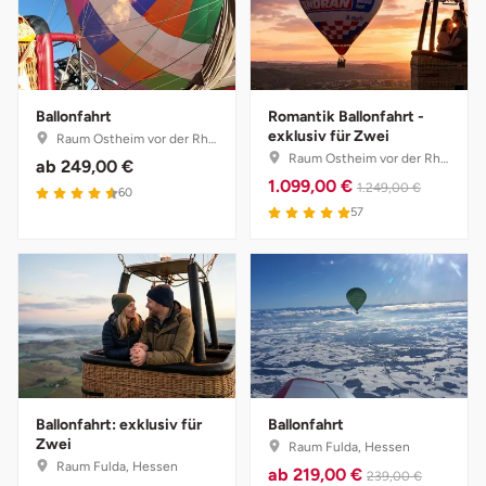
Herzogenaurach
Herzogtum Lauenburg
Ballonfahrt
Romantik Ballonfahrt -
exklusiv für Zwei
Raum Ostheim vor der Rhön, Bayern
Homburg
Raum Ostheim vor der Rhön, Bayern
ab
249,00 €
1.099,00 €
1.249,00 €
60
Horb am Neckar
57
Ibbenbüren
Ingolstadt
Jena
Jerichower Land
Ballonfahrt: exklusiv für
Ballonfahrt
Zwei
Raum Fulda, Hessen
Raum Fulda, Hessen
Kamp-Lintfort
ab
219,00 €
239,00 €