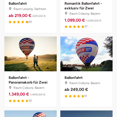
Ballonfahrt
Romantik Ballonfahrt -
exklusiv für Zwei
Raum Leipzig, Sachsen
Stade
Raum Coburg, Bayern
ab
219,00 €
229,00 €
1.099,00 €
1.249,00 €
64
Steinburg
37
Stendal
Stettiner Haff
Stormarn
Straubing
Ballonfahrt -
Ballonfahrt
Panoramakorb für Zwei
Raum Coburg, Bayern
Raum Coburg, Bayern
Stuttgart
ab
249,00 €
1.349,00 €
1.499,00 €
51
30
Sulz am Neckar
Tannheimer Tal