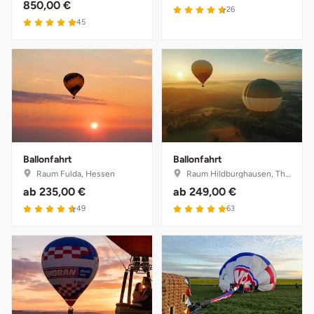
850,00 €
26
45
Karlsruhe
Kassel
Kempten
Kerken
Ballonfahrt
Ballonfahrt
Kiel
Raum Fulda, Hessen
Raum Hildburghausen, Thüringen
ab
235,00 €
ab
249,00 €
Koblenz
49
63
Kronach
Kulmbach
Köln