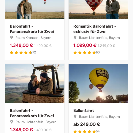
Zwickau
Öhringen
Ballonfahrt -
Romantik Ballonfahrt -
Panoramakorb für Zwei
exklusiv für Zwei
Raum Kronach, Bayern
Raum Lichtenfels, Bayern
1.349,00 €
1.099,00 €
1.499,00 €
1.249,00 €
72
60
Ballonfahrt -
Ballonfahrt
Panoramakorb für Zwei
Raum Lichtenfels, Bayern
Raum Lichtenfels, Bayern
ab
249,00 €
1.349,00 €
1.499,00 €
54