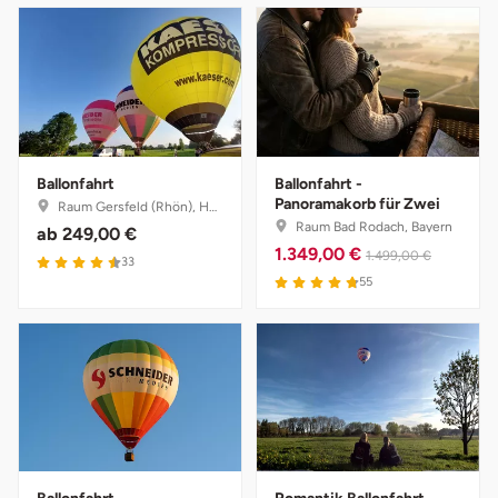
Lüneburg
Magdeburg
Main-Kinzig-Kreis
Ballonfahrt
Ballonfahrt -
Panoramakorb für Zwei
Raum Gersfeld (Rhön), Hessen
Mainz
Raum Bad Rodach, Bayern
ab
249,00 €
1.349,00 €
1.499,00 €
33
Mannheim
55
Mecklenburgische Seenplatte
Meiningen
Merzig