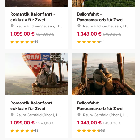
Landkreis Rostock
Romantik Ballonfahrt -
Ballonfahrt -
exklusiv für Zwei
Panoramakorb für Zwei
Raum Hildburghausen, Thüringen
Raum Hildburghausen, Thüringen
Landshut
1.099,00 €
1.349,00 €
1.249,00 €
1.499,00 €
46
41
Langenselbold
Leipzig
Leutkirch
Ludwigslust-Parchim
Romantik Ballonfahrt -
Ballonfahrt -
Löbau
exklusiv für Zwei
Panoramakorb für Zwei
Raum Gersfeld (Rhön), Hessen
Raum Gersfeld (Rhön), Hessen
1.099,00 €
1.349,00 €
Lübeck
1.249,00 €
1.499,00 €
48
58
Lüchow-Dannenberg