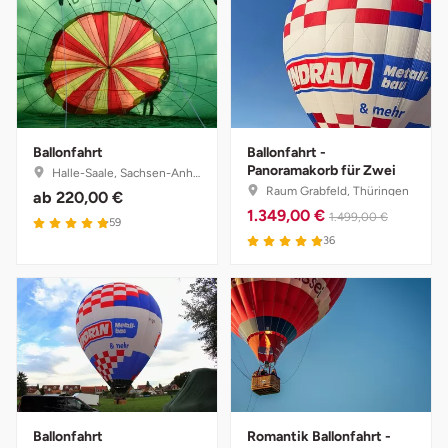
Fürstenfeldbruck
Fürth
Geiselwind
Ballonfahrt
Ballonfahrt -
Gelnhausen
Panoramakorb für Zwei
Halle-Saale, Sachsen-Anhalt
Raum Grabfeld, Thüringen
ab
220,00 €
1.349,00 €
Gera
1.499,00 €
59
36
Gersfeld
Gotha
Göppingen
Görlitz
Ballonfahrt
Romantik Ballonfahrt -