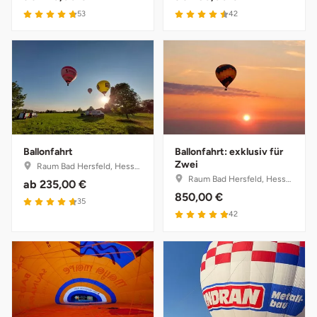
Darmstadt
Weimar
53
42
Deggendorf
sächsische Schweiz
Dessau
Dietzenbach
Dingolfing
Ballonfahrt
Ballonfahrt: exklusiv für
Zwei
Raum Bad Hersfeld, Hessen
Raum Bad Hersfeld, Hessen
Dorsten
ab
235,00 €
850,00 €
35
42
Dortmund
Dresden
Duisburg