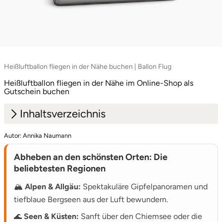
Heißluftballon fliegen in der Nähe buchen | Ballon Flug
Heißluftballon fliegen in der Nähe im Online-Shop als
Gutschein buchen
Inhaltsverzeichnis
Autor: Annika Naumann
1.
Wo die Reise hingeht: Unsere Top-Ziele
Abheben an den schönsten Orten: Die
2.
Dein Weg in den Korb: Einfach und Sicher
beliebtesten Regionen
🏔️
Alpen & Allgäu:
Spektakuläre Gipfelpanoramen und
tiefblaue Bergseen aus der Luft bewundern.
🌊
Seen & Küsten:
Sanft über den Chiemsee oder die