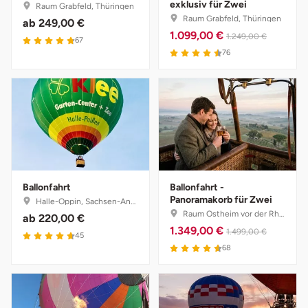
exklusiv für Zwei
Raum Grabfeld, Thüringen
Halle
Raum Grabfeld, Thüringen
ab
249,00 €
1.099,00 €
1.249,00 €
67
Hamburg
76
Hanau
Hannover
Haßfurt
Ballonfahrt
Ballonfahrt -
Heidelberg
Panoramakorb für Zwei
Halle-Oppin, Sachsen-Anhalt
Raum Ostheim vor der Rhön, Bayern
ab
220,00 €
Heidenheim
1.349,00 €
1.499,00 €
45
68
Heilbronn
Heldburg