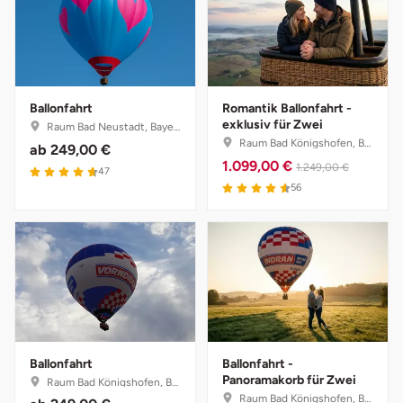
Neumünster
Nidda
Nordwestmecklenburg
Ballonfahrt
Romantik Ballonfahrt -
exklusiv für Zwei
Raum Bad Neustadt, Bayern
Raum Bad Königshofen, Bayern
Nürnberg
ab
249,00 €
1.099,00 €
1.249,00 €
47
56
Oberhavel
Odenwald
Oder-Spree
Oldenburg
Ballonfahrt
Ballonfahrt -
Osnabrück
Panoramakorb für Zwei
Raum Bad Königshofen, Bayern
Raum Bad Königshofen, Bayern