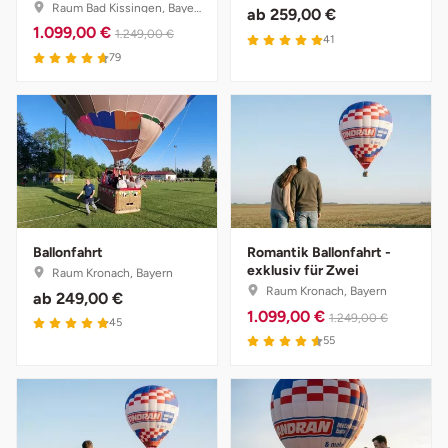
Raum Bad Kissingen, Bayern
ab
259,00 €
1.099,00 €
1.249,00 €
41
Vorpommern-Greifswald
79
Vorpommern-Rügen
Weimar
Wertach
Wesel
Ballonfahrt
Romantik Ballonfahrt -
exklusiv für Zwei
Raum Kronach, Bayern
Raum Kronach, Bayern
ab
249,00 €
Witten
1.099,00 €
1.249,00 €
45
55
Würzburg
Zweibrücken