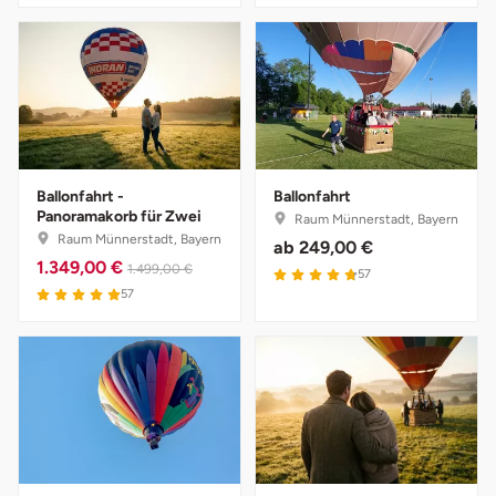
Saarbrücken
Salzgitter
Schongau
Ballonfahrt -
Ballonfahrt
Schwabach
Panoramakorb für Zwei
Raum Münnerstadt, Bayern
Raum Münnerstadt, Bayern
ab
249,00 €
Schweinfurt
1.349,00 €
1.499,00 €
57
57
Schwerin
Segeberg
Seligenstadt
Speyer