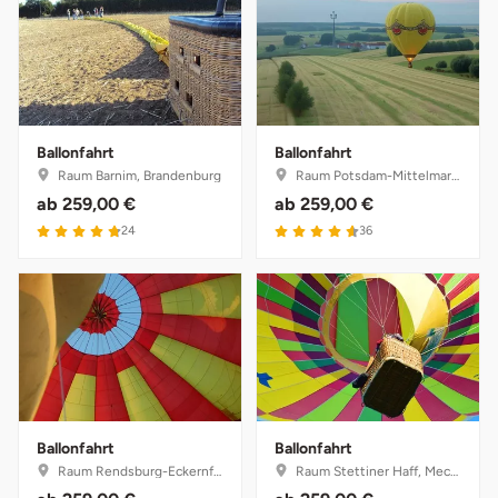
Ballonfahrt
Ballonfahrt
Raum Barnim, Brandenburg
Raum Potsdam-Mittelmark, Brandenburg
ab
259,00 €
ab
259,00 €
4.8 von 5
4.6 von 5
24
36
Ballonfahrt
Ballonfahrt
Raum Rendsburg-Eckernförde, Schleswig-Holstein
Raum Stettiner Haff, Mecklenburg-Vorpommern