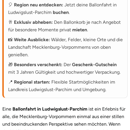
2.
Der Ablauf: Starten, schweben und die Weite
🎈
Region neu entdecken:
Jetzt deine Ballonfahrt in
genießen
Ludwigslust-Parchim
buchen
.
🥂
Exklusiv abheben:
Den Ballonkorb je nach Angebot
für besondere Momente privat
mieten
.
📸
Weite Ausblicke:
Wälder, Felder, kleine Orte und die
Landschaft Mecklenburg-Vorpommerns von oben
genießen.
🎁
Besonders verschenkt:
Der
Geschenk-Gutschein
mit 3 Jahren Gültigkeit und hochwertiger Verpackung.
📍
Regional starten:
Flexible Startmöglichkeiten im
Landkreis Ludwigslust-Parchim und Umgebung.
Eine
Ballonfahrt in Ludwigslust-Parchim
ist ein Erlebnis für
alle, die Mecklenburg-Vorpommern einmal aus einer stillen
und beeindruckenden Perspektive sehen möchten. Wenn