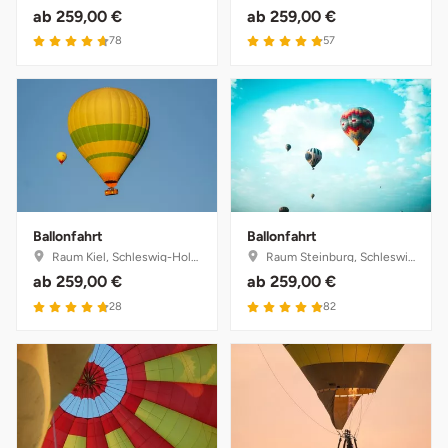
ab
259,00 €
ab
259,00 €
4.7 von 5
4.9 von 5
78
57
Ballonfahrt
Ballonfahrt
Raum Kiel, Schleswig-Holstein
Raum Steinburg, Schleswig-Holstein
ab
259,00 €
ab
259,00 €
4.8 von 5
4.9 von 5
28
82