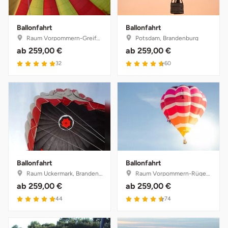
Ballonfahrt
Ballonfahrt
Raum Vorpommern-Greifswald, Mecklenburg-Vorpommern
Potsdam, Brandenburg
ab
259,00 €
ab
259,00 €
5 von 5
4.7 von 5
32
60
Ballonfahrt
Ballonfahrt
Raum Uckermark, Brandenburg
Raum Vorpommern-Rügen, Mecklenburg-Vorpommern
ab
259,00 €
ab
259,00 €
4.9 von 5
4.6 von 5
44
74