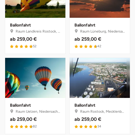
Weimar
sächsische Schweiz
Ballonfahrt
Ballonfahrt
Raum Landkreis Rostock, Mecklenburg-Vorpommern
Raum Lüneburg, Niedersachsen
ab
259,00 €
ab
259,00 €
4.8 von 5
4.7 von 5
52
42
Ballonfahrt
Ballonfahrt
Raum Uelzen, Niedersachsen
Raum Rostock, Mecklenburg-Vorpommern
ab
259,00 €
ab
259,00 €
4.7 von 5
4.9 von 5
82
34