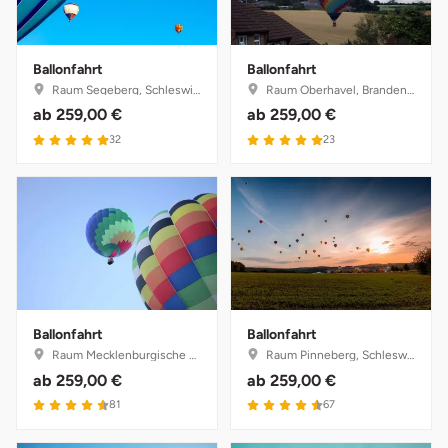
Ballonfahrt
Ballonfahrt
Raum Segeberg, Schleswig-Holstein
Raum Oberhavel, Brandenburg
ab
259,00 €
ab
259,00 €
4.9 von 5
4.9 von 5
32
23
Ballonfahrt
Ballonfahrt
Raum Mecklenburgische Seenplatte, Mecklenburg-Vorpommern
Raum Pinneberg, Schleswig-Holstein
ab
259,00 €
ab
259,00 €
4.6 von 5
4.5 von 5
81
67