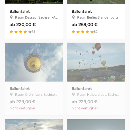
Ballonfahrt
Ballonfahrt
Raum Dessau, Sachsen-Anhalt
Raum Berlin/Brandenburg
ab
220,00 €
ab
259,00 €
4.6 von 5
4.7 von 5
78
82
Ballonfahrt
Ballonfahrt
Raum Gröningen, Sachsen-Anhalt
Raum Halberstadt, Sachsen-Anhalt
ab
229,00 €
ab
229,00 €
nicht verfügbar
nicht verfügbar