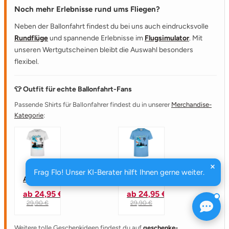
Noch mehr Erlebnisse rund ums Fliegen?
Neben der Ballonfahrt findest du bei uns auch eindrucksvolle
Rundflüge
und spannende Erlebnisse im
Flugsimulator
. Mit
unseren Wertgutscheinen bleibt die Auswahl besonders
flexibel.
👕 Outfit für echte Ballonfahrt-Fans
Passende Shirts für Ballonfahrer findest du in unserer
Merchandise-
Kategorie
:
T-Shirt
T-Shirt
Frag Flo! Unser KI-Berater hilft Ihnen gerne weiter.
Airfurter
"Luftsachse"
ab
24,95 €
ab
24,95 €
29,90 €
29,90 €
Weitere tolle Geschenkideen findest du auf
geschenke-