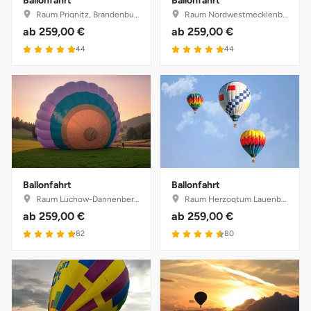
Ballonfahrt
Ballonfahrt
Raum Prignitz, Brandenburg
Raum Nordwestmecklenburg, Mecklenburg-Vorpommern
ab
259,00 €
ab
259,00 €
Münster
Sangerhausen
4.9 von 5
4.9 von 5
44
44
Nürnberg
Sonneberg
Oberlausitz
Suhl
Pirna
Unterwellenborn
Riesa
Weimar
Ballonfahrt
Ballonfahrt
Raum Lüchow-Dannenberg, Niedersachsen
Raum Herzogtum Lauenburg, Schleswig-Holstein
Ruhrgebiet
Weißenfels
ab
259,00 €
ab
259,00 €
4.8 von 5
4.6 von 5
82
80
Strausberg (Berlin/Brandenburg)
Witterda
Sömmerda