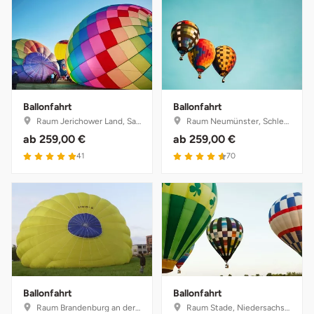
Ballonfahrt
Ballonfahrt
Raum Jerichower Land, Sachsen-Anhalt
Raum Neumünster, Schleswig-Holstein
ab
259,00 €
ab
259,00 €
5 von 5
4.6 von 5
41
70
Ballonfahrt
Ballonfahrt
Raum Brandenburg an der Havel, Brandenburg
Raum Stade, Niedersachsen