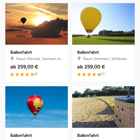
Ballonfahrt
Ballonfahrt
Raum Stendal, Sachsen-Anhalt
Raum Stormarn, Schleswig-Holstein
ab
259,00 €
ab
259,00 €
4.9 von 5
4.6 von 5
37
77
Ballonfahrt
Ballonfahrt