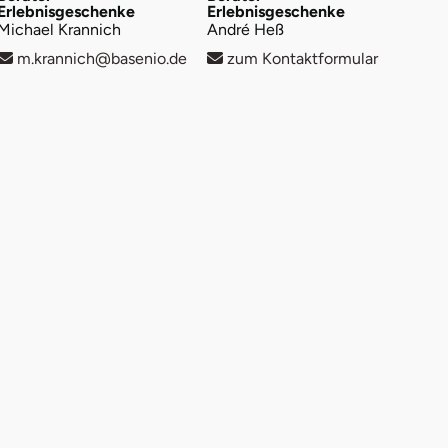
Erlebnisgeschenke
Erlebnisgeschenke
Michael Krannich
André Heß
m.krannich@basenio.de
zum Kontaktformular