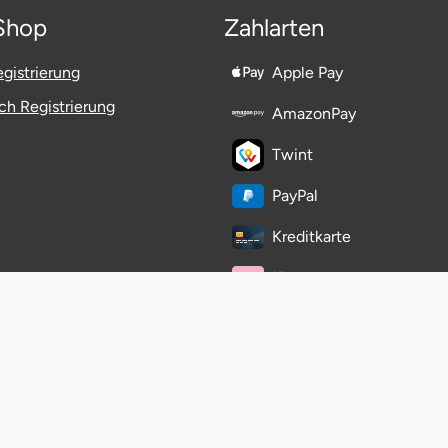
Shop
Zahlarten
gistrierung
Apple Pay
h Registrierung
AmazonPay
Twint
PayPal
Kreditkarte
Klarna
easyCredit-Ratenkauf
eps-Überweisung
Vorkasse
Rechnung