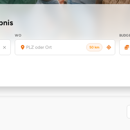
bnis
WO
BUDG
50 km