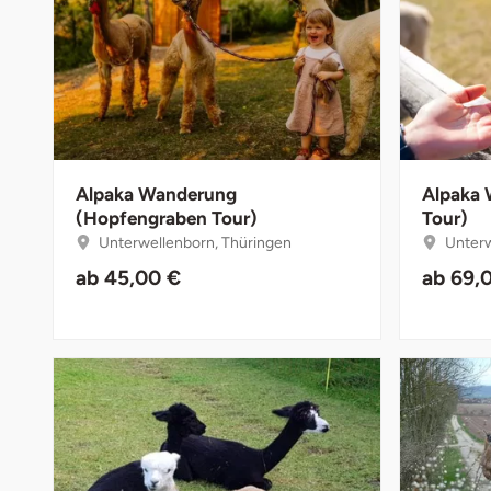
Bruchköbel
Münster
Bruchsal
Nürnberg
Burghausen
Oberlausitz
Alpaka Wanderung
Alpaka 
(Hopfengraben Tour)
Tour)
Calw
Pirna
Unterwellenborn, Thüringen
Unterw
Chemnitz
Riesa
ab
45,00 €
ab
69,
Cloppenburg
Ruhrgebiet
Coburg
Strausberg (Berlin/Brandenburg)
Cottbus
Sömmerda