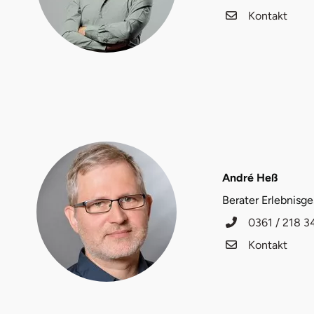
Kontakt
Halle
Hamburg
Hanau
Hannover
Haßfurt
André Heß
Heidelberg
Berater Erlebnisg
0361 / 218 3
Heidenheim
Kontakt
Heilbronn
Heldburg