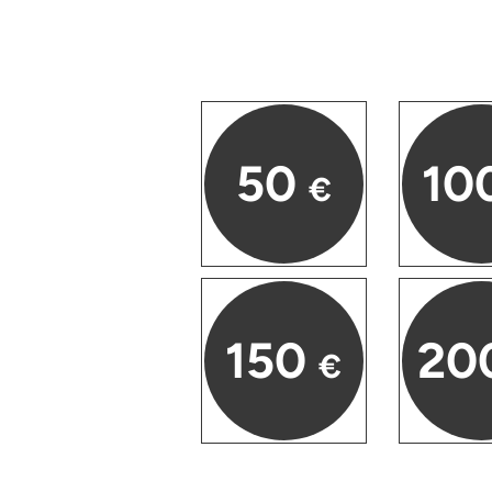
Düsseldorf
Erfurt
Erlangen
50
10
Essen
€
Flensburg
Frankfurt am Main
150
20
Freiberg
€
Freiburg
Fulda