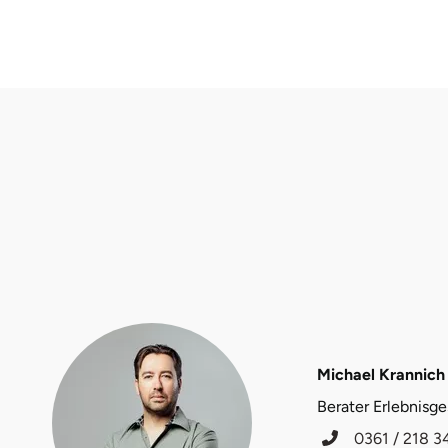
Fürstenfeldbruck
Fürth
Geiselwind
Gelnhausen
Gera
Gersfeld
Gotha
Göppingen
Michael Krannich
Berater Erlebnisg
Görlitz
0361 / 218 3