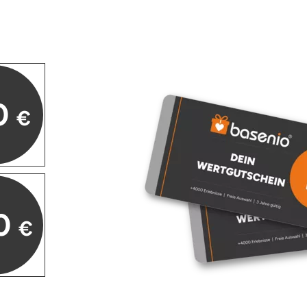
0
€
0
€