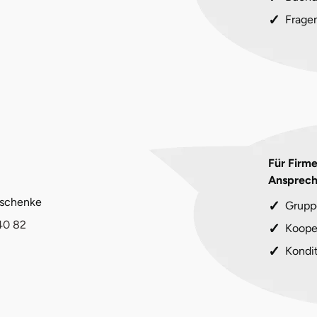
Frage
Für Firm
Ansprech
eschenke
Grupp
40 82
Koope
Kondi