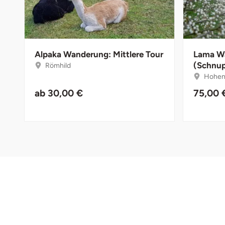
Darmstadt
Weimar
Deggendorf
sächsische Schweiz
Dessau
Alpaka Wanderung: Mittlere Tour
Lama W
(Schnup
Römhild
Hoheng
Dietzenbach
ab
30,00 €
75,00 
Dingolfing
Dorsten
Dortmund
Dresden
Duisburg