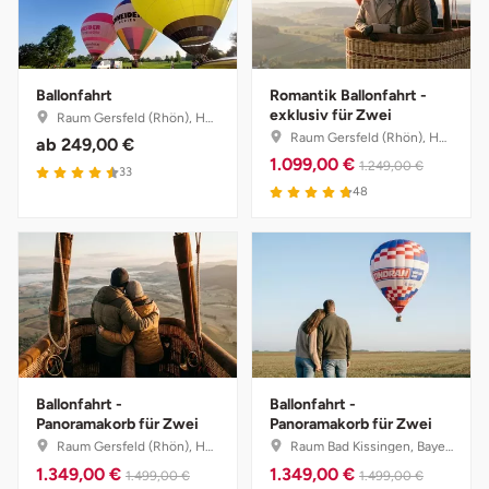
Ballonfahrt
Romantik Ballonfahrt -
exklusiv für Zwei
Raum Gersfeld (Rhön), Hessen
Raum Gersfeld (Rhön), Hessen
ab
249,00 €
1.099,00 €
1.249,00 €
33
48
Ballonfahrt -
Ballonfahrt -
Panoramakorb für Zwei
Panoramakorb für Zwei
Raum Gersfeld (Rhön), Hessen
Raum Bad Kissingen, Bayern
1.349,00 €
1.349,00 €
1.499,00 €
1.499,00 €