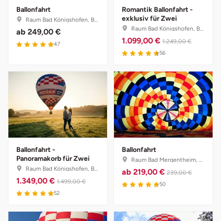
Ballonfahrt
Romantik Ballonfahrt -
exklusiv für Zwei
Raum Bad Königshofen, Bayern
Raum Bad Königshofen, Bayern
ab
249,00 €
1.099,00 €
1.249,00 €
47
56
Ballonfahrt -
Ballonfahrt
Panoramakorb für Zwei
Raum Bad Mergentheim, Baden-Württemberg
Raum Bad Königshofen, Bayern
ab
219,00 €
239,00 €
1.349,00 €
1.499,00 €
50
52