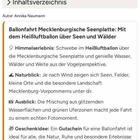
Inhaltsverzeichnis
Autor: Annika Naumann
1.
Ballonfahrt Mecklenburgische Seenplatte im
Heißluftballon erleben
Ballonfahrt Mecklenburgische Seenplatte: Mit
dem Heißluftballon über Seen und Wälder
2.
Gutschein und Preise für deine Ballonfahrt
Mecklenburgische Seenplatte
🎈
Himmelserlebnis:
Schwebe im
Heißluftballon
über
die Mecklenburgische Seenplatte und genieße Wasser,
Wälder und Weite aus der Vogelperspektive.
🌊
Naturblick:
Je nach Wind zeigen sich Seen, Felder,
kleine Orte und die besondere Landschaft
Mecklenburg-Vorpommerns unter dir.
📸
Ausblick:
Die Mischung aus glitzernden
Wasserflächen und grünen Uferzonen macht jede Fahrt
zu einem echten Fotomoment.
🎁
Geschenkidee:
Ein
Gutschein
für eine Ballonfahrt ist
ideal für alle, die Natur, Ruhe und besondere Erlebnisse