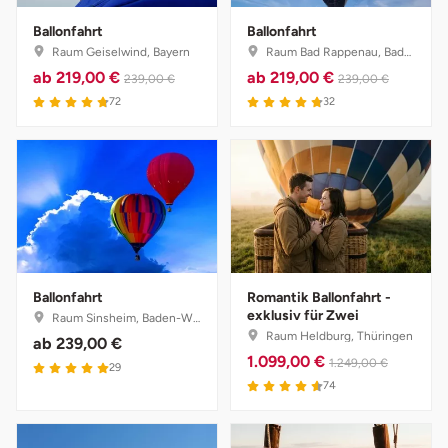
Ballonfahrt
Ballonfahrt
Raum Geiselwind, Bayern
Raum Bad Rappenau, Baden-Württemberg
ab
219,00 €
ab
219,00 €
239,00 €
239,00 €
72
32
Ballonfahrt
Romantik Ballonfahrt -
exklusiv für Zwei
Raum Sinsheim, Baden-Württemberg
Raum Heldburg, Thüringen
ab
239,00 €
1.099,00 €
1.249,00 €
29
74