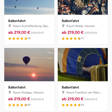
Weimar
sächsische Schweiz
Ballonfahrt
Ballonfahrt
Raum Aschaffenburg, Bayern
Raum Nidda, Hessen
ab
219,00 €
ab
219,00 €
239,00 €
239,00 €
78
73
Ballonfahrt
Ballonfahrt
Raum Rodgau, Hessen
Raum Frankfurt am Main, Hessen
ab
219,00 €
ab
219,00 €
239,00 €
239,00 €
49
44