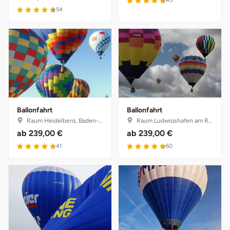
45
54
Ballonfahrt
Ballonfahrt
Raum Heidelberg, Baden-Württemberg
Raum Ludwigshafen am Rhein, Rheinland-Pfalz
ab
239,00 €
ab
239,00 €
41
60