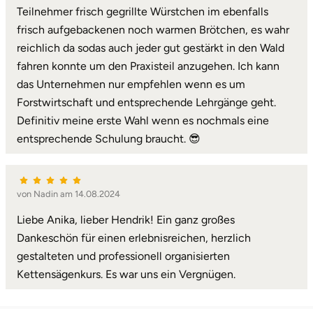
Teilnehmer frisch gegrillte Würstchen im ebenfalls
frisch aufgebackenen noch warmen Brötchen, es wahr
Landkreis Rostock
reichlich da sodas auch jeder gut gestärkt in den Wald
Landshut
fahren konnte um den Praxisteil anzugehen. Ich kann
das Unternehmen nur empfehlen wenn es um
Langenselbold
Forstwirtschaft und entsprechende Lehrgänge geht.
Definitiv meine erste Wahl wenn es nochmals eine
Leipzig
entsprechende Schulung braucht. 😎
Leutkirch
von Nadin am 14.08.2024
Ludwigslust-Parchim
Liebe Anika, lieber Hendrik! Ein ganz großes
Dankeschön für einen erlebnisreichen, herzlich
Löbau
gestalteten und professionell organisierten
Kettensägenkurs. Es war uns ein Vergnügen.
Lübeck
Lüchow-Dannenberg