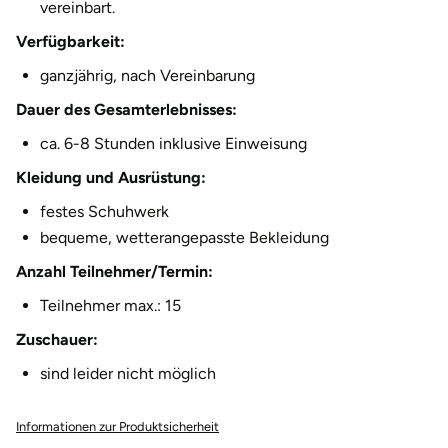
vereinbart.
Halle
Verfügbarkeit:
Hamburg
ganzjährig, nach Vereinbarung
Dauer des Gesamterlebnisses:
Hanau
ca. 6-8 Stunden inklusive Einweisung
Hannover
Kleidung und Ausrüstung:
festes Schuhwerk
Haßfurt
bequeme, wetterangepasste Bekleidung
Anzahl Teilnehmer/Termin:
Heidelberg
Teilnehmer max.: 15
Heidenheim
Zuschauer:
sind leider nicht möglich
Heilbronn
Heldburg
Informationen zur Produktsicherheit