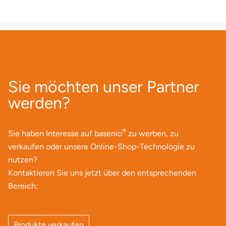
Neumünster
Nidda
Nordwestmecklenburg
Sie möchten unser Partner
Nürnberg
werden?
Oberhavel
®
Sie haben Interesse auf basenio
Odenwald
zu werben, zu
verkaufen oder unsere Online-Shop-Technologie zu
Oder-Spree
nutzen?
Kontaktieren Sie uns jetzt über den entsprechenden
Oldenburg
Bereich:
Osnabrück
Produkte verkaufen