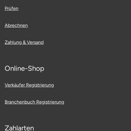
Potsdam-Mittelmark
Prüfen
Prignitz
Abrechnen
Regensburg
Zahlung & Versand
Rendsburg Eckernförde
Rheine
Online-Shop
Rodgau
Verkäufer Registrierung
Rostock
Branchenbuch Registrierung
Rottweil
Rügen
Zahlarten