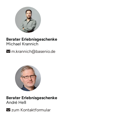
Mettingen
Moers
Märkisch-Oderland
Berater Erlebnisgeschenke
Mönchengladbach
Michael Krannich
m.krannich@basenio.de
München
Münster
Nagold
Neckarsulm
Berater Erlebnisgeschenke
André Heß
Nesselwang
zum Kontaktformular