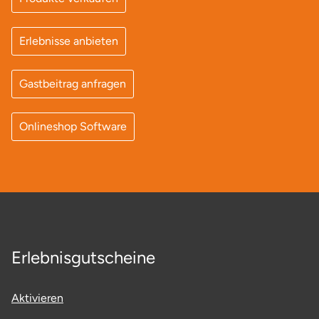
Ostholstein
Erlebnisse anbieten
Ostprignitz-Ruppin
Gastbeitrag anfragen
Oy-Mittelberg
Passau
Onlineshop Software
Pforzheim
Pinneberg
Pirna
Erlebnisgutscheine
Plön
Aktivieren
Potsdam