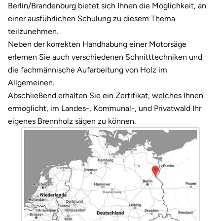
Darmstadt
Weimar
Berlin/Brandenburg bietet sich Ihnen die Möglichkeit, an
einer ausführlichen Schulung zu diesem Thema
Deggendorf
sächsische Schweiz
teilzunehmen.
Neben der korrekten Handhabung einer Motorsäge
Dessau
erlernen Sie auch verschiedenen Schnitttechniken und
die fachmännische Aufarbeitung von Holz im
Dietzenbach
Allgemeinen.
Abschließend erhalten Sie ein Zertifikat, welches Ihnen
Dingolfing
ermöglicht, im Landes-, Kommunal-, und Privatwald Ihr
eigenes Brennholz sägen zu können.
Dorsten
Dortmund
Dresden
Duisburg