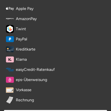
Saarbrücken
Apple Pay
AmazonPay
Salzgitter
Twint
Schongau
PayPal
Schwabach
Kreditkarte
Schweinfurt
Klarna
easyCredit-Ratenkauf
Schwerin
eps-Überweisung
Segeberg
Vorkasse
Seligenstadt
Rechnung
Speyer