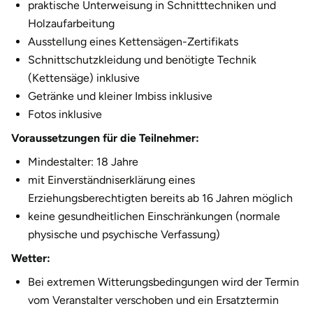
praktische Unterweisung in Schnitttechniken und
Fürstenfeldbruck
Holzaufarbeitung
Ausstellung eines Kettensägen-Zertifikats
Fürth
Schnittschutzkleidung und benötigte Technik
(Kettensäge) inklusive
Geiselwind
Getränke und kleiner Imbiss inklusive
Fotos inklusive
Gelnhausen
Voraussetzungen für die Teilnehmer:
Gera
Mindestalter: 18 Jahre
mit Einverständniserklärung eines
Gersfeld
Erziehungsberechtigten bereits ab 16 Jahren möglich
keine gesundheitlichen Einschränkungen (normale
Gotha
physische und psychische Verfassung)
Wetter:
Göppingen
Bei extremen Witterungsbedingungen wird der Termin
Görlitz
vom Veranstalter verschoben und ein Ersatztermin