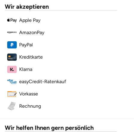
Wir akzeptieren
Lüneburg
Apple Pay
Magdeburg
AmazonPay
PayPal
Main-Kinzig-Kreis
Kreditkarte
Mainz
Klarna
Mannheim
easyCredit-Ratenkauf
Mecklenburgische Seenplatte
Vorkasse
Meiningen
Rechnung
Merzig
Wir helfen Ihnen gern persönlich