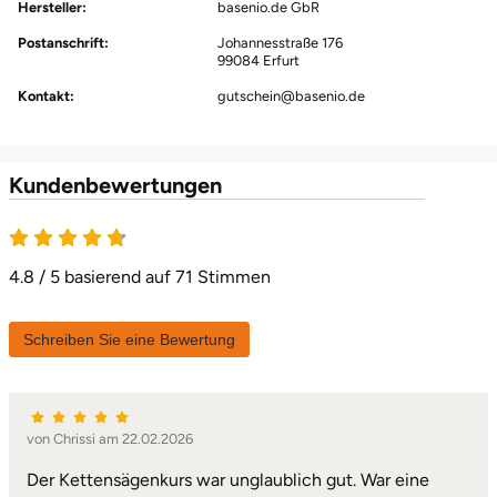
Hersteller:
basenio.de GbR
Herzogenaurach
Postanschrift:
Johannesstraße 176
99084 Erfurt
Herzogtum Lauenburg
Kontakt:
gutschein@basenio.de
Homburg
Kundenbewertungen
Horb am Neckar
Ibbenbüren
4.8 / 5 basierend auf 71 Stimmen
Ingolstadt
Schreiben Sie eine Bewertung
Jena
Jerichower Land
von Chrissi am 22.02.2026
Der Kettensägenkurs war unglaublich gut. War eine
Kamp-Lintfort