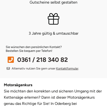
Gutscheine selbst gestalten
Bruchköbel
Münster
Sangerhausen
Bruchsal
Nürnberg
Sonneberg
3 Jahre gültig & umtauschbar
Burghausen
Oberlausitz
Suhl
Sie wünschen den persönlichen Kontakt?
Calw
Pirna
Unterwellenborn
Bestellen Sie bequem per Telefon!
0361 / 218 340 82
Chemnitz
Riesa
Weimar
Alternativ nutzen Sie gern unser
Kontaktformular
.
Cloppenburg
Ruhrgebiet
Weißenfels
Coburg
Strausberg (Berlin/Brandenburg)
Witterda
Motorsägenkurs
Sie möchten den korrekten und sicheren Umgang mit der
Cottbus
Sömmerda
Kettensäge erlernen? Dann ist dieser Motorsägenkurs
genau das Richtige für Sie! In Oderberg bei