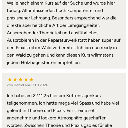
Weile nach einem Kurs auf der Suche und wurde hier
fündig. Allumfassender, hoch kompetenter und
Karlsruhe
praxisnaher Lehrgang. Besonders ansprechend war die
Kassel
direkte aber herzliche Art der Lehrgangsleiter.
Ansprechender Theorieteil und ausführliches
Kempten
Ausprobieren in der Reparaturwerkstatt haben super auf
den Praxisteil im Wald vorbereitet. Ich bin nun ready in
Kerken
den Wald zu gehen und kann diesen Kurs wärmstens
jedem Holzbegeisterten empfehlen.
Kiel
Koblenz
von Daniel am 17.01.2026
Ich habe am 22.11.25 hier am Kettensägenkurs
Kronach
teilgenommen. Ich hatte mega viel Spass und habe viel
gelernt in Theorie und Praxis. Es ist eine sehr
Kulmbach
angenehme und lockere Atmosphäre geschaffen
worden. Zwischen Theorie und Praxis gab es für alle
Köln