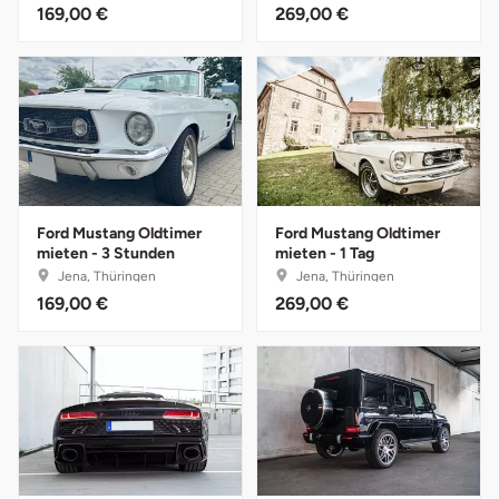
169,00 €
269,00 €
Fürstenfeldbruck
Fürth
Geiselwind
Gelnhausen
Ford Mustang Oldtimer
Ford Mustang Oldtimer
Gera
mieten - 3 Stunden
mieten - 1 Tag
Jena, Thüringen
Jena, Thüringen
Gersfeld
169,00 €
269,00 €
Gotha
Göppingen
Görlitz