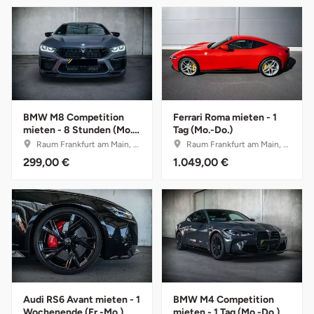
Mettingen
Moers
Märkisch-Oderland
Mönchengladbach
BMW M8 Competition
Ferrari Roma mieten - 1
mieten - 8 Stunden (Mo.-
Tag (Mo.-Do.)
Do.)
München
Raum Frankfurt am Main, Hessen
Raum Frankfurt am Main, Hessen
299,00 €
1.049,00 €
Münster
Nagold
Neckarsulm
Nesselwang
Audi RS6 Avant mieten - 1
BMW M4 Competition
Wochenende (Fr.-Mo.)
mieten - 1 Tag (Mo.-Do.)