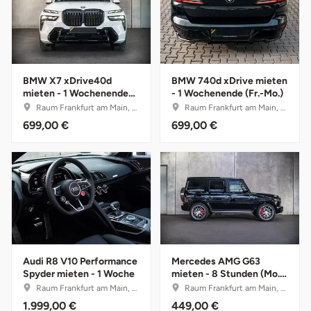
Herzogenaurach
Herzogtum Lauenburg
BMW X7 xDrive40d
BMW 740d xDrive mieten
Homburg
mieten - 1 Wochenende
- 1 Wochenende (Fr.-Mo.)
(Fr.-Mo.)
Raum Frankfurt am Main, Hessen
Raum Frankfurt am Main, Hessen
699,00 €
699,00 €
Horb am Neckar
Ibbenbüren
Ingolstadt
Jena
Audi R8 V10 Performance
Mercedes AMG G63
Jerichower Land
Spyder mieten - 1 Woche
mieten - 8 Stunden (Mo.-
Do.)
Raum Frankfurt am Main, Hessen
Raum Frankfurt am Main, Hessen
Kamp-Lintfort
1.999,00 €
449,00 €