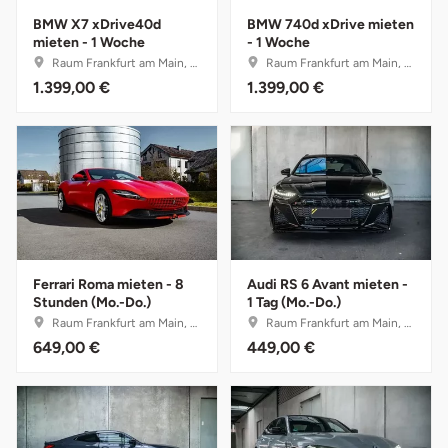
BMW X7 xDrive40d
BMW 740d xDrive mieten
Landkreis Rostock
mieten - 1 Woche
- 1 Woche
Raum Frankfurt am Main, Hessen
Raum Frankfurt am Main, Hessen
1.399,00 €
1.399,00 €
Landshut
Langenselbold
Leipzig
Leutkirch
Ferrari Roma mieten - 8
Audi RS 6 Avant mieten -
Ludwigslust-Parchim
Stunden (Mo.-Do.)
1 Tag (Mo.-Do.)
Raum Frankfurt am Main, Hessen
Raum Frankfurt am Main, Hessen
Löbau
649,00 €
449,00 €
Lübeck
Lüchow-Dannenberg