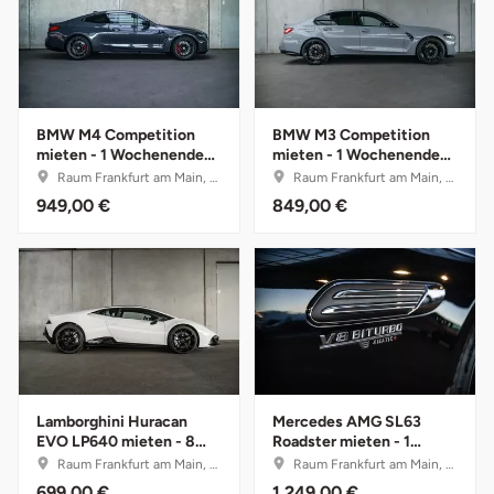
Potsdam-Mittelmark
Prignitz
BMW M4 Competition
BMW M3 Competition
Regensburg
mieten - 1 Wochenende
mieten - 1 Wochenende
(Fr.-Mo.)
(Fr.-Mo.)
Raum Frankfurt am Main, Hessen
Raum Frankfurt am Main, Hessen
Rendsburg Eckernförde
949,00 €
849,00 €
Rheine
Rodgau
Rostock
Rottweil
Lamborghini Huracan
Mercedes AMG SL63
EVO LP640 mieten - 8
Roadster mieten - 1
Stunden (Mo.-Do.)
Wochenende (Fr.-Mo.)
Raum Frankfurt am Main, Hessen
Raum Frankfurt am Main, Hessen
Rügen
699,00 €
1.249,00 €