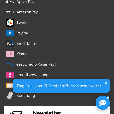
Apple Pay
AmazonPay
Twint
PayPal
Kreditkarte
Klarna
easyCredit-Ratenkauf
eps-Überweisung
Vorkasse
Frag Flo! Unser KI-Berater hilft Ihnen gerne weiter.
Rechnung
Newsletter