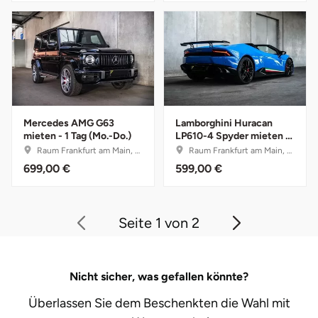
Vorpommern-Greifswald
Vorpommern-Rügen
Weimar
Mercedes AMG G63
Lamborghini Huracan
mieten - 1 Tag (Mo.-Do.)
LP610-4 Spyder mieten -
Wertach
8 Stunden (Mo.-Do.)
Raum Frankfurt am Main, Hessen
Raum Frankfurt am Main, Hessen
699,00 €
599,00 €
Wesel
Witten
Seite 1 von 2
Würzburg
Nicht sicher, was gefallen könnte?
Zweibrücken
Überlassen Sie dem Beschenkten die Wahl mit