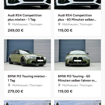
Darmstadt
Weimar
Deggendorf
sächsische Schweiz
Audi RS4 Competition
Audi RS4 Competition
plus mieten - 1 Tag
plus - 60 Minuten selber
fahren mit Instruktor
Dessau
Mühlhausen, Thüringen
Mühlhausen, Thüringen
249,00 €
119,00 €
Dietzenbach
Dingolfing
Dorsten
Dortmund
BMW M3 Touring mieten -
BMW M3 Touring - 60
1 Tag
Minuten selber fahren mit
Dresden
Instruktor
Mühlhausen, Thüringen
Mühlhausen, Thüringen
279,00 €
119,00 €
Duisburg