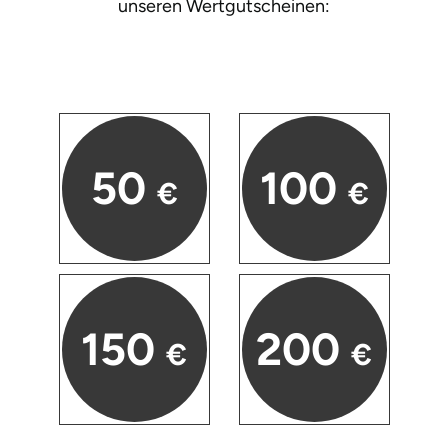
unseren
Wertgutscheinen:
Zwickau
Öhringen
50
100
€
€
150
200
€
€