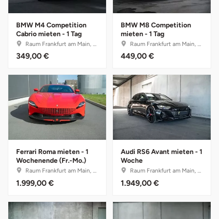
Ostholstein
BMW M4 Competition
BMW M8 Competition
Ostprignitz-Ruppin
Cabrio mieten - 1 Tag
mieten - 1 Tag
Raum Frankfurt am Main, Hessen
Raum Frankfurt am Main, Hessen
349,00 €
449,00 €
Oy-Mittelberg
Passau
Pforzheim
Pinneberg
Ferrari Roma mieten - 1
Audi RS6 Avant mieten - 1
Pirna
Wochenende (Fr.-Mo.)
Woche
Raum Frankfurt am Main, Hessen
Raum Frankfurt am Main, Hessen
Plön
1.999,00 €
1.949,00 €
Potsdam