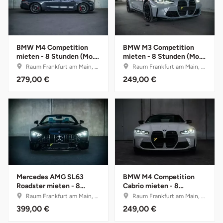
Lüneburg
BMW M4 Competition
BMW M3 Competition
Magdeburg
mieten - 8 Stunden (Mo.-
mieten - 8 Stunden (Mo.-
Do.)
Do.)
Raum Frankfurt am Main, Hessen
Raum Frankfurt am Main, Hessen
Main-Kinzig-Kreis
279,00 €
249,00 €
Mainz
Mannheim
Mecklenburgische Seenplatte
Meiningen
Mercedes AMG SL63
BMW M4 Competition
Roadster mieten - 8
Cabrio mieten - 8
Stunden (Mo.-Do.)
Stunden (Mo.-Do.)
Raum Frankfurt am Main, Hessen
Raum Frankfurt am Main, Hessen
Merzig
399,00 €
249,00 €