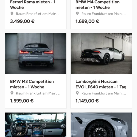
Ferrari Roma mieten - 1
BMW M4 Competition
Woche
mieten - 1 Woche
Stade
Raum Frankfurt am Main, Hessen
Raum Frankfurt am Main, Hessen
3.499,00 €
1.699,00 €
Steinburg
Stendal
Stettiner Haff
Stormarn
BMW M3 Competition
Lamborghini Huracan
mieten - 1 Woche
EVO LP640 mieten - 1 Tag
Straubing
Raum Frankfurt am Main, Hessen
Raum Frankfurt am Main, Hessen
1.599,00 €
1.149,00 €
Stuttgart
Sulz am Neckar
Tannheimer Tal