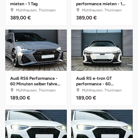
mieten - 1 Tag
performance mieten - 1
Tag
Mühlhausen, Thüringen
Mühlhausen, Thüringen
Bruchköbel
Münster
Sangerhausen
389,00 €
389,00 €
Bruchsal
Nürnberg
Sonneberg
Burghausen
Oberlausitz
Suhl
Calw
Pirna
Unterwellenborn
Chemnitz
Riesa
Weimar
Audi RS6 Performance -
Audi RS e-tron GT
60 Minuten selber fahren
performance - 60
mit Instruktor
Minuten selber fahren mit
Mühlhausen, Thüringen
Mühlhausen, Thüringen
Cloppenburg
Ruhrgebiet
Weißenfels
Instruktor
189,00 €
189,00 €
Coburg
Strausberg (Berlin/Brandenburg)
Witterda
Cottbus
Sömmerda