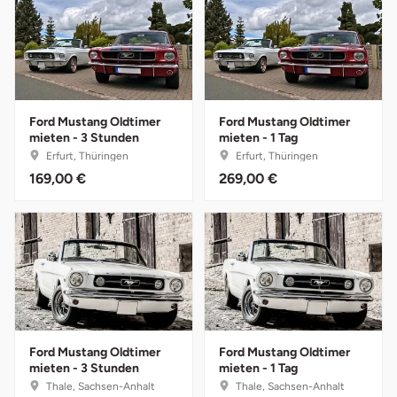
Düsseldorf
Erfurt
Erlangen
Ford Mustang Oldtimer
Ford Mustang Oldtimer
mieten - 3 Stunden
mieten - 1 Tag
Essen
Erfurt, Thüringen
Erfurt, Thüringen
169,00 €
269,00 €
Flensburg
Frankfurt am Main
Freiberg
Freiburg
Ford Mustang Oldtimer
Ford Mustang Oldtimer
Fulda
mieten - 3 Stunden
mieten - 1 Tag
Thale, Sachsen-Anhalt
Thale, Sachsen-Anhalt