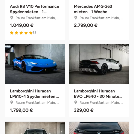
Audi R8 V10 Performance
Mercedes AMG G63
Halle
Spyder mieten - 1
mieten - 1 Woche
Wochenende (Fr.-Mo.)
Raum Frankfurt am Main, Hessen
Raum Frankfurt am Main, Hessen
Hamburg
1.049,00 €
2.799,00 €
35
Hanau
Hannover
Haßfurt
Heidelberg
Lamborghini Huracan
Lamborghini Huracan
LP610-4 Spyder mieten -
EVO LP640 - 30 Minuten
Heidenheim
1 Wochenende (Fr.-Mo.)
selber fahren mit
Raum Frankfurt am Main, Hessen
Raum Frankfurt am Main, Hessen
Instruktor
1.799,00 €
329,00 €
Heilbronn
Heldburg