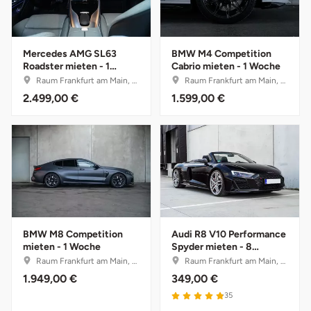
Tegernsee
Mercedes AMG SL63
BMW M4 Competition
Teltow-Fläming
Roadster mieten - 1
Cabrio mieten - 1 Woche
Woche
Raum Frankfurt am Main, Hessen
Raum Frankfurt am Main, Hessen
2.499,00 €
1.599,00 €
Trier
Uckermark
Uelzen
Ulm
BMW M8 Competition
Audi R8 V10 Performance
Usedom
mieten - 1 Woche
Spyder mieten - 8
Stunden (Mo.-Do.)
Raum Frankfurt am Main, Hessen
Raum Frankfurt am Main, Hessen
Viersen
1.949,00 €
349,00 €
35
Villingen Schwenningen