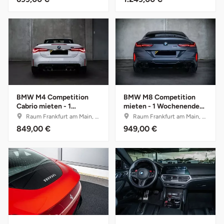
Saarbrücken
Salzgitter
Schongau
Schwabach
BMW M4 Competition
BMW M8 Competition
Cabrio mieten - 1
mieten - 1 Wochenende
Wochenende (Fr.-Mo.)
(Fr.-Mo.)
Schweinfurt
Raum Frankfurt am Main, Hessen
Raum Frankfurt am Main, Hessen
849,00 €
949,00 €
Schwerin
Segeberg
Seligenstadt
Speyer