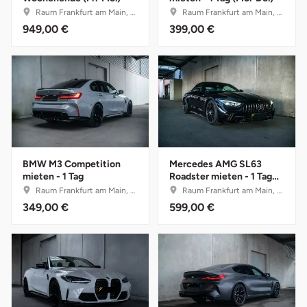
Neumünster
Raum Frankfurt am Main, Hessen
Raum Frankfurt am Main, Hessen
949,00 €
399,00 €
Nidda
Nordwestmecklenburg
Nürnberg
Oberhavel
BMW M3 Competition
Mercedes AMG SL63
mieten - 1 Tag
Roadster mieten - 1 Tag
Odenwald
(Mo.-Do.)
Raum Frankfurt am Main, Hessen
Raum Frankfurt am Main, Hessen
349,00 €
599,00 €
Oder-Spree
Oldenburg
Osnabrück