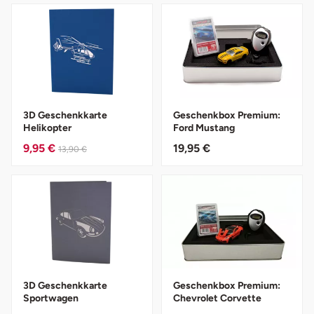
Darmstadt
Weimar
Deggendorf
sächsische Schweiz
Dessau
Dietzenbach
3D Geschenkkarte
Geschenkbox Premium:
Helikopter
Ford Mustang
Dingolfing
9,95 €
19,95 €
13,90 €
Dorsten
Dortmund
Dresden
Duisburg
3D Geschenkkarte
Geschenkbox Premium:
Sportwagen
Chevrolet Corvette