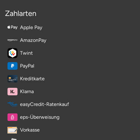
Zahlarten
Vorpommern-Greifswald
Apple Pay
Vorpommern-Rügen
AmazonPay
Weimar
Twint
Wertach
PayPal
Kreditkarte
Wesel
Klarna
Witten
easyCredit-Ratenkauf
Würzburg
eps-Überweisung
Zweibrücken
Vorkasse