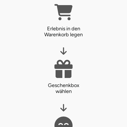
Neumünster
Nidda
Erlebnis in den
Nordwestmecklenburg
Warenkorb legen
Nürnberg
Oberhavel
Odenwald
Geschenkbox
Oder-Spree
wählen
Oldenburg
Osnabrück