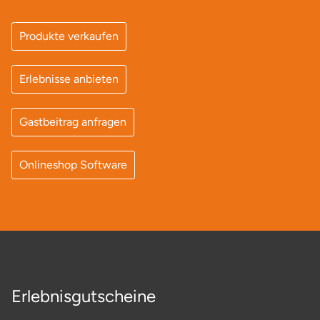
Stade
Produkte verkaufen
Steinburg
Erlebnisse anbieten
Stendal
Gastbeitrag anfragen
Stettiner Haff
Onlineshop Software
Stormarn
Straubing
Stuttgart
Sulz am Neckar
Erlebnisgutscheine
Tannheimer Tal