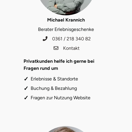
Landkreis Rostock
Michael Krannich
Landshut
Berater Erlebnisgeschenke
0361 / 218 340 82
Langenselbold
Kontakt
Leipzig
Privatkunden helfe ich gerne bei
Fragen rund um
Leutkirch
Erlebnisse & Standorte
Ludwigslust-Parchim
Buchung & Bezahlung
Fragen zur Nutzung Website
Löbau
Lübeck
Lüchow-Dannenberg