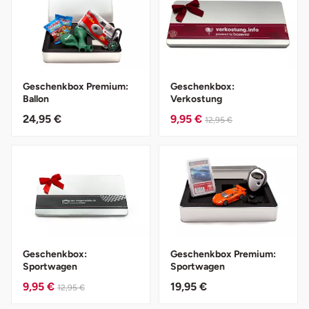
Bruchköbel
Münster
Sangerhausen
Bruchsal
Nürnberg
Sonneberg
Geschenkbox Premium:
Geschenkbox:
Ballon
Verkostung
Burghausen
Oberlausitz
Suhl
24,95 €
9,95 €
12,95 €
Calw
Pirna
Unterwellenborn
Chemnitz
Riesa
Weimar
Cloppenburg
Ruhrgebiet
Weißenfels
Coburg
Strausberg (Berlin/Brandenburg)
Witterda
Geschenkbox:
Geschenkbox Premium:
Sportwagen
Sportwagen
Cottbus
Sömmerda
9,95 €
19,95 €
12,95 €