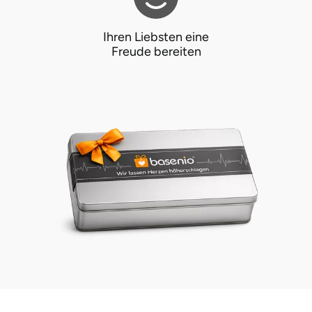
Ostholstein
Ihren Liebsten eine
Ostprignitz-Ruppin
Freude bereiten
Oy-Mittelberg
Passau
Pforzheim
Pinneberg
Pirna
Plön
Potsdam