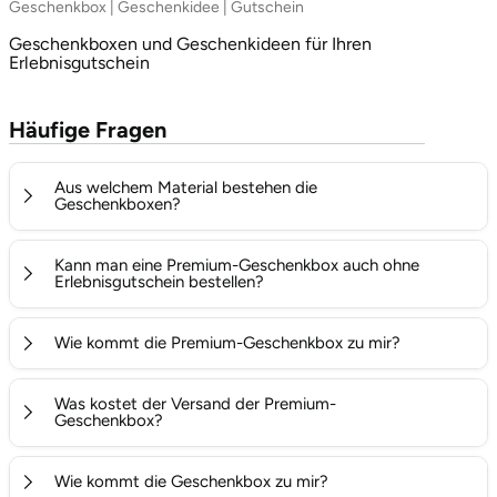
Geschenkbox | Geschenkidee | Gutschein
Potsdam-Mittelmark
Geschenkboxen und Geschenkideen für Ihren
Erlebnisgutschein
Prignitz
Häufige Fragen
Regensburg
Aus welchem Material bestehen die
Rendsburg Eckernförde
Geschenkboxen?
Rheine
Die Geschenkboxen bestehen aus gebürsteten Alu-Blech
Kann man eine Premium-Geschenkbox auch ohne
und haben innen eine Moosgummi-Polsterung
Erlebnisgutschein bestellen?
Rodgau
Natürlich kann man eine Premium-Geschenkbox von
Wie kommt die Premium-Geschenkbox zu mir?
basenio auch unabhängig von einem von uns
Rostock
ausgedruckten Erlebnisgutschein bestellen.
In einem der Größe angemessenen Faltkarton, mit
Was kostet der Versand der Premium-
Füllmaterial aus Maisstärke.
Rottweil
Geschenkbox?
Der Versand der Premium-Geschenkbox kostet 4,00 €
Rügen
Wie kommt die Geschenkbox zu mir?