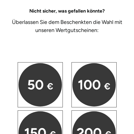
Halle
Nicht sicher, was gefallen könnte?
Überlassen Sie dem Beschenkten die Wahl mit
Hamburg
unseren
Wertgutscheinen:
Hanau
Hannover
Haßfurt
50
100
Heidelberg
€
€
Heidenheim
Heilbronn
150
200
Heldburg