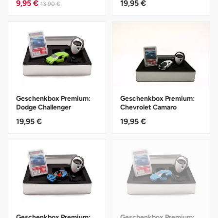
9,95 €
19,95 €
13,90 €
Düsseldorf
Erfurt
Erlangen
Essen
Geschenkbox Premium:
Geschenkbox Premium:
Flensburg
Dodge Challenger
Chevrolet Camaro
19,95 €
19,95 €
Frankfurt am Main
Freiberg
Freiburg
Fulda
Geschenkbox Premium:
Geschenkbox Premium: