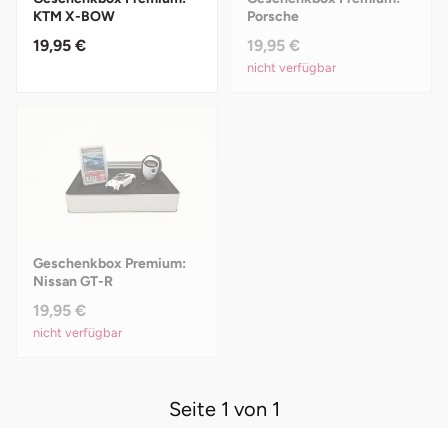
Fürstenfeldbruck
KTM X-BOW
Porsche
19,95 €
19,95 €
Fürth
nicht verfügbar
Geiselwind
Gelnhausen
Gera
Geschenkbox Premium:
Gersfeld
Nissan GT-R
19,95 €
Gotha
nicht verfügbar
Göppingen
Seite 1 von 1
Görlitz