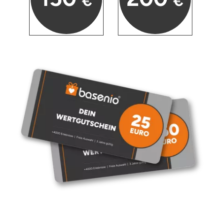
€
€
Herzogenaurach
Herzogtum Lauenburg
Homburg
Horb am Neckar
Ibbenbüren
Ingolstadt
Jena
Jerichower Land
Kamp-Lintfort