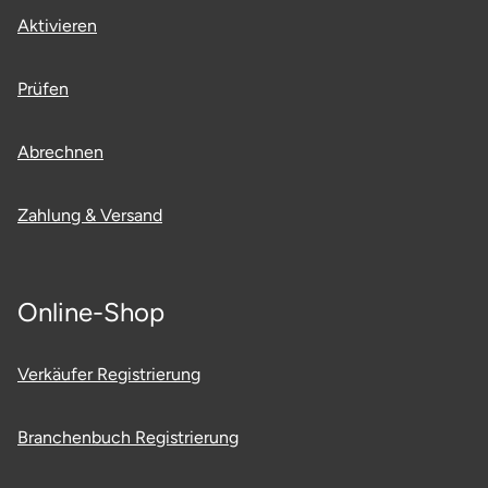
Aktivieren
Tegernsee
Prüfen
Teltow-Fläming
Abrechnen
Trier
Uckermark
Zahlung & Versand
Uelzen
Online-Shop
Ulm
Verkäufer Registrierung
Usedom
Viersen
Branchenbuch Registrierung
Villingen Schwenningen