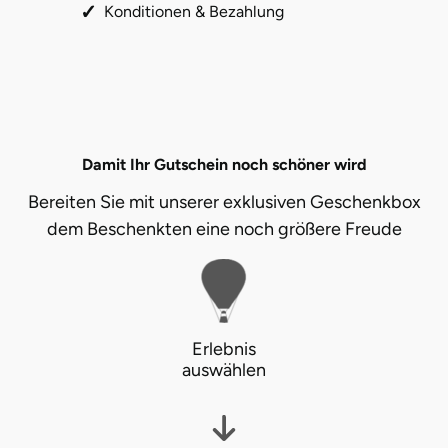
Mettingen
Konditionen & Bezahlung
Moers
Märkisch-Oderland
Mönchengladbach
Damit Ihr Gutschein noch schöner wird
Bereiten Sie mit unserer exklusiven Geschenkbox
München
dem Beschenkten eine noch größere Freude
Münster
Nagold
Erlebnis
Neckarsulm
auswählen
Nesselwang