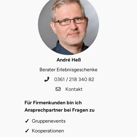
Lüneburg
Magdeburg
Main-Kinzig-Kreis
André Heß
Mainz
Berater Erlebnisgeschenke
Mannheim
0361 / 218 340 82
Kontakt
Mecklenburgische Seenplatte
Für Firmenkunden bin ich
Meiningen
Ansprechpartner bei Fragen zu
Gruppenevents
Merzig
Kooperationen