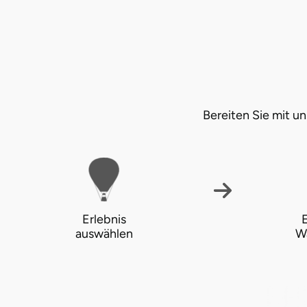
Halle
Hamburg
Hanau
Bereiten Sie mit 
Hannover
Haßfurt
Heidelberg
Erlebnis
E
Heidenheim
auswählen
W
Heilbronn
Heldburg