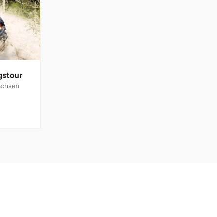
gstour
achsen