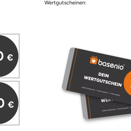
Wertgutscheinen:
0
€
0
€