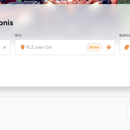
bnis
WO
BUDG
50 km