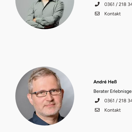
0361 / 218 3
Fürstenfeldbruck
Kontakt
Fürth
Geiselwind
Gelnhausen
Gera
Gersfeld
André Heß
Berater Erlebnisg
Gotha
0361 / 218 3
Göppingen
Kontakt
Görlitz