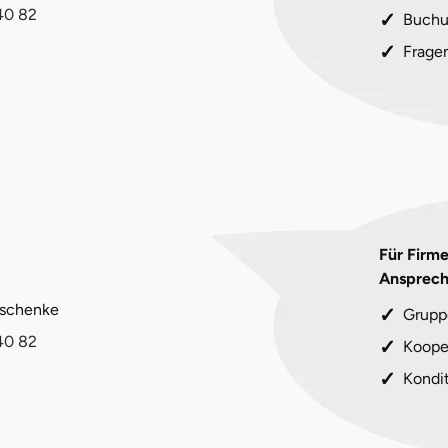
40 82
Buchu
Frage
Für Firm
Ansprech
eschenke
Grupp
40 82
Koope
Kondi