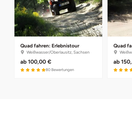
Bruchköbel
Münster
Sangerhausen
Bruchsal
Nürnberg
Sonneberg
Burghausen
Oberlausitz
Suhl
Quad fahren: Erlebnistour
Quad fa
Weißwasser/Oberlausitz, Sachsen
Weißwa
Calw
Pirna
Unterwellenborn
ab
100,00 €
ab
150
80
Bewertungen
Chemnitz
Riesa
Weimar
Cloppenburg
Ruhrgebiet
Weißenfels
Coburg
Strausberg (Berlin/Brandenburg)
Witterda
Cottbus
Sömmerda