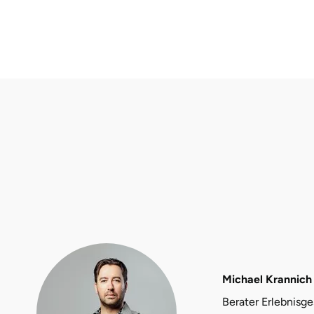
Düsseldorf
Erfurt
Erlangen
Essen
Flensburg
Frankfurt am Main
Freiberg
Freiburg
Michael Krannich
Fulda
Berater Erlebnisg