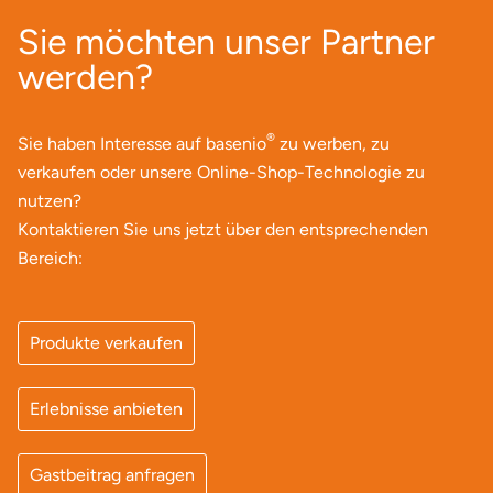
Ostholstein
Sie möchten unser Partner
werden?
Ostprignitz-Ruppin
Oy-Mittelberg
®
Sie haben Interesse auf basenio
zu werben, zu
verkaufen oder unsere Online-Shop-Technologie zu
Passau
nutzen?
Kontaktieren Sie uns jetzt über den entsprechenden
Pforzheim
Bereich:
Pinneberg
Produkte verkaufen
Pirna
Erlebnisse anbieten
Plön
Potsdam
Gastbeitrag anfragen