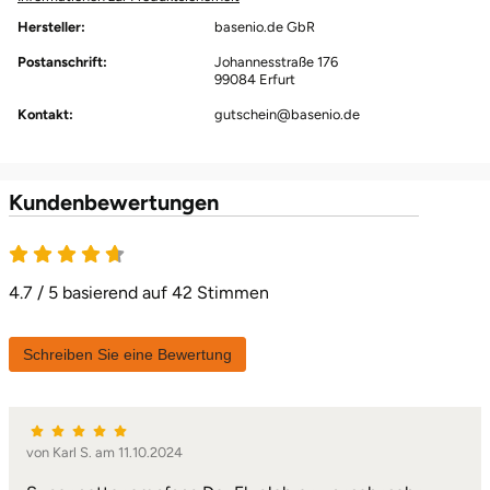
Hersteller:
basenio.de GbR
Karlsruhe
Postanschrift:
Johannesstraße 176
99084 Erfurt
Kassel
Kontakt:
gutschein@basenio.de
Kempten
Kundenbewertungen
Kerken
Kiel
4.7 / 5 basierend auf 42 Stimmen
Koblenz
Schreiben Sie eine Bewertung
Kronach
Kulmbach
von Karl S. am 11.10.2024
Köln