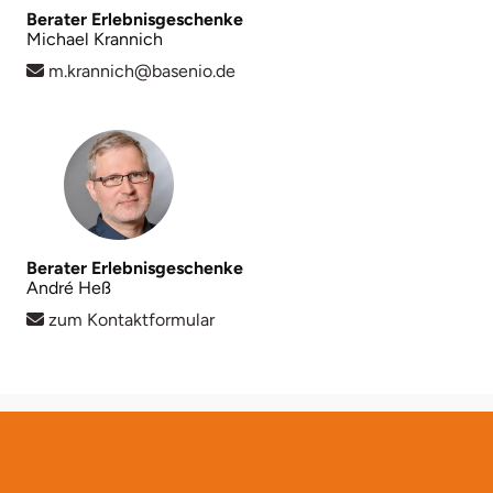
Neumünster
Berater Erlebnisgeschenke
Michael Krannich
Nidda
m.krannich@basenio.de
Nordwestmecklenburg
Nürnberg
Oberhavel
Berater Erlebnisgeschenke
André Heß
Odenwald
zum Kontaktformular
Oder-Spree
Oldenburg
Osnabrück