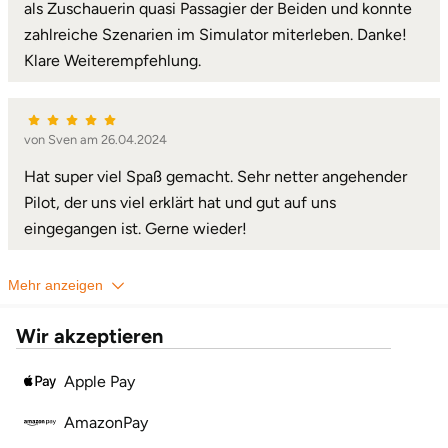
als Zuschauerin quasi Passagier der Beiden und konnte
zahlreiche Szenarien im Simulator miterleben. Danke!
Lüneburg
Klare Weiterempfehlung.
Magdeburg
von Sven am 26.04.2024
Main-Kinzig-Kreis
Hat super viel Spaß gemacht. Sehr netter angehender
Mainz
Pilot, der uns viel erklärt hat und gut auf uns
eingegangen ist. Gerne wieder!
Mannheim
Mehr anzeigen
Mecklenburgische Seenplatte
Wir akzeptieren
Meiningen
Apple Pay
Merzig
AmazonPay