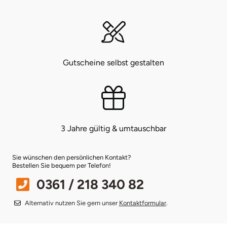
Bruchköbel
Münster
Sangerhausen
Bruchsal
Nürnberg
Sonneberg
Gutscheine selbst gestalten
Burghausen
Oberlausitz
Suhl
Calw
Pirna
Unterwellenborn
Chemnitz
Riesa
Weimar
3 Jahre gültig & umtauschbar
Cloppenburg
Ruhrgebiet
Weißenfels
Sie wünschen den persönlichen Kontakt?
Bestellen Sie bequem per Telefon!
Coburg
Strausberg (Berlin/Brandenburg)
Witterda
0361 / 218 340 82
Cottbus
Sömmerda
Alternativ nutzen Sie gern unser
Kontaktformular
.