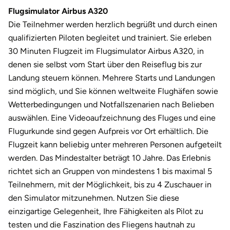
Darmstadt
Weimar
Flugsimulator Airbus A320
Die Teilnehmer werden herzlich begrüßt und durch einen
Deggendorf
sächsische Schweiz
qualifizierten Piloten begleitet und trainiert. Sie erleben
30 Minuten Flugzeit im Flugsimulator Airbus A320, in
Dessau
denen sie selbst vom Start über den Reiseflug bis zur
Landung steuern können. Mehrere Starts und Landungen
Dietzenbach
sind möglich, und Sie können weltweite Flughäfen sowie
Wetterbedingungen und Notfallszenarien nach Belieben
Dingolfing
auswählen. Eine Videoaufzeichnung des Fluges und eine
Flugurkunde sind gegen Aufpreis vor Ort erhältlich. Die
Dorsten
Flugzeit kann beliebig unter mehreren Personen aufgeteilt
Dortmund
werden. Das Mindestalter beträgt 10 Jahre. Das Erlebnis
richtet sich an Gruppen von mindestens 1 bis maximal 5
Dresden
Teilnehmern, mit der Möglichkeit, bis zu 4 Zuschauer in
den Simulator mitzunehmen. Nutzen Sie diese
Duisburg
einzigartige Gelegenheit, Ihre Fähigkeiten als Pilot zu
testen und die Faszination des Fliegens hautnah zu