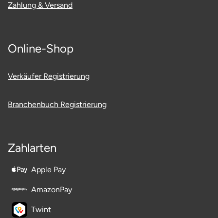
Zahlung & Versand
Saarbrücken
Salzgitter
Online-Shop
Schongau
Verkäufer Registrierung
Schwabach
Branchenbuch Registrierung
Schweinfurt
Schwerin
Zahlarten
Segeberg
Apple Pay
Seligenstadt
AmazonPay
Twint
Speyer