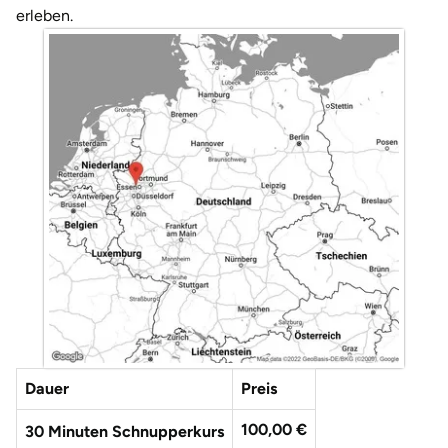
Düsseldorf
erleben.
Erfurt
Erlangen
Essen
Flensburg
Frankfurt am Main
Freiberg
Freiburg
Dauer
Preis
Fulda
100,00 €
30 Minuten Schnupperkurs