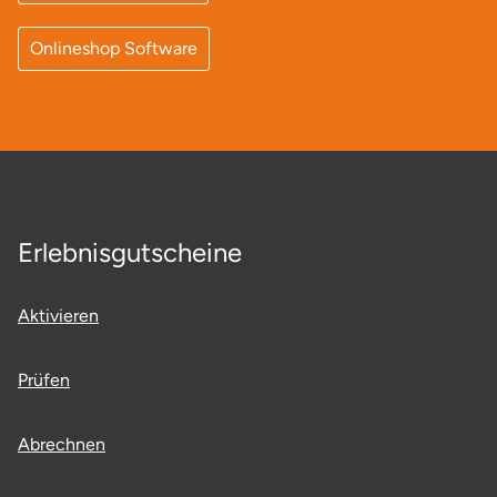
Potsdam-Mittelmark
Onlineshop Software
Prignitz
Regensburg
Rendsburg Eckernförde
Erlebnisgutscheine
Rheine
Rodgau
Aktivieren
Rostock
Prüfen
Rottweil
Abrechnen
Rügen