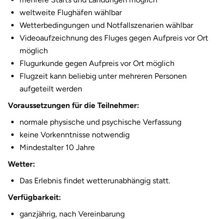
Halle
weltweite Flughäfen wählbar
Wetterbedingungen und Notfallszenarien wählbar
Hamburg
Videoaufzeichnung des Fluges gegen Aufpreis vor Ort
möglich
Hanau
Flugurkunde gegen Aufpreis vor Ort möglich
Flugzeit kann beliebig unter mehreren Personen
Hannover
aufgeteilt werden
Voraussetzungen für die Teilnehmer:
Haßfurt
normale physische und psychische Verfassung
keine Vorkenntnisse notwendig
Heidelberg
Mindestalter 10 Jahre
Heidenheim
Wetter:
Das Erlebnis findet wetterunabhängig statt.
Heilbronn
Verfügbarkeit:
Heldburg
ganzjährig, nach Vereinbarung