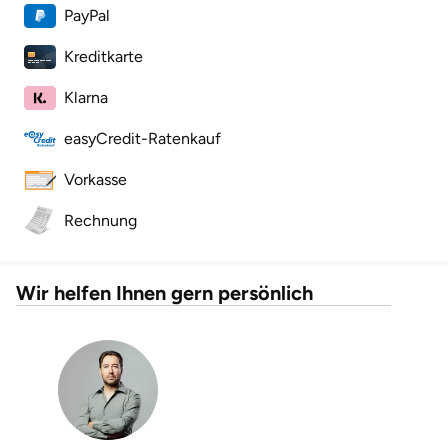
Mettingen
PayPal
Moers
Kreditkarte
Klarna
Märkisch-Oderland
easyCredit-Ratenkauf
Mönchengladbach
Vorkasse
München
Rechnung
Münster
Wir helfen Ihnen gern persönlich
Nagold
Neckarsulm
Nesselwang