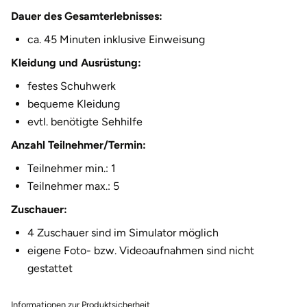
Dauer des Gesamterlebnisses:
Herzogenaurach
ca. 45 Minuten inklusive Einweisung
Herzogtum Lauenburg
Kleidung und Ausrüstung:
festes Schuhwerk
Homburg
bequeme Kleidung
evtl. benötigte Sehhilfe
Horb am Neckar
Anzahl Teilnehmer/Termin:
Ibbenbüren
Teilnehmer min.: 1
Teilnehmer max.: 5
Ingolstadt
Zuschauer:
Jena
4 Zuschauer sind im Simulator möglich
eigene Foto- bzw. Videoaufnahmen sind nicht
Jerichower Land
gestattet
Kamp-Lintfort
Informationen zur Produktsicherheit