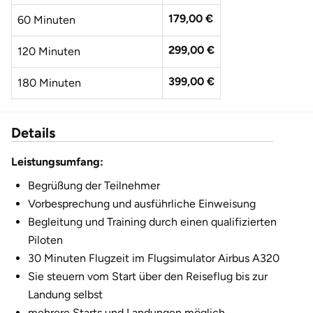
Fürstenfeldbruck
179,00 €
60 Minuten
Fürth
299,00 €
120 Minuten
399,00 €
Geiselwind
180 Minuten
Gelnhausen
Details
Gera
Leistungsumfang:
Begrüßung der Teilnehmer
Gersfeld
Vorbesprechung und ausführliche Einweisung
Begleitung und Training durch einen qualifizierten
Gotha
Piloten
30 Minuten Flugzeit im Flugsimulator Airbus A320
Göppingen
Sie steuern vom Start über den Reiseflug bis zur
Görlitz
Landung selbst
mehrere Starts und Landungen möglich