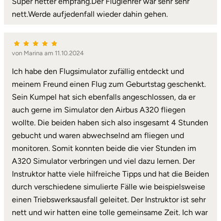
Super netter empfang.Der Fluglehrer war sehr sehr
nett.Werde aufjedenfall wieder dahin gehen.
Landkreis Rostock
Landshut
von Marina am 11.10.2024
Langenselbold
Ich habe den Flugsimulator zufällig entdeckt und
meinem Freund einen Flug zum Geburtstag geschenkt.
Leipzig
Sein Kumpel hat sich ebenfalls angeschlossen, da er
auch gerne im Simulator den Airbus A320 fliegen
Leutkirch
wollte. Die beiden haben sich also insgesamt 4 Stunden
gebucht und waren abwechselnd am fliegen und
Ludwigslust-Parchim
monitoren. Somit konnten beide die vier Stunden im
A320 Simulator verbringen und viel dazu lernen. Der
Löbau
Instruktor hatte viele hilfreiche Tipps und hat die Beiden
durch verschiedene simulierte Fälle wie beispielsweise
Lübeck
einen Triebswerksausfall geleitet. Der Instruktor ist sehr
nett und wir hatten eine tolle gemeinsame Zeit. Ich war
Lüchow-Dannenberg