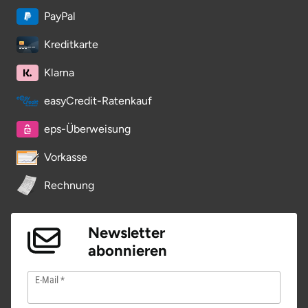
PayPal
Stade
Kreditkarte
Steinburg
Klarna
Stendal
easyCredit-Ratenkauf
eps-Überweisung
Stettiner Haff
Vorkasse
Stormarn
Rechnung
Straubing
Newsletter
Stuttgart
abonnieren
Sulz am Neckar
E-Mail
Tannheimer Tal