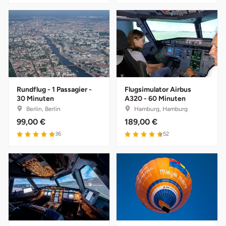
Saarbrücken
Salzgitter
Schongau
Rundflug - 1 Passagier -
Flugsimulator Airbus
Schwabach
30 Minuten
A320 - 60 Minuten
Berlin, Berlin
Hamburg, Hamburg
Schweinfurt
99,00 €
189,00 €
36
52
Schwerin
Segeberg
Seligenstadt
Speyer