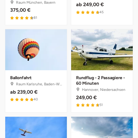
Raum München, Bayern
ab
249,00 €
375,00 €
45
Vorpommern-Greifswald
81
Vorpommern-Rügen
Weimar
Wertach
Wesel
Ballonfahrt
Rundflug - 2 Passagiere -
60 Minuten
Raum Karlsruhe, Baden-Württemberg
Hannover, Niedersachsen
ab
239,00 €
Witten
249,00 €
40
51
Würzburg
Zweibrücken