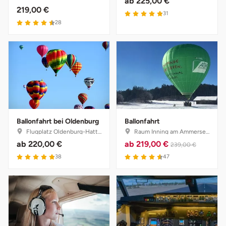
ab
225,00 €
Ostholstein
219,00 €
31
28
Ostprignitz-Ruppin
Oy-Mittelberg
Passau
Pforzheim
Ballonfahrt bei Oldenburg
Ballonfahrt
Flugplatz Oldenburg-Hatten, Niedersachsen
Raum Inning am Ammersee, Bayern
Pinneberg
ab
220,00 €
ab
219,00 €
239,00 €
38
47
Pirna
Plön
Potsdam