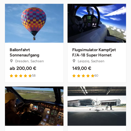
Fürstenfeldbruck
Fürth
Geiselwind
Gelnhausen
Ballonfahrt
Flugsimulator Kampfjet
Sonnenaufgang
F/A-18 Super Hornet
Dresden, Sachsen
Leipzig, Sachsen
Gera
ab
200,00 €
149,00 €
58
60
Gersfeld
Gotha
Göppingen
Görlitz