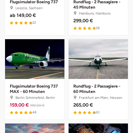
Flugsimulator Boeing 737
Rundflug - 2 Passagiere -
Halle
45 Minuten
Leipzig, Sachsen
Hamburg, Hamburg
ab
149,00 €
299,00 €
Hamburg
22
28
Hanau
Hannover
Haßfurt
Heidelberg
Flugsimulator Boeing 737
Rundflug - 2 Passagiere -
MAX - 60 Minuten
60 Minuten
Heidenheim
Berlin Schönefeld, Berlin
Frankfurt am Main, Hessen
159,00 €
265,00 €
199,00 €
Heilbronn
48
63
Heldburg