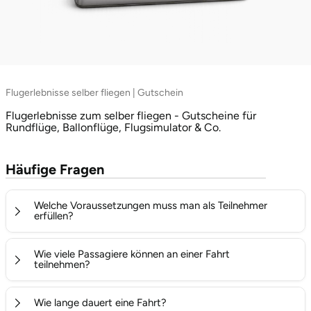
Flugerlebnisse selber fliegen | Gutschein
Flugerlebnisse zum selber fliegen - Gutscheine für
Rundflüge, Ballonflüge, Flugsimulator & Co.
Häufige Fragen
Welche Voraussetzungen muss man als Teilnehmer
erfüllen?
mindestens 18 Jahre alt (Minderjährige nur in Begleitung eines
Wie viele Passagiere können an einer Fahrt
teilnehmen?
Erwachsenen)
keine Schwangerschaft
Wie viele Mitfahrer an einer ballonfahrt teilnehmen
Wie lange dauert eine Fahrt?