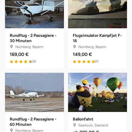
Neumünster
Nidda
Nordwestmecklenburg
Rundflug - 2 Passagiere -
Flugsimulator Kampfjet F-
30 Minuten
16
Nürnberg, Bayern
Nürnberg, Bayern
Nürnberg
169,00 €
149,00 €
28
67
Oberhavel
Odenwald
Oder-Spree
Oldenburg
Rundflug - 2 Passagiere -
Ballonfahrt
Osnabrück
60 Minuten
Saarlouis, Saarland
Nürnberg, Bayern