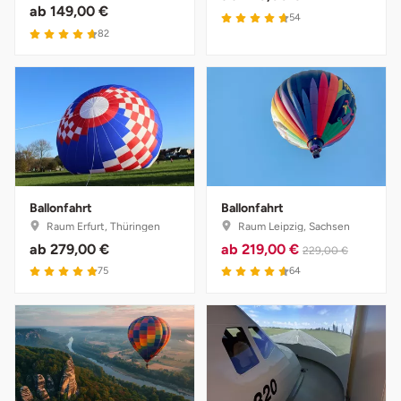
Darmstadt
Weimar
ab
149,00 €
54
82
Deggendorf
sächsische Schweiz
Dessau
Dietzenbach
Dingolfing
Ballonfahrt
Ballonfahrt
Raum Erfurt, Thüringen
Raum Leipzig, Sachsen
Dorsten
ab
279,00 €
ab
219,00 €
229,00 €
75
64
Dortmund
Dresden
Duisburg