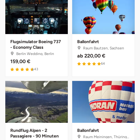
Tegernsee
Teltow-Fläming
Flugsimulator Boeing 737
Ballonfahrt
Trier
- Economy Class
Raum Bautzen, Sachsen
Berlin Wedding, Berlin
ab
220,00 €
Uckermark
159,00 €
64
43
Uelzen
Ulm
Usedom
Viersen
Rundflug Alpen - 2
Ballonfahrt
Passagiere - 90 Minuten
Raum Meiningen, Thüringen
Villingen Schwenningen