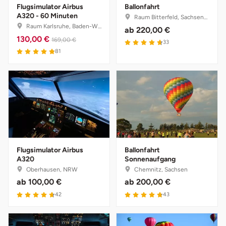
Flugsimulator Airbus
Ballonfahrt
A320 - 60 Minuten
Raum Bitterfeld, Sachsen-Anhalt
Stade
Raum Karlsruhe, Baden-Württemberg
ab
220,00 €
130,00 €
169,00 €
33
Steinburg
81
Stendal
Stettiner Haff
Stormarn
Straubing
Flugsimulator Airbus
Ballonfahrt
A320
Sonnenaufgang
Oberhausen, NRW
Chemnitz, Sachsen
Stuttgart
ab
100,00 €
ab
200,00 €
42
43
Sulz am Neckar
Tannheimer Tal