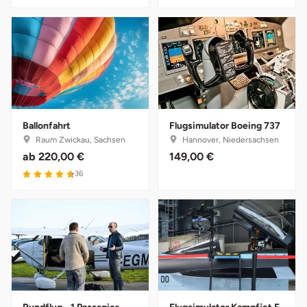
Lüneburg
Magdeburg
Main-Kinzig-Kreis
Ballonfahrt
Flugsimulator Boeing 737
Mainz
Raum Zwickau, Sachsen
Hannover, Niedersachsen
ab
220,00 €
149,00 €
Mannheim
36
Mecklenburgische Seenplatte
Meiningen
Merzig