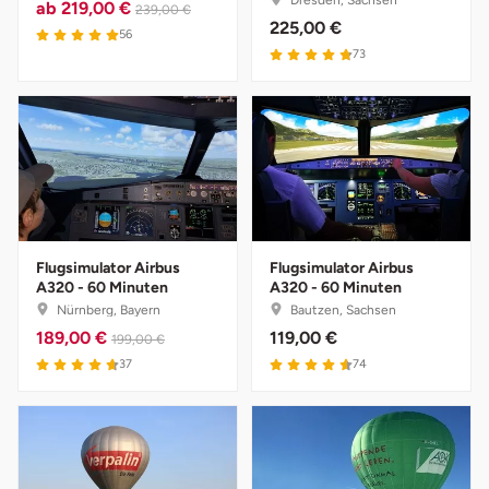
ab
219,00 €
239,00 €
225,00 €
56
Karlsruhe
73
Kassel
Kempten
Kerken
Kiel
Flugsimulator Airbus
Flugsimulator Airbus
A320 - 60 Minuten
A320 - 60 Minuten
Nürnberg, Bayern
Bautzen, Sachsen
Koblenz
189,00 €
119,00 €
199,00 €
37
74
Kronach
Kulmbach
Köln