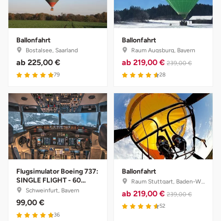
Landkreis Rostock
Ballonfahrt
Ballonfahrt
Landshut
Bostalsee, Saarland
Raum Augsburg, Bayern
ab
225,00 €
ab
219,00 €
239,00 €
Langenselbold
79
28
Leipzig
Leutkirch
Ludwigslust-Parchim
Löbau
Flugsimulator Boeing 737:
Ballonfahrt
SINGLE FLIGHT - 60
Raum Stuttgart, Baden-Württemberg
Minuten
Schweinfurt, Bayern
ab
219,00 €
Lübeck
239,00 €
99,00 €
52
36
Lüchow-Dannenberg