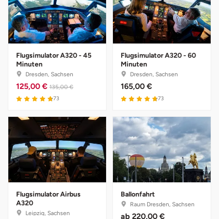
Bruchköbel
Münster
Sangerhausen
Bruchsal
Nürnberg
Sonneberg
Flugsimulator A320 - 45
Flugsimulator A320 - 60
Minuten
Minuten
Burghausen
Oberlausitz
Suhl
Dresden, Sachsen
Dresden, Sachsen
125,00 €
165,00 €
135,00 €
Calw
Pirna
Unterwellenborn
73
73
Chemnitz
Riesa
Weimar
Cloppenburg
Ruhrgebiet
Weißenfels
Coburg
Strausberg (Berlin/Brandenburg)
Witterda
Flugsimulator Airbus
Ballonfahrt
Cottbus
Sömmerda
A320
Raum Dresden, Sachsen
Leipzig, Sachsen
ab
220,00 €