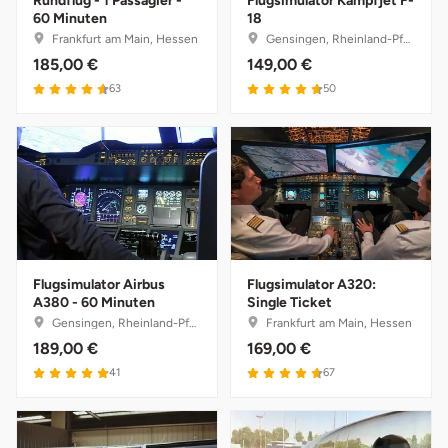
Rundflug - 1 Passagier -
Flugsimulator Kampfjet F-
Mettingen
60 Minuten
18
Frankfurt am Main, Hessen
Gensingen, Rheinland-Pfalz
Moers
185,00 €
149,00 €
63
50
Märkisch-Oderland
Mönchengladbach
München
Münster
Flugsimulator Airbus
Flugsimulator A320:
A380 - 60 Minuten
Single Ticket
Nagold
Gensingen, Rheinland-Pfalz
Frankfurt am Main, Hessen
189,00 €
169,00 €
Neckarsulm
41
67
Nesselwang