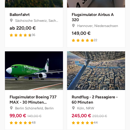
Düsseldorf
Ballonfahrt
Flugsimulator Airbus A
Erfurt
320
Sächsische Schweiz, Sachsen
Hannover, Niedersachsen
ab
220,00 €
Erlangen
149,00 €
36
22
Essen
Flensburg
Frankfurt am Main
Freiberg
Flugsimulator Boeing 737
Rundflug - 2 Passagiere -
MAX - 30 Minuten
60 Minuten
Freiburg
Schnupperkurs
Berlin Schönefeld, Berlin
Köln, NRW
99,00 €
245,00 €
149,00 €
259,00 €
Fulda
48
44