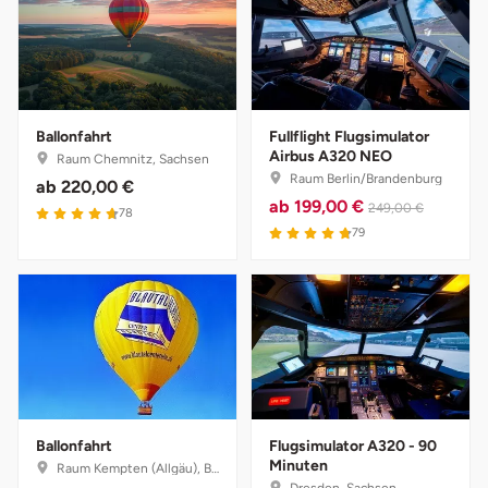
Herzogenaurach
Herzogtum Lauenburg
Ballonfahrt
Fullflight Flugsimulator
Homburg
Airbus A320 NEO
Raum Chemnitz, Sachsen
Raum Berlin/Brandenburg
ab
220,00 €
Horb am Neckar
ab
199,00 €
249,00 €
78
79
Ibbenbüren
Ingolstadt
Jena
Jerichower Land
Ballonfahrt
Flugsimulator A320 - 90
Minuten
Raum Kempten (Allgäu), Bayern
Kamp-Lintfort
Dresden, Sachsen