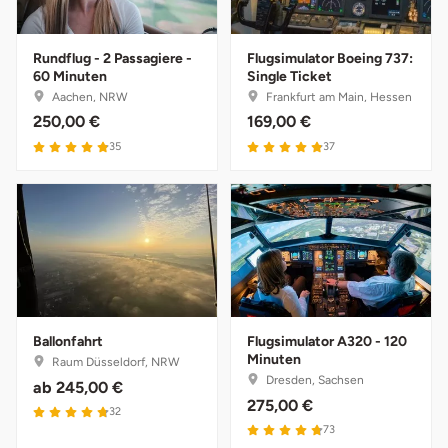
Potsdam-Mittelmark
Rundflug - 2 Passagiere -
Flugsimulator Boeing 737:
Prignitz
60 Minuten
Single Ticket
Aachen, NRW
Frankfurt am Main, Hessen
250,00 €
169,00 €
Regensburg
35
37
Rendsburg Eckernförde
Rheine
Rodgau
Rostock
Ballonfahrt
Flugsimulator A320 - 120
Minuten
Raum Düsseldorf, NRW
Rottweil
Dresden, Sachsen
ab
245,00 €
275,00 €
32
Rügen
73