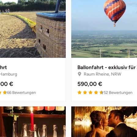
hrt
Ballonfahrt - exklusiv für
Hamburg
Raum Rheine, NRW
,00 €
590,00 €
4.7 von 5
4.6 von 5
66
Bewertungen
52
Bewertungen