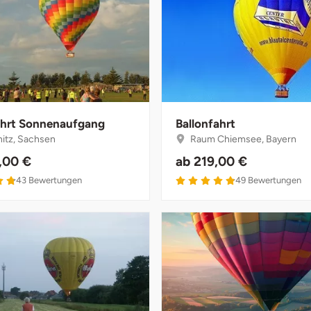
ahrt Sonnenaufgang
Ballonfahrt
tz, Sachsen
Raum Chiemsee, Bayern
,00 €
ab
219,00 €
4.8 von 5
4.9 von 5
43
Bewertungen
49
Bewertungen