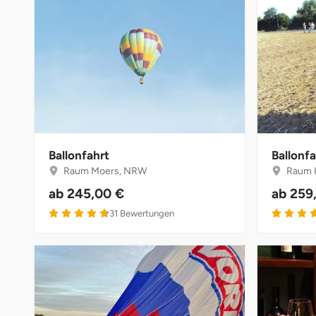
Halle
Hamburg
Hanau
Hannover
Ballonfahrt
Ballonfa
Haßfurt
Raum Moers, NRW
Raum 
ab
245,00 €
ab
259
Heidelberg
4.7 von 5
31
Bewertungen
Heidenheim
Heilbronn
Heldburg