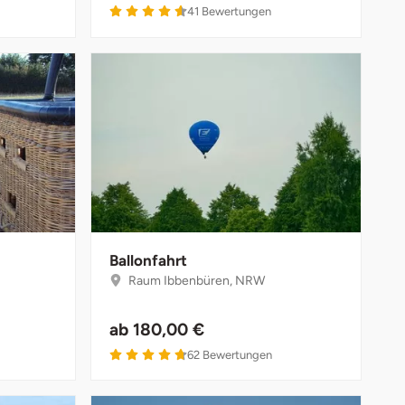
4.6 von 5
41
Bewertungen
Ballonfahrt
Raum Ibbenbüren, NRW
ab
180,00 €
4.7 von 5
62
Bewertungen