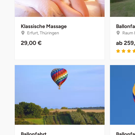
Darmstadt
Weimar
Deggendorf
sächsische Schweiz
Klassische Massage
Ballonfa
Dessau
Erfurt, Thüringen
Raum B
29,00 €
ab
259
Dietzenbach
Dingolfing
Dorsten
Dortmund
Dresden
Duisburg
Ballonfahrt
Ballonf