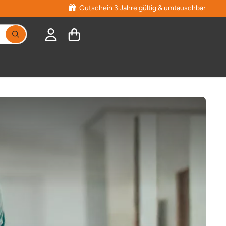
Gutschein 3 Jahre gültig & umtauschbar
Suchbegriff eingeben, Vorschläge erscheinen während