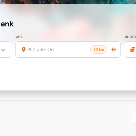
henk
WO
BUDG
50 km