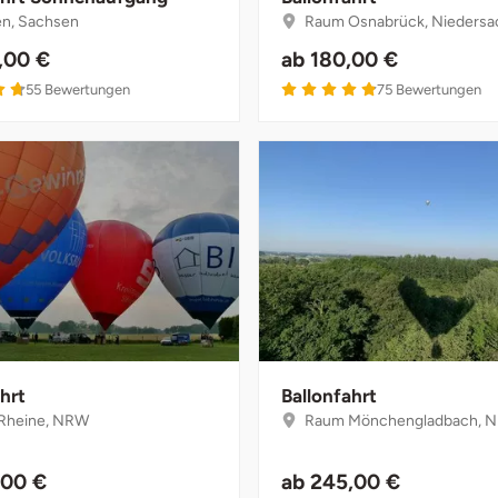
n, Sachsen
Raum Osnabrück, Niedersa
,00 €
ab
180,00 €
4.7 von 5
4.9 von 5
55
Bewertungen
75
Bewertungen
hrt
Ballonfahrt
Rheine, NRW
Raum Mönchengladbach, 
,00 €
ab
245,00 €