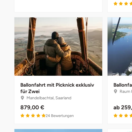
Fürstenfeldbruck
Fürth
Geiselwind
Gelnhausen
Gera
Gersfeld
Ballonfahrt mit Picknick exklusiv
Ballonfa
für Zwei
Raum Ro
Gotha
Mandelbachtal, Saarland
879,00 €
ab
259
Göppingen
4.9 von 5
24
Bewertungen
Görlitz