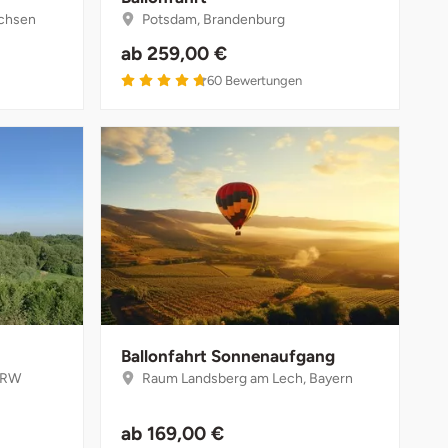
chsen
Potsdam, Brandenburg
ab
259,00 €
4.7 von 5
60
Bewertungen
Ballonfahrt Sonnenaufgang
NRW
Raum Landsberg am Lech, Bayern
ab
169,00 €