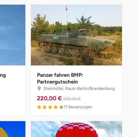
ang
Panzer fahren BMP:
Partnergutschein
Steinhöfel, Raum Berlin/Brandenburg
220,00 €
235,00 €
4.5 von 5
77
Bewertungen