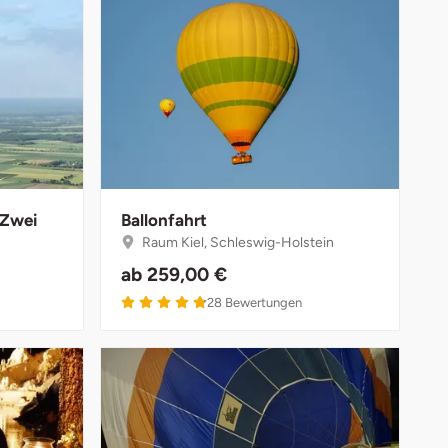
 Zwei
Ballonfahrt
Raum Kiel, Schleswig-Holstein
ab
259,00 €
4.8 von 5
28
Bewertungen