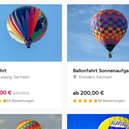
hrt
Ballonfahrt Sonnenaufg
eipzig, Sachsen
Dresden, Sachsen
,00 €
ab
200,00 €
229,00 €
4.6 von 5
4.7 von 5
64
Bewertungen
58
Bewertungen