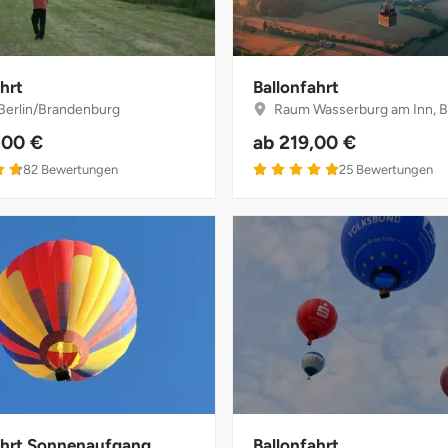
hrt
Ballonfahrt
erlin/Brandenburg
Raum Wasserburg am Inn, B
,00 €
ab
219,00 €
4.7 von 5
5 von 5
82
Bewertungen
25
Bewertungen
ahrt Sonnenaufgang
Ballonfahrt