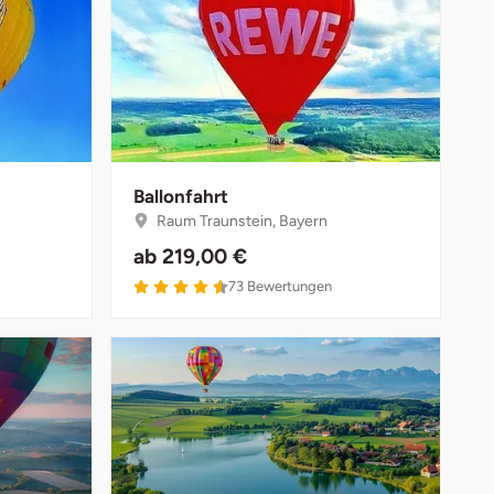
Ballonfahrt
Raum Traunstein, Bayern
ab
219,00 €
4.6 von 5
73
Bewertungen