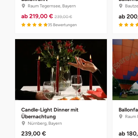
Düsseldorf
Raum Tegernsee, Bayern
Bautze
ab
219,00 €
ab
200
239,00 €
Erfurt
4.8 von 5
35
Bewertungen
Erlangen
Essen
Flensburg
Frankfurt am Main
Freiberg
Candle-Light Dinner mit
Ballonfa
Freiburg
Übernachtung
Raum 
Nürnberg, Bayern
Fulda
239,00 €
ab
180