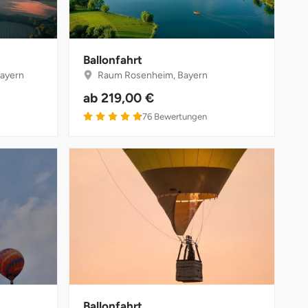
Ballonfahrt
ayern
Raum Rosenheim, Bayern
ab
219,00 €
4.9 von 5
76
Bewertungen
Ballonfahrt