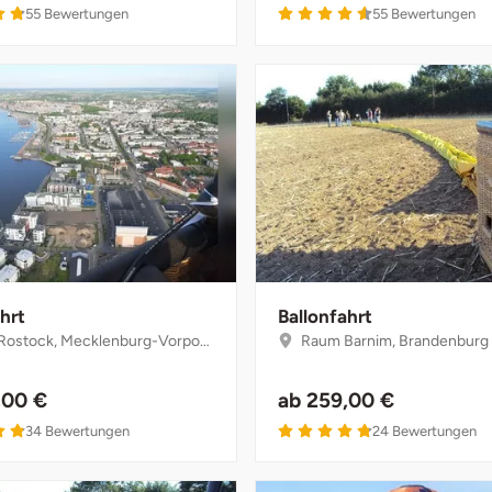
4.8 von 5
4.6 von 5
55
Bewertungen
55
Bewertungen
hrt
Ballonfahrt
stock, Mecklenburg-Vorpommern
Raum Barnim, Brandenburg
,00 €
ab
259,00 €
4.9 von 5
4.8 von 5
34
Bewertungen
24
Bewertungen