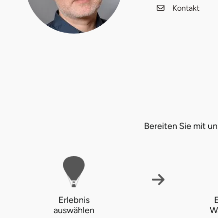
Kontakt
Fürstenfeldbruck
Fürth
Geiselwind
Gelnhausen
Gera
Bereiten Sie mit 
Gersfeld
Gotha
Göppingen
Erlebnis
E
Görlitz
auswählen
W