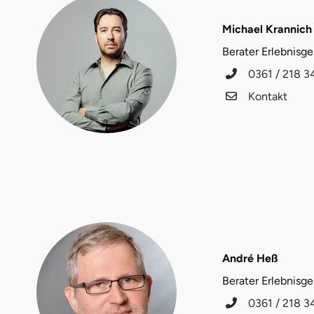
Düsseldorf
Michael Krannich
Erfurt
Berater Erlebnisg
0361 / 218 3
Erlangen
Kontakt
Essen
Flensburg
Frankfurt am Main
Freiberg
Freiburg
André Heß
Berater Erlebnisg
Fulda
0361 / 218 3