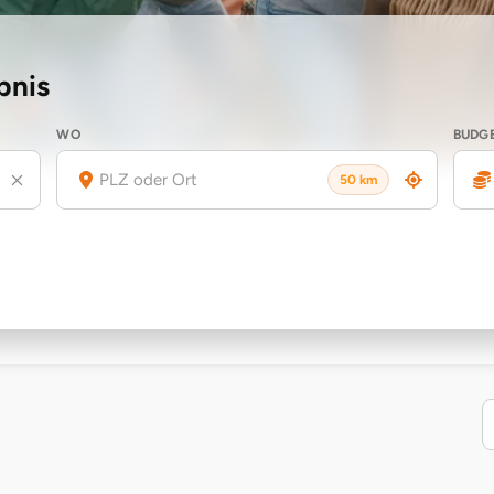
bnis
WO
BUDG
50 km