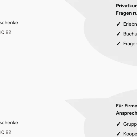
Privatkun
Fragen r
eschenke
Erlebn
40 82
Buchu
Frage
Für Firm
Ansprech
eschenke
Grupp
40 82
Koope