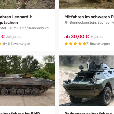
fahren Leopard 1:
Mitfahren im schweren P
gutschein
Benneckenstein, Sachsen-
öfel, Raum Berlin/Brandenburg
0 €
ab
30,00 €
249,00 €
35,00 €
46
Bewertungen
71
Bewertungen
selber fahren im BMP
Radpanzer selber fahren