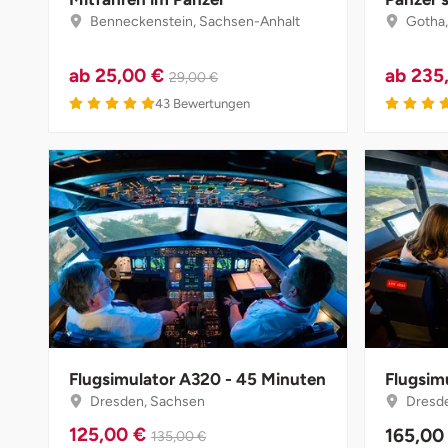
Düsseldorf
Benneckenstein, Sachsen-Anhalt
Gotha,
Erfurt
ab
25,00 €
ab
235
29,00 €
43
Bewertungen
Erlangen
Essen
Flensburg
Frankfurt am Main
Freiberg
Freiburg
Flugsimulator A320 - 45 Minuten
Flugsim
Dresden, Sachsen
Dresde
Fulda
125,00 €
165,00
135,00 €