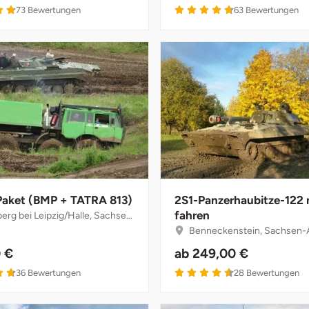
73
Bewertungen
63
Bewertungen
aket (BMP + TATRA 813)
2S1-Panzerhaubitze-122
fahren
g bei Leipzig/Halle, Sachsen-Anhalt
Benneckenstein, Sachsen-
 €
ab
249,00 €
36
Bewertungen
28
Bewertungen