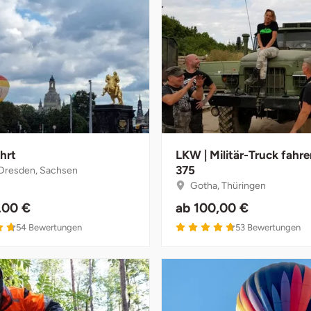
hrt
LKW | Militär-Truck fahr
375
Dresden, Sachsen
Gotha, Thüringen
,00 €
ab
100,00 €
54
Bewertungen
53
Bewertungen