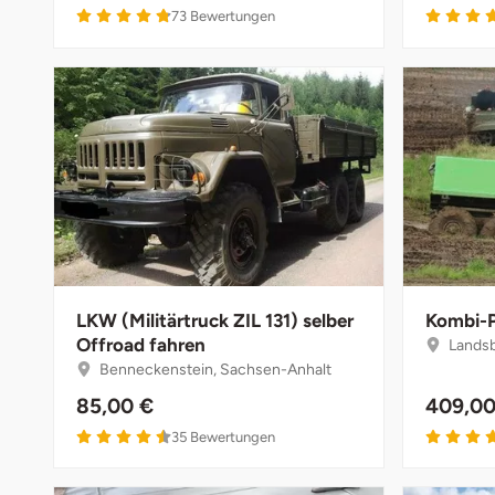
73
Bewertungen
Fürstenfeldbruck
Fürth
Geiselwind
Gelnhausen
Gera
Gersfeld
LKW (Militärtruck ZIL 131) selber
Kombi-P
Offroad fahren
Landsber
Gotha
Benneckenstein, Sachsen-Anhalt
85,00 €
409,00
Göppingen
35
Bewertungen
Görlitz