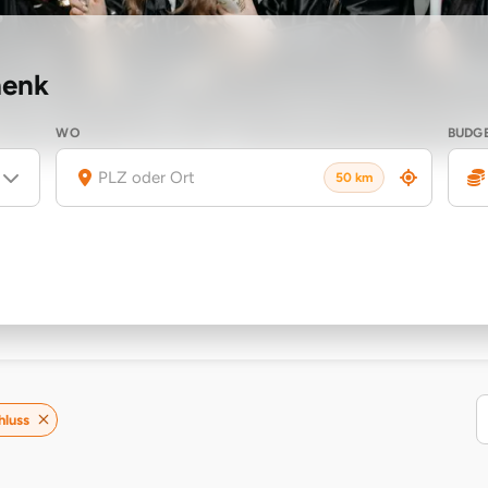
henk
WO
BUDG
50 km
hluss