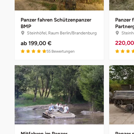
Darmstadt
Weimar
Deggendorf
sächsische Schweiz
Panzer fahren Schützenpanzer
Panzer 
BMP
Partner
Dessau
Steinhöfel, Raum Berlin/Brandenburg
Steinh
220,0
ab
199,00 €
Dietzenbach
55
Bewertungen
Dingolfing
Dorsten
Dortmund
Dresden
Duisburg
Mitfahren im Panzer
Panzer 