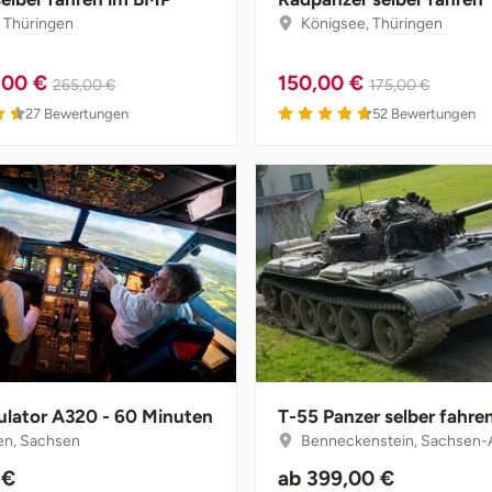
 Thüringen
Königsee, Thüringen
,00 €
150,00 €
265,00 €
175,00 €
27
Bewertungen
52
Bewertungen
ulator A320 - 60 Minuten
T-55 Panzer selber fahre
n, Sachsen
Benneckenstein, Sachsen-
 €
ab
399,00 €