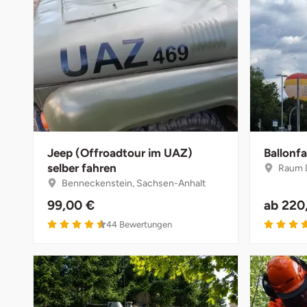
Halle
Hamburg
Hanau
Hannover
Jeep (Offroadtour im UAZ)
Ballonfa
Haßfurt
selber fahren
Raum 
Benneckenstein, Sachsen-Anhalt
Heidelberg
99,00 €
ab
220
Heidenheim
44
Bewertungen
Heilbronn
Heldburg