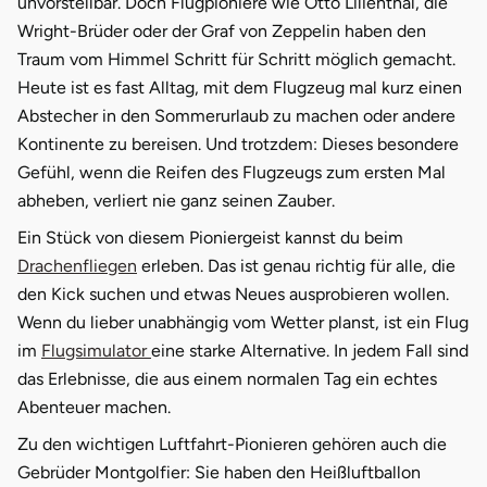
unvorstellbar. Doch Flugpioniere wie Otto Lilienthal, die
Wright-Brüder oder der Graf von Zeppelin haben den
Tegernsee
Traum vom Himmel Schritt für Schritt möglich gemacht.
Heute ist es fast Alltag, mit dem Flugzeug mal kurz einen
Teltow-Fläming
Abstecher in den Sommerurlaub zu machen oder andere
Kontinente zu bereisen. Und trotzdem: Dieses besondere
Trier
Gefühl, wenn die Reifen des Flugzeugs zum ersten Mal
abheben, verliert nie ganz seinen Zauber.
Uckermark
Ein Stück von diesem Pioniergeist kannst du beim
Drachenfliegen
erleben. Das ist genau richtig für alle, die
Uelzen
den Kick suchen und etwas Neues ausprobieren wollen.
Wenn du lieber unabhängig vom Wetter planst, ist ein Flug
Ulm
im
Flugsimulator
eine starke Alternative. In jedem Fall sind
Usedom
das Erlebnisse, die aus einem normalen Tag ein echtes
Abenteuer machen.
Viersen
Zu den wichtigen Luftfahrt-Pionieren gehören auch die
Gebrüder Montgolfier: Sie haben den Heißluftballon
Villingen Schwenningen