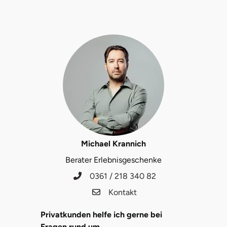
Landkreis Rostock
Landshut
Langenselbold
Leipzig
Leutkirch
Michael Krannich
Ludwigslust-Parchim
Berater Erlebnisgeschenke
Löbau
0361 / 218 340 82
Kontakt
Lübeck
Privatkunden helfe ich gerne bei
Lüchow-Dannenberg
Fragen rund um