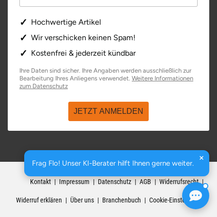
Hochwertige Artikel
Wir verschicken keinen Spam!
Kostenfrei & jederzeit kündbar
Ihre Daten sind sicher. Ihre Angaben werden ausschließlich zur
Bearbeitung Ihres Anliegens verwendet.
Weitere Informationen
zum Datenschutz
JETZT ANMELDEN
Frag Flo! Unser KI-Berater hilft Ihnen gerne weiter.
basenio.de
|
Johannesstraße 176
,
99084
Erfurt
Kontakt
Impressum
Datenschutz
AGB
Widerrufsrecht
Widerruf erklären
Über uns
Branchenbuch
Cookie-Einstellungen