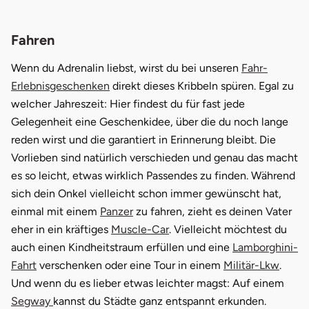
Saarbrücken
Fahren
Salzgitter
Wenn du Adrenalin liebst, wirst du bei unseren
Fahr-
Erlebnisgeschenken
direkt dieses Kribbeln spüren. Egal zu
Schongau
welcher Jahreszeit: Hier findest du für fast jede
Gelegenheit eine Geschenkidee, über die du noch lange
Schwabach
reden wirst und die garantiert in Erinnerung bleibt. Die
Vorlieben sind natürlich verschieden und genau das macht
Schweinfurt
es so leicht, etwas wirklich Passendes zu finden. Während
sich dein Onkel vielleicht schon immer gewünscht hat,
Schwerin
einmal mit einem
Panzer
zu fahren, zieht es deinen Vater
eher in ein kräftiges
Muscle-Car
. Vielleicht möchtest du
Segeberg
auch einen Kindheitstraum erfüllen und eine
Lamborghini-
Fahrt
verschenken oder eine Tour in einem
Militär-Lkw
.
Seligenstadt
Und wenn du es lieber etwas leichter magst: Auf einem
Speyer
Segway
kannst du Städte ganz entspannt erkunden.