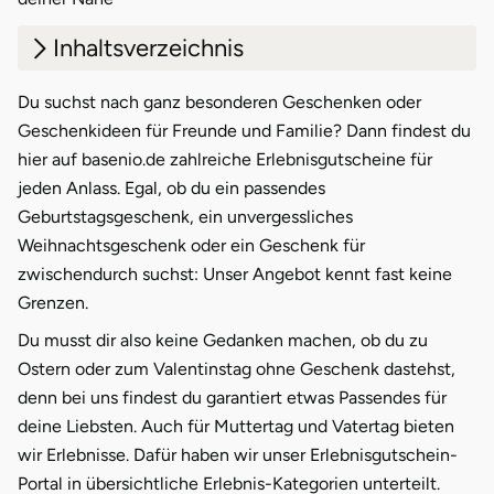
Potsdam-Mittelmark
Inhaltsverzeichnis
Prignitz
1.
Fahren
Du suchst nach ganz besonderen Geschenken oder
Geschenkideen für Freunde und Familie? Dann findest du
Regensburg
2.
Fliegen
hier auf basenio.de zahlreiche Erlebnisgutscheine für
jeden Anlass. Egal, ob du ein passendes
3.
Abenteuer & Sport
Rendsburg Eckernförde
Geburtstagsgeschenk, ein unvergessliches
4.
Wellness & Beauty
Weihnachtsgeschenk oder ein Geschenk für
Rheine
zwischendurch suchst: Unser Angebot kennt fast keine
5.
Gourmet
Grenzen.
Rodgau
6.
Lifestyle
Du musst dir also keine Gedanken machen, ob du zu
Rostock
Ostern oder zum Valentinstag ohne Geschenk dastehst,
denn bei uns findest du garantiert etwas Passendes für
Rottweil
deine Liebsten. Auch für Muttertag und Vatertag bieten
wir Erlebnisse. Dafür haben wir unser Erlebnisgutschein-
Rügen
Portal in übersichtliche Erlebnis-Kategorien unterteilt.