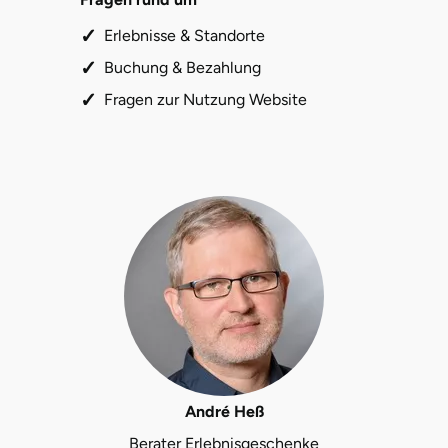
Erlebnisse & Standorte
Lüneburg
Buchung & Bezahlung
Fragen zur Nutzung Website
Magdeburg
Main-Kinzig-Kreis
Mainz
Mannheim
Mecklenburgische Seenplatte
Meiningen
Merzig
André Heß
Berater Erlebnisgeschenke