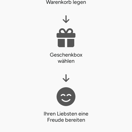
Warenkorb legen
Halle
Hamburg
Hanau
Hannover
Geschenkbox
wählen
Haßfurt
Heidelberg
Heidenheim
Heilbronn
Ihren Liebsten eine
Freude bereiten
Heldburg