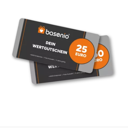
Düsseldorf
Erfurt
Erlangen
Essen
Flensburg
Frankfurt am Main
Freiberg
Freiburg
Fulda