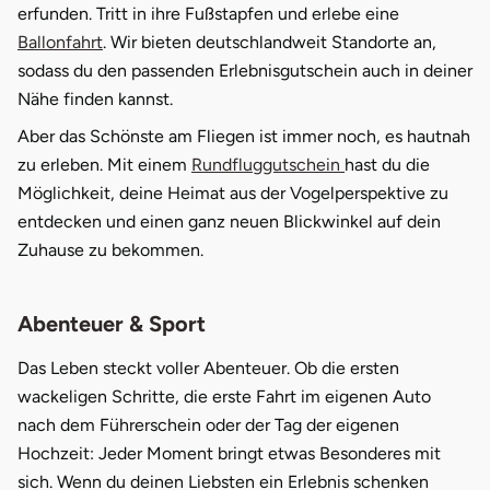
erfunden. Tritt in ihre Fußstapfen und erlebe eine
Ballonfahrt
. Wir bieten deutschlandweit Standorte an,
Vorpommern-Greifswald
sodass du den passenden Erlebnisgutschein auch in deiner
Nähe finden kannst.
Vorpommern-Rügen
Aber das Schönste am Fliegen ist immer noch, es hautnah
zu erleben. Mit einem
Rundfluggutschein
hast du die
Weimar
Möglichkeit, deine Heimat aus der Vogelperspektive zu
Wertach
entdecken und einen ganz neuen Blickwinkel auf dein
Zuhause zu bekommen.
Wesel
Abenteuer & Sport
Witten
Das Leben steckt voller Abenteuer. Ob die ersten
Würzburg
wackeligen Schritte, die erste Fahrt im eigenen Auto
nach dem Führerschein oder der Tag der eigenen
Zweibrücken
Hochzeit: Jeder Moment bringt etwas Besonderes mit
sich. Wenn du deinen Liebsten ein Erlebnis schenken