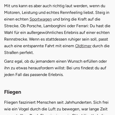
Mit uns kann es aber auch richtig laut werden, wenn du
Stade
Motoren, Leistung und echtes Rennfeeling liebst. Steig in
einen echten
Sportwagen
und bring die Kraft auf die
Steinburg
Strecke. Ob Porsche, Lamborghini oder Ferrari: Du hast die
Wahl für ein außergewöhnliches Erlebnis auf einer echten
Stendal
Rennstrecke. Wenn es stattdessen ruhiger sein soll, passt
auch eine entspannte Fahrt mit einem
Oldtimer
durch die
Stettiner Haff
Straßen perfekt.
Ganz egal, ob du jemandem einen Wunsch erfüllen oder
Stormarn
ihn zu etwas herausfordern willst: Bei uns findest du auf
Straubing
jeden Fall das passende Erlebnis.
Stuttgart
Fliegen
Sulz am Neckar
Fliegen fasziniert Menschen seit Jahrhunderten. Sich frei
wie ein Vogel durch die Luft zu bewegen, war lange Zeit
Tannheimer Tal