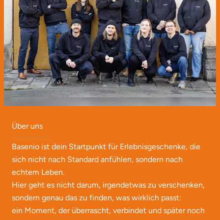
Neumünster
Nidda
Nordwestmecklenburg
Nürnberg
Oberhavel
Über uns
Odenwald
Basenio ist dein Startpunkt für Erlebnisgeschenke, die
Oder-Spree
sich nicht nach Standard anfühlen, sondern nach
echtem Leben.
Oldenburg
Hier geht es nicht darum, irgendetwas zu verschenken,
sondern genau das zu finden, was wirklich passt:
Osnabrück
ein Moment, der überrascht, verbindet und später noch