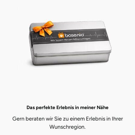
Herzogenaurach
Herzogtum Lauenburg
Homburg
Horb am Neckar
Ibbenbüren
Ingolstadt
Jena
Das perfekte Erlebnis in meiner Nähe
Jerichower Land
Gern beraten wir Sie zu einem Erlebnis in Ihrer
Wunschregion.
Kamp-Lintfort