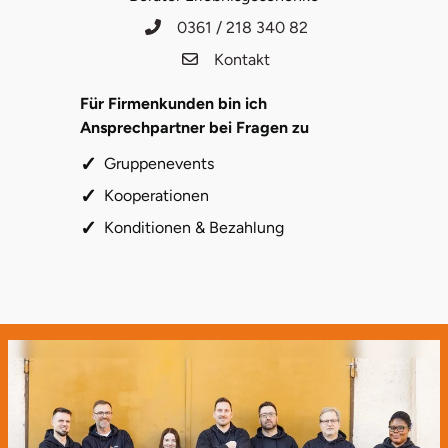
Mettingen
0361 / 218 340 82
Moers
Kontakt
Für Firmenkunden bin ich
Märkisch-Oderland
Ansprechpartner bei Fragen zu
Mönchengladbach
Gruppenevents
Kooperationen
München
Konditionen & Bezahlung
Münster
Nagold
Neckarsulm
Nesselwang