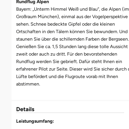
Rundflug Alpen
Bayern: „Unterm Himmel Weiß und Blau“, die Alpen (im
Bruchköbel
Münster
Sangerhausen
Großraum München), einmal aus der Vogelperspektive
sehen. Schnee bedeckte Gipfel oder die kleinen
Bruchsal
Nürnberg
Sonneberg
Ortschaften in den Tälern können Sie bewundern. Und
staunen Sie über die schillernden Farben der Bergseen.
Burghausen
Oberlausitz
Suhl
Genießen Sie ca. 1,5 Stunden lang diese tolle Aussicht
zweit oder auch zu dritt. Für den bevorstehenden
Calw
Pirna
Unterwellenborn
Rundflug werden Sie gebrieft. Dafür steht Ihnen ein
erfahrener Pilot zur Seite. Dieser wird Sie sicher durch 
Chemnitz
Riesa
Weimar
Lüfte befördert und die Flugroute vorab mit Ihnen
abstimmen.
Cloppenburg
Ruhrgebiet
Weißenfels
Coburg
Strausberg (Berlin/Brandenburg)
Witterda
Details
Cottbus
Sömmerda
Leistungsumfang: