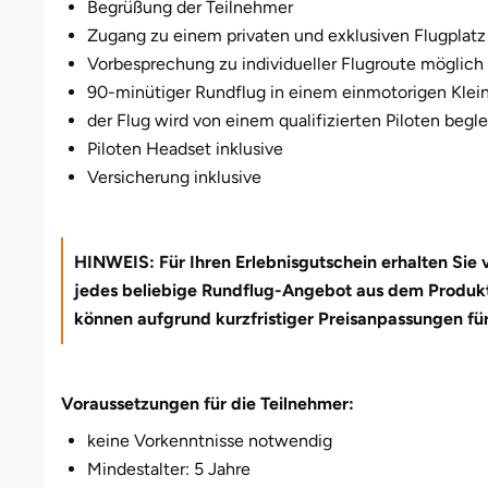
Darmstadt
Weimar
Begrüßung der Teilnehmer
Zugang zu einem privaten und exklusiven Flugpla
Deggendorf
sächsische Schweiz
Vorbesprechung zu individueller Flugroute möglich
90-minütiger Rundflug in einem einmotorigen Klei
Dessau
der Flug wird von einem qualifizierten Piloten begle
Piloten Headset inklusive
Dietzenbach
Versicherung inklusive
Dingolfing
HINWEIS: Für Ihren Erlebnisgutschein erhalten Sie
Dorsten
jedes beliebige Rundflug-Angebot aus dem Produktpr
können aufgrund kurzfristiger Preisanpassungen für 
Dortmund
Dresden
Voraussetzungen für die Teilnehmer:
keine Vorkenntnisse notwendig
Duisburg
Mindestalter: 5 Jahre