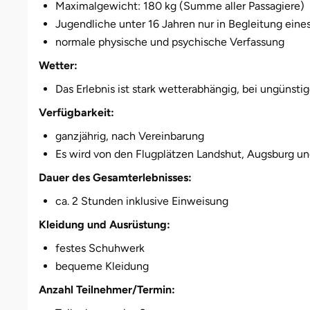
Maximalgewicht: 180 kg (Summe aller Passagiere)
Düsseldorf
Jugendliche unter 16 Jahren nur in Begleitung ein
normale physische und psychische Verfassung
Erfurt
Wetter:
Erlangen
Das Erlebnis ist stark wetterabhängig, bei ungünst
Essen
Verfügbarkeit:
ganzjährig, nach Vereinbarung
Flensburg
Es wird von den Flugplätzen Landshut, Augsburg u
Dauer des Gesamterlebnisses:
Frankfurt am Main
ca. 2 Stunden inklusive Einweisung
Freiberg
Kleidung und Ausrüstung:
festes Schuhwerk
Freiburg
bequeme Kleidung
Fulda
Anzahl Teilnehmer/Termin: