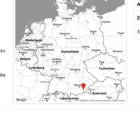
A
2
3
 zu
die