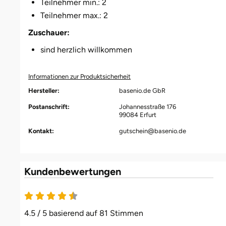
Teilnehmer min.: 2
Fürstenfeldbruck
Teilnehmer max.: 2
Zuschauer:
Fürth
sind herzlich willkommen
Geiselwind
Informationen zur Produktsicherheit
Gelnhausen
Hersteller:
basenio.de GbR
Postanschrift:
Johannesstraße 176
Gera
99084 Erfurt
Kontakt:
gutschein@basenio.de
Gersfeld
Gotha
Kundenbewertungen
Göppingen
4.5 von 5
Görlitz
4.5 / 5 basierend auf 81 Stimmen