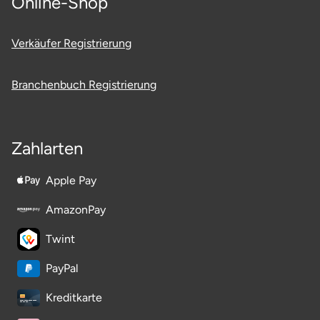
Online-Shop
Ostholstein
Verkäufer Registrierung
Ostprignitz-Ruppin
Branchenbuch Registrierung
Oy-Mittelberg
Passau
Zahlarten
Pforzheim
Apple Pay
Pinneberg
AmazonPay
Pirna
Twint
Plön
PayPal
Kreditkarte
Potsdam