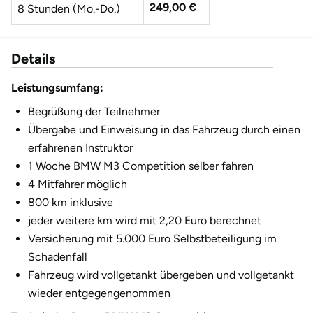
249,00 €
8 Stunden (Mo.-Do.)
Fürstenfeldbruck
Fürth
Details
Geiselwind
Leistungsumfang:
Begrüßung der Teilnehmer
Gelnhausen
Übergabe und Einweisung in das Fahrzeug durch einen
erfahrenen Instruktor
Gera
1 Woche BMW M3 Competition selber fahren
4 Mitfahrer möglich
Gersfeld
800 km inklusive
jeder weitere km wird mit 2,20 Euro berechnet
Gotha
Versicherung mit 5.000 Euro Selbstbeteiligung im
Schadenfall
Göppingen
Fahrzeug wird vollgetankt übergeben und vollgetankt
wieder entgegengenommen
Görlitz