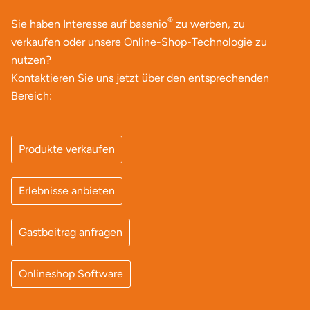
Mettingen
®
Sie haben Interesse auf basenio
zu werben, zu
Moers
verkaufen oder unsere Online-Shop-Technologie zu
nutzen?
Märkisch-Oderland
Kontaktieren Sie uns jetzt über den entsprechenden
Bereich:
Mönchengladbach
München
Produkte verkaufen
Münster
Erlebnisse anbieten
Nagold
Gastbeitrag anfragen
Neckarsulm
Onlineshop Software
Nesselwang