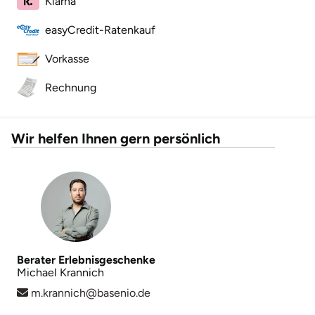
Klarna
easyCredit-Ratenkauf
Landkreis Rostock
Vorkasse
Landshut
Rechnung
Langenselbold
Wir helfen Ihnen gern persönlich
Leipzig
Leutkirch
Ludwigslust-Parchim
Löbau
Berater Erlebnisgeschenke
Michael Krannich
Lübeck
m.krannich@basenio.de
Lüchow-Dannenberg