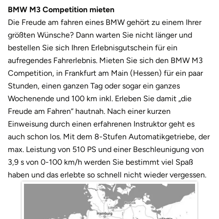
Darmstadt
Weimar
BMW M3 Competition mieten
Die Freude am fahren eines BMW gehört zu einem Ihrer
Deggendorf
sächsische Schweiz
größten Wünsche? Dann warten Sie nicht länger und
bestellen Sie sich Ihren Erlebnisgutschein für ein
Dessau
aufregendes Fahrerlebnis. Mieten Sie sich den BMW M3
Competition, in Frankfurt am Main (Hessen) für ein paar
Dietzenbach
Stunden, einen ganzen Tag oder sogar ein ganzes
Wochenende und 100 km inkl. Erleben Sie damit „die
Dingolfing
Freude am Fahren“ hautnah. Nach einer kurzen
Einweisung durch einen erfahrenen Instruktor geht es
Dorsten
auch schon los. Mit dem 8-Stufen Automatikgetriebe, der
max. Leistung von 510 PS und einer Beschleunigung von
Dortmund
3,9 s von 0-100 km/h werden Sie bestimmt viel Spaß
Dresden
haben und das erlebte so schnell nicht wieder vergessen.
Duisburg