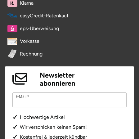
Klarna
Potsdam-Mittelmark
easyCredit-Ratenkauf
Prignitz
eps-Überweisung
Regensburg
Vorkasse
Rechnung
Rendsburg Eckernförde
Rheine
Newsletter
abonnieren
Rodgau
E-Mail
Rostock
Hochwertige Artikel
Rottweil
Wir verschicken keinen Spam!
Rügen
Kostenfrei & jederzeit kündbar