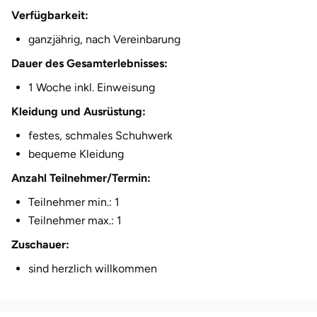
Verfügbarkeit:
Herzogenaurach
ganzjährig, nach Vereinbarung
Herzogtum Lauenburg
Dauer des Gesamterlebnisses:
1 Woche inkl. Einweisung
Homburg
Kleidung und Ausrüstung:
Horb am Neckar
festes, schmales Schuhwerk
bequeme Kleidung
Ibbenbüren
Anzahl Teilnehmer/Termin:
Ingolstadt
Teilnehmer min.: 1
Teilnehmer max.: 1
Jena
Zuschauer:
sind herzlich willkommen
Jerichower Land
Kamp-Lintfort