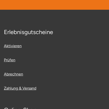
Neumünster
Nidda
Nordwestmecklenburg
Erlebnisgutscheine
Nürnberg
Aktivieren
Oberhavel
Prüfen
Odenwald
Abrechnen
Oder-Spree
Zahlung & Versand
Oldenburg
Osnabrück