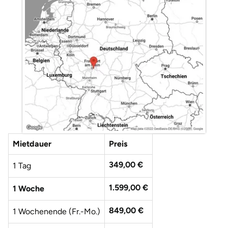
Düsseldorf
Erfurt
Erlangen
Essen
Flensburg
Frankfurt am Main
Mietdauer
Preis
Freiberg
349,00 €
1 Tag
Freiburg
1.599,00 €
1 Woche
849,00 €
Fulda
1 Wochenende (Fr.-Mo.)