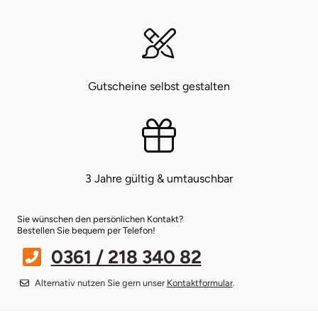
Bruchköbel
Münster
Sangerhausen
Bruchsal
Nürnberg
Sonneberg
Gutscheine selbst gestalten
Burghausen
Oberlausitz
Suhl
Calw
Pirna
Unterwellenborn
Chemnitz
Riesa
Weimar
3 Jahre gültig & umtauschbar
Cloppenburg
Ruhrgebiet
Weißenfels
Sie wünschen den persönlichen Kontakt?
Bestellen Sie bequem per Telefon!
Coburg
Strausberg (Berlin/Brandenburg)
Witterda
0361 / 218 340 82
Alternativ nutzen Sie gern unser
Kontaktformular
.
Cottbus
Sömmerda