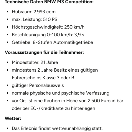
Technische Daten BMW M3 Competition:
Halle
Hubraum: 2.993 ccm
max. Leistung: 510 PS
Hamburg
Höchstgeschwindigkeit: 250 km/h
Beschleunigung 0-100 km/h: 3,9 s
Hanau
Getriebe: 8-Stufen Automatikgetriebe
Hannover
Voraussetzungen für die Teilnehmer:
Mindestalter: 21 Jahre
Haßfurt
mindestens 2 Jahre Besitz eines gültigen
Führerscheins Klasse 3 oder B
Heidelberg
gültiger Personalausweis
normale physische und psychische Verfassung
Heidenheim
vor Ort ist eine Kaution in Höhe von 2.500 Euro in bar
oder per EC-/Kreditkarte zu hinterlegen
Heilbronn
Wetter:
Heldburg
Das Erlebnis findet wetterunabhängig statt.