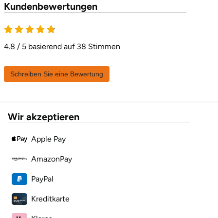
Kundenbewertungen
Karlsruhe
4.8 von 5
Kassel
4.8 / 5 basierend auf 38 Stimmen
Kempten
Schreiben Sie eine Bewertung
Kerken
Wir akzeptieren
Kiel
Apple Pay
Koblenz
AmazonPay
Kronach
PayPal
Kulmbach
Kreditkarte
Köln