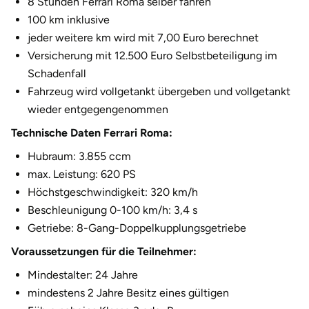
8 Stunden Ferrari Roma selber fahren
Fürstenfeldbruck
100 km inklusive
jeder weitere km wird mit 7,00 Euro berechnet
Fürth
Versicherung mit 12.500 Euro Selbstbeteiligung im
Schadenfall
Geiselwind
Fahrzeug wird vollgetankt übergeben und vollgetankt
wieder entgegengenommen
Gelnhausen
Technische Daten Ferrari Roma:
Gera
Hubraum: 3.855 ccm
max. Leistung: 620 PS
Gersfeld
Höchstgeschwindigkeit: 320 km/h
Beschleunigung 0-100 km/h: 3,4 s
Gotha
Getriebe: 8-Gang-Doppelkupplungsgetriebe
Voraussetzungen für die Teilnehmer:
Göppingen
Mindestalter: 24 Jahre
Görlitz
mindestens 2 Jahre Besitz eines gültigen