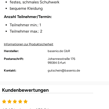
festes, schmales Schuhwerk
Herzogenaurach
bequeme Kleidung
Anzahl Teilnehmer/Termin:
Herzogtum Lauenburg
Teilnehmer min.: 1
Teilnehmer max.: 2
Homburg
Horb am Neckar
Informationen zur Produktsicherheit
Hersteller:
basenio.de GbR
Ibbenbüren
Postanschrift:
Johannesstraße 176
99084 Erfurt
Ingolstadt
Kontakt:
gutschein@basenio.de
Jena
Kundenbewertungen
Jerichower Land
Kamp-Lintfort