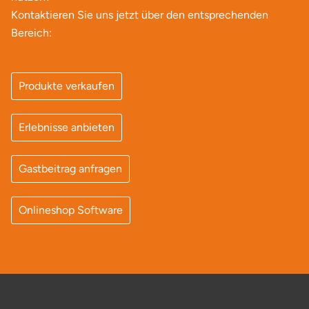
Mettingen
Kontaktieren Sie uns jetzt über den entsprechenden
Bereich:
Moers
Märkisch-Oderland
Produkte verkaufen
Mönchengladbach
Erlebnisse anbieten
München
Gastbeitrag anfragen
Münster
Onlineshop Software
Nagold
Neckarsulm
Nesselwang