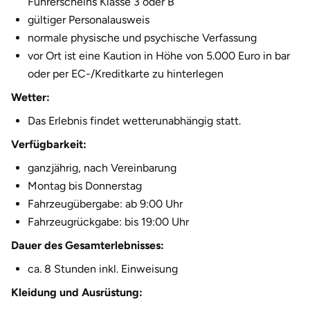
Führerscheins Klasse 3 oder B
Halle
gültiger Personalausweis
normale physische und psychische Verfassung
Hamburg
vor Ort ist eine Kaution in Höhe von 5.000 Euro in bar
oder per EC-/Kreditkarte zu hinterlegen
Hanau
Wetter:
Das Erlebnis findet wetterunabhängig statt.
Hannover
Verfügbarkeit:
Haßfurt
ganzjährig, nach Vereinbarung
Montag bis Donnerstag
Heidelberg
Fahrzeugübergabe: ab 9:00 Uhr
Fahrzeugrückgabe: bis 19:00 Uhr
Heidenheim
Dauer des Gesamterlebnisses:
Heilbronn
ca. 8 Stunden inkl. Einweisung
Kleidung und Ausrüstung:
Heldburg