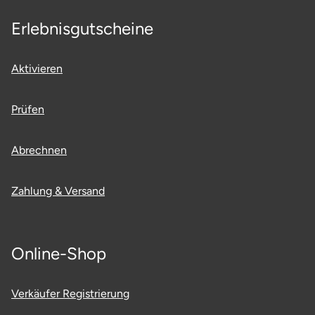
Neumünster
Erlebnisgutscheine
Nidda
Aktivieren
Nordwestmecklenburg
Prüfen
Nürnberg
Abrechnen
Oberhavel
Odenwald
Zahlung & Versand
Oder-Spree
Online-Shop
Oldenburg
Osnabrück
Verkäufer Registrierung