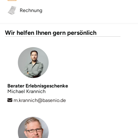
Rechnung
Landkreis Rostock
Landshut
Wir helfen Ihnen gern persönlich
Langenselbold
Leipzig
Leutkirch
Berater Erlebnisgeschenke
Ludwigslust-Parchim
Michael Krannich
m.krannich@basenio.de
Löbau
Lübeck
Lüchow-Dannenberg