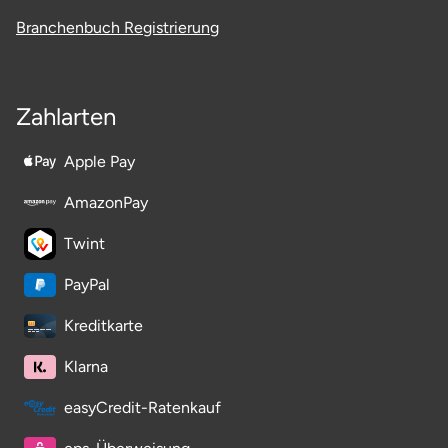
Ostholstein
Branchenbuch Registrierung
Ostprignitz-Ruppin
Zahlarten
Oy-Mittelberg
Apple Pay
Passau
AmazonPay
Pforzheim
Twint
Pinneberg
PayPal
Pirna
Kreditkarte
Klarna
Plön
easyCredit-Ratenkauf
Potsdam