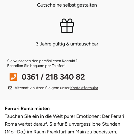
Gutscheine selbst gestalten
Bruchköbel
Münster
Sangerhausen
Bruchsal
Nürnberg
Sonneberg
3 Jahre gültig & umtauschbar
Burghausen
Oberlausitz
Suhl
Calw
Pirna
Unterwellenborn
Sie wünschen den persönlichen Kontakt?
Bestellen Sie bequem per Telefon!
Chemnitz
Riesa
Weimar
0361 / 218 340 82
Alternativ nutzen Sie gern unser
Kontaktformular
.
Cloppenburg
Ruhrgebiet
Weißenfels
Coburg
Strausberg (Berlin/Brandenburg)
Witterda
Ferrari Roma mieten
Tauchen Sie ein in die Welt purer Emotionen: Der Ferrari
Cottbus
Sömmerda
Roma wartet darauf, Sie für 8 unvergessliche Stunden
(Mo.–Do.) im Raum Frankfurt am Main zu begeistern.