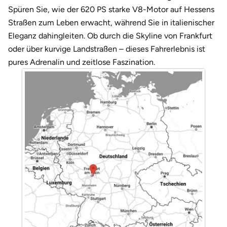
Darmstadt
Weimar
Spüren Sie, wie der 620 PS starke V8-Motor auf Hessens
Straßen zum Leben erwacht, während Sie in italienischer
Deggendorf
sächsische Schweiz
Eleganz dahingleiten. Ob durch die Skyline von Frankfurt
oder über kurvige Landstraßen – dieses Fahrerlebnis ist
Dessau
pures Adrenalin und zeitlose Faszination.
Dietzenbach
Dingolfing
Dorsten
Dortmund
Dresden
Duisburg