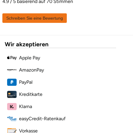
4.9 / 5 basierend auf 70 Stimmen
Karlsruhe
Schreiben Sie eine Bewertung
Kassel
Kempten
Wir akzeptieren
Kerken
Apple Pay
AmazonPay
Kiel
PayPal
Koblenz
Kreditkarte
Kronach
Klarna
Kulmbach
easyCredit-Ratenkauf
Köln
Vorkasse