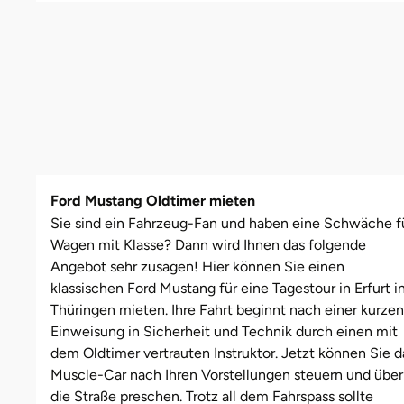
Leipzig
Schwäbische Alb
Bitterfeld
Oberhausen, Nordrhein-Westfalen
Freiburg
Leipzig
Mühlhausen
Freundin
Schwester
Mannheim
Blieskastel
Rostock
Gotha
Masserberg
Nürnberg
Mama
Tante
Mühlhausen
Bochum
Rottenburg am Neckar (Baden-Württemberg)
Hamburg
Meiningen
Paderborn
Papa
München
Bonn
Schweinfurt (Bayern)
Hannover
Merseburg
Siebeldingen bei Ludwigshafen am Rhein
Schwester
Ford Mustang Oldtimer mieten
Rosenheim
Bostalsee
Sundern (NRW)
Jena
Naumburg (Saale)
Stuttgart
Sohn
Sie sind ein Fahrzeug-Fan und haben eine Schwäche f
Wagen mit Klasse? Dann wird Ihnen das folgende
Wuppertal
Brandenburg an der Havel
Wiesbaden
Köln
Nordhausen
Würzburg
Tochter
Angebot sehr zusagen! Hier können Sie einen
klassischen Ford Mustang für eine Tagestour in Erfurt i
Thüringen mieten. Ihre Fahrt beginnt nach einer kurzen
Zwickau
Braunschweig
Meißen
Querfurt
Zwickau
Einweisung in Sicherheit und Technik durch einen mit
dem Oldtimer vertrauten Instruktor. Jetzt können Sie d
Bremen
Mengen
Römhild
Muscle-Car nach Ihren Vorstellungen steuern und über
die Straße preschen. Trotz all dem Fahrspass sollte
Bremervörde
München
Saalfeld