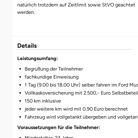
natürlich trotzdem auf Zeitlimit sowie StVO geachtet
werden.
Bruchköbel
Münster
Sangerhausen
Bruchsal
Nürnberg
Sonneberg
Details
Burghausen
Oberlausitz
Suhl
Leistungsumfang:
Calw
Pirna
Unterwellenborn
Begrüßung der Teilnehmer
fachkundige Einweisung
Chemnitz
Riesa
Weimar
1 Tag (9.00 bis 18.00 Uhr) selber fahren im Ford Mu
Cloppenburg
Ruhrgebiet
Weißenfels
Vollkaskoversicherung mit 2.500,- Euro Selbstbetei
150 km inklusive
Coburg
Strausberg (Berlin/Brandenburg)
Witterda
jeder weitere km wird mit 0,90 Euro berechnet
Fahrzeug wird vollgetankt übergeben und vollge
Cottbus
Sömmerda
Voraussetzungen für die Teilnehmer:
Mindestalter: 23 Jahre