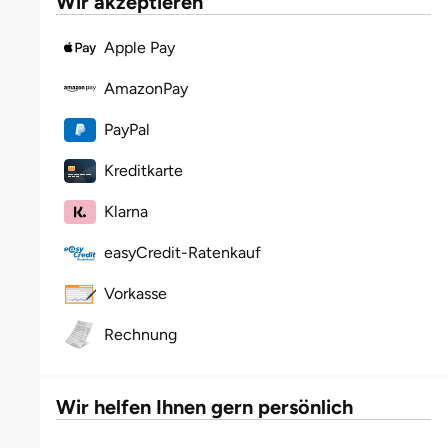
Wir akzeptieren
Fürstenfeldbruck
Apple Pay
Fürth
AmazonPay
Geiselwind
PayPal
Gelnhausen
Kreditkarte
Klarna
Gera
easyCredit-Ratenkauf
Gersfeld
Vorkasse
Gotha
Rechnung
Göppingen
Wir helfen Ihnen gern persönlich
Görlitz