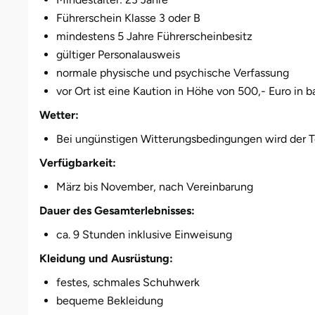
Darmstadt
Weimar
Führerschein Klasse 3 oder B
mindestens 5 Jahre Führerscheinbesitz
Deggendorf
sächsische Schweiz
gültiger Personalausweis
normale physische und psychische Verfassung
Dessau
vor Ort ist eine Kaution in Höhe von 500,- Euro in b
Dietzenbach
Wetter:
Bei ungünstigen Witterungsbedingungen wird der Te
Dingolfing
Verfügbarkeit:
Dorsten
März bis November, nach Vereinbarung
Dauer des Gesamterlebnisses:
Dortmund
ca. 9 Stunden inklusive Einweisung
Dresden
Kleidung und Ausrüstung:
festes, schmales Schuhwerk
Duisburg
bequeme Bekleidung