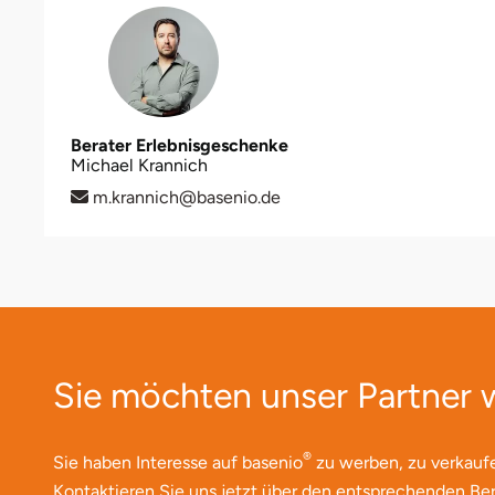
Halle
Hamburg
Hanau
Berater Erlebnisgeschenke
Michael Krannich
Hannover
m.krannich@basenio.de
Haßfurt
Heidelberg
Heidenheim
Sie möchten unser Partner
Heilbronn
®
Sie haben Interesse auf basenio
zu werben, zu verkauf
Heldburg
Kontaktieren Sie uns jetzt über den entsprechenden Ber