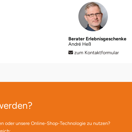
Berater Erlebnisgeschenke
André Heß
zum Kontaktformular
 werden?
en oder unsere Online-Shop-Technologie zu nutzen?
eich: