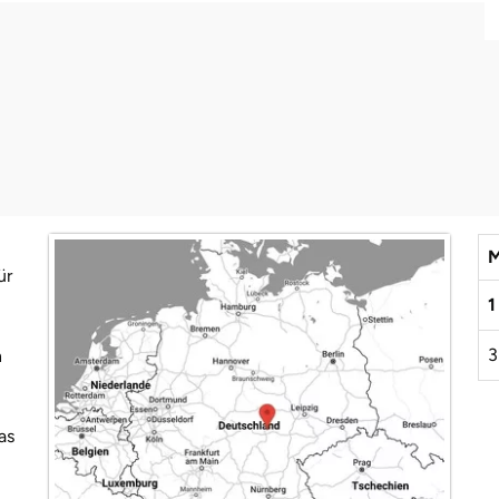
M
ür
1
3
n
as