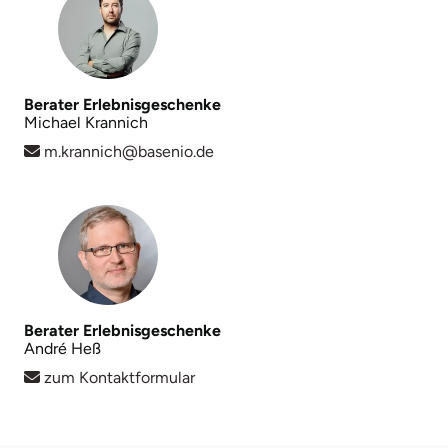
Mettingen
Moers
Berater Erlebnisgeschenke
Märkisch-Oderland
Michael Krannich
m.krannich@basenio.de
Mönchengladbach
München
Münster
Nagold
Berater Erlebnisgeschenke
André Heß
Neckarsulm
zum Kontaktformular
Nesselwang