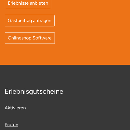
Erlebnisse anbieten
Ostholstein
Ostprignitz-Ruppin
Gastbeitrag anfragen
Oy-Mittelberg
Onlineshop Software
Passau
Pforzheim
Pinneberg
Erlebnisgutscheine
Pirna
Aktivieren
Plön
Potsdam
Prüfen