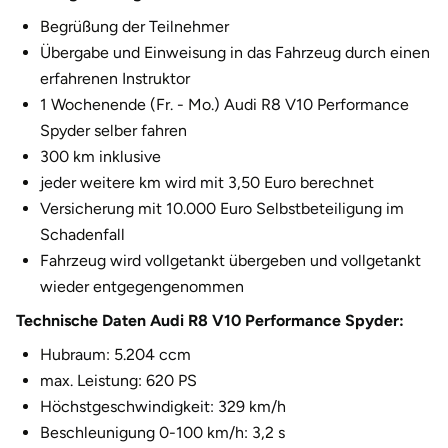
Fürstenfeldbruck
Begrüßung der Teilnehmer
Übergabe und Einweisung in das Fahrzeug durch einen
Fürth
erfahrenen Instruktor
1 Wochenende (Fr. - Mo.) Audi R8 V10 Performance
Geiselwind
Spyder selber fahren
300 km inklusive
Gelnhausen
jeder weitere km wird mit 3,50 Euro berechnet
Versicherung mit 10.000 Euro Selbstbeteiligung im
Gera
Schadenfall
Fahrzeug wird vollgetankt übergeben und vollgetankt
Gersfeld
wieder entgegengenommen
Gotha
Technische Daten Audi R8 V10 Performance Spyder:
Hubraum: 5.204 ccm
Göppingen
max. Leistung: 620 PS
Höchstgeschwindigkeit: 329 km/h
Görlitz
Beschleunigung 0-100 km/h: 3,2 s