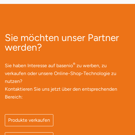
Neumünster
Nidda
Nordwestmecklenburg
Sie möchten unser Partner
werden?
Nürnberg
Oberhavel
®
Sie haben Interesse auf basenio
zu werben, zu
verkaufen oder unsere Online-Shop-Technologie zu
Odenwald
nutzen?
Kontaktieren Sie uns jetzt über den entsprechenden
Oder-Spree
Bereich:
Oldenburg
Produkte verkaufen
Osnabrück