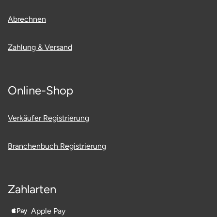
Potsdam-Mittelmark
Abrechnen
Prignitz
Zahlung & Versand
Regensburg
Rendsburg Eckernförde
Online-Shop
Rheine
Verkäufer Registrierung
Rodgau
Branchenbuch Registrierung
Rostock
Rottweil
Zahlarten
Rügen
Apple Pay