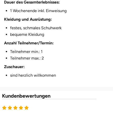
Dauer des Gesamterlebnisses:
Herzogenaurach
1 Wochenende inkl. Einweisung
Kleidung und Ausrüstung:
Herzogtum Lauenburg
festes, schmales Schuhwerk
Homburg
bequeme Kleidung
Anzahl Teilnehmer/Termin:
Horb am Neckar
Teilnehmer min.: 1
Teilnehmer max.: 2
Ibbenbüren
Zuschauer:
Ingolstadt
sind herzlich willkommen
Jena
Kundenbewertungen
Jerichower Land
4.9 von 5
Kamp-Lintfort