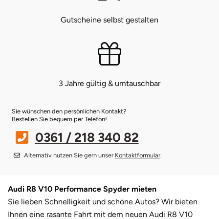
Gutscheine selbst gestalten
Bruchköbel
Münster
Sangerhausen
Bruchsal
Nürnberg
Sonneberg
Burghausen
Oberlausitz
Suhl
3 Jahre gültig & umtauschbar
Calw
Pirna
Unterwellenborn
Sie wünschen den persönlichen Kontakt?
Bestellen Sie bequem per Telefon!
Chemnitz
Riesa
Weimar
0361 / 218 340 82
Cloppenburg
Ruhrgebiet
Weißenfels
Alternativ nutzen Sie gern unser
Kontaktformular
.
Coburg
Strausberg (Berlin/Brandenburg)
Witterda
Audi R8 V10 Performance Spyder mieten
Cottbus
Sömmerda
Sie lieben Schnelligkeit und schöne Autos? Wir bieten
Ihnen eine rasante Fahrt mit dem neuen Audi R8 V10