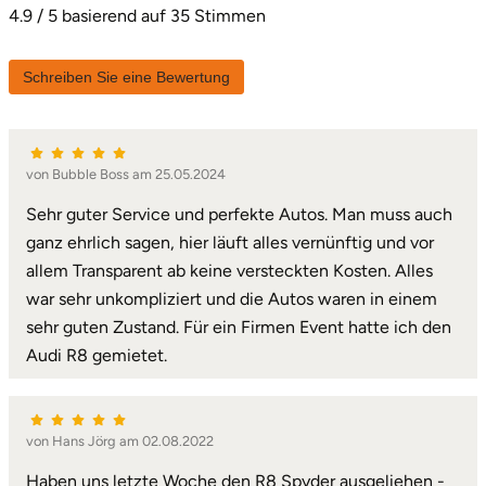
4.9 / 5 basierend auf 35 Stimmen
Karlsruhe
Schreiben Sie eine Bewertung
Kassel
Kempten
von Bubble Boss am 25.05.2024
Kerken
Sehr guter Service und perfekte Autos. Man muss auch
ganz ehrlich sagen, hier läuft alles vernünftig und vor
Kiel
allem Transparent ab keine versteckten Kosten. Alles
war sehr unkompliziert und die Autos waren in einem
Koblenz
sehr guten Zustand. Für ein Firmen Event hatte ich den
Audi R8 gemietet.
Kronach
Kulmbach
von Hans Jörg am 02.08.2022
Köln
Haben uns letzte Woche den R8 Spyder ausgeliehen -