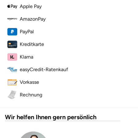
Apple Pay
Lüneburg
AmazonPay
Magdeburg
PayPal
Kreditkarte
Main-Kinzig-Kreis
Klarna
Mainz
easyCredit-Ratenkauf
Mannheim
Vorkasse
Mecklenburgische Seenplatte
Rechnung
Meiningen
Wir helfen Ihnen gern persönlich
Merzig