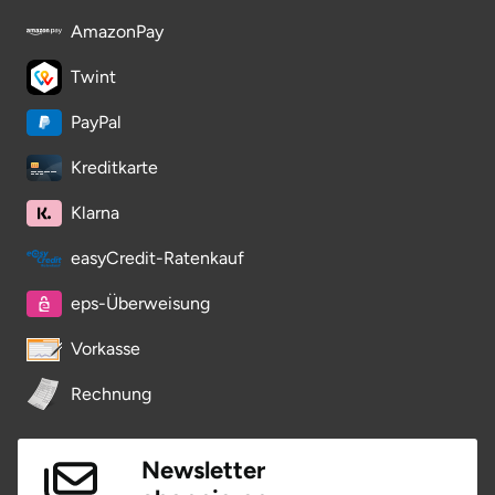
AmazonPay
Saarbrücken
Twint
Salzgitter
PayPal
Schongau
Kreditkarte
Schwabach
Klarna
Schweinfurt
easyCredit-Ratenkauf
eps-Überweisung
Schwerin
Vorkasse
Segeberg
Rechnung
Seligenstadt
Newsletter
Speyer