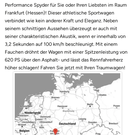
Darmstadt
Weimar
Performance Spyder für Sie oder Ihren Liebsten im Raum
Frankfurt (Hessen)! Dieser athletische Sportwagen
Deggendorf
sächsische Schweiz
verbindet wie kein anderer Kraft und Eleganz. Neben
seinem schnittigen Aussehen überzeugt er auch mit
Dessau
seiner charakteristischen Akustik, wenn er innerhalb von
3,2 Sekunden auf 100 km/h beschleunigt. Mit einem
Dietzenbach
Fauchen dröhnt der Wagen mit einer Spitzenleistung von
620 PS über den Asphalt- und lässt das Rennfahrerherz
Dingolfing
höher schlagen! Fahren Sie jetzt mit Ihren Traumwagen!
Dorsten
Dortmund
Dresden
Duisburg