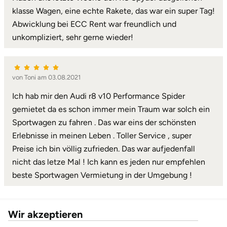
klasse Wagen, eine echte Rakete, das war ein super Tag!
Landkreis Rostock
Abwicklung bei ECC Rent war freundlich und
unkompliziert, sehr gerne wieder!
Landshut
Langenselbold
von Toni am 03.08.2021
Ich hab mir den Audi r8 v10 Performance Spider
Leipzig
gemietet da es schon immer mein Traum war solch ein
Sportwagen zu fahren . Das war eins der schönsten
Leutkirch
Erlebnisse in meinen Leben . Toller Service , super
Preise ich bin völlig zufrieden. Das war aufjedenfall
Ludwigslust-Parchim
nicht das letze Mal ! Ich kann es jeden nur empfehlen
beste Sportwagen Vermietung in der Umgebung !
Löbau
Lübeck
Wir akzeptieren
Lüchow-Dannenberg