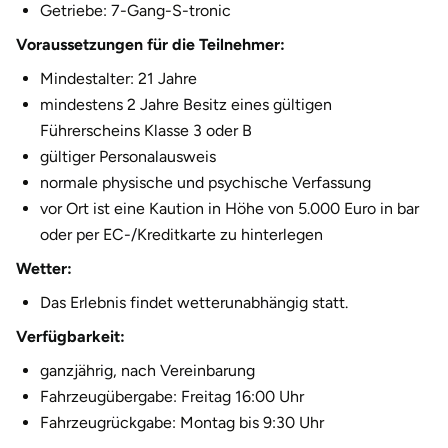
Getriebe: 7-Gang-S-tronic
Halle
Voraussetzungen für die Teilnehmer:
Hamburg
Mindestalter: 21 Jahre
mindestens 2 Jahre Besitz eines gültigen
Hanau
Führerscheins Klasse 3 oder B
gültiger Personalausweis
Hannover
normale physische und psychische Verfassung
vor Ort ist eine Kaution in Höhe von 5.000 Euro in bar
Haßfurt
oder per EC-/Kreditkarte zu hinterlegen
Wetter:
Heidelberg
Das Erlebnis findet wetterunabhängig statt.
Heidenheim
Verfügbarkeit:
ganzjährig, nach Vereinbarung
Heilbronn
Fahrzeugübergabe: Freitag 16:00 Uhr
Fahrzeugrückgabe: Montag bis 9:30 Uhr
Heldburg