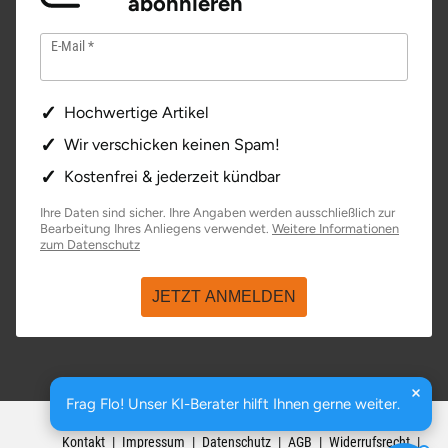
abonnieren
Stade
E-Mail
Steinburg
Hochwertige Artikel
Stendal
Wir verschicken keinen Spam!
Kostenfrei & jederzeit kündbar
Stettiner Haff
Ihre Daten sind sicher. Ihre Angaben werden ausschließlich zur
Bearbeitung Ihres Anliegens verwendet.
Weitere Informationen
Stormarn
öffnet in neuem Fenster
zum Datenschutz
Straubing
JETZT ANMELDEN
Stuttgart
Sulz am Neckar
Frag Flo! Unser KI-Berater hilft Ihnen gerne weiter.
basenio.de
|
Johannesstraße 176
,
99084
Erfurt
Tannheimer Tal
Kontakt
Impressum
Datenschutz
AGB
Widerrufsrecht