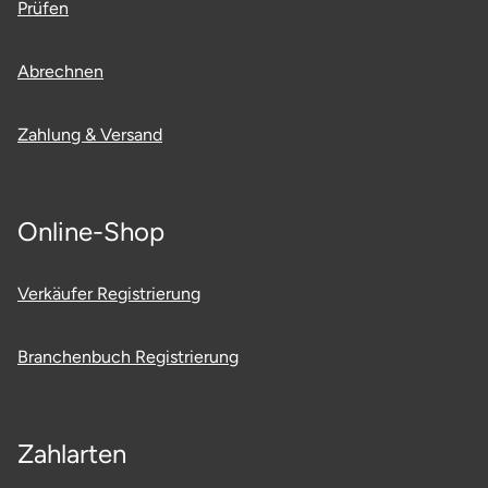
Prüfen
Potsdam-Mittelmark
Abrechnen
Prignitz
Zahlung & Versand
Regensburg
Rendsburg Eckernförde
Online-Shop
Rheine
Verkäufer Registrierung
Rodgau
Branchenbuch Registrierung
Rostock
Rottweil
Zahlarten
Rügen