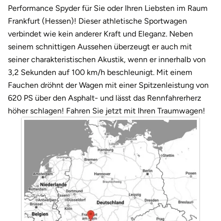
Darmstadt
Weimar
Performance Spyder für Sie oder Ihren Liebsten im Raum
Frankfurt (Hessen)! Dieser athletische Sportwagen
Deggendorf
sächsische Schweiz
verbindet wie kein anderer Kraft und Eleganz. Neben
seinem schnittigen Aussehen überzeugt er auch mit
Dessau
seiner charakteristischen Akustik, wenn er innerhalb von
3,2 Sekunden auf 100 km/h beschleunigt. Mit einem
Dietzenbach
Fauchen dröhnt der Wagen mit einer Spitzenleistung von
620 PS über den Asphalt- und lässt das Rennfahrerherz
Dingolfing
höher schlagen! Fahren Sie jetzt mit Ihren Traumwagen!
Dorsten
Dortmund
Dresden
Duisburg