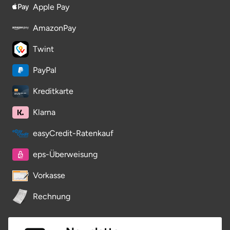
Apple Pay
Saarbrücken
AmazonPay
Salzgitter
Twint
Schongau
PayPal
Kreditkarte
Schwabach
Klarna
Schweinfurt
easyCredit-Ratenkauf
Schwerin
eps-Überweisung
Segeberg
Vorkasse
Rechnung
Seligenstadt
Speyer