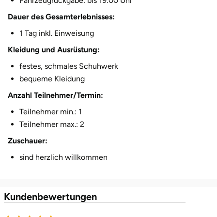
Fahrzeugrückgabe: bis 19:00 Uhr
Herzogenaurach
Dauer des Gesamterlebnisses:
1 Tag inkl. Einweisung
Herzogtum Lauenburg
Kleidung und Ausrüstung:
Homburg
festes, schmales Schuhwerk
bequeme Kleidung
Horb am Neckar
Anzahl Teilnehmer/Termin:
Teilnehmer min.: 1
Ibbenbüren
Teilnehmer max.: 2
Ingolstadt
Zuschauer:
sind herzlich willkommen
Jena
Jerichower Land
Kundenbewertungen
Kamp-Lintfort