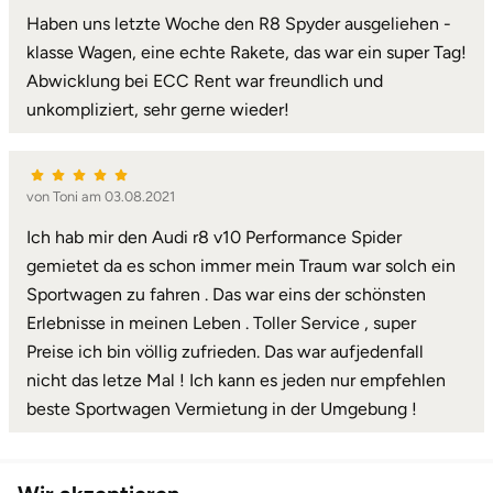
Haben uns letzte Woche den R8 Spyder ausgeliehen -
Landkreis Rostock
klasse Wagen, eine echte Rakete, das war ein super Tag!
Abwicklung bei ECC Rent war freundlich und
Landshut
unkompliziert, sehr gerne wieder!
Langenselbold
von Toni am 03.08.2021
Leipzig
Ich hab mir den Audi r8 v10 Performance Spider
gemietet da es schon immer mein Traum war solch ein
Leutkirch
Sportwagen zu fahren . Das war eins der schönsten
Erlebnisse in meinen Leben . Toller Service , super
Ludwigslust-Parchim
Preise ich bin völlig zufrieden. Das war aufjedenfall
nicht das letze Mal ! Ich kann es jeden nur empfehlen
Löbau
beste Sportwagen Vermietung in der Umgebung !
Lübeck
Lüchow-Dannenberg