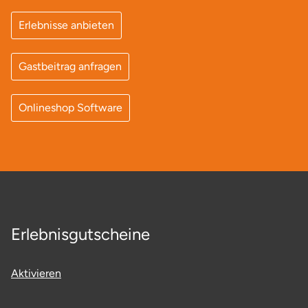
Ostholstein
Erlebnisse anbieten
Ostprignitz-Ruppin
Gastbeitrag anfragen
Oy-Mittelberg
Onlineshop Software
Passau
Pforzheim
Pinneberg
Pirna
Erlebnisgutscheine
Plön
Aktivieren
Potsdam