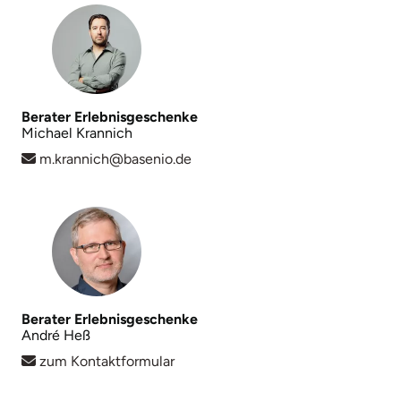
Mettingen
Moers
Märkisch-Oderland
Berater Erlebnisgeschenke
Michael Krannich
Mönchengladbach
m.krannich@basenio.de
München
Münster
Nagold
Berater Erlebnisgeschenke
Neckarsulm
André Heß
zum Kontaktformular
Nesselwang