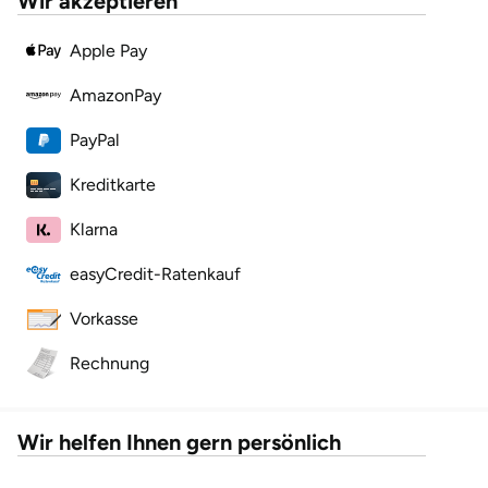
Wir akzeptieren
Apple Pay
Lüneburg
AmazonPay
Magdeburg
PayPal
Main-Kinzig-Kreis
Kreditkarte
Mainz
Klarna
Mannheim
easyCredit-Ratenkauf
Vorkasse
Mecklenburgische Seenplatte
Rechnung
Meiningen
Merzig
Wir helfen Ihnen gern persönlich