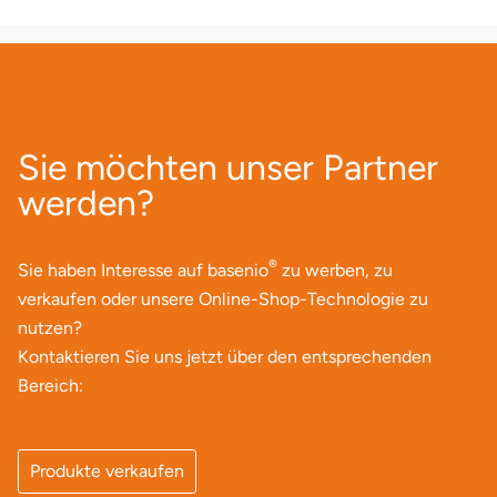
Neumünster
Nidda
Nordwestmecklenburg
Sie möchten unser Partner
Nürnberg
werden?
Oberhavel
®
Sie haben Interesse auf basenio
zu werben, zu
Odenwald
verkaufen oder unsere Online-Shop-Technologie zu
nutzen?
Oder-Spree
Kontaktieren Sie uns jetzt über den entsprechenden
Bereich:
Oldenburg
Osnabrück
Produkte verkaufen