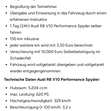
Fürstenfeldbruck
Begrüßung der Teilnehmer
Übergabe und Einweisung in das Fahrzeug durch einen
Fürth
erfahrenen Instruktor
1 Tag (24h) Audi R8 V10 Performance Spyder selber
Geiselwind
fahren
150 km inklusive
Gelnhausen
jeder weitere km wird mit 3,50 Euro berechnet
Versicherung mit 10.000 Euro Selbstbeteiligung im
Gera
Schadenfall
Fahrzeug wird vollgetankt übergeben und vollgetankt
Gersfeld
wieder entgegengenommen
Gotha
Technische Daten Audi R8 V10 Performance Spyder:
Hubraum: 5.204 ccm
Göppingen
max. Leistung: 620 PS
Höchstgeschwindigkeit: 329 km/h
Görlitz
Beschleunigung 0-100 km/h: 3,2 s