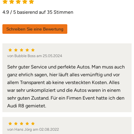
Karlsruhe
4.9 / 5 basierend auf 35 Stimmen
Kassel
Schreiben Sie eine Bewertung
Kempten
Kerken
von Bubble Boss am 25.05.2024
Sehr guter Service und perfekte Autos. Man muss auch
Kiel
ganz ehrlich sagen, hier läuft alles vernünftig und vor
allem Transparent ab keine versteckten Kosten. Alles
Koblenz
war sehr unkompliziert und die Autos waren in einem
sehr guten Zustand. Für ein Firmen Event hatte ich den
Kronach
Audi R8 gemietet.
Kulmbach
von Hans Jörg am 02.08.2022
Köln