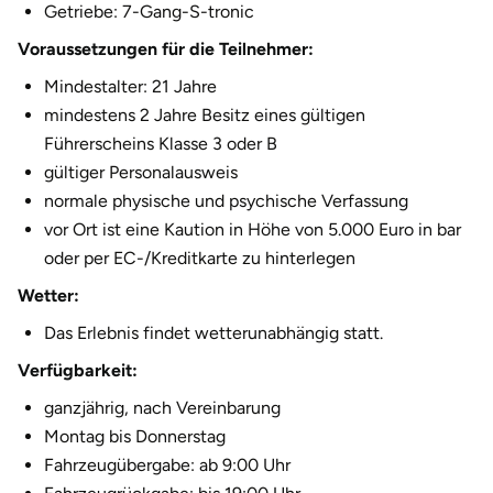
Getriebe: 7-Gang-S-tronic
Halle
Voraussetzungen für die Teilnehmer:
Hamburg
Mindestalter: 21 Jahre
mindestens 2 Jahre Besitz eines gültigen
Hanau
Führerscheins Klasse 3 oder B
gültiger Personalausweis
Hannover
normale physische und psychische Verfassung
vor Ort ist eine Kaution in Höhe von 5.000 Euro in bar
Haßfurt
oder per EC-/Kreditkarte zu hinterlegen
Wetter:
Heidelberg
Das Erlebnis findet wetterunabhängig statt.
Heidenheim
Verfügbarkeit:
ganzjährig, nach Vereinbarung
Heilbronn
Montag bis Donnerstag
Fahrzeugübergabe: ab 9:00 Uhr
Heldburg