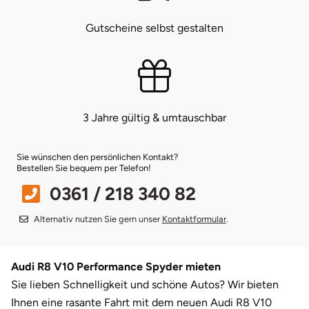
Gutscheine selbst gestalten
Bruchköbel
Münster
Sangerhausen
Bruchsal
Nürnberg
Sonneberg
Burghausen
Oberlausitz
Suhl
3 Jahre gültig & umtauschbar
Calw
Pirna
Unterwellenborn
Sie wünschen den persönlichen Kontakt?
Bestellen Sie bequem per Telefon!
Chemnitz
Riesa
Weimar
0361 / 218 340 82
Cloppenburg
Ruhrgebiet
Weißenfels
Alternativ nutzen Sie gern unser
Kontaktformular
.
Coburg
Strausberg (Berlin/Brandenburg)
Witterda
Audi R8 V10 Performance Spyder mieten
Cottbus
Sömmerda
Sie lieben Schnelligkeit und schöne Autos? Wir bieten
Ihnen eine rasante Fahrt mit dem neuen Audi R8 V10