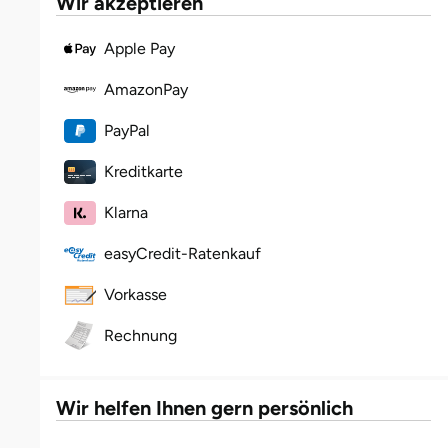
Wir akzeptieren
Halle
Apple Pay
Hamburg
AmazonPay
Hanau
PayPal
Kreditkarte
Hannover
Klarna
Haßfurt
easyCredit-Ratenkauf
Heidelberg
Vorkasse
Heidenheim
Rechnung
Heilbronn
Wir helfen Ihnen gern persönlich
Heldburg