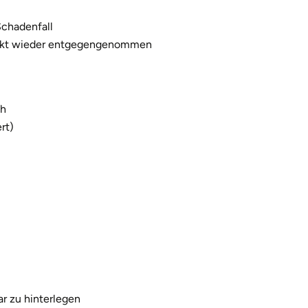
Schadenfall
tankt wieder entgegengenommen
Wh
rt)
ar zu hinterlegen