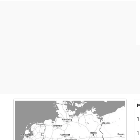
M
m
1
1