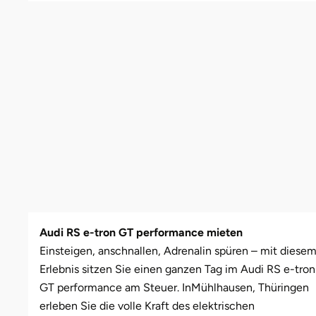
Schwäbische Alb
Bitterfeld
Oberhausen, Nordrhein-Westfalen
Freiburg
Leipzig
Mühlhausen
Freundin
Schwester
Blieskastel
Rostock
Gotha
Masserberg
Nürnberg
Mama
Tante
Bochum
Rottenburg am Neckar (Baden-Württemberg)
Hamburg
Meiningen
Paderborn
Papa
Bonn
Schweinfurt (Bayern)
Hannover
Merseburg
Siebeldingen bei Ludwigshafen am Rhein
Schwester
Bostalsee
Sundern (NRW)
Jena
Naumburg (Saale)
Stuttgart
Sohn
Brandenburg an der Havel
Wiesbaden
Köln
Nordhausen
Würzburg
Tochter
Audi RS e-tron GT performance mieten
Braunschweig
Meißen
Querfurt
Zwickau
Einsteigen, anschnallen, Adrenalin spüren – mit diese
Erlebnis sitzen Sie einen ganzen Tag im Audi RS e-tron
Bremen
Mengen
Römhild
GT performance am Steuer. In
Mühlhausen, Thüringen
erleben Sie die volle Kraft des elektrischen
Bremervörde
München
Saalfeld