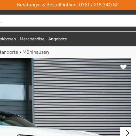
Beratungs- & Bestellhotline: 0361 / 218 340 82
nkboxen
Merchandise
Angebote
tandorte
›
Mühlhausen