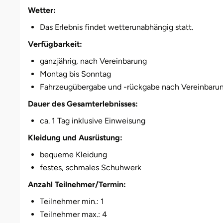
Düsseldorf
Wetter:
Das Erlebnis findet wetterunabhängig statt.
Erfurt
Verfügbarkeit:
Erlangen
ganzjährig, nach Vereinbarung
Montag bis Sonntag
Essen
Fahrzeugübergabe und -rückgabe nach Vereinbaru
Dauer des Gesamterlebnisses:
Flensburg
ca. 1 Tag inklusive Einweisung
Frankfurt am Main
Kleidung und Ausrüstung:
bequeme Kleidung
Freiberg
festes, schmales Schuhwerk
Freiburg
Anzahl Teilnehmer/Termin:
Teilnehmer min.: 1
Fulda
Teilnehmer max.: 4