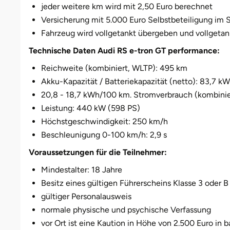
Darmstadt
Weimar
jeder weitere km wird mit 2,50 Euro berechnet
Versicherung mit 5.000 Euro Selbstbeteiligung im 
Deggendorf
sächsische Schweiz
Fahrzeug wird vollgetankt übergeben und vollge
Technische Daten Audi RS e-tron GT performance:
Dessau
Reichweite (kombiniert, WLTP): 495 km
Dietzenbach
Akku-Kapazität / Batteriekapazität (netto): 83,7 k
20,8 - 18,7 kWh/100 km. Stromverbrauch (kombinie
Dingolfing
Leistung: 440 kW (598 PS)
Höchstgeschwindigkeit: 250 km/h
Dorsten
Beschleunigung 0-100 km/h: 2,9 s
Voraussetzungen für die Teilnehmer:
Dortmund
Mindestalter: 18 Jahre
Besitz eines gültigen Führerscheins Klasse 3 oder B
Dresden
gültiger Personalausweis
Duisburg
normale physische und psychische Verfassung
vor Ort ist eine Kaution in Höhe von 2.500 Euro in b