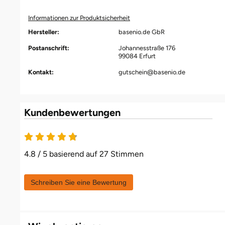
Fürstenfeldbruck
Informationen zur Produktsicherheit
Hersteller:
basenio.de GbR
Fürth
Postanschrift:
Johannesstraße 176
99084 Erfurt
Geiselwind
Kontakt:
gutschein@basenio.de
Gelnhausen
Gera
Kundenbewertungen
Gersfeld
4.8 / 5 basierend auf 27 Stimmen
Gotha
Schreiben Sie eine Bewertung
Göppingen
Görlitz