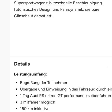
Supersportwagens: blitzschnelle Beschleunigung,
futuristisches Design und Fahrdynamik, die pure
Bruchköbel
Münster
Sangerhausen
Gänsehaut garantiert.
Bruchsal
Nürnberg
Sonneberg
Burghausen
Oberlausitz
Suhl
Calw
Pirna
Unterwellenborn
Chemnitz
Riesa
Weimar
Details
Leistungsumfang:
Cloppenburg
Ruhrgebiet
Weißenfels
Begrüßung der Teilnehmer
Coburg
Strausberg (Berlin/Brandenburg)
Witterda
Übergabe und Einweisung in das Fahrzeug durch ein
1 Tag Audi RS e-tron GT performance selber fahren
Cottbus
Sömmerda
3 Mitfahrer möglich
150 km inklusive