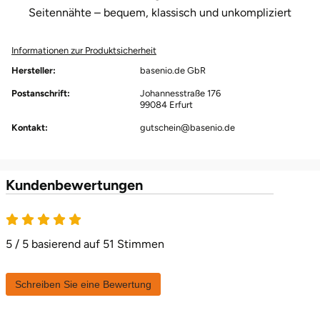
Seitennähte – bequem, klassisch und unkompliziert
Herzogenaurach
Informationen zur Produktsicherheit
Herzogtum Lauenburg
Hersteller:
basenio.de GbR
Homburg
Postanschrift:
Johannesstraße 176
99084 Erfurt
Kontakt:
gutschein@basenio.de
Horb am Neckar
Ibbenbüren
Kundenbewertungen
Ingolstadt
5 von 5
Jena
5 / 5 basierend auf 51 Stimmen
Jerichower Land
Schreiben Sie eine Bewertung
Kamp-Lintfort