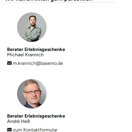
Landkreis Rostock
Landshut
Langenselbold
Berater Erlebnisgeschenke
Michael Krannich
Leipzig
m.krannich@basenio.de
Leutkirch
Ludwigslust-Parchim
Löbau
Berater Erlebnisgeschenke
Lübeck
André Heß
zum Kontaktformular
Lüchow-Dannenberg