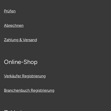
Neumünster
Prüfen
Nidda
Abrechnen
Nordwestmecklenburg
Zahlung & Versand
Nürnberg
Oberhavel
Online-Shop
Odenwald
Verkäufer Registrierung
Oder-Spree
Branchenbuch Registrierung
Oldenburg
Osnabrück