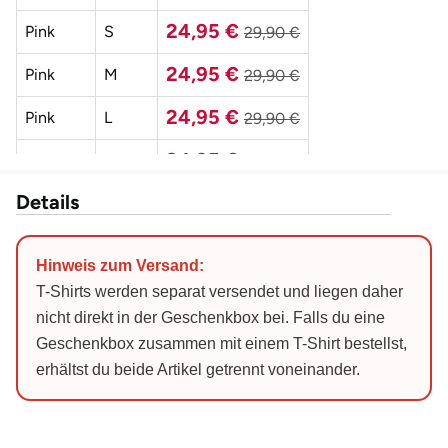
Düsseldorf
24,95 €
Pink
S
29,90 €
Erfurt
24,95 €
Pink
M
29,90 €
Erlangen
24,95 €
Pink
L
29,90 €
24,95 €
Pink
XL
29,90 €
Essen
Details
24,95 €
Pink
XXL
29,90 €
Flensburg
24,95 €
Schwarz
S
29,90 €
Frankfurt am Main
Hinweis zum Versand:
24,95 €
Schwarz
M
29,90 €
T-Shirts werden separat versendet und liegen daher
Freiberg
nicht direkt in der Geschenkbox bei. Falls du eine
24,95 €
Schwarz
L
29,90 €
Geschenkbox zusammen mit einem T-Shirt bestellst,
Freiburg
erhältst du beide Artikel getrennt voneinander.
24,95 €
Schwarz
XL
29,90 €
Fulda
24,95 €
Schwarz
XXL
29,90 €