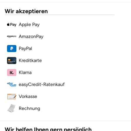
Wir akzeptieren
Karlsruhe
Apple Pay
Kassel
AmazonPay
Kempten
PayPal
Kerken
Kreditkarte
Kiel
Klarna
easyCredit-Ratenkauf
Koblenz
Vorkasse
Kronach
Rechnung
Kulmbach
Köln
Wir helfen Ihnen gern persönlich