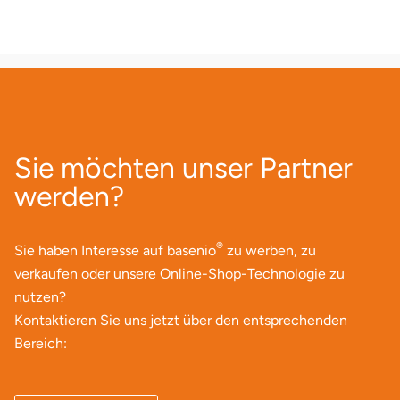
Lüneburg
Magdeburg
Main-Kinzig-Kreis
Sie möchten unser Partner
Mainz
werden?
Mannheim
®
Sie haben Interesse auf basenio
zu werben, zu
Mecklenburgische Seenplatte
verkaufen oder unsere Online-Shop-Technologie zu
nutzen?
Meiningen
Kontaktieren Sie uns jetzt über den entsprechenden
Bereich:
Merzig