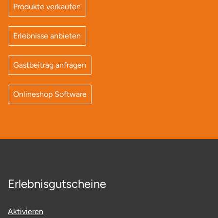
Mettingen
Produkte verkaufen
Moers
Erlebnisse anbieten
Märkisch-Oderland
Gastbeitrag anfragen
Mönchengladbach
Onlineshop Software
München
Münster
Nagold
Neckarsulm
Erlebnisgutscheine
Nesselwang
Aktivieren