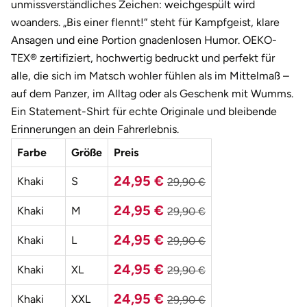
Darmstadt
Weimar
unmissverständliches Zeichen: weichgespült wird
woanders. „Bis einer flennt!“ steht für Kampfgeist, klare
Deggendorf
sächsische Schweiz
Ansagen und eine Portion gnadenlosen Humor. OEKO-
TEX® zertifiziert, hochwertig bedruckt und perfekt für
Dessau
alle, die sich im Matsch wohler fühlen als im Mittelmaß –
auf dem Panzer, im Alltag oder als Geschenk mit Wumms.
Dietzenbach
Ein Statement-Shirt für echte Originale und bleibende
Erinnerungen an dein Fahrerlebnis.
Dingolfing
Farbe
Größe
Preis
Dorsten
24,95 €
Khaki
S
29,90 €
24,95 €
Dortmund
Khaki
M
29,90 €
24,95 €
Khaki
L
29,90 €
Dresden
24,95 €
Khaki
XL
29,90 €
Duisburg
24,95 €
Khaki
XXL
29,90 €