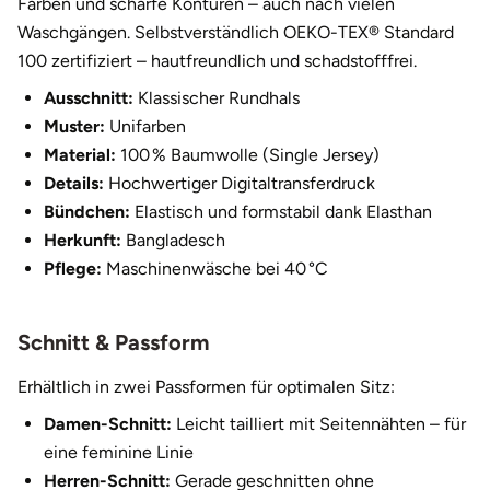
Farben und scharfe Konturen – auch nach vielen
Halle
Waschgängen. Selbstverständlich OEKO-TEX® Standard
100 zertifiziert – hautfreundlich und schadstofffrei.
Hamburg
Ausschnitt:
Klassischer Rundhals
Muster:
Unifarben
Hanau
Material:
100 % Baumwolle (Single Jersey)
Details:
Hochwertiger Digitaltransferdruck
Hannover
Bündchen:
Elastisch und formstabil dank Elasthan
Herkunft:
Bangladesch
Haßfurt
Pflege:
Maschinenwäsche bei 40 °C
Heidelberg
Schnitt & Passform
Heidenheim
Erhältlich in zwei Passformen für optimalen Sitz:
Heilbronn
Damen-Schnitt:
Leicht tailliert mit Seitennähten – für
eine feminine Linie
Heldburg
Herren-Schnitt:
Gerade geschnitten ohne