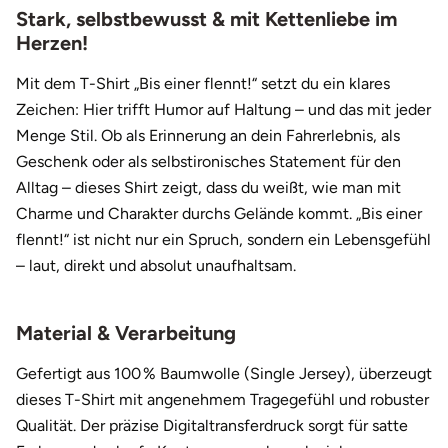
24,95 €
Weiß
S
29,90 €
Stark, selbstbewusst & mit Kettenliebe im
Fürstenfeldbruck
Herzen!
24,95 €
Weiß
M
29,90 €
Fürth
Mit dem T-Shirt „Bis einer flennt!“ setzt du ein klares
24,95 €
Weiß
L
29,90 €
Zeichen: Hier trifft Humor auf Haltung – und das mit jeder
Geiselwind
Menge Stil. Ob als Erinnerung an dein Fahrerlebnis, als
24,95 €
Weiß
XL
29,90 €
Geschenk oder als selbstironisches Statement für den
Gelnhausen
24,95 €
Weiß
XXL
29,90 €
Alltag – dieses Shirt zeigt, dass du weißt, wie man mit
Charme und Charakter durchs Gelände kommt. „Bis einer
Gera
flennt!“ ist nicht nur ein Spruch, sondern ein Lebensgefühl
– laut, direkt und absolut unaufhaltsam.
Gersfeld
Gotha
Material & Verarbeitung
Göppingen
Gefertigt aus 100 % Baumwolle (Single Jersey), überzeugt
dieses T-Shirt mit angenehmem Tragegefühl und robuster
Görlitz
Qualität. Der präzise Digitaltransferdruck sorgt für satte