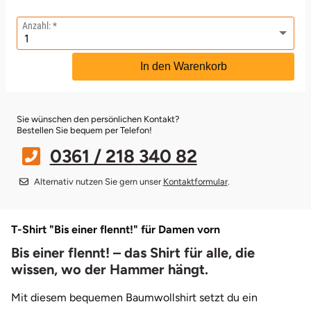
Anzahl:
Bruchköbel
Münster
Sangerhausen
In den Warenkorb
Bruchsal
Nürnberg
Sonneberg
Burghausen
Oberlausitz
Suhl
Sie wünschen den persönlichen Kontakt?
Bestellen Sie bequem per Telefon!
Calw
Pirna
Unterwellenborn
0361 / 218 340 82
Chemnitz
Riesa
Weimar
Alternativ nutzen Sie gern unser
Kontaktformular
.
Cloppenburg
Ruhrgebiet
Weißenfels
T-Shirt "Bis einer flennt!" für Damen vorn
Coburg
Strausberg (Berlin/Brandenburg)
Witterda
Bis einer flennt! – das Shirt für alle, die
wissen, wo der Hammer hängt.
Cottbus
Sömmerda
Mit diesem bequemen Baumwollshirt setzt du ein