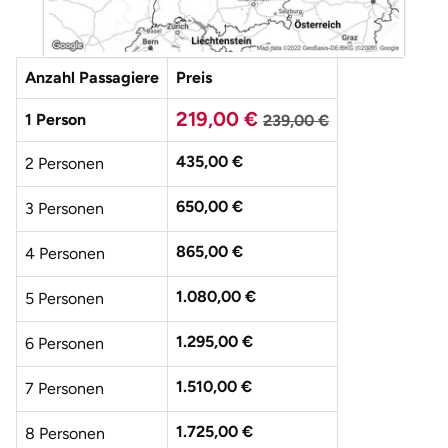
Düsseldorf
Erfurt
Anzahl Passagiere
Preis
Erlangen
219,00 €
1 Person
239,00 €
435,00 €
Essen
2 Personen
650,00 €
3 Personen
Flensburg
865,00 €
4 Personen
Frankfurt am Main
1.080,00 €
5 Personen
Freiberg
1.295,00 €
6 Personen
Freiburg
1.510,00 €
7 Personen
Fulda
1.725,00 €
8 Personen