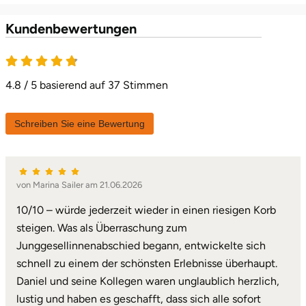
Karlsruhe
Kundenbewertungen
4.8 von 5
Kassel
4.8 / 5 basierend auf 37 Stimmen
Kempten
Schreiben Sie eine Bewertung
Kerken
Kiel
von Marina Sailer am 21.06.2026
Koblenz
10/10 – würde jederzeit wieder in einen riesigen Korb
steigen. Was als Überraschung zum
Kronach
Junggesellinnenabschied begann, entwickelte sich
schnell zu einem der schönsten Erlebnisse überhaupt.
Kulmbach
Daniel und seine Kollegen waren unglaublich herzlich,
lustig und haben es geschafft, dass sich alle sofort
Köln