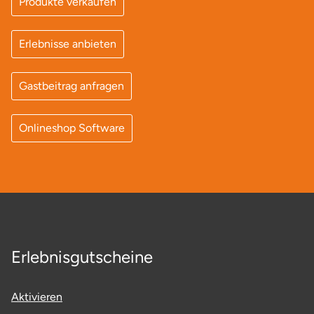
Produkte verkaufen
Potsdam-Mittelmark
Erlebnisse anbieten
Prignitz
Gastbeitrag anfragen
Regensburg
Rendsburg Eckernförde
Onlineshop Software
Rheine
Rodgau
Rostock
Erlebnisgutscheine
Rottweil
Aktivieren
Rügen