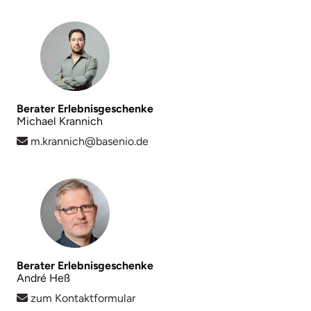
Neumünster
Nidda
Nordwestmecklenburg
Berater Erlebnisgeschenke
Nürnberg
Michael Krannich
m.krannich@basenio.de
Oberhavel
Odenwald
Oder-Spree
Oldenburg
Berater Erlebnisgeschenke
André Heß
Osnabrück
zum Kontaktformular