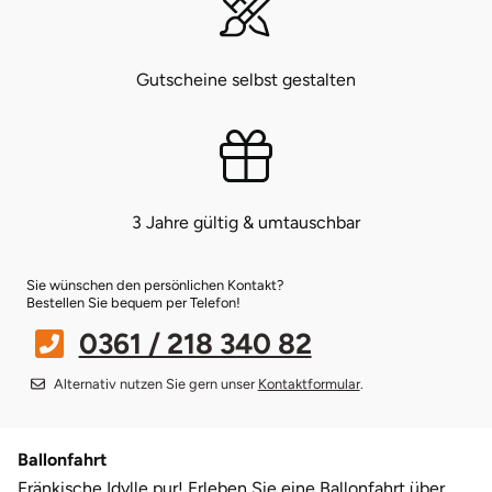
Bruchköbel
Münster
Sangerhausen
Gutscheine selbst gestalten
Bruchsal
Nürnberg
Sonneberg
Burghausen
Oberlausitz
Suhl
Calw
Pirna
Unterwellenborn
3 Jahre gültig & umtauschbar
Chemnitz
Riesa
Weimar
Sie wünschen den persönlichen Kontakt?
Bestellen Sie bequem per Telefon!
Cloppenburg
Ruhrgebiet
Weißenfels
0361 / 218 340 82
Coburg
Strausberg (Berlin/Brandenburg)
Witterda
Alternativ nutzen Sie gern unser
Kontaktformular
.
Cottbus
Sömmerda
Ballonfahrt
Fränkische Idylle pur! Erleben Sie eine Ballonfahrt über