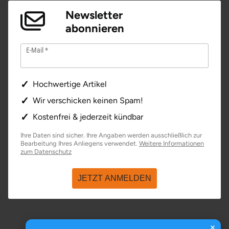
Newsletter
Tegernsee
abonnieren
Teltow-Fläming
E-Mail
Trier
Hochwertige Artikel
Uckermark
Wir verschicken keinen Spam!
Kostenfrei & jederzeit kündbar
Uelzen
Ihre Daten sind sicher. Ihre Angaben werden ausschließlich zur
Bearbeitung Ihres Anliegens verwendet.
Weitere Informationen
Ulm
öffnet in neuem Fenster
zum Datenschutz
Usedom
JETZT ANMELDEN
Viersen
Villingen Schwenningen