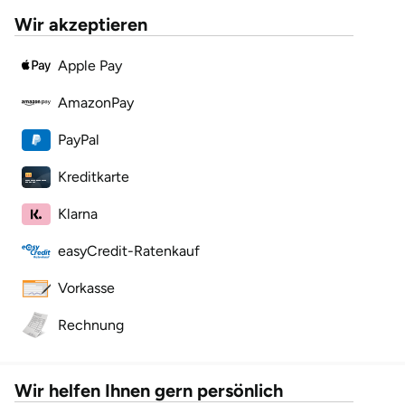
Mettingen
Wir akzeptieren
Moers
Apple Pay
Märkisch-Oderland
AmazonPay
PayPal
Mönchengladbach
Kreditkarte
München
Klarna
Münster
easyCredit-Ratenkauf
Nagold
Vorkasse
Neckarsulm
Rechnung
Nesselwang
Wir helfen Ihnen gern persönlich