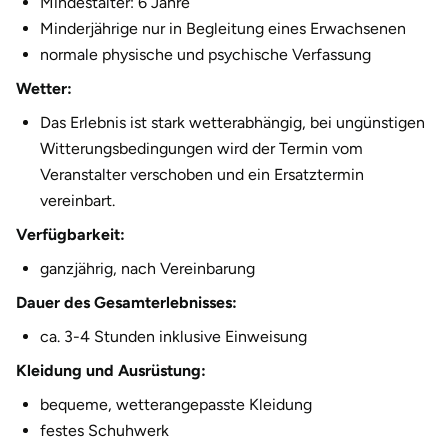
Mindestalter: 6 Jahre
Halle
Minderjährige nur in Begleitung eines Erwachsenen
normale physische und psychische Verfassung
Hamburg
Wetter:
Das Erlebnis ist stark wetterabhängig, bei ungünstigen
Hanau
Witterungsbedingungen wird der Termin vom
Veranstalter verschoben und ein Ersatztermin
Hannover
vereinbart.
Haßfurt
Verfügbarkeit:
ganzjährig, nach Vereinbarung
Heidelberg
Dauer des Gesamterlebnisses:
Heidenheim
ca. 3-4 Stunden inklusive Einweisung
Kleidung und Ausrüstung:
Heilbronn
bequeme, wetterangepasste Kleidung
Heldburg
festes Schuhwerk