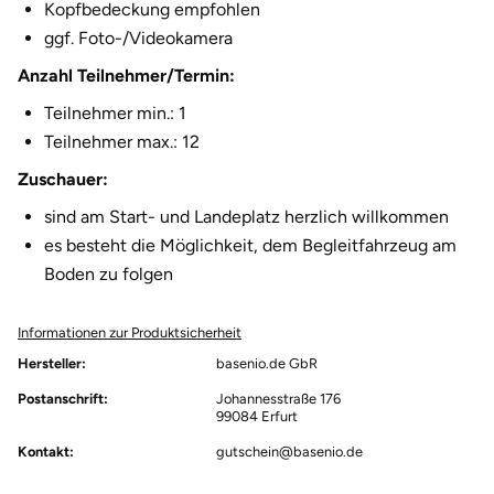
Kopfbedeckung empfohlen
Herzogenaurach
ggf. Foto-/Videokamera
Anzahl Teilnehmer/Termin:
Herzogtum Lauenburg
Teilnehmer min.: 1
Teilnehmer max.: 12
Homburg
Zuschauer:
Horb am Neckar
sind am Start- und Landeplatz herzlich willkommen
es besteht die Möglichkeit, dem Begleitfahrzeug am
Ibbenbüren
Boden zu folgen
Ingolstadt
Informationen zur Produktsicherheit
Hersteller:
basenio.de GbR
Jena
Postanschrift:
Johannesstraße 176
99084 Erfurt
Jerichower Land
Kontakt:
gutschein@basenio.de
Kamp-Lintfort