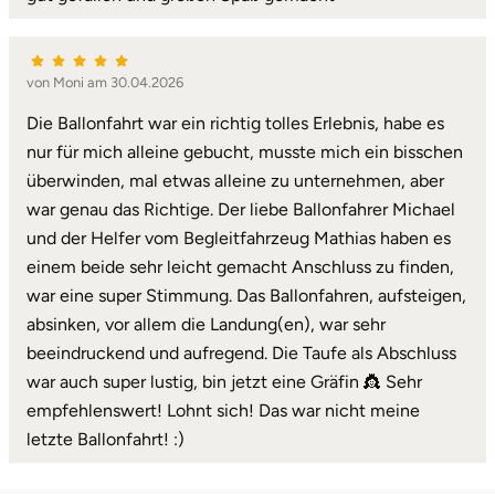
Lüneburg
von Moni am 30.04.2026
Magdeburg
Die Ballonfahrt war ein richtig tolles Erlebnis, habe es
nur für mich alleine gebucht, musste mich ein bisschen
Main-Kinzig-Kreis
überwinden, mal etwas alleine zu unternehmen, aber
war genau das Richtige. Der liebe Ballonfahrer Michael
Mainz
und der Helfer vom Begleitfahrzeug Mathias haben es
einem beide sehr leicht gemacht Anschluss zu finden,
Mannheim
war eine super Stimmung. Das Ballonfahren, aufsteigen,
absinken, vor allem die Landung(en), war sehr
Mecklenburgische Seenplatte
beeindruckend und aufregend. Die Taufe als Abschluss
war auch super lustig, bin jetzt eine Gräfin 👸 Sehr
Meiningen
empfehlenswert! Lohnt sich! Das war nicht meine
letzte Ballonfahrt! :)
Merzig