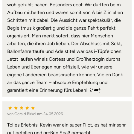
wohlgefühlt haben. Besonders cool: Wir durften beim
Aufbau mithelfen und waren somit von A bis Z in allen
Landkreis Rostock
Schritten mit dabei. Die Aussicht war spektakulär, die
Begleitmusik großartig und die ganze Fahrt perfekt
Landshut
organisiert. Man merkt sofort, dass hier Menschen
Langenselbold
arbeiten, die ihren Job lieben. Der Abschluss mit Sekt,
Ballonfahrertaufe und Adelstitel war das i-Tüpfelchen.
Leipzig
Jetzt laufen wir als Cortess und Großherzogin durchs
Leben und überlegen nun offiziell, wie wir unsere
Leutkirch
eigene Ländereien beanspruchen können. Vielen Dank
an das ganze Team – absolute Empfehlung und
Ludwigslust-Parchim
garantiert eine Erinnerung fürs Leben! 🎈👑🍾
Löbau
von Gerald Birkel am 24.05.2026
Lübeck
Tolles Erlebnis, Kevin war ein super Pilot, es hat mir sehr
gut gefallen und großen Spaß gemacht
Lüchow-Dannenberg