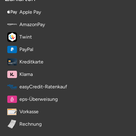
Stade
Apple Pay
AmazonPay
Steinburg
Twint
Stendal
PayPal
Stettiner Haff
Kreditkarte
Stormarn
Klarna
easyCredit-Ratenkauf
Straubing
eps-Überweisung
Stuttgart
Vorkasse
Sulz am Neckar
Rechnung
Tannheimer Tal