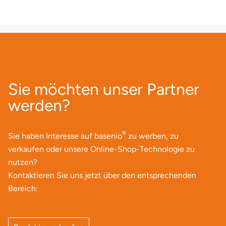
Ostholstein
Ostprignitz-Ruppin
Oy-Mittelberg
Sie möchten unser Partner
Passau
werden?
Pforzheim
®
Sie haben Interesse auf basenio
zu werben, zu
Pinneberg
verkaufen oder unsere Online-Shop-Technologie zu
nutzen?
Pirna
Kontaktieren Sie uns jetzt über den entsprechenden
Plön
Bereich:
Potsdam