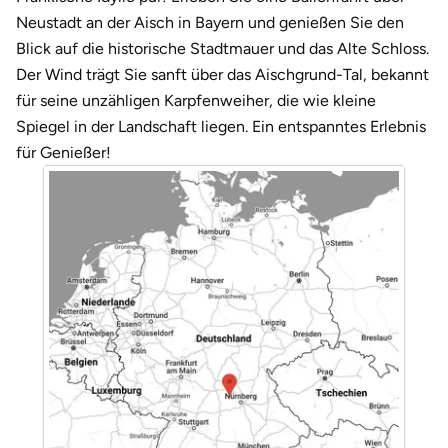
Darmstadt
Weimar
Neustadt an der Aisch in Bayern und genießen Sie den
Blick auf die historische Stadtmauer und das Alte Schloss.
Deggendorf
sächsische Schweiz
Der Wind trägt Sie sanft über das Aischgrund-Tal, bekannt
für seine unzähligen Karpfenweiher, die wie kleine
Dessau
Spiegel in der Landschaft liegen. Ein entspanntes Erlebnis
für Genießer!
Dietzenbach
Dingolfing
Dorsten
Dortmund
Dresden
Duisburg