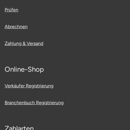
Saarbrücken
Prüfen
Salzgitter
Abrechnen
Schongau
Zahlung & Versand
Schwabach
Online-Shop
Schweinfurt
Schwerin
Verkäufer Registrierung
Segeberg
Branchenbuch Registrierung
Seligenstadt
Speyer
Zahlarten