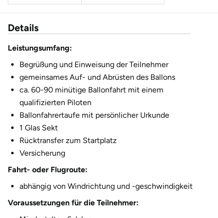
Fürstenfeldbruck
1.940,00 €
9 Personen
Details
Fürth
2.155,00 €
10 Personen
Leistungsumfang:
Geiselwind
2.370,00 €
11 Personen
Begrüßung und Einweisung der Teilnehmer
gemeinsames Auf- und Abrüsten des Ballons
2.585,00 €
12 Personen
Gelnhausen
ca. 60-90 minütige Ballonfahrt mit einem
qualifizierten Piloten
Gera
Ballonfahrertaufe mit persönlicher Urkunde
1 Glas Sekt
Gersfeld
Rücktransfer zum Startplatz
Versicherung
Gotha
Fahrt- oder Flugroute:
Göppingen
abhängig von Windrichtung und -geschwindigkeit
Voraussetzungen für die Teilnehmer:
Görlitz