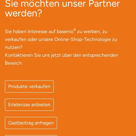
Sie möchten unser Partner
werden?
Landkreis Rostock
Landshut
®
Sie haben Interesse auf basenio
zu werben, zu
verkaufen oder unsere Online-Shop-Technologie zu
Langenselbold
nutzen?
Kontaktieren Sie uns jetzt über den entsprechenden
Leipzig
Bereich:
Leutkirch
Produkte verkaufen
Ludwigslust-Parchim
Erlebnisse anbieten
Löbau
Lübeck
Gastbeitrag anfragen
Lüchow-Dannenberg