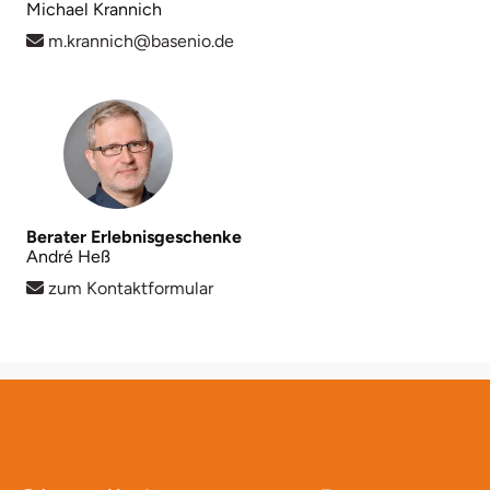
Michael Krannich
Karlsruhe
m.krannich@basenio.de
Kassel
Kempten
Kerken
Berater Erlebnisgeschenke
André Heß
Kiel
zum Kontaktformular
Koblenz
Kronach
Kulmbach
Köln