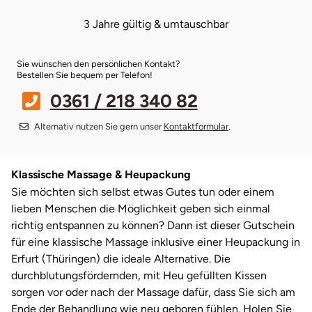
3 Jahre gültig & umtauschbar
Bruchköbel
Münster
Sangerhausen
Sie wünschen den persönlichen Kontakt?
Bruchsal
Nürnberg
Sonneberg
Bestellen Sie bequem per Telefon!
0361 / 218 340 82
Burghausen
Oberlausitz
Suhl
Alternativ nutzen Sie gern unser
Kontaktformular
.
Calw
Pirna
Unterwellenborn
Chemnitz
Riesa
Weimar
Klassische Massage & Heupackung
Sie möchten sich selbst etwas Gutes tun oder einem
lieben Menschen die Möglichkeit geben sich einmal
Cloppenburg
Ruhrgebiet
Weißenfels
richtig entspannen zu können? Dann ist dieser Gutschein
für eine klassische Massage inklusive einer Heupackung in
Coburg
Strausberg (Berlin/Brandenburg)
Witterda
Erfurt (Thüringen) die ideale Alternative. Die
durchblutungsfördernden, mit Heu gefüllten Kissen
Cottbus
Sömmerda
sorgen vor oder nach der Massage dafür, dass Sie sich am
Ende der Behandlung wie neu geboren fühlen. Holen Sie