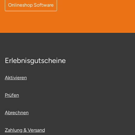
Onlineshop Software
Lüneburg
Magdeburg
Main-Kinzig-Kreis
Erlebnisgutscheine
Mainz
Mannheim
Aktivieren
Mecklenburgische Seenplatte
Prüfen
Meiningen
Abrechnen
Merzig
Zahlung & Versand