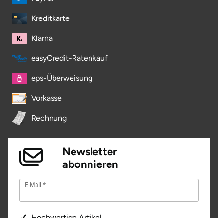
Neumünster
Kreditkarte
Nidda
Klarna
Nordwestmecklenburg
easyCredit-Ratenkauf
eps-Überweisung
Nürnberg
Vorkasse
Oberhavel
Rechnung
Odenwald
Newsletter
Oder-Spree
abonnieren
Oldenburg
E-Mail
Osnabrück
Hochwertige Artikel