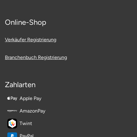
Mettingen
Moers
Online-Shop
Märkisch-Oderland
Verkäufer Registrierung
Mönchengladbach
Branchenbuch Registrierung
München
Münster
Zahlarten
Nagold
Apple Pay
Neckarsulm
AmazonPay
Twint
Nesselwang
PayPal