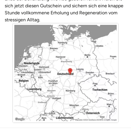
Darmstadt
Weimar
sich jetzt diesen Gutschein und sichern sich eine knappe
Stunde vollkommene Erholung und Regeneration vom
Deggendorf
sächsische Schweiz
stressigen Alltag.
Dessau
Dietzenbach
Dingolfing
Dorsten
Dortmund
Dresden
Duisburg