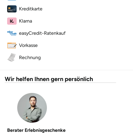
Kreditkarte
Herzogenaurach
Klarna
Herzogtum Lauenburg
easyCredit-Ratenkauf
Homburg
Vorkasse
Horb am Neckar
Rechnung
Ibbenbüren
Wir helfen Ihnen gern persönlich
Ingolstadt
Jena
Jerichower Land
Kamp-Lintfort
Berater Erlebnisgeschenke