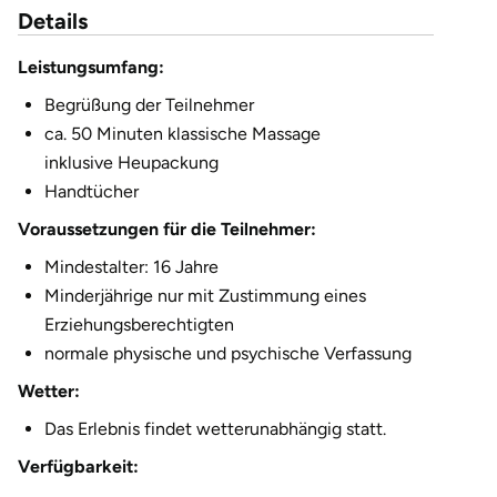
Düsseldorf
Details
Leistungsumfang:
Erfurt
Begrüßung der Teilnehmer
Erlangen
ca. 50 Minuten klassische Massage
inklusive Heupackung
Essen
Handtücher
Voraussetzungen für die Teilnehmer:
Flensburg
Mindestalter: 16 Jahre
Frankfurt am Main
Minderjährige nur mit Zustimmung eines
Erziehungsberechtigten
Freiberg
normale physische und psychische Verfassung
Wetter:
Freiburg
Das Erlebnis findet wetterunabhängig statt.
Fulda
Verfügbarkeit: