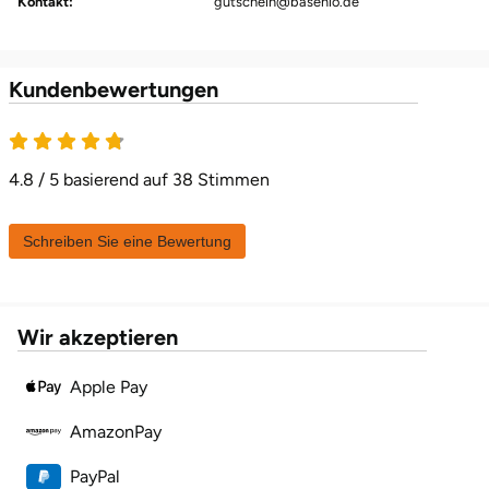
Kontakt:
gutschein@basenio.de
Halle
Hamburg
Kundenbewertungen
4.8 von 5
Hanau
4.8 / 5 basierend auf 38 Stimmen
Hannover
Schreiben Sie eine Bewertung
Haßfurt
Heidelberg
Wir akzeptieren
Heidenheim
Apple Pay
Heilbronn
AmazonPay
Heldburg
PayPal