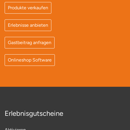
Produkte verkaufen
Lüneburg
Erlebnisse anbieten
Magdeburg
Gastbeitrag anfragen
Main-Kinzig-Kreis
Mainz
Onlineshop Software
Mannheim
Mecklenburgische Seenplatte
Meiningen
Erlebnisgutscheine
Merzig
Aktivieren