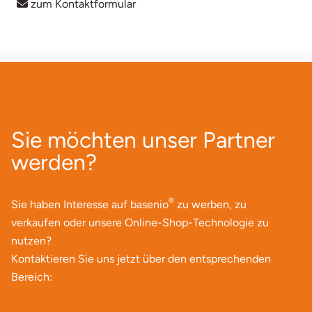
zum Kontaktformular
Landkreis Rostock
Landshut
Langenselbold
Sie möchten unser Partner
Leipzig
werden?
Leutkirch
®
Sie haben Interesse auf basenio
zu werben, zu
Ludwigslust-Parchim
verkaufen oder unsere Online-Shop-Technologie zu
nutzen?
Löbau
Kontaktieren Sie uns jetzt über den entsprechenden
Lübeck
Bereich:
Lüchow-Dannenberg