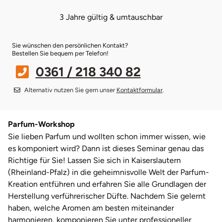
3 Jahre gültig & umtauschbar
Bruchköbel
Münster
Sangerhausen
Sie wünschen den persönlichen Kontakt?
Bruchsal
Nürnberg
Sonneberg
Bestellen Sie bequem per Telefon!
0361 / 218 340 82
Burghausen
Oberlausitz
Suhl
Alternativ nutzen Sie gern unser
Kontaktformular
.
Calw
Pirna
Unterwellenborn
Chemnitz
Riesa
Weimar
Parfum-Workshop
Sie lieben Parfum und wollten schon immer wissen, wie
es komponiert wird? Dann ist dieses Seminar genau das
Cloppenburg
Ruhrgebiet
Weißenfels
Richtige für Sie! Lassen Sie sich in Kaiserslautern
(Rheinland-Pfalz) in die geheimnisvolle Welt der Parfum-
Coburg
Strausberg (Berlin/Brandenburg)
Witterda
Kreation entführen und erfahren Sie alle Grundlagen der
Herstellung verführerischer Düfte. Nachdem Sie gelernt
Cottbus
Sömmerda
haben, welche Aromen am besten miteinander
harmonieren, komponieren Sie unter professioneller