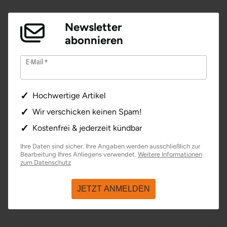
Ostholstein
Newsletter
Ostprignitz-Ruppin
abonnieren
Oy-Mittelberg
E-Mail
Passau
Hochwertige Artikel
Pforzheim
Wir verschicken keinen Spam!
Kostenfrei & jederzeit kündbar
Pinneberg
Ihre Daten sind sicher. Ihre Angaben werden ausschließlich zur
Bearbeitung Ihres Anliegens verwendet.
Weitere Informationen
Pirna
öffnet in neuem Fenster
zum Datenschutz
Plön
JETZT ANMELDEN
Potsdam