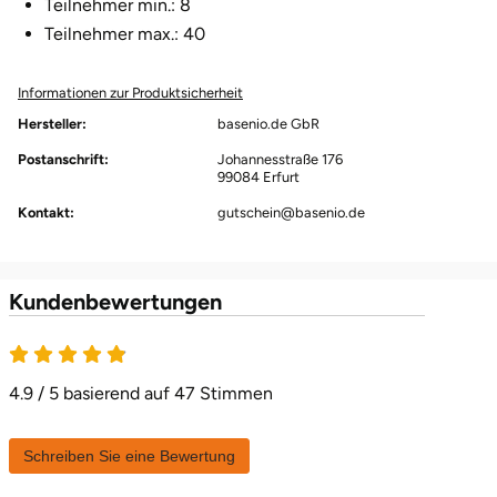
Teilnehmer min.: 8
Halle
Teilnehmer max.: 40
Hamburg
Informationen zur Produktsicherheit
Hersteller:
basenio.de GbR
Hanau
Postanschrift:
Johannesstraße 176
99084 Erfurt
Hannover
Kontakt:
gutschein@basenio.de
Haßfurt
Kundenbewertungen
Heidelberg
4.9 von 5
Heidenheim
4.9 / 5 basierend auf 47 Stimmen
Heilbronn
Schreiben Sie eine Bewertung
Heldburg