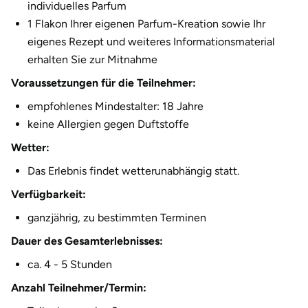
individuelles Parfum
Fürstenfeldbruck
1 Flakon Ihrer eigenen Parfum-Kreation sowie Ihr
eigenes Rezept und weiteres Informationsmaterial
Fürth
erhalten Sie zur Mitnahme
Geiselwind
Voraussetzungen für die Teilnehmer:
empfohlenes Mindestalter: 18 Jahre
Gelnhausen
keine Allergien gegen Duftstoffe
Wetter:
Gera
Das Erlebnis findet wetterunabhängig statt.
Gersfeld
Verfügbarkeit:
ganzjährig, zu bestimmten Terminen
Gotha
Dauer des Gesamterlebnisses:
Göppingen
ca. 4 - 5 Stunden
Anzahl Teilnehmer/Termin:
Görlitz