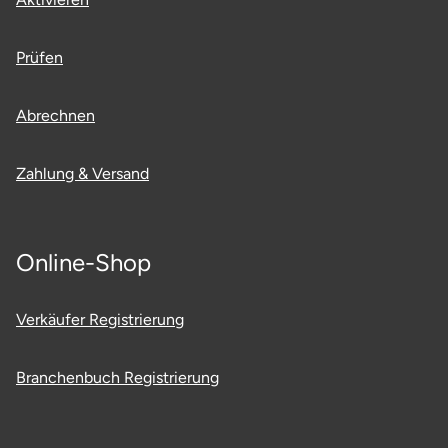
Mettingen
Moers
Prüfen
Märkisch-Oderland
Abrechnen
Mönchengladbach
Zahlung & Versand
München
Online-Shop
Münster
Nagold
Verkäufer Registrierung
Neckarsulm
Branchenbuch Registrierung
Nesselwang