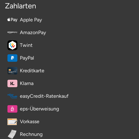
Neumünster
Zahlarten
Nidda
Apple Pay
AmazonPay
Nordwestmecklenburg
Twint
Nürnberg
PayPal
Oberhavel
Kreditkarte
Odenwald
Klarna
easyCredit-Ratenkauf
Oder-Spree
eps-Überweisung
Oldenburg
Vorkasse
Osnabrück
Rechnung