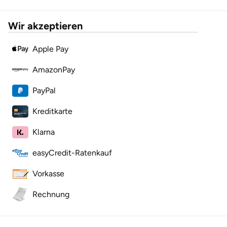
Herzogenaurach
Wir akzeptieren
Herzogtum Lauenburg
Apple Pay
Homburg
AmazonPay
PayPal
Horb am Neckar
Kreditkarte
Ibbenbüren
Klarna
Ingolstadt
easyCredit-Ratenkauf
Jena
Vorkasse
Jerichower Land
Rechnung
Kamp-Lintfort