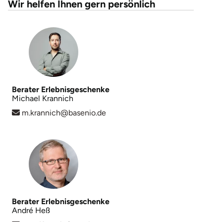
Wir helfen Ihnen gern persönlich
Karlsruhe
Kassel
Kempten
Berater Erlebnisgeschenke
Kerken
Michael Krannich
m.krannich@basenio.de
Kiel
Koblenz
Kronach
Kulmbach
Berater Erlebnisgeschenke
André Heß
Köln