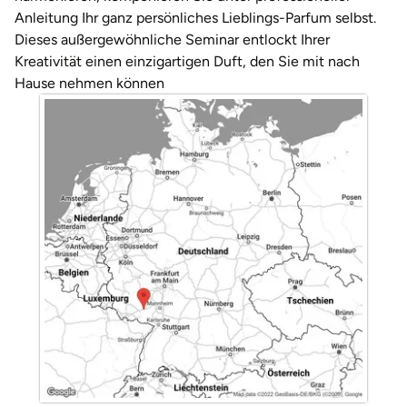
Darmstadt
Weimar
Anleitung Ihr ganz persönliches Lieblings-Parfum selbst.
Dieses außergewöhnliche Seminar entlockt Ihrer
Deggendorf
sächsische Schweiz
Kreativität einen einzigartigen Duft, den Sie mit nach
Hause nehmen können
Dessau
Dietzenbach
Dingolfing
Dorsten
Dortmund
Dresden
Duisburg