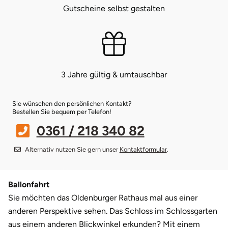
Gutscheine selbst gestalten
Münster
Sangerhausen
Nürnberg
Sonneberg
3 Jahre gültig & umtauschbar
Oberlausitz
Suhl
Pirna
Unterwellenborn
Sie wünschen den persönlichen Kontakt?
Bestellen Sie bequem per Telefon!
Riesa
Weimar
0361 / 218 340 82
Alternativ nutzen Sie gern unser
Kontaktformular
.
Ruhrgebiet
Weißenfels
Strausberg (Berlin/Brandenburg)
Witterda
Ballonfahrt
Sie möchten das Oldenburger Rathaus mal aus einer
Sömmerda
anderen Perspektive sehen. Das Schloss im Schlossgarten
aus einem anderen Blickwinkel erkunden? Mit einem