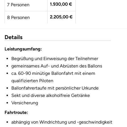
1.930,00 €
7 Personen
2.205,00 €
8 Personen
2.480,00 €
9 Personen
Details
2.755,00 €
10 Personen
Leistungsumfang:
3.030,00 €
11 Personen
Begrüßung und Einweisung der Teilnehmer
gemeinsames Auf- und Abrüsten des Ballons
3.305,00 €
12 Personen
ca. 60-90 minütige Ballonfahrt mit einem
qualifizierten Piloten
Ballonfahrertaufe mit persönlicher Urkunde
Sekt und diverse alkoholfreie Getränke
Versicherung
Fahrtroute:
abhängig von Windrichtung und -geschwindigkeit