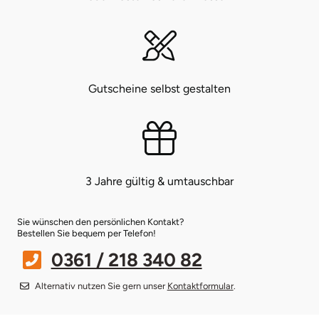
Münster
Sangerhausen
Nürnberg
Sonneberg
Gutscheine selbst gestalten
Oberlausitz
Suhl
Pirna
Unterwellenborn
Riesa
Weimar
3 Jahre gültig & umtauschbar
Ruhrgebiet
Weißenfels
Sie wünschen den persönlichen Kontakt?
Bestellen Sie bequem per Telefon!
Strausberg (Berlin/Brandenburg)
Witterda
0361 / 218 340 82
Sömmerda
Alternativ nutzen Sie gern unser
Kontaktformular
.