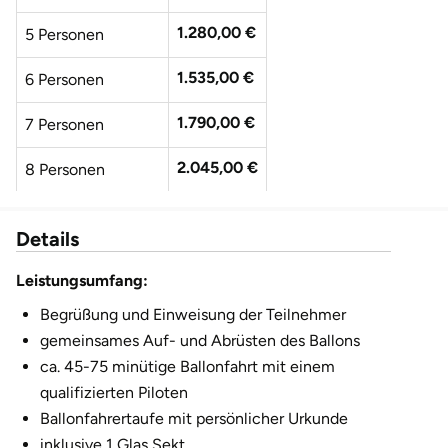
1.280,00 €
5 Personen
1.535,00 €
6 Personen
1.790,00 €
7 Personen
2.045,00 €
8 Personen
2.300,00 €
9 Personen
Details
2.555,00 €
10 Personen
Leistungsumfang:
2.810,00 €
11 Personen
Begrüßung und Einweisung der Teilnehmer
gemeinsames Auf- und Abrüsten des Ballons
3.065,00 €
12 Personen
ca. 45-75 minütige Ballonfahrt mit einem
qualifizierten Piloten
Ballonfahrertaufe mit persönlicher Urkunde
inklusive 1 Glas Sekt