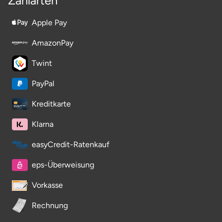
Zahlarten
Apple Pay
AmazonPay
Twint
PayPal
Kreditkarte
Klarna
easyCredit-Ratenkauf
eps-Überweisung
Vorkasse
Rechnung