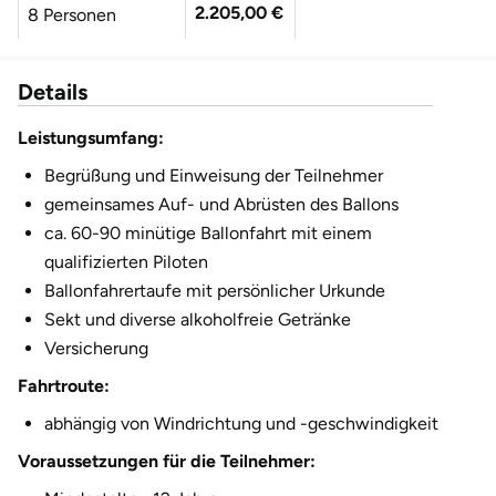
2.205,00 €
8 Personen
2.480,00 €
9 Personen
Details
2.755,00 €
10 Personen
Leistungsumfang:
3.030,00 €
11 Personen
Begrüßung und Einweisung der Teilnehmer
gemeinsames Auf- und Abrüsten des Ballons
3.305,00 €
12 Personen
ca. 60-90 minütige Ballonfahrt mit einem
qualifizierten Piloten
Ballonfahrertaufe mit persönlicher Urkunde
Sekt und diverse alkoholfreie Getränke
Versicherung
Fahrtroute:
abhängig von Windrichtung und -geschwindigkeit
Voraussetzungen für die Teilnehmer: