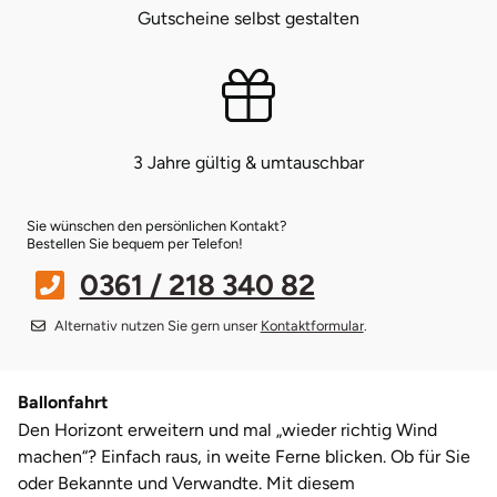
Gutscheine selbst gestalten
Münster
Sangerhausen
Nürnberg
Sonneberg
3 Jahre gültig & umtauschbar
Oberlausitz
Suhl
Pirna
Unterwellenborn
Sie wünschen den persönlichen Kontakt?
Bestellen Sie bequem per Telefon!
Riesa
Weimar
0361 / 218 340 82
Alternativ nutzen Sie gern unser
Kontaktformular
.
Ruhrgebiet
Weißenfels
Strausberg (Berlin/Brandenburg)
Witterda
Ballonfahrt
Den Horizont erweitern und mal „wieder richtig Wind
Sömmerda
machen“? Einfach raus, in weite Ferne blicken. Ob für Sie
oder Bekannte und Verwandte. Mit diesem