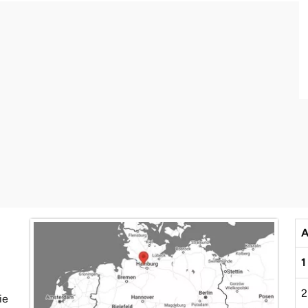
A
1
2
ie