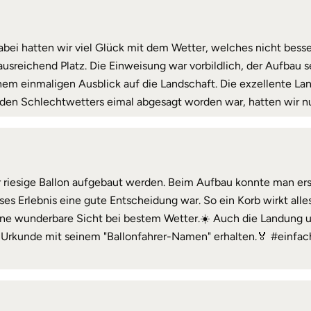
abei hatten wir viel Glück mit dem Wetter, welches nicht bess
ausreichend Platz. Die Einweisung war vorbildlich, der Aufbau s
inem einmaligen Ausblick auf die Landschaft. Die exzellente L
en Schlechtwetters eimal abgesagt worden war, hatten wir nun
 riesige Ballon aufgebaut werden. Beim Aufbau konnte man ers
eses Erlebnis eine gute Entscheidung war. So ein Korb wirkt alles
Eine wunderbare Sicht bei bestem Wetter.☀️ Auch die Landung 
ne Urkunde mit seinem "Ballonfahrer-Namen" erhalten.🏅 #einf