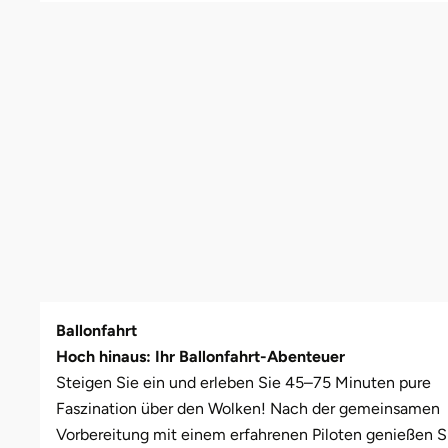
Leipzig
Schwäbische Alb
Oberhausen, Nordrhein-Westfalen
Freiburg
Leipzig
Mühlhausen
Freundin
Schwester
Mannheim
Rostock
Gotha
Masserberg
Nürnberg
Mama
Tante
Mühlhausen
Rottenburg am Neckar (Baden-Württemberg)
Hamburg
Meiningen
Paderborn
Papa
München
Schweinfurt (Bayern)
Hannover
Merseburg
Siebeldingen bei Ludwigshafen am Rhein
Schwester
Rosenheim
Sundern (NRW)
Jena
Naumburg (Saale)
Stuttgart
Sohn
Wuppertal
Wiesbaden
Köln
Nordhausen
Würzburg
Tochter
Ballonfahrt
Zwickau
Meißen
Querfurt
Zwickau
Hoch hinaus: Ihr Ballonfahrt-Abenteuer
Steigen Sie ein und erleben Sie 45–75 Minuten pure
Mengen
Römhild
Faszination über den Wolken! Nach der gemeinsamen
Vorbereitung mit einem erfahrenen Piloten genießen S
München
Saalfeld