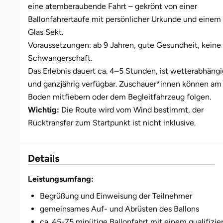
eine atemberaubende Fahrt – gekrönt von einer
Ballonfahrertaufe mit persönlicher Urkunde und einem
Münster
Sangerhausen
Glas Sekt.
Voraussetzungen: ab 9 Jahren, gute Gesundheit, keine
Nürnberg
Sonneberg
Schwangerschaft.
Das Erlebnis dauert ca. 4–5 Stunden, ist wetterabhängi
Oberlausitz
Suhl
und ganzjährig verfügbar. Zuschauer*innen können am
Boden mitfiebern oder dem Begleitfahrzeug folgen.
Pirna
Unterwellenborn
Wichtig:
Die Route wird vom Wind bestimmt, der
Rücktransfer zum Startpunkt ist nicht inklusive.
Riesa
Weimar
Ruhrgebiet
Weißenfels
Details
Strausberg (Berlin/Brandenburg)
Witterda
Leistungsumfang:
Begrüßung und Einweisung der Teilnehmer
Sömmerda
gemeinsames Auf- und Abrüsten des Ballons
ca. 45-75 minütige Ballonfahrt mit einem qualifizie