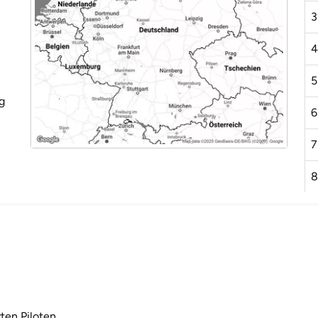
3
4
5
g
6
7
8
9
1
1
1
rten Piloten