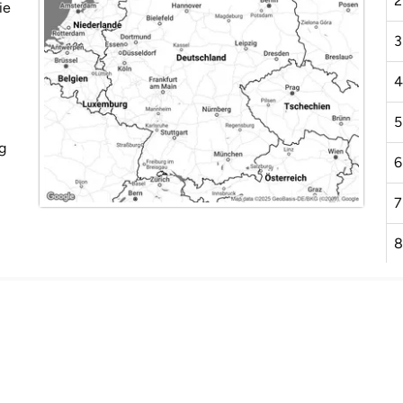
2
ie
3
4
5
g
6
7
8
9
1
1