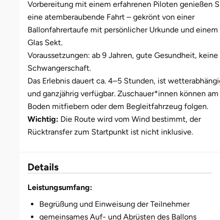
Vorbereitung mit einem erfahrenen Piloten genießen S
eine atemberaubende Fahrt – gekrönt von einer
Münster
Sangerhausen
Ballonfahrertaufe mit persönlicher Urkunde und einem
Glas Sekt.
Nürnberg
Sonneberg
Voraussetzungen: ab 9 Jahren, gute Gesundheit, keine
Schwangerschaft.
Oberlausitz
Suhl
Das Erlebnis dauert ca. 4–5 Stunden, ist wetterabhängi
und ganzjährig verfügbar. Zuschauer*innen können am
Pirna
Unterwellenborn
Boden mitfiebern oder dem Begleitfahrzeug folgen.
Wichtig:
Die Route wird vom Wind bestimmt, der
Riesa
Weimar
Rücktransfer zum Startpunkt ist nicht inklusive.
Ruhrgebiet
Weißenfels
Details
Strausberg (Berlin/Brandenburg)
Witterda
Leistungsumfang:
Sömmerda
Begrüßung und Einweisung der Teilnehmer
gemeinsames Auf- und Abrüsten des Ballons