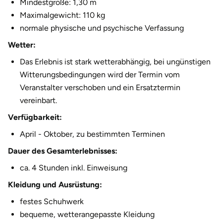
Mindestgröße: 1,30 m
Halle
Maximalgewicht: 110 kg
normale physische und psychische Verfassung
Hamburg
Wetter:
Hanau
Das Erlebnis ist stark wetterabhängig, bei ungünstigen
Witterungsbedingungen wird der Termin vom
Hannover
Veranstalter verschoben und ein Ersatztermin
vereinbart.
Haßfurt
Verfügbarkeit:
April - Oktober, zu bestimmten Terminen
Heidelberg
Dauer des Gesamterlebnisses:
Heidenheim
ca. 4 Stunden inkl. Einweisung
Kleidung und Ausrüstung:
Heilbronn
festes Schuhwerk
Heldburg
bequeme, wetterangepasste Kleidung