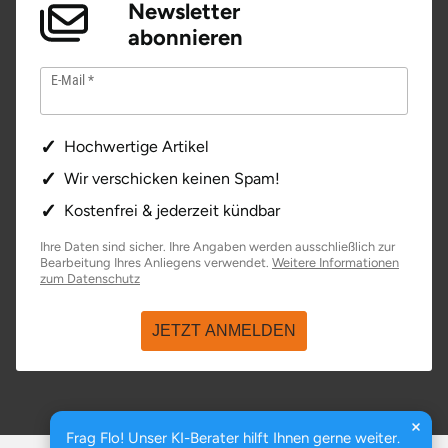
Newsletter
abonnieren
Stade
E-Mail
Steinburg
Stendal
Hochwertige Artikel
Wir verschicken keinen Spam!
Stettiner Haff
Kostenfrei & jederzeit kündbar
Stormarn
Ihre Daten sind sicher. Ihre Angaben werden ausschließlich zur
Bearbeitung Ihres Anliegens verwendet.
Weitere Informationen
öffnet in neuem Fenster
zum Datenschutz
Straubing
JETZT ANMELDEN
Stuttgart
Sulz am Neckar
Frag Flo! Unser KI-Berater hilft Ihnen gerne weiter.
Tannheimer Tal