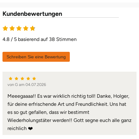
Karlsruhe
Kundenbewertungen
4.8 von 5
Kassel
4.8 / 5 basierend auf 38 Stimmen
Kempten
Schreiben Sie eine Bewertung
Kerken
Kiel
von G am 04.07.2026
Koblenz
Meeegaaaa!! Es war wirklich richtig toll! Danke, Holger,
für deine erfrischende Art und Freundlichkeit. Uns hat
Kronach
es so gut gefallen, dass wir bestimmt
Wiederholungstäter werden!! Gott segne euch alle ganz
Kulmbach
reichlich ❤️
Köln