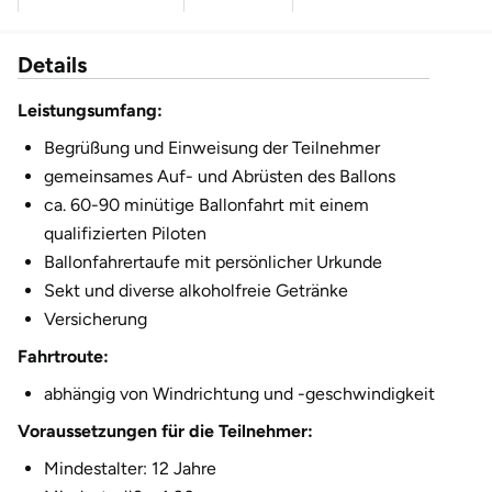
Fürstenfeldbruck
2.480,00 €
9 Personen
Details
Fürth
2.755,00 €
10 Personen
Leistungsumfang:
Geiselwind
3.030,00 €
11 Personen
Begrüßung und Einweisung der Teilnehmer
gemeinsames Auf- und Abrüsten des Ballons
3.305,00 €
Gelnhausen
12 Personen
ca. 60-90 minütige Ballonfahrt mit einem
qualifizierten Piloten
Gera
Ballonfahrertaufe mit persönlicher Urkunde
Sekt und diverse alkoholfreie Getränke
Gersfeld
Versicherung
Gotha
Fahrtroute:
abhängig von Windrichtung und -geschwindigkeit
Göppingen
Voraussetzungen für die Teilnehmer:
Görlitz
Mindestalter: 12 Jahre