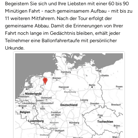
Darmstadt
Weimar
Begeistern Sie sich und Ihre Liebsten mit einer 60 bis 90
Minütigen Fahrt - nach gemeinsamem Aufbau - mit bis zu
Deggendorf
sächsische Schweiz
11 weiteren Mitfahrern. Nach der Tour erfolgt der
gemeinsame Abbau. Damit die Erinnerungen von Ihrer
Dessau
Fahrt noch lange im Gedächtnis bleiben, erhält jeder
Teilnehmer eine Ballonfahrertaufe mit persönlicher
Dietzenbach
Urkunde.
Dingolfing
Dorsten
Dortmund
Dresden
Duisburg