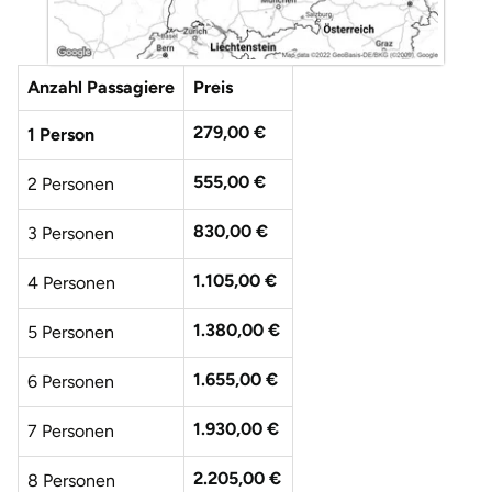
Düsseldorf
Erfurt
Anzahl Passagiere
Preis
Erlangen
279,00 €
1 Person
Essen
555,00 €
2 Personen
830,00 €
3 Personen
Flensburg
1.105,00 €
4 Personen
Frankfurt am Main
1.380,00 €
5 Personen
Freiberg
1.655,00 €
6 Personen
Freiburg
1.930,00 €
7 Personen
Fulda
2.205,00 €
8 Personen