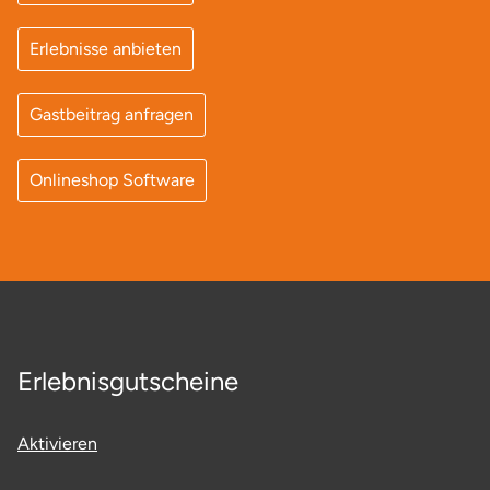
Ostholstein
Erlebnisse anbieten
Ostprignitz-Ruppin
Gastbeitrag anfragen
Oy-Mittelberg
Onlineshop Software
Passau
Pforzheim
Pinneberg
Pirna
Erlebnisgutscheine
Plön
Aktivieren
Potsdam