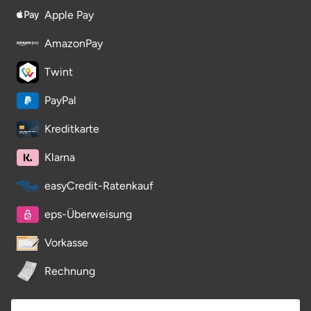
Apple Pay
Saarbrücken
AmazonPay
Salzgitter
Twint
Schongau
PayPal
Schwabach
Kreditkarte
Klarna
Schweinfurt
easyCredit-Ratenkauf
Schwerin
eps-Überweisung
Segeberg
Vorkasse
Seligenstadt
Rechnung
Speyer