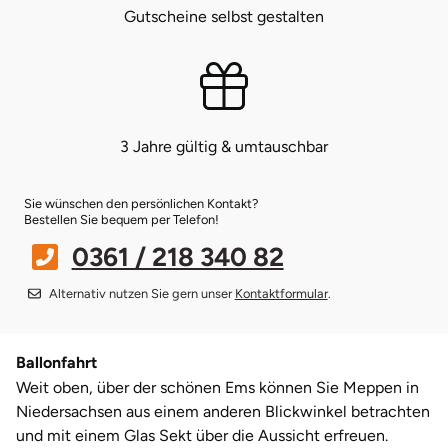
Gutscheine selbst gestalten
Bruchköbel
Münster
Sangerhausen
Bruchsal
Nürnberg
Sonneberg
3 Jahre gültig & umtauschbar
Burghausen
Oberlausitz
Suhl
Calw
Pirna
Unterwellenborn
Sie wünschen den persönlichen Kontakt?
Bestellen Sie bequem per Telefon!
Chemnitz
Riesa
Weimar
0361 / 218 340 82
Alternativ nutzen Sie gern unser
Kontaktformular
.
Cloppenburg
Ruhrgebiet
Weißenfels
Coburg
Strausberg (Berlin/Brandenburg)
Witterda
Ballonfahrt
Weit oben, über der schönen Ems können Sie Meppen in
Cottbus
Sömmerda
Niedersachsen aus einem anderen Blickwinkel betrachten
und mit einem Glas Sekt über die Aussicht erfreuen.