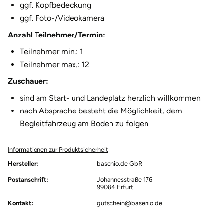
ggf. Kopfbedeckung
Herzogenaurach
ggf. Foto-/Videokamera
Anzahl Teilnehmer/Termin:
Herzogtum Lauenburg
Teilnehmer min.: 1
Teilnehmer max.: 12
Homburg
Zuschauer:
Horb am Neckar
sind am Start- und Landeplatz herzlich willkommen
nach Absprache besteht die Möglichkeit, dem
Ibbenbüren
Begleitfahrzeug am Boden zu folgen
Ingolstadt
Informationen zur Produktsicherheit
Jena
Hersteller:
basenio.de GbR
Postanschrift:
Johannesstraße 176
99084 Erfurt
Jerichower Land
Kontakt:
gutschein@basenio.de
Kamp-Lintfort