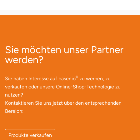
Neumünster
Nidda
Nordwestmecklenburg
Sie möchten unser Partner
Nürnberg
werden?
Oberhavel
®
Sie haben Interesse auf basenio
zu werben, zu
Odenwald
verkaufen oder unsere Online-Shop-Technologie zu
nutzen?
Oder-Spree
Kontaktieren Sie uns jetzt über den entsprechenden
Bereich:
Oldenburg
Osnabrück
Produkte verkaufen