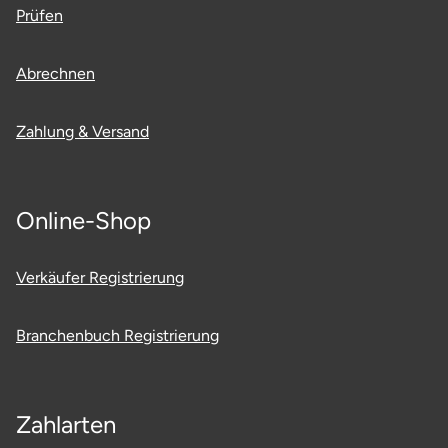
Prüfen
Potsdam-Mittelmark
Abrechnen
Prignitz
Regensburg
Zahlung & Versand
Rendsburg Eckernförde
Online-Shop
Rheine
Verkäufer Registrierung
Rodgau
Rostock
Branchenbuch Registrierung
Rottweil
Zahlarten
Rügen