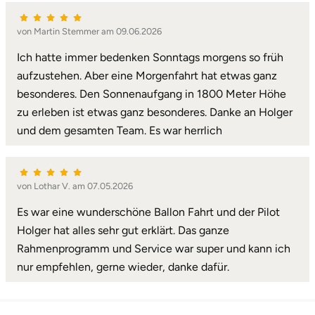
Landkreis Rostock
von Martin Stemmer am 09.06.2026
Ich hatte immer bedenken Sonntags morgens so früh
Landshut
aufzustehen. Aber eine Morgenfahrt hat etwas ganz
besonderes. Den Sonnenaufgang in 1800 Meter Höhe
Langenselbold
zu erleben ist etwas ganz besonderes. Danke an Holger
und dem gesamten Team. Es war herrlich
Leipzig
Leutkirch
von Lothar V. am 07.05.2026
Ludwigslust-Parchim
Es war eine wunderschöne Ballon Fahrt und der Pilot
Holger hat alles sehr gut erklärt. Das ganze
Löbau
Rahmenprogramm und Service war super und kann ich
nur empfehlen, gerne wieder, danke dafür.
Lübeck
Lüchow-Dannenberg