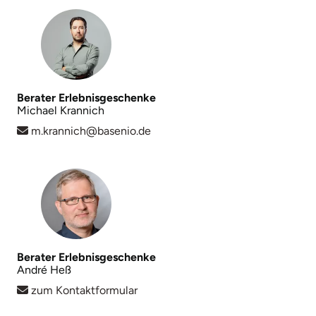
Mettingen
Moers
Märkisch-Oderland
Berater Erlebnisgeschenke
Michael Krannich
Mönchengladbach
m.krannich@basenio.de
München
Münster
Nagold
Neckarsulm
Berater Erlebnisgeschenke
André Heß
Nesselwang
zum Kontaktformular