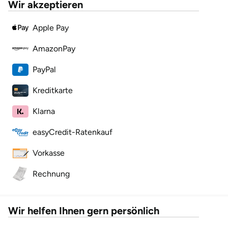
Wir akzeptieren
Lüneburg
Apple Pay
AmazonPay
Magdeburg
PayPal
Main-Kinzig-Kreis
Kreditkarte
Mainz
Klarna
Mannheim
easyCredit-Ratenkauf
Vorkasse
Mecklenburgische Seenplatte
Rechnung
Meiningen
Merzig
Wir helfen Ihnen gern persönlich