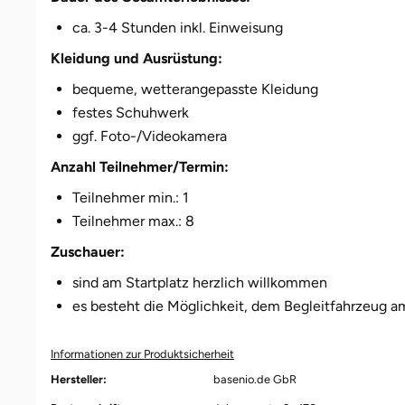
Düsseldorf
ca. 3-4 Stunden inkl. Einweisung
Erfurt
Kleidung und Ausrüstung:
bequeme, wetterangepasste Kleidung
Erlangen
festes Schuhwerk
ggf. Foto-/Videokamera
Essen
Anzahl Teilnehmer/Termin:
Flensburg
Teilnehmer min.: 1
Teilnehmer max.: 8
Frankfurt am Main
Zuschauer:
sind am Startplatz herzlich willkommen
Freiberg
es besteht die Möglichkeit, dem Begleitfahrzeug a
Freiburg
Informationen zur Produktsicherheit
Fulda
Hersteller:
basenio.de GbR