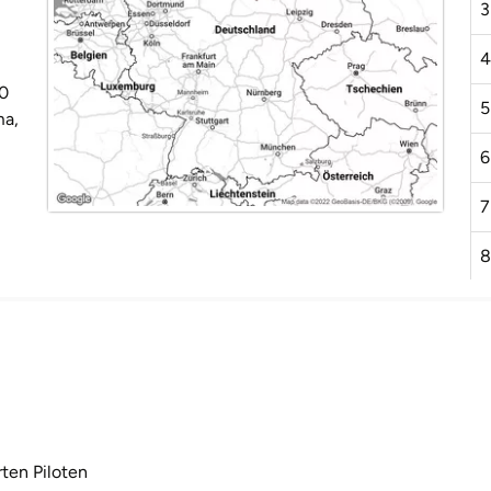
3
4
00
5
ma,
6
7
8
rten Piloten