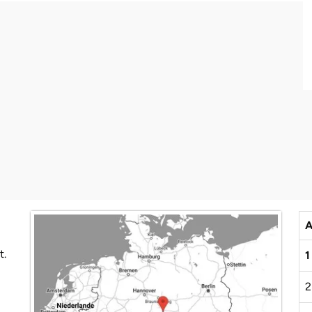
A
t.
1
2