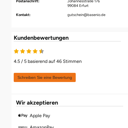
Postanschrift:
Johannesstraße 176
Fürstenfeldbruck
99084 Erfurt
Kontakt:
gutschein@basenio.de
Fürth
Geiselwind
Kundenbewertungen
Gelnhausen
4.5 / 5 basierend auf 46 Stimmen
Gera
Gersfeld
Schreiben Sie eine Bewertung
Gotha
Wir akzeptieren
Göppingen
Apple Pay
Görlitz
AmazonPay