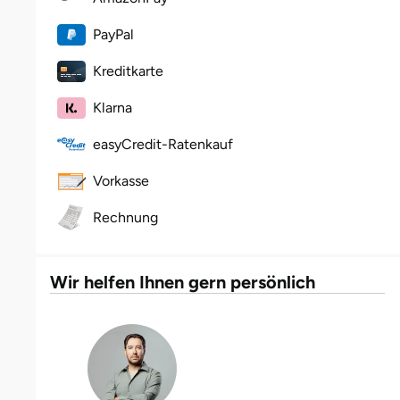
Halle
PayPal
Hamburg
Kreditkarte
Klarna
Hanau
easyCredit-Ratenkauf
Hannover
Vorkasse
Haßfurt
Rechnung
Heidelberg
Wir helfen Ihnen gern persönlich
Heidenheim
Heilbronn
Heldburg