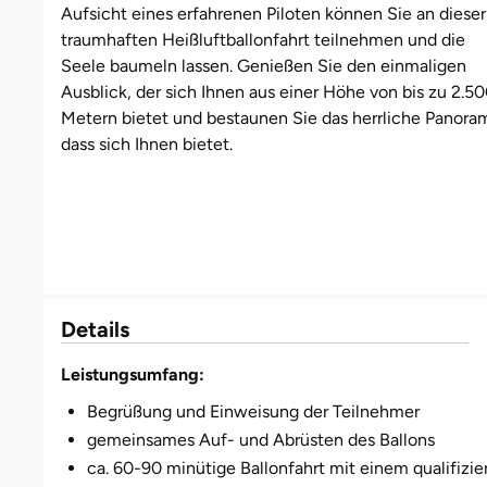
Aufsicht eines erfahrenen Piloten können Sie an dieser
traumhaften Heißluftballonfahrt teilnehmen und die
Bruchköbel
Münster
Sangerhausen
Seele baumeln lassen. Genießen Sie den einmaligen
Ausblick, der sich Ihnen aus einer Höhe von bis zu 2.5
Bruchsal
Nürnberg
Sonneberg
Metern bietet und bestaunen Sie das herrliche Panora
dass sich Ihnen bietet.
Burghausen
Oberlausitz
Suhl
Calw
Pirna
Unterwellenborn
Chemnitz
Riesa
Weimar
Details
Cloppenburg
Ruhrgebiet
Weißenfels
Leistungsumfang:
Coburg
Strausberg (Berlin/Brandenburg)
Witterda
Begrüßung und Einweisung der Teilnehmer
Cottbus
Sömmerda
gemeinsames Auf- und Abrüsten des Ballons
ca. 60-90 minütige Ballonfahrt mit einem qualifizie