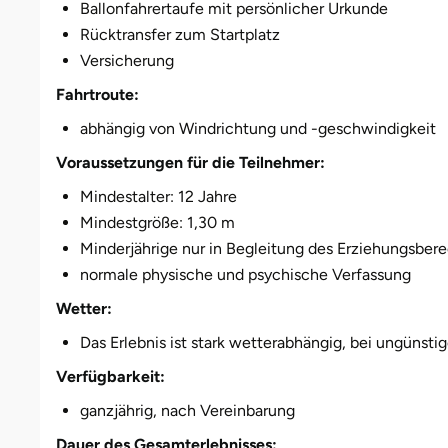
Darmstadt
Weimar
Ballonfahrertaufe mit persönlicher Urkunde
Rücktransfer zum Startplatz
Deggendorf
sächsische Schweiz
Versicherung
Fahrtroute:
Dessau
abhängig von Windrichtung und -geschwindigkeit
Dietzenbach
Voraussetzungen für die Teilnehmer:
Mindestalter: 12 Jahre
Dingolfing
Mindestgröße: 1,30 m
Minderjährige nur in Begleitung des Erziehungsber
Dorsten
normale physische und psychische Verfassung
Dortmund
Wetter:
Das Erlebnis ist stark wetterabhängig, bei ungünst
Dresden
Verfügbarkeit:
Duisburg
ganzjährig, nach Vereinbarung
Dauer des Gesamterlebnisses: