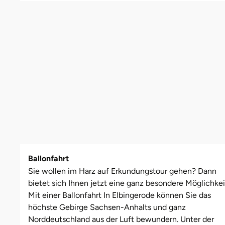
Leipzig
Schwäbische Alb
Bitterfeld
Oberhausen, Nordrhein-Westfalen
Freiburg
Leipzig
Mühlhausen
Freundin
Schwester
Mannheim
Blieskastel
Rostock
Gotha
Masserberg
Nürnberg
Mama
Tante
Mühlhausen
Bochum
Rottenburg am Neckar (Baden-Württemberg)
Hamburg
Meiningen
Paderborn
Papa
München
Bonn
Schweinfurt (Bayern)
Hannover
Merseburg
Siebeldingen bei Ludwigshafen am Rhein
Schwester
Rosenheim
Bostalsee
Sundern (NRW)
Jena
Naumburg (Saale)
Stuttgart
Sohn
Wuppertal
Brandenburg an der Havel
Wiesbaden
Köln
Nordhausen
Würzburg
Tochter
Ballonfahrt
Sie wollen im Harz auf Erkundungstour gehen? Dann
Zwickau
Braunschweig
Meißen
Querfurt
Zwickau
bietet sich Ihnen jetzt eine ganz besondere Möglichkei
Mit einer Ballonfahrt In Elbingerode können Sie das
Bremen
Mengen
Römhild
höchste Gebirge Sachsen-Anhalts und ganz
Norddeutschland aus der Luft bewundern. Unter der
Bremervörde
München
Saalfeld