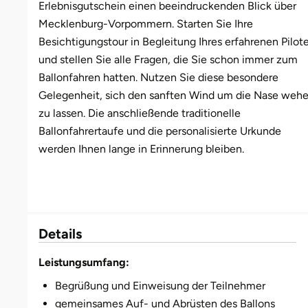
Erlebnisgutschein einen beeindruckenden Blick über
Mecklenburg-Vorpommern. Starten Sie Ihre
Münster
Sangerhausen
Besichtigungstour in Begleitung Ihres erfahrenen Pilot
und stellen Sie alle Fragen, die Sie schon immer zum
Nürnberg
Sonneberg
Ballonfahren hatten. Nutzen Sie diese besondere
Gelegenheit, sich den sanften Wind um die Nase weh
Oberlausitz
Suhl
zu lassen. Die anschließende traditionelle
Ballonfahrertaufe und die personalisierte Urkunde
Pirna
Unterwellenborn
werden Ihnen lange in Erinnerung bleiben.
Riesa
Weimar
Ruhrgebiet
Weißenfels
Details
Strausberg (Berlin/Brandenburg)
Witterda
Leistungsumfang:
Sömmerda
Begrüßung und Einweisung der Teilnehmer
gemeinsames Auf- und Abrüsten des Ballons