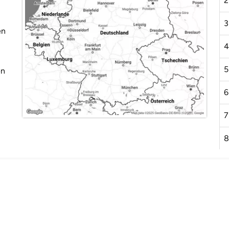
2
3
en
4
5
en
6
7
8
9
1
1