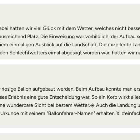
abei hatten wir viel Glück mit dem Wetter, welches nicht bess
ausreichend Platz. Die Einweisung war vorbildlich, der Aufbau s
inem einmaligen Ausblick auf die Landschaft. Die exzellente L
en Schlechtwetters eimal abgesagt worden war, hatten wir nun
 riesige Ballon aufgebaut werden. Beim Aufbau konnte man ers
eses Erlebnis eine gute Entscheidung war. So ein Korb wirkt alles
Eine wunderbare Sicht bei bestem Wetter.☀️ Auch die Landung 
ne Urkunde mit seinem "Ballonfahrer-Namen" erhalten.🏅 #einf