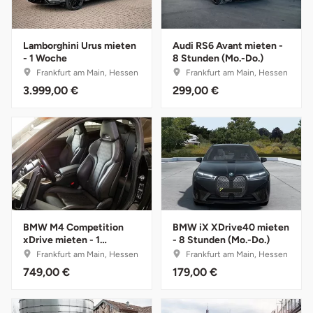
Darmstadt
Weimar
Deggendorf
sächsische Schweiz
Lamborghini Urus mieten
Audi RS6 Avant mieten -
- 1 Woche
8 Stunden (Mo.-Do.)
Dessau
Frankfurt am Main, Hessen
Frankfurt am Main, Hessen
3.999,00 €
299,00 €
Dietzenbach
Dingolfing
Dorsten
Dortmund
BMW M4 Competition
BMW iX XDrive40 mieten
xDrive mieten - 1
- 8 Stunden (Mo.-Do.)
Dresden
Wochenende (Fr.-So.)
Frankfurt am Main, Hessen
Frankfurt am Main, Hessen
749,00 €
179,00 €
Duisburg