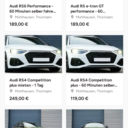
Audi RS6 Performance -
Audi RS e-tron GT
Halle
60 Minuten selber fahren
performance - 60
mit Instruktor
Minuten selber fahren mit
Mühlhausen, Thüringen
Mühlhausen, Thüringen
Hamburg
Instruktor
189,00 €
189,00 €
Hanau
Hannover
Haßfurt
Heidelberg
Audi RS4 Competition
Audi RS4 Competition
plus mieten - 1 Tag
plus - 60 Minuten selber
fahren mit Instruktor
Mühlhausen, Thüringen
Mühlhausen, Thüringen
Heidenheim
249,00 €
119,00 €
Heilbronn
Heldburg