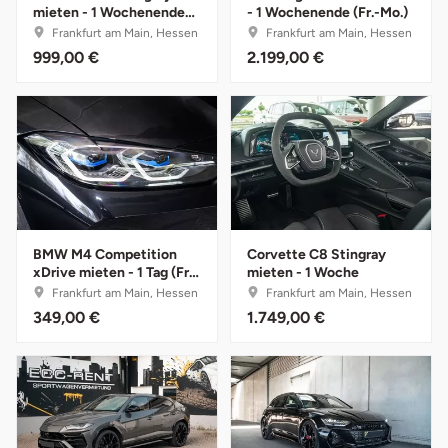
mieten - 1 Wochenende
- 1 Wochenende (Fr.-Mo.)
(Fr.-Mo.)
Frankfurt am Main, Hessen
Frankfurt am Main, Hessen
Bruchköbel
Münster
Sangerhausen
999,00 €
2.199,00 €
Bruchsal
Nürnberg
Sonneberg
Burghausen
Oberlausitz
Suhl
Calw
Pirna
Unterwellenborn
Chemnitz
Riesa
Weimar
BMW M4 Competition
Corvette C8 Stingray
xDrive mieten - 1 Tag (Fr.-
mieten - 1 Woche
So.)
Frankfurt am Main, Hessen
Frankfurt am Main, Hessen
Cloppenburg
Ruhrgebiet
Weißenfels
349,00 €
1.749,00 €
Coburg
Strausberg (Berlin/Brandenburg)
Witterda
Cottbus
Sömmerda