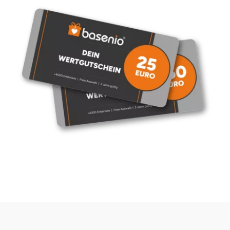
Tegernsee
Teltow-Fläming
Trier
Uckermark
Uelzen
Ulm
Usedom
Viersen
Villingen Schwenningen