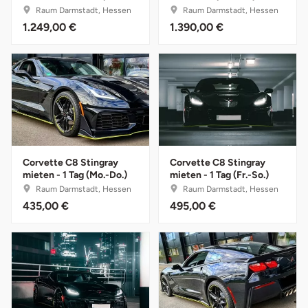
So.)
Raum Darmstadt, Hessen
Raum Darmstadt, Hessen
1.249,00 €
1.390,00 €
Landkreis Rostock
Landshut
Langenselbold
Leipzig
Corvette C8 Stingray
Corvette C8 Stingray
Leutkirch
mieten - 1 Tag (Mo.-Do.)
mieten - 1 Tag (Fr.-So.)
Raum Darmstadt, Hessen
Raum Darmstadt, Hessen
Ludwigslust-Parchim
435,00 €
495,00 €
Löbau
Lübeck
Lüchow-Dannenberg