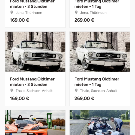
Ford Mustang Oldtimer
Ford Mustang Oldtimer
Ostholstein
mieten - 3 Stunden
mieten - 1 Tag
Jena, Thüringen
Jena, Thüringen
169,00 €
269,00 €
Ostprignitz-Ruppin
Oy-Mittelberg
Passau
Pforzheim
Ford Mustang Oldtimer
Ford Mustang Oldtimer
Pinneberg
mieten - 3 Stunden
mieten - 1 Tag
Thale, Sachsen-Anhalt
Thale, Sachsen-Anhalt
Pirna
169,00 €
269,00 €
Plön
Potsdam