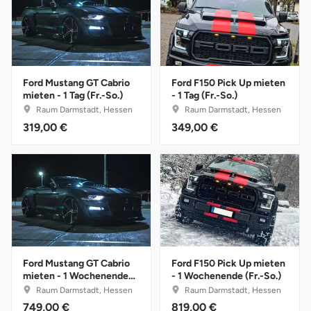
Mettingen
Moers
Märkisch-Oderland
Ford Mustang GT Cabrio
Ford F150 Pick Up mieten
mieten - 1 Tag (Fr.-So.)
- 1 Tag (Fr.-So.)
Mönchengladbach
Raum Darmstadt, Hessen
Raum Darmstadt, Hessen
319,00 €
349,00 €
München
Münster
Nagold
Neckarsulm
Ford Mustang GT Cabrio
Ford F150 Pick Up mieten
mieten - 1 Wochenende
- 1 Wochenende (Fr.-So.)
Nesselwang
(Fr.-So.)
Raum Darmstadt, Hessen
Raum Darmstadt, Hessen
749,00 €
819,00 €