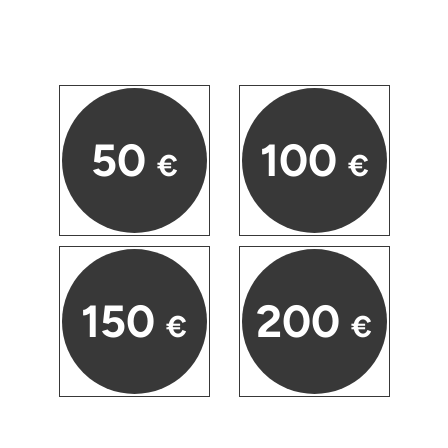
Stade
Steinburg
Stendal
50
100
€
€
Stettiner Haff
Stormarn
Straubing
150
200
€
€
Stuttgart
Sulz am Neckar
Tannheimer Tal