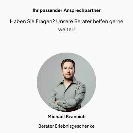
Ihr passender Ansprechpartner
Vorpommern-Greifswald
Haben Sie Fragen? Unsere Berater helfen gerne
weiter!
Vorpommern-Rügen
Weimar
Wertach
Wesel
Witten
Würzburg
Michael Krannich
Zweibrücken
Berater Erlebnisgeschenke