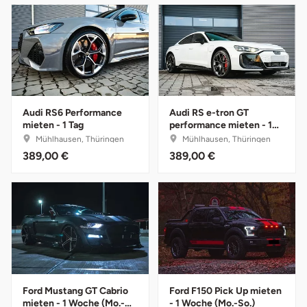
Karlsruhe
Kassel
Kempten
Audi RS6 Performance
Audi RS e-tron GT
mieten - 1 Tag
performance mieten - 1
Kerken
Tag
Mühlhausen, Thüringen
Mühlhausen, Thüringen
389,00 €
389,00 €
Kiel
Koblenz
Kronach
Kulmbach
Ford Mustang GT Cabrio
Ford F150 Pick Up mieten
Köln
mieten - 1 Woche (Mo.-
- 1 Woche (Mo.-So.)