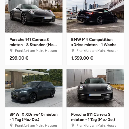
Düsseldorf
Erfurt
Erlangen
Porsche 911 Carrera S
BMW M4 Competition
mieten - 8 Stunden (Mo.-
xDrive mieten - 1 Woche
Essen
Do.)
Frankfurt am Main, Hessen
Frankfurt am Main, Hessen
299,00 €
1.599,00 €
Flensburg
Frankfurt am Main
Freiberg
Freiburg
BMW iX XDrive40 mieten
Porsche 911 Carrera S
Fulda
- 1 Tag (Mo.-Do.)
mieten - 1 Tag (Mo.-Do.)
Frankfurt am Main, Hessen
Frankfurt am Main, Hessen