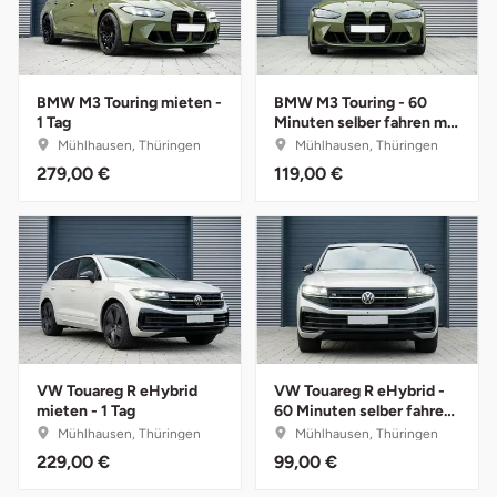
Herzogenaurach
Herzogtum Lauenburg
BMW M3 Touring mieten -
BMW M3 Touring - 60
1 Tag
Minuten selber fahren mit
Instruktor
Homburg
Mühlhausen, Thüringen
Mühlhausen, Thüringen
279,00 €
119,00 €
Horb am Neckar
Ibbenbüren
Ingolstadt
Jena
VW Touareg R eHybrid
VW Touareg R eHybrid -
mieten - 1 Tag
60 Minuten selber fahren
Jerichower Land
mit Instruktor
Mühlhausen, Thüringen
Mühlhausen, Thüringen
229,00 €
99,00 €
Kamp-Lintfort