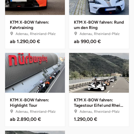
Potsdam-Mittelmark
Prignitz
KTM X-BOW fahren:
KTM X-BOW fahren: Rund
Fahrtraining
um den Ring
Adenau, Rheinland-Pfalz
Adenau, Rheinland-Pfalz
Regensburg
ab
1.290,00 €
ab
990,00 €
Rendsburg Eckernförde
Rheine
Rodgau
Rostock
KTM X-BOW fahren:
KTM X-BOW fahren:
Highlight Tour
Tagestour Eifel und Rhein
- 1 Person
Adenau, Rheinland-Pfalz
Adenau, Rheinland-Pfalz
Rottweil
ab
2.890,00 €
1.290,00 €
Rügen