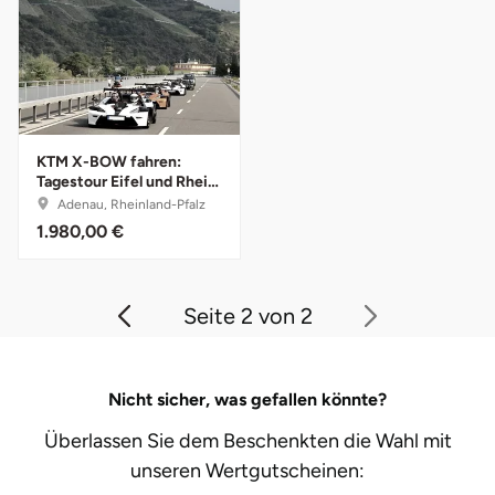
Saarbrücken
Salzgitter
Schongau
KTM X-BOW fahren:
Tagestour Eifel und Rhein
Schwabach
- 2 Personen
Adenau, Rheinland-Pfalz
1.980,00 €
Schweinfurt
Seite 2 von 2
Schwerin
Segeberg
Nicht sicher, was gefallen könnte?
Seligenstadt
Überlassen Sie dem Beschenkten die Wahl mit
unseren
Wertgutscheinen:
Speyer