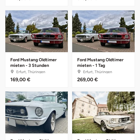
Neumünster
Nidda
Nordwestmecklenburg
Nürnberg
Ford Mustang Oldtimer
Ford Mustang Oldtimer
mieten - 3 Stunden
mieten - 1 Tag
Oberhavel
Erfurt, Thüringen
Erfurt, Thüringen
169,00 €
269,00 €
Odenwald
Oder-Spree
Oldenburg
Osnabrück