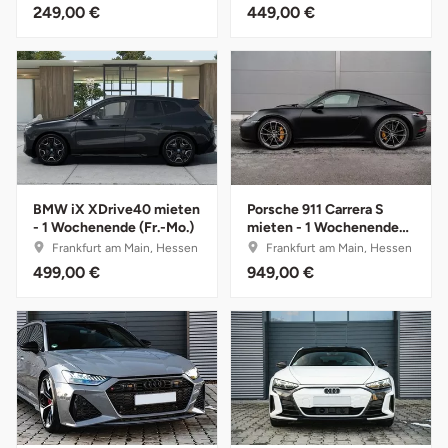
249,00 €
449,00 €
Fürstenfeldbruck
Fürth
Geiselwind
Gelnhausen
BMW iX XDrive40 mieten
Porsche 911 Carrera S
Gera
- 1 Wochenende (Fr.-Mo.)
mieten - 1 Wochenende
(Fr.-Mo.)
Frankfurt am Main, Hessen
Frankfurt am Main, Hessen
Gersfeld
499,00 €
949,00 €
Gotha
Göppingen
Görlitz