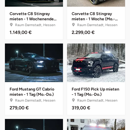
Corvette C8 Stingray
Corvette C8 Stingray
Lüneburg
mieten - 1 Wochenende
mieten - 1 Woche (Mo.-
(Fr.-So.)
So.)
Raum Darmstadt, Hessen
Raum Darmstadt, Hessen
Magdeburg
1.149,00 €
2.299,00 €
Main-Kinzig-Kreis
Mainz
Mannheim
Mecklenburgische Seenplatte
Ford Mustang GT Cabrio
Ford F150 Pick Up mieten
mieten - 1 Tag (Mo.-Do.)
- 1 Tag (Mo.-Do.)
Raum Darmstadt, Hessen
Raum Darmstadt, Hessen
Meiningen
279,00 €
319,00 €
Merzig