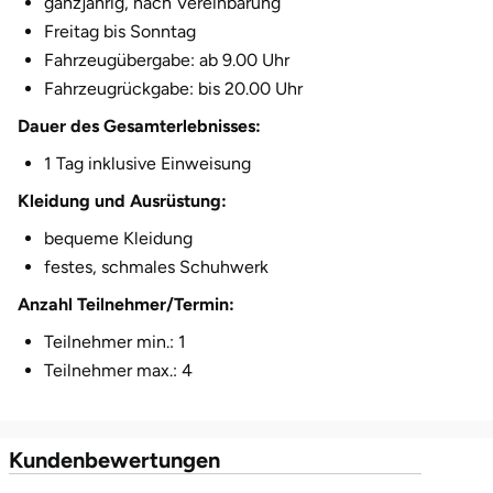
ganzjährig, nach Vereinbarung
Freitag bis Sonntag
Herzogenaurach
Fahrzeugübergabe: ab 9.00 Uhr
Herzogtum Lauenburg
Fahrzeugrückgabe: bis 20.00 Uhr
Dauer des Gesamterlebnisses:
Homburg
1 Tag inklusive Einweisung
Horb am Neckar
Kleidung und Ausrüstung:
bequeme Kleidung
Ibbenbüren
festes, schmales Schuhwerk
Anzahl Teilnehmer/Termin:
Ingolstadt
Teilnehmer min.: 1
Jena
Teilnehmer max.: 4
Jerichower Land
Kundenbewertungen
Kamp-Lintfort