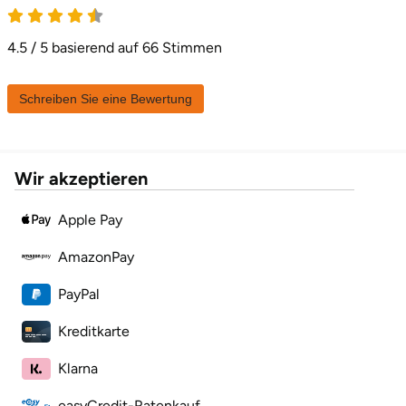
4.5 von 5
Karlsruhe
4.5 / 5 basierend auf 66 Stimmen
Kassel
Schreiben Sie eine Bewertung
Kempten
Kerken
Wir akzeptieren
Kiel
Apple Pay
AmazonPay
Koblenz
PayPal
Kronach
Kreditkarte
Kulmbach
Klarna
Köln
easyCredit-Ratenkauf