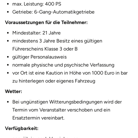
max. Leistung: 400 PS
Halle
Getriebe: 6-Gang-Automatikgetriebe
Voraussetzungen für die Teilnehmer:
Hamburg
Mindestalter: 21 Jahre
Hanau
mindestens 3 Jahre Besitz eines gültigen
Führerscheins Klasse 3 oder B
Hannover
gültiger Personalausweis
normale physische und psychische Verfassung
Haßfurt
vor Ort ist eine Kaution in Höhe von 1000 Euro in bar
zu hinterlegen oder eigenes Fahrzeug
Heidelberg
Wetter:
Heidenheim
Bei ungünstigen Witterungsbedingungen wird der
Termin vom Veranstalter verschoben und ein
Heilbronn
Ersatztermin vereinbart.
Verfügbarkeit:
Heldburg