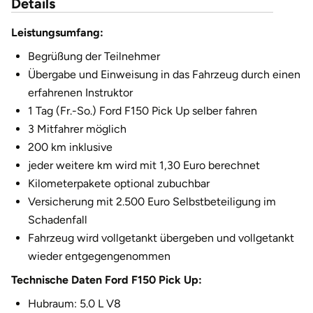
Details
Fürstenfeldbruck
Leistungsumfang:
Fürth
Begrüßung der Teilnehmer
Übergabe und Einweisung in das Fahrzeug durch einen
Geiselwind
erfahrenen Instruktor
1 Tag (Fr.-So.) Ford F150 Pick Up selber fahren
Gelnhausen
3 Mitfahrer möglich
200 km inklusive
Gera
jeder weitere km wird mit 1,30 Euro berechnet
Kilometerpakete optional zubuchbar
Gersfeld
Versicherung mit 2.500 Euro Selbstbeteiligung im
Schadenfall
Gotha
Fahrzeug wird vollgetankt übergeben und vollgetankt
wieder entgegengenommen
Göppingen
Technische Daten Ford F150 Pick Up:
Görlitz
Hubraum: 5.0 L V8