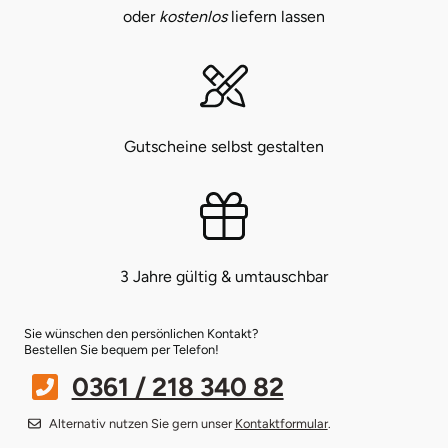
oder
kostenlos
liefern lassen
Bruchköbel
Münster
Sangerhausen
Bruchsal
Nürnberg
Sonneberg
Gutscheine selbst gestalten
Burghausen
Oberlausitz
Suhl
Calw
Pirna
Unterwellenborn
Chemnitz
Riesa
Weimar
3 Jahre gültig & umtauschbar
Cloppenburg
Ruhrgebiet
Weißenfels
Sie wünschen den persönlichen Kontakt?
Coburg
Strausberg (Berlin/Brandenburg)
Witterda
Bestellen Sie bequem per Telefon!
0361 / 218 340 82
Cottbus
Sömmerda
Alternativ nutzen Sie gern unser
Kontaktformular
.