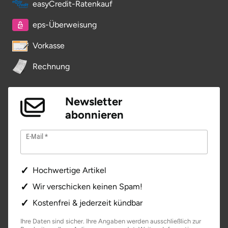
easyCredit-Ratenkauf
Potsdam-Mittelmark
eps-Überweisung
Prignitz
Vorkasse
Regensburg
Rechnung
Rendsburg Eckernförde
Newsletter
abonnieren
Rheine
E-Mail
Rodgau
Rostock
Hochwertige Artikel
Wir verschicken keinen Spam!
Rottweil
Kostenfrei & jederzeit kündbar
Rügen
Ihre Daten sind sicher. Ihre Angaben werden ausschließlich zur