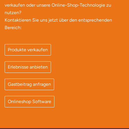
Mettingen
verkaufen oder unsere Online-Shop-Technologie zu
nutzen?
Moers
Kontaktieren Sie uns jetzt über den entsprechenden
Bereich:
Märkisch-Oderland
Mönchengladbach
Produkte verkaufen
München
Erlebnisse anbieten
Münster
Gastbeitrag anfragen
Nagold
Onlineshop Software
Neckarsulm
Nesselwang