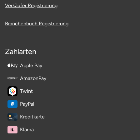
Verkäufer Registrierung
Ostholstein
Ostprignitz-Ruppin
Branchenbuch Registrierung
Oy-Mittelberg
Zahlarten
Passau
Apple Pay
Pforzheim
AmazonPay
Pinneberg
Twint
Pirna
PayPal
Plön
Kreditkarte
Klarna
Potsdam