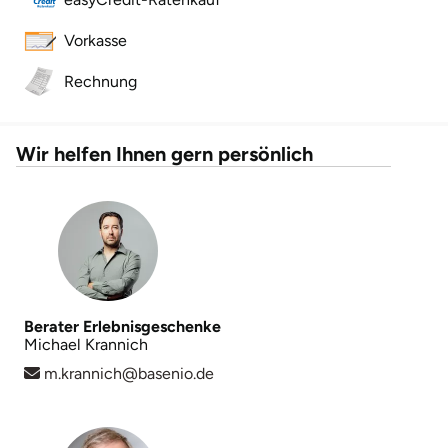
Vorkasse
Landkreis Rostock
Rechnung
Landshut
Langenselbold
Wir helfen Ihnen gern persönlich
Leipzig
Leutkirch
Ludwigslust-Parchim
Berater Erlebnisgeschenke
Michael Krannich
Löbau
m.krannich@basenio.de
Lübeck
Lüchow-Dannenberg