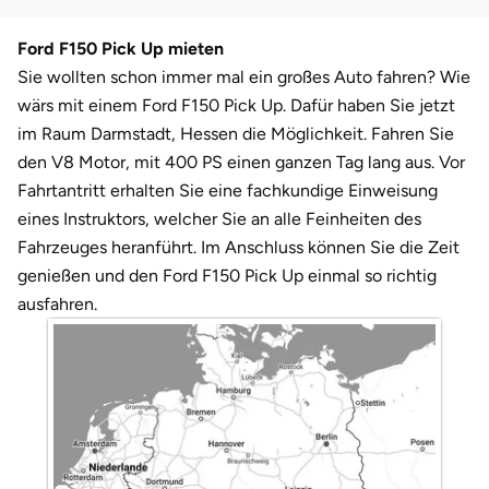
Darmstadt
Weimar
Ford F150 Pick Up mieten
Deggendorf
sächsische Schweiz
Sie wollten schon immer mal ein großes Auto fahren? Wie
wärs mit einem Ford F150 Pick Up. Dafür haben Sie jetzt
Dessau
im Raum Darmstadt, Hessen die Möglichkeit. Fahren Sie
den V8 Motor, mit 400 PS einen ganzen Tag lang aus. Vor
Dietzenbach
Fahrtantritt erhalten Sie eine fachkundige Einweisung
eines Instruktors, welcher Sie an alle Feinheiten des
Dingolfing
Fahrzeuges heranführt. Im Anschluss können Sie die Zeit
genießen und den Ford F150 Pick Up einmal so richtig
Dorsten
ausfahren.
Dortmund
Dresden
Duisburg