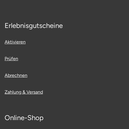
Neumünster
Nidda
Erlebnisgutscheine
Nordwestmecklenburg
Aktivieren
Nürnberg
Prüfen
Oberhavel
Abrechnen
Odenwald
Oder-Spree
Zahlung & Versand
Oldenburg
Online-Shop
Osnabrück