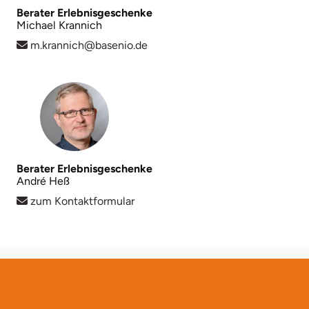
Berater Erlebnisgeschenke
Michael Krannich
Lüneburg
m.krannich@basenio.de
Magdeburg
Main-Kinzig-Kreis
Mainz
Berater Erlebnisgeschenke
Mannheim
André Heß
zum Kontaktformular
Mecklenburgische Seenplatte
Meiningen
Merzig