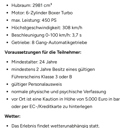
Hubraum: 2981 cm³
Halle
Motor: 6-Zylinder Boxer Turbo
max. Leistung: 450 PS
Hamburg
Höchstgeschwindigkeit: 308 km/h
Beschleunigung 0-100 km/h: 3,7 s
Hanau
Getriebe: 8 Gang-Automatikgetriebe
Hannover
Voraussetzungen für die Teilnehmer:
Mindestalter: 24 Jahre
Haßfurt
mindestens 2 Jahre Besitz eines gültigen
Führerscheins Klasse 3 oder B
Heidelberg
gültiger Personalausweis
normale physische und psychische Verfassung
Heidenheim
vor Ort ist eine Kaution in Höhe von 5.000 Euro in bar
oder per EC-/Kreditkarte zu hinterlegen
Heilbronn
Wetter:
Heldburg
Das Erlebnis findet wetterunabhängig statt.