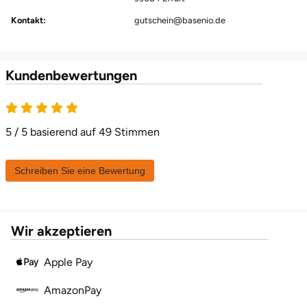
Kontakt:
gutschein@basenio.de
Karlsruhe
Kassel
Kundenbewertungen
Kempten
Kerken
5 / 5 basierend auf 49 Stimmen
Kiel
Schreiben Sie eine Bewertung
Koblenz
Wir akzeptieren
Kronach
Apple Pay
Kulmbach
AmazonPay
Köln