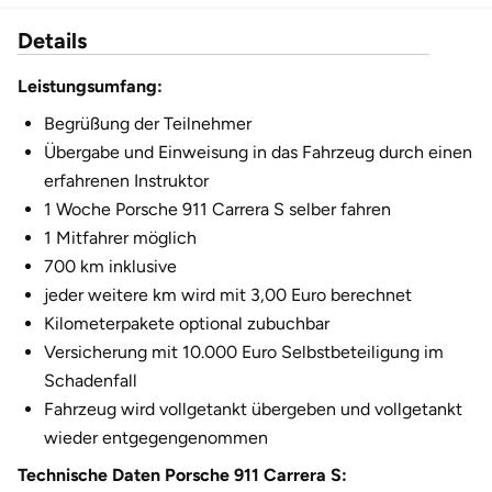
Fürstenfeldbruck
Details
Fürth
Leistungsumfang:
Begrüßung der Teilnehmer
Geiselwind
Übergabe und Einweisung in das Fahrzeug durch einen
erfahrenen Instruktor
Gelnhausen
1 Woche Porsche 911 Carrera S selber fahren
1 Mitfahrer möglich
Gera
700 km inklusive
jeder weitere km wird mit 3,00 Euro berechnet
Gersfeld
Kilometerpakete optional zubuchbar
Gotha
Versicherung mit 10.000 Euro Selbstbeteiligung im
Schadenfall
Göppingen
Fahrzeug wird vollgetankt übergeben und vollgetankt
wieder entgegengenommen
Görlitz
Technische Daten Porsche 911 Carrera S: