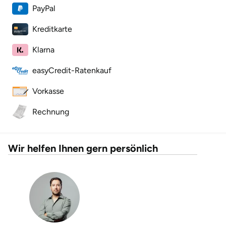
PayPal
Landkreis Rostock
Kreditkarte
Landshut
Klarna
easyCredit-Ratenkauf
Langenselbold
Vorkasse
Leipzig
Rechnung
Leutkirch
Wir helfen Ihnen gern persönlich
Ludwigslust-Parchim
Löbau
Lübeck
Lüchow-Dannenberg