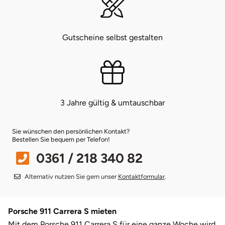
Bruchköbel
Münster
Sangerhausen
Gutscheine selbst gestalten
Bruchsal
Nürnberg
Sonneberg
Burghausen
Oberlausitz
Suhl
Calw
Pirna
Unterwellenborn
3 Jahre gültig & umtauschbar
Chemnitz
Riesa
Weimar
Sie wünschen den persönlichen Kontakt?
Bestellen Sie bequem per Telefon!
Cloppenburg
Ruhrgebiet
Weißenfels
0361 / 218 340 82
Coburg
Strausberg (Berlin/Brandenburg)
Witterda
Alternativ nutzen Sie gern unser
Kontaktformular
.
Cottbus
Sömmerda
Porsche 911 Carrera S mieten
Mit dem Porsche 911 Carrera S für eine ganze Woche wird