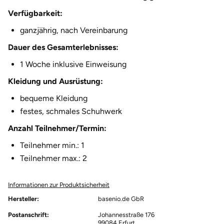
Verfügbarkeit:
Herzogenaurach
ganzjährig, nach Vereinbarung
Herzogtum Lauenburg
Dauer des Gesamterlebnisses:
1 Woche inklusive Einweisung
Homburg
Kleidung und Ausrüstung:
Horb am Neckar
bequeme Kleidung
festes, schmales Schuhwerk
Ibbenbüren
Anzahl Teilnehmer/Termin:
Ingolstadt
Teilnehmer min.: 1
Teilnehmer max.: 2
Jena
Informationen zur Produktsicherheit
Jerichower Land
Hersteller:
basenio.de GbR
Postanschrift:
Johannesstraße 176
Kamp-Lintfort
99084 Erfurt