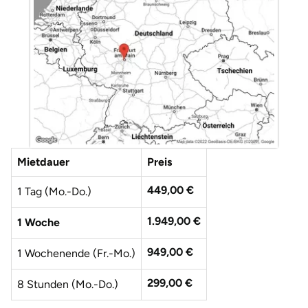
Düsseldorf
Erfurt
Erlangen
Essen
Flensburg
Mietdauer
Preis
Frankfurt am Main
449,00 €
1 Tag (Mo.-Do.)
Freiberg
1.949,00 €
1 Woche
Freiburg
949,00 €
1 Wochenende (Fr.-Mo.)
299,00 €
8 Stunden (Mo.-Do.)
Fulda