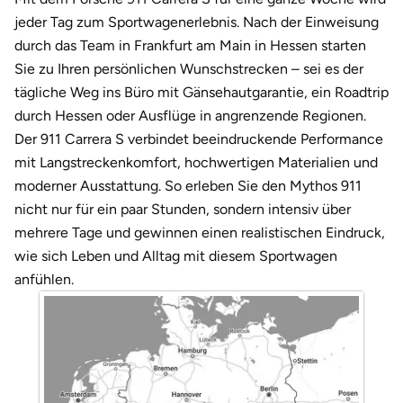
Darmstadt
Weimar
jeder Tag zum Sportwagenerlebnis. Nach der Einweisung
durch das Team in Frankfurt am Main in Hessen starten
Deggendorf
sächsische Schweiz
Sie zu Ihren persönlichen Wunschstrecken – sei es der
tägliche Weg ins Büro mit Gänsehautgarantie, ein Roadtrip
Dessau
durch Hessen oder Ausflüge in angrenzende Regionen.
Der 911 Carrera S verbindet beeindruckende Performance
Dietzenbach
mit Langstreckenkomfort, hochwertigen Materialien und
Dingolfing
moderner Ausstattung. So erleben Sie den Mythos 911
nicht nur für ein paar Stunden, sondern intensiv über
Dorsten
mehrere Tage und gewinnen einen realistischen Eindruck,
wie sich Leben und Alltag mit diesem Sportwagen
Dortmund
anfühlen.
Dresden
Duisburg