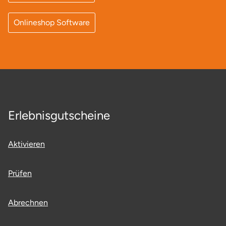
Neumünster
Onlineshop Software
Nidda
Nordwestmecklenburg
Nürnberg
Oberhavel
Erlebnisgutscheine
Odenwald
Aktivieren
Oder-Spree
Prüfen
Oldenburg
Abrechnen
Osnabrück