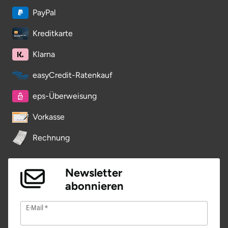
PayPal
Potsdam-Mittelmark
Kreditkarte
Prignitz
Klarna
Regensburg
easyCredit-Ratenkauf
Rendsburg Eckernförde
eps-Überweisung
Rheine
Vorkasse
Rechnung
Rodgau
Rostock
Newsletter
abonnieren
Rottweil
E-Mail
Rügen