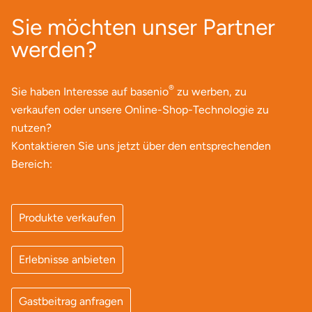
Mettingen
Sie möchten unser Partner
Moers
werden?
Märkisch-Oderland
®
Sie haben Interesse auf basenio
zu werben, zu
Mönchengladbach
verkaufen oder unsere Online-Shop-Technologie zu
nutzen?
München
Kontaktieren Sie uns jetzt über den entsprechenden
Bereich:
Münster
Nagold
Produkte verkaufen
Neckarsulm
Erlebnisse anbieten
Nesselwang
Gastbeitrag anfragen