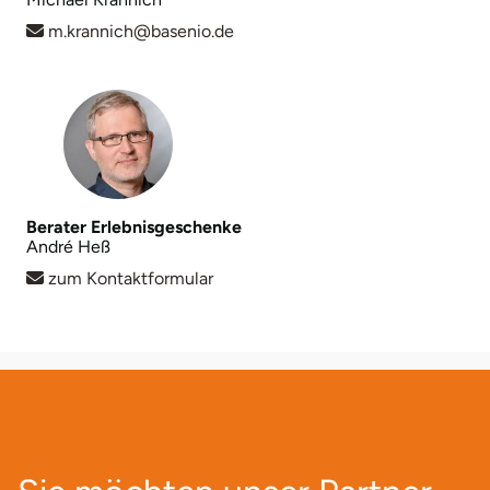
m.krannich@basenio.de
Lüneburg
Magdeburg
Main-Kinzig-Kreis
Mainz
Berater Erlebnisgeschenke
André Heß
Mannheim
zum Kontaktformular
Mecklenburgische Seenplatte
Meiningen
Merzig