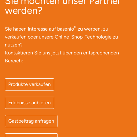
Sie möchten unser Partner
Mettingen
werden?
Moers
®
Sie haben Interesse auf basenio
zu werben, zu
Märkisch-Oderland
verkaufen oder unsere Online-Shop-Technologie zu
nutzen?
Mönchengladbach
Kontaktieren Sie uns jetzt über den entsprechenden
Bereich:
München
Münster
Produkte verkaufen
Nagold
Erlebnisse anbieten
Neckarsulm
Gastbeitrag anfragen
Nesselwang