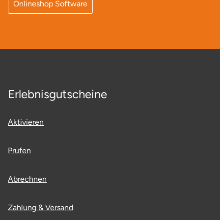
Onlineshop Software
Neumünster
Nidda
Nordwestmecklenburg
Nürnberg
Erlebnisgutscheine
Oberhavel
Aktivieren
Odenwald
Prüfen
Oder-Spree
Abrechnen
Oldenburg
Osnabrück
Zahlung & Versand