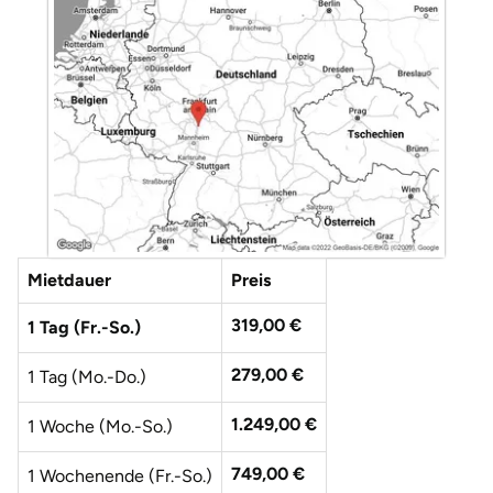
Düsseldorf
Erfurt
Erlangen
Essen
Flensburg
Mietdauer
Preis
Frankfurt am Main
319,00 €
1 Tag (Fr.-So.)
Freiberg
279,00 €
1 Tag (Mo.-Do.)
Freiburg
1.249,00 €
1 Woche (Mo.-So.)
Fulda
749,00 €
1 Wochenende (Fr.-So.)