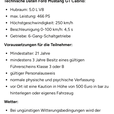
Technische Daten Ford Mustang GT Cabrio:
Halle
Hubraum: 5.0 L V8
max. Leistung: 466 PS
Hamburg
Höchstgeschwindigkeit: 250 km/h
Beschleunigung 0-100 km/h: 4,5 s
Hanau
Getriebe: 6-Gang-Schaltgetriebe
Hannover
Voraussetzungen für die Teilnehmer:
Mindestalter: 21 Jahre
Haßfurt
mindestens 3 Jahre Besitz eines gültigen
Führerscheins Klasse 3 oder B
Heidelberg
gültiger Personalausweis
normale physische und psychische Verfassung
Heidenheim
vor Ort ist eine Kaution in Höhe von 500 Euro in bar zu
hinterlegen oder eigenes Fahrzeug
Heilbronn
Wetter:
Heldburg
Bei ungünstigen Witterungsbedingungen wird der