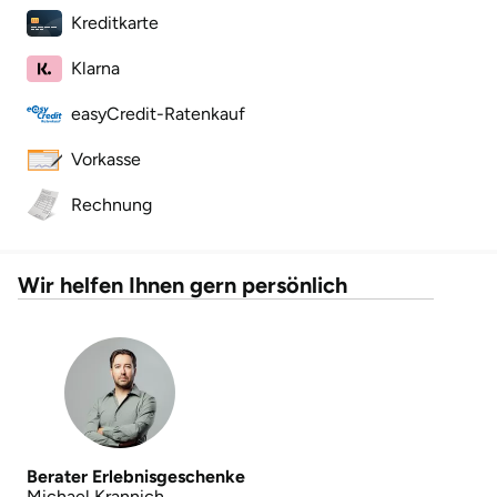
Kreditkarte
Landkreis Rostock
Klarna
Landshut
easyCredit-Ratenkauf
Vorkasse
Langenselbold
Rechnung
Leipzig
Leutkirch
Wir helfen Ihnen gern persönlich
Ludwigslust-Parchim
Löbau
Lübeck
Berater Erlebnisgeschenke
Lüchow-Dannenberg
Michael Krannich