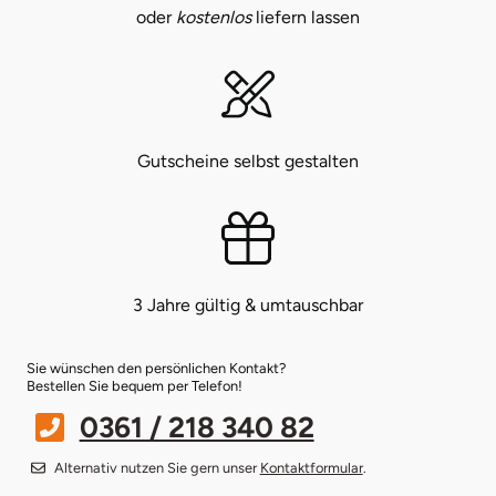
oder
kostenlos
liefern lassen
Bruchköbel
Münster
Sangerhausen
Bruchsal
Nürnberg
Sonneberg
Gutscheine selbst gestalten
Burghausen
Oberlausitz
Suhl
Calw
Pirna
Unterwellenborn
Chemnitz
Riesa
Weimar
3 Jahre gültig & umtauschbar
Cloppenburg
Ruhrgebiet
Weißenfels
Sie wünschen den persönlichen Kontakt?
Bestellen Sie bequem per Telefon!
Coburg
Strausberg (Berlin/Brandenburg)
Witterda
0361 / 218 340 82
Cottbus
Sömmerda
Alternativ nutzen Sie gern unser
Kontaktformular
.