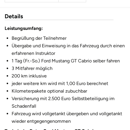
Fürstenfeldbruck
Details
Fürth
Leistungsumfang:
Geiselwind
Begrüßung der Teilnehmer
Übergabe und Einweisung in das Fahrzeug durch einen
Gelnhausen
erfahrenen Instruktor
1 Tag (Fr.-So.) Ford Mustang GT Cabrio selber fahren
Gera
3 Mitfahrer möglich
200 km inklusive
Gersfeld
jeder weitere km wird mit 1,00 Euro berechnet
Kilometerpakete optional zubuchbar
Gotha
Versicherung mit 2.500 Euro Selbstbeteiligung im
Schadenfall
Göppingen
Fahrzeug wird vollgetankt übergeben und vollgetankt
wieder entgegengenommen
Görlitz