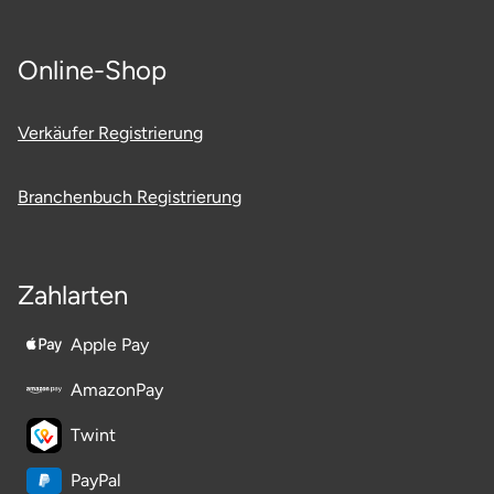
Ostholstein
Online-Shop
Ostprignitz-Ruppin
Oy-Mittelberg
Verkäufer Registrierung
Passau
Branchenbuch Registrierung
Pforzheim
Zahlarten
Pinneberg
Apple Pay
Pirna
AmazonPay
Plön
Twint
Potsdam
PayPal