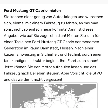
Darmstadt
Weimar
Ford Mustang GT Cabrio mieten
Deggendorf
sächsische Schweiz
Sie können nicht genug von Autos kriegen und wünschen
sich, einmal mit einem Fahrzeug zu fahren, an das man
Dessau
sonst nicht so einfach herankommt? Dann ist dieses
Angebot wie auf Sie zugeschnitten! Mieten Sie sich für
Dietzenbach
einen Tag einen Ford Mustang GT Cabrio der modernen
Generation im Raum Darmstadt, Hessen. Nach einer
Dingolfing
kurzen Einweisung in Sicherheit und Technik durch einen
fachkundigen Instruktor beginnt Ihre Fahrt auch schon!
Dorsten
Jetzt können Sie den Motor aufheulen lassen und das
Fahrzeug nach Belieben steuern. Aber Vorsicht, die StVO
Dortmund
und das Zeitlimit nicht vergessen!
Dresden
Duisburg