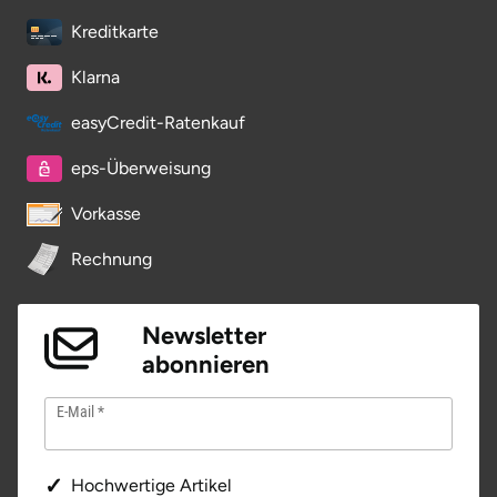
Potsdam-Mittelmark
Kreditkarte
Klarna
Prignitz
easyCredit-Ratenkauf
Regensburg
eps-Überweisung
Rendsburg Eckernförde
Vorkasse
Rheine
Rechnung
Rodgau
Newsletter
abonnieren
Rostock
E-Mail
Rottweil
Rügen
Hochwertige Artikel