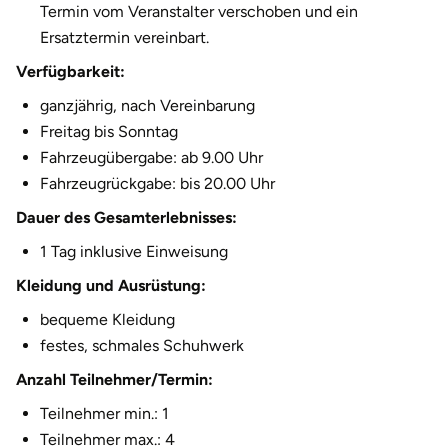
Termin vom Veranstalter verschoben und ein
Herzogenaurach
Ersatztermin vereinbart.
Verfügbarkeit:
Herzogtum Lauenburg
ganzjährig, nach Vereinbarung
Homburg
Freitag bis Sonntag
Fahrzeugübergabe: ab 9.00 Uhr
Horb am Neckar
Fahrzeugrückgabe: bis 20.00 Uhr
Dauer des Gesamterlebnisses:
Ibbenbüren
1 Tag inklusive Einweisung
Ingolstadt
Kleidung und Ausrüstung:
bequeme Kleidung
Jena
festes, schmales Schuhwerk
Anzahl Teilnehmer/Termin:
Jerichower Land
Teilnehmer min.: 1
Kamp-Lintfort
Teilnehmer max.: 4