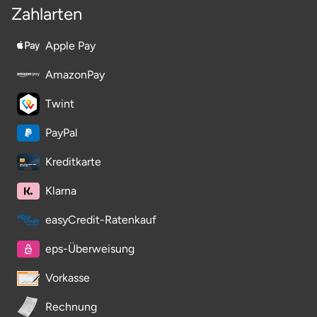
Zahlarten
Apple Pay
AmazonPay
Twint
PayPal
Kreditkarte
Klarna
easyCredit-Ratenkauf
eps-Überweisung
Vorkasse
Rechnung