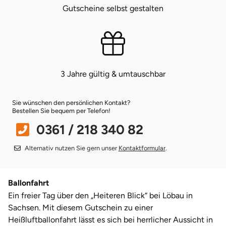
Gutscheine selbst gestalten
Münster
Sangerhausen
Nürnberg
Sonneberg
3 Jahre gültig & umtauschbar
Oberlausitz
Suhl
Pirna
Unterwellenborn
Sie wünschen den persönlichen Kontakt?
Bestellen Sie bequem per Telefon!
Riesa
Weimar
0361 / 218 340 82
Alternativ nutzen Sie gern unser
Kontaktformular
.
Ruhrgebiet
Weißenfels
Strausberg (Berlin/Brandenburg)
Witterda
Ballonfahrt
Ein freier Tag über den „Heiteren Blick“ bei Löbau in
Sömmerda
Sachsen. Mit diesem Gutschein zu einer
Heißluftballonfahrt lässt es sich bei herrlicher Aussicht in