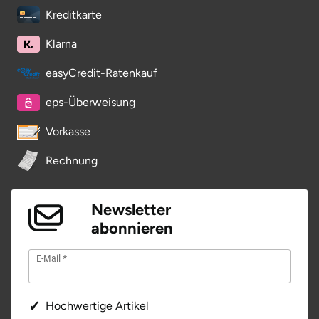
Kreditkarte
Vorpommern-Greifswald
Klarna
Vorpommern-Rügen
easyCredit-Ratenkauf
eps-Überweisung
Weimar
Vorkasse
Wertach
Rechnung
Wesel
Newsletter
Witten
abonnieren
Würzburg
E-Mail
Zweibrücken
Hochwertige Artikel