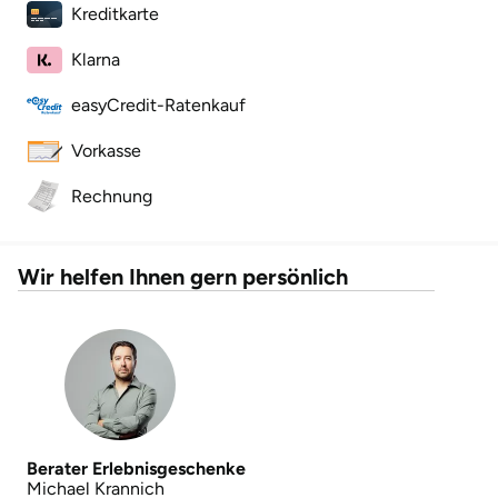
Kreditkarte
Ostholstein
Klarna
Ostprignitz-Ruppin
easyCredit-Ratenkauf
Oy-Mittelberg
Vorkasse
Passau
Rechnung
Pforzheim
Wir helfen Ihnen gern persönlich
Pinneberg
Pirna
Plön
Berater Erlebnisgeschenke
Potsdam
Michael Krannich