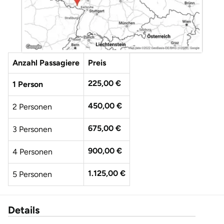
Düsseldorf
Erfurt
Erlangen
Anzahl Passagiere
Preis
Essen
225,00 €
1 Person
450,00 €
Flensburg
2 Personen
675,00 €
3 Personen
Frankfurt am Main
900,00 €
4 Personen
Freiberg
1.125,00 €
5 Personen
Freiburg
Fulda
Details