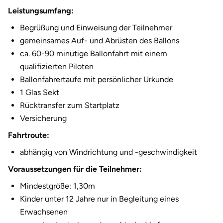
Fürstenfeldbruck
Leistungsumfang:
Begrüßung und Einweisung der Teilnehmer
Fürth
gemeinsames Auf- und Abrüsten des Ballons
ca. 60-90 minütige Ballonfahrt mit einem
Geiselwind
qualifizierten Piloten
Ballonfahrertaufe mit persönlicher Urkunde
Gelnhausen
1 Glas Sekt
Rücktransfer zum Startplatz
Gera
Versicherung
Gersfeld
Fahrtroute:
abhängig von Windrichtung und -geschwindigkeit
Gotha
Voraussetzungen für die Teilnehmer:
Göppingen
Mindestgröße: 1,30m
Kinder unter 12 Jahre nur in Begleitung eines
Görlitz
Erwachsenen