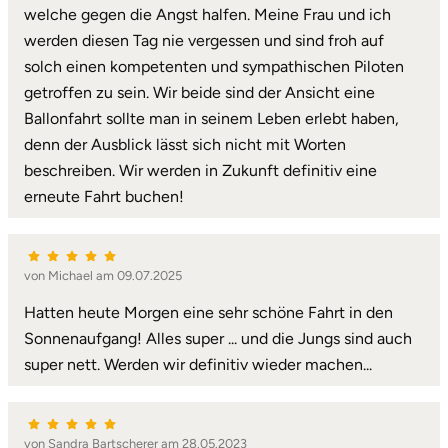
Mettingen
welche gegen die Angst halfen. Meine Frau und ich
werden diesen Tag nie vergessen und sind froh auf
Moers
solch einen kompetenten und sympathischen Piloten
getroffen zu sein. Wir beide sind der Ansicht eine
Märkisch-Oderland
Ballonfahrt sollte man in seinem Leben erlebt haben,
denn der Ausblick lässt sich nicht mit Worten
Mönchengladbach
beschreiben. Wir werden in Zukunft definitiv eine
erneute Fahrt buchen!
München
Münster
von Michael am 09.07.2025
Nagold
Hatten heute Morgen eine sehr schöne Fahrt in den
Sonnenaufgang! Alles super ... und die Jungs sind auch
Neckarsulm
super nett. Werden wir definitiv wieder machen...
Nesselwang
von Sandra Bartscherer am 28.05.2023