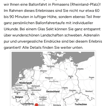
Darmstadt
Weimar
wir Ihnen eine Ballonfahrt in Pirmasens (Rheinland-Pfalz)!
Im Rahmen dieses Erlebnisses sind Sie nicht nur etwa 60
Deggendorf
sächsische Schweiz
bis 90 Minuten in luftiger Höhe, sondern ebenso Teil Ihrer
ganz persönlichen Ballonfahrertaufe mit individueller
Dessau
Urkunde. Bei einem Glas Sekt können Sie ganz entspannt
über wunderschönen Landschaften schweben. Adrenalin
Dietzenbach
pur und unvergessliche Eindrücke sind bei diesem Erlebnis
garantiert! Alle Details finden Sie weiter unten.
Dingolfing
Dorsten
Dortmund
Dresden
Duisburg