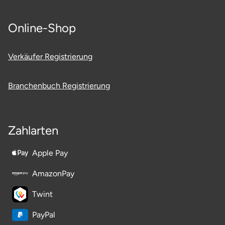
Tegernsee
Online-Shop
Teltow-Fläming
Verkäufer Registrierung
Trier
Branchenbuch Registrierung
Uckermark
Uelzen
Zahlarten
Ulm
Apple Pay
AmazonPay
Usedom
Twint
Viersen
PayPal
Villingen Schwenningen