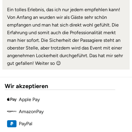
Neumünster
Ein tolles Erlebnis, das ich nur jedem empfehlen kann!
Von Anfang an wurden wir als Gäste sehr schön
Nidda
empfangen und man hat sich direkt wohl gefühlt. Die
Erfahrung und somit auch die Professionalität merkt
Nordwestmecklenburg
man hier sofort. Die Sicherheit der Passagiere steht an
oberster Stelle, aber trotzdem wird das Event mit einer
Nürnberg
angenehmen Lockerheit durchgeführt. Das hat mir sehr
Oberhavel
gut gefallen! Weiter so 😉
Odenwald
Wir akzeptieren
Oder-Spree
Apple Pay
Oldenburg
AmazonPay
Osnabrück
PayPal