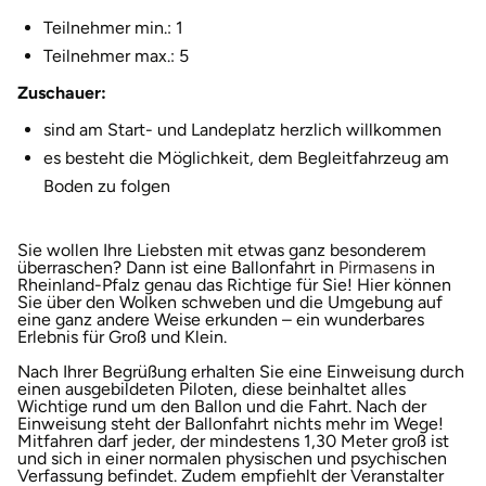
Teilnehmer min.: 1
Herzogenaurach
Teilnehmer max.: 5
Herzogtum Lauenburg
Zuschauer:
sind am Start- und Landeplatz herzlich willkommen
Homburg
es besteht die Möglichkeit, dem Begleitfahrzeug am
Boden zu folgen
Horb am Neckar
Sie wollen Ihre Liebsten mit etwas ganz besonderem
Ibbenbüren
öffnet i
überraschen? Dann ist eine Ballonfahrt in
Pirmasens
in
Rheinland-Pfalz genau das Richtige für Sie! Hier können
Sie über den Wolken schweben und die Umgebung auf
Ingolstadt
eine ganz andere Weise erkunden – ein wunderbares
Erlebnis für Groß und Klein.
Jena
Nach Ihrer Begrüßung erhalten Sie eine Einweisung durch
einen ausgebildeten Piloten, diese beinhaltet alles
Wichtige rund um den Ballon und die Fahrt. Nach der
Jerichower Land
Einweisung steht der Ballonfahrt nichts mehr im Wege!
Mitfahren darf jeder, der mindestens 1,30 Meter groß ist
und sich in einer normalen physischen und psychischen
Kamp-Lintfort
Verfassung befindet. Zudem empfiehlt der Veranstalter