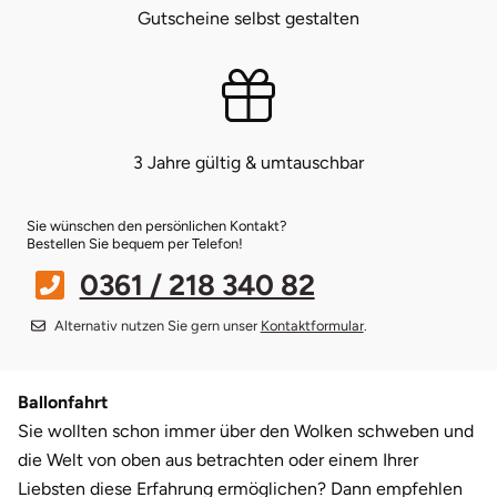
Gutscheine selbst gestalten
Bruchköbel
Münster
Sangerhausen
Bruchsal
Nürnberg
Sonneberg
3 Jahre gültig & umtauschbar
Burghausen
Oberlausitz
Suhl
Calw
Pirna
Unterwellenborn
Sie wünschen den persönlichen Kontakt?
Bestellen Sie bequem per Telefon!
Chemnitz
Riesa
Weimar
0361 / 218 340 82
Alternativ nutzen Sie gern unser
Kontaktformular
.
Cloppenburg
Ruhrgebiet
Weißenfels
Coburg
Strausberg (Berlin/Brandenburg)
Witterda
Ballonfahrt
Sie wollten schon immer über den Wolken schweben und
Cottbus
Sömmerda
die Welt von oben aus betrachten oder einem Ihrer
Liebsten diese Erfahrung ermöglichen? Dann empfehlen