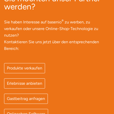
werden?
Saarbrücken
Salzgitter
®
Sie haben Interesse auf basenio
zu werben, zu
verkaufen oder unsere Online-Shop-Technologie zu
Schongau
nutzen?
Kontaktieren Sie uns jetzt über den entsprechenden
Schwabach
Bereich:
Schweinfurt
Produkte verkaufen
Schwerin
Erlebnisse anbieten
Segeberg
Seligenstadt
Gastbeitrag anfragen
Speyer
Onlineshop Software