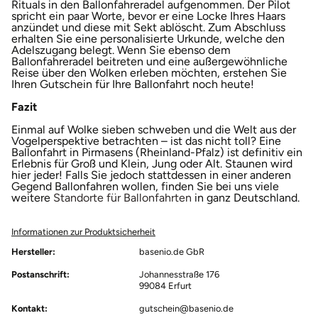
Rituals in den Ballonfahreradel aufgenommen. Der Pilot
spricht ein paar Worte, bevor er eine Locke Ihres Haars
anzündet und diese mit Sekt ablöscht. Zum Abschluss
Landkreis Rostock
erhalten Sie eine personalisierte Urkunde, welche den
Adelszugang belegt. Wenn Sie ebenso dem
Ballonfahreradel beitreten und eine außergewöhnliche
Landshut
Reise über den Wolken erleben möchten, erstehen Sie
Ihren Gutschein für Ihre Ballonfahrt noch heute!
Langenselbold
Fazit
Einmal auf Wolke sieben schweben und die Welt aus der
Leipzig
Vogelperspektive betrachten – ist das nicht toll? Eine
Ballonfahrt in Pirmasens (Rheinland-Pfalz) ist definitiv ein
Erlebnis für Groß und Klein, Jung oder Alt. Staunen wird
Leutkirch
hier jeder! Falls Sie jedoch stattdessen in einer anderen
Gegend Ballonfahren wollen, finden Sie bei uns viele
weitere
Standorte für Ballonfahrten
in ganz Deutschland.
Ludwigslust-Parchim
Informationen zur Produktsicherheit
Löbau
Hersteller:
basenio.de GbR
Postanschrift:
Johannesstraße 176
Lübeck
99084 Erfurt
Kontakt:
gutschein@basenio.de
Lüchow-Dannenberg