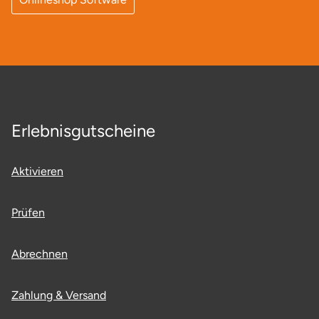
Stade
Steinburg
Stendal
Erlebnisgutscheine
Stettiner Haff
Stormarn
Aktivieren
Straubing
Prüfen
Stuttgart
Abrechnen
Sulz am Neckar
Zahlung & Versand
Tannheimer Tal