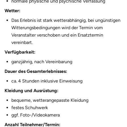
normale physische und psychische Verfassung
Halle
Wetter:
Das Erlebnis ist stark wetterabhängig, bei ungünstigen
Hamburg
Witterungsbedingungen wird der Termin vom
Veranstalter verschoben und ein Ersatztermin
Hanau
vereinbart.
Hannover
Verfügbarkeit:
ganzjährig, nach Vereinbarung
Haßfurt
Dauer des Gesamterlebnisses:
Heidelberg
ca. 4 Stunden inklusive Einweisung
Kleidung und Ausrüstung:
Heidenheim
bequeme, wetterangepasste Kleidung
Heilbronn
festes Schuhwerk
ggf. Foto-/Videokamera
Heldburg
Anzahl Teilnehmer/Termin: