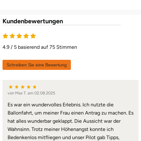
Lüneburg
Kundenbewertungen
Magdeburg
4.9 von 5
4.9 / 5 basierend auf 75 Stimmen
Main-Kinzig-Kreis
Mainz
Schreiben Sie eine Bewertung
Mannheim
von Max T. am 02.08.2025
Mecklenburgische Seenplatte
Es war ein wundervolles Erlebnis. Ich nutzte die
Meiningen
Ballonfahrt, um meiner Frau einen Antrag zu machen. Es
hat alles wunderbar geklappt. Die Aussicht war der
Merzig
Wahnsinn. Trotz meiner Höhenangst konnte ich
Bedenkenlos mitfliegen und unser Pilot gab Tipps,