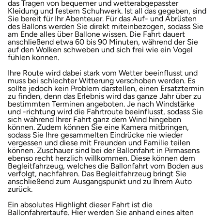
das Tragen von bequemer und wetterabgepasster
Kleidung und festem Schuhwerk. Ist all das gegeben, sind
Karlsruhe
Sie bereit für Ihr Abenteuer. Für das Auf- und Abrüsten
des Ballons werden Sie direkt miteinbezogen, sodass Sie
am Ende alles über Ballone wissen. Die Fahrt dauert
anschließend etwa 60 bis 90 Minuten, während der Sie
Kassel
auf den Wolken schweben und sich frei wie ein Vogel
fühlen können.
Kempten
Ihre Route wird dabei stark vom Wetter beeinflusst und
muss bei schlechter Witterung verschoben werden. Es
sollte jedoch kein Problem darstellen, einen Ersatztermin
Kerken
zu finden, denn das Erlebnis wird das ganze Jahr über zu
bestimmten Terminen angeboten. Je nach Windstärke
und -richtung wird die Fahrtroute beeinflusst, sodass Sie
Kiel
sich während Ihrer Fahrt ganz dem Wind hingeben
können. Zudem können Sie eine Kamera mitbringen,
sodass Sie Ihre gesammelten Eindrücke nie wieder
Koblenz
vergessen und diese mit Freunden und Familie teilen
können. Zuschauer sind bei der Ballonfahrt in Pirmasens
ebenso recht herzlich willkommen. Diese können dem
Kronach
Begleitfahrzeug, welches die Ballonfahrt vom Boden aus
verfolgt, nachfahren. Das Begleitfahrzeug bringt Sie
anschließend zum Ausgangspunkt und zu Ihrem Auto
Kulmbach
zurück.
Ein absolutes Highlight dieser Fahrt ist die
Ballonfahrertaufe. Hier werden Sie anhand eines alten
Köln