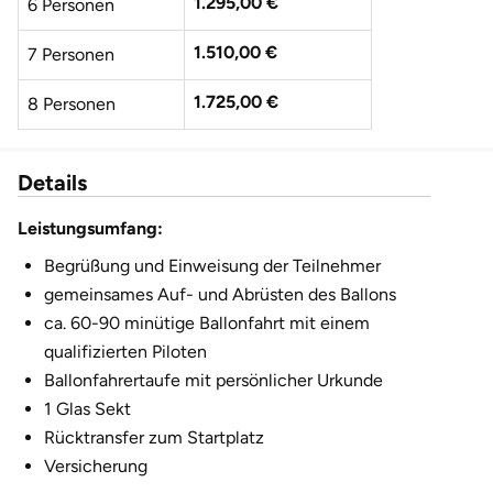
1.295,00 €
6 Personen
1.510,00 €
7 Personen
1.725,00 €
8 Personen
1.940,00 €
9 Personen
Details
2.155,00 €
10 Personen
Leistungsumfang:
2.370,00 €
11 Personen
Begrüßung und Einweisung der Teilnehmer
gemeinsames Auf- und Abrüsten des Ballons
2.585,00 €
12 Personen
ca. 60-90 minütige Ballonfahrt mit einem
qualifizierten Piloten
Ballonfahrertaufe mit persönlicher Urkunde
1 Glas Sekt
Rücktransfer zum Startplatz
Versicherung