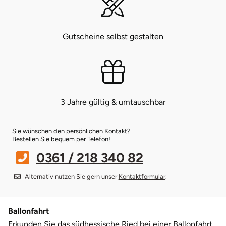
Münster
Sangerhausen
Gutscheine selbst gestalten
Nürnberg
Sonneberg
Oberlausitz
Suhl
Pirna
Unterwellenborn
3 Jahre gültig & umtauschbar
Riesa
Weimar
Sie wünschen den persönlichen Kontakt?
Bestellen Sie bequem per Telefon!
Ruhrgebiet
Weißenfels
0361 / 218 340 82
Strausberg (Berlin/Brandenburg)
Witterda
Alternativ nutzen Sie gern unser
Kontaktformular
.
Sömmerda
Ballonfahrt
Erkunden Sie das südhessische Ried bei einer Ballonfahrt