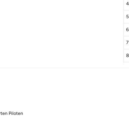
4
5
6
7
8
9
1
1
1
rten Piloten