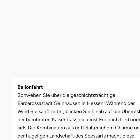
Leipzig
Schwäbische Alb
Oberhausen, Nordrhein-Westfalen
Freiburg
Leipzig
Mühlhausen
Freundin
Schwester
Mannheim
Rostock
Gotha
Masserberg
Nürnberg
Mama
Tante
Mühlhausen
Rottenburg am Neckar (Baden-Württemberg)
Hamburg
Meiningen
Paderborn
Papa
München
Schweinfurt (Bayern)
Hannover
Merseburg
Siebeldingen bei Ludwigshafen am Rhein
Schwester
Rosenheim
Sundern (NRW)
Jena
Naumburg (Saale)
Stuttgart
Sohn
Ballonfahrt
Wuppertal
Wiesbaden
Köln
Nordhausen
Würzburg
Tochter
Schweben Sie über die geschichtsträchtige
Barbarossastadt Gelnhausen in Hessen! Während der
Zwickau
Meißen
Querfurt
Zwickau
Wind Sie sanft leitet, blicken Sie hinab auf die Überres
der berühmten Kaiserpfalz, die einst Friedrich I. erbaue
Mengen
Römhild
ließ. Die Kombination aus mittelalterlichem Charme u
der hügeligen Landschaft des Spessarts macht diese
München
Saalfeld