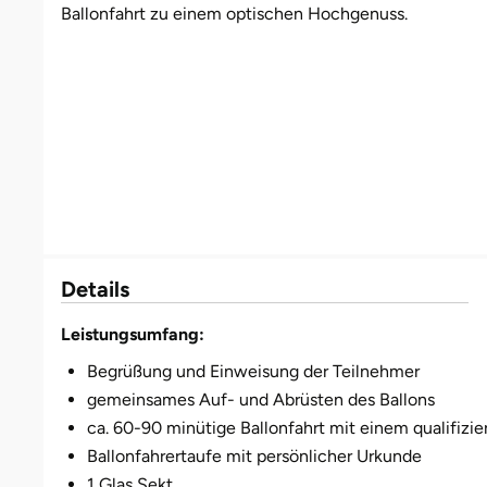
Ballonfahrt zu einem optischen Hochgenuss.
Münster
Sangerhausen
Nürnberg
Sonneberg
Oberlausitz
Suhl
Pirna
Unterwellenborn
Riesa
Weimar
Details
Ruhrgebiet
Weißenfels
Leistungsumfang:
Begrüßung und Einweisung der Teilnehmer
Strausberg (Berlin/Brandenburg)
Witterda
gemeinsames Auf- und Abrüsten des Ballons
ca. 60-90 minütige Ballonfahrt mit einem qualifizie
Sömmerda
Ballonfahrertaufe mit persönlicher Urkunde
1 Glas Sekt