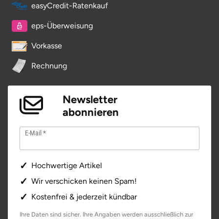
easyCredit-Ratenkauf
Stade
eps-Überweisung
Steinburg
Vorkasse
Rechnung
Stendal
Stettiner Haff
Newsletter
abonnieren
Stormarn
E-Mail
Straubing
Hochwertige Artikel
Stuttgart
Wir verschicken keinen Spam!
Sulz am Neckar
Kostenfrei & jederzeit kündbar
Ihre Daten sind sicher. Ihre Angaben werden ausschließlich zur
Tannheimer Tal