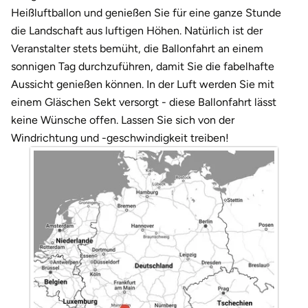
Darmstadt
Weimar
Heißluftballon und genießen Sie für eine ganze Stunde
die Landschaft aus luftigen Höhen. Natürlich ist der
Deggendorf
sächsische Schweiz
Veranstalter stets bemüht, die Ballonfahrt an einem
sonnigen Tag durchzuführen, damit Sie die fabelhafte
Dessau
Aussicht genießen können. In der Luft werden Sie mit
einem Gläschen Sekt versorgt - diese Ballonfahrt lässt
Dietzenbach
keine Wünsche offen. Lassen Sie sich von der
Windrichtung und -geschwindigkeit treiben!
Dingolfing
Dorsten
Dortmund
Dresden
Duisburg