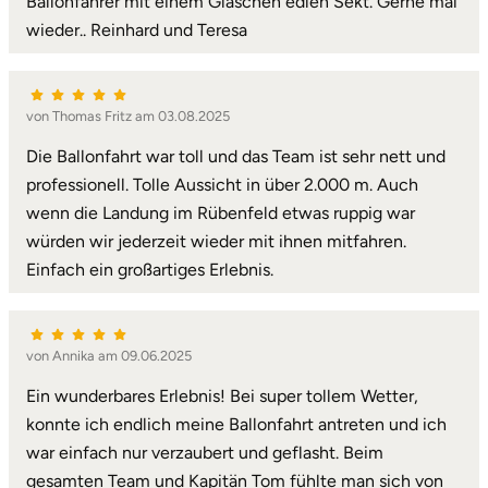
Ballonfahrer mit einem Gläschen edlen Sekt. Gerne mal
wieder.. Reinhard und Teresa
Landkreis Rostock
Landshut
von Thomas Fritz am 03.08.2025
Die Ballonfahrt war toll und das Team ist sehr nett und
Langenselbold
professionell. Tolle Aussicht in über 2.000 m. Auch
Leipzig
wenn die Landung im Rübenfeld etwas ruppig war
würden wir jederzeit wieder mit ihnen mitfahren.
Leutkirch
Einfach ein großartiges Erlebnis.
Ludwigslust-Parchim
von Annika am 09.06.2025
Löbau
Ein wunderbares Erlebnis! Bei super tollem Wetter,
konnte ich endlich meine Ballonfahrt antreten und ich
Lübeck
war einfach nur verzaubert und geflasht. Beim
gesamten Team und Kapitän Tom fühlte man sich von
Lüchow-Dannenberg