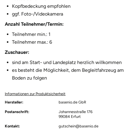
Kopfbedeckung empfohlen
Herzogenaurach
ggf. Foto-/Videokamera
Anzahl Teilnehmer/Termin:
Herzogtum Lauenburg
Teilnehmer min.: 1
Homburg
Teilnehmer max.: 6
Zuschauer:
Horb am Neckar
sind am Start- und Landeplatz herzlich willkommen
Ibbenbüren
es besteht die Möglichkeit, dem Begleitfahrzeug am
Boden zu folgen
Ingolstadt
Informationen zur Produktsicherheit
Jena
Hersteller:
basenio.de GbR
Postanschrift:
Johannesstraße 176
Jerichower Land
99084 Erfurt
Kontakt:
gutschein@basenio.de
Kamp-Lintfort