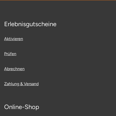
Potsdam-Mittelmark
Prignitz
Erlebnisgutscheine
Regensburg
Aktivieren
Rendsburg Eckernförde
Prüfen
Rheine
Abrechnen
Rodgau
Zahlung & Versand
Rostock
Rottweil
Online-Shop
Rügen