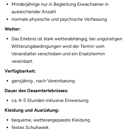
Minderjährige nur in Begleitung Erwachsener in
Halle
ausreichender Anzahl
normale physische und psychische Verfassung
Hamburg
Wetter:
Hanau
Das Erlebnis ist stark wetterabhängig, bei ungünstigen
Witterungsbedingungen wird der Termin vom
Hannover
Veranstalter verschoben und ein Ersatztermin
vereinbart.
Haßfurt
Verfügbarkeit:
Heidelberg
ganzjährig , nach Vereinbarung
Dauer des Gesamterlebnisses:
Heidenheim
ca. 4-5 Stunden inklusive Einweisung
Heilbronn
Kleidung und Ausrüstung:
bequeme, wetterangepasste Kleidung
Heldburg
festes Schuhwerk