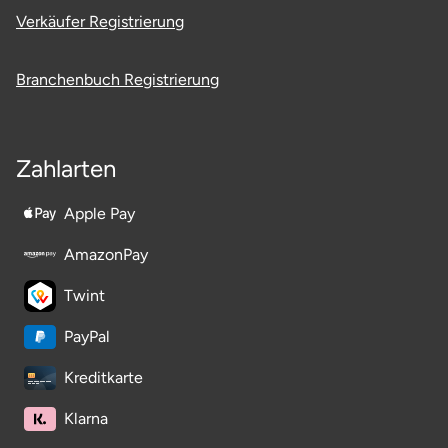
Verkäufer Registrierung
Saarbrücken
Branchenbuch Registrierung
Salzgitter
Schongau
Zahlarten
Schwabach
Apple Pay
Schweinfurt
AmazonPay
Schwerin
Twint
Segeberg
PayPal
Kreditkarte
Seligenstadt
Klarna
Speyer