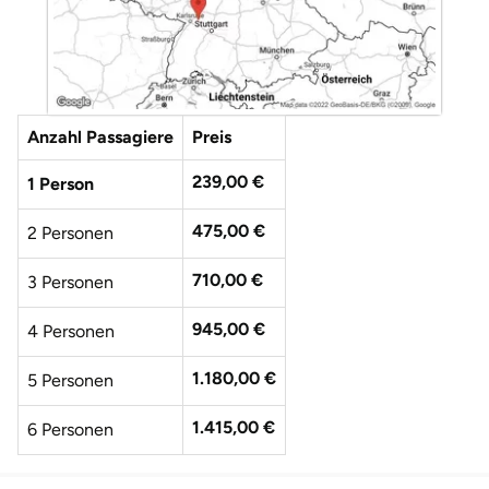
Düsseldorf
Erfurt
Erlangen
Anzahl Passagiere
Preis
Essen
239,00 €
1 Person
475,00 €
Flensburg
2 Personen
710,00 €
3 Personen
Frankfurt am Main
945,00 €
4 Personen
Freiberg
1.180,00 €
5 Personen
Freiburg
1.415,00 €
6 Personen
Fulda