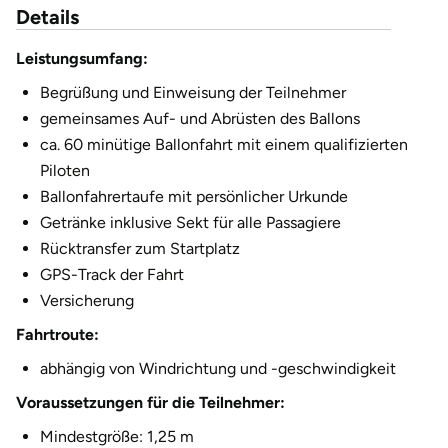
Details
Fürstenfeldbruck
Leistungsumfang:
Fürth
Begrüßung und Einweisung der Teilnehmer
Geiselwind
gemeinsames Auf- und Abrüsten des Ballons
ca. 60 minütige Ballonfahrt mit einem qualifizierten
Gelnhausen
Piloten
Ballonfahrertaufe mit persönlicher Urkunde
Gera
Getränke inklusive Sekt für alle Passagiere
Rücktransfer zum Startplatz
Gersfeld
GPS-Track der Fahrt
Versicherung
Gotha
Fahrtroute:
abhängig von Windrichtung und -geschwindigkeit
Göppingen
Voraussetzungen für die Teilnehmer:
Görlitz
Mindestgröße: 1,25 m