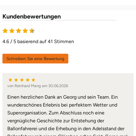
Karlsruhe
Kundenbewertungen
Kassel
4.6 / 5 basierend auf 41 Stimmen
Kempten
Kerken
Schreiben Sie eine Bewertung
Kiel
von Reinhard Mang am 30.06.2026
Koblenz
Einen herzlichen Dank an Georg und sein Team. Ein
Kronach
wunderschönes Erlebnis bei perfektem Wetter und
Superorganisation. Zum Abschluss noch eine
Kulmbach
vergnügliche Geschichte zur Entstehung der
Ballonfahrerei und die Erhebung in den Adelsstand der
Köln