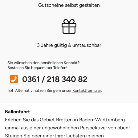
Gutscheine selbst gestalten
Bruchköbel
Münster
Sangerhausen
Bruchsal
Nürnberg
Sonneberg
3 Jahre gültig & umtauschbar
Burghausen
Oberlausitz
Suhl
Calw
Pirna
Unterwellenborn
Sie wünschen den persönlichen Kontakt?
Bestellen Sie bequem per Telefon!
Chemnitz
Riesa
Weimar
0361 / 218 340 82
Alternativ nutzen Sie gern unser
Kontaktformular
.
Cloppenburg
Ruhrgebiet
Weißenfels
Coburg
Strausberg (Berlin/Brandenburg)
Witterda
Ballonfahrt
Erleben Sie das Gebiet Bretten in Baden-Württemberg
Cottbus
Sömmerda
einmal aus einer ungewöhnlichen Perspektive: von oben!
Steigen Sie oder einer Ihrer Liebsten in einen