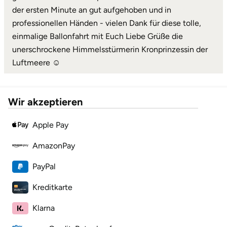
der ersten Minute an gut aufgehoben und in
professionellen Händen - vielen Dank für diese tolle,
Lüneburg
einmalige Ballonfahrt mit Euch Liebe Grüße die
unerschrockene Himmelsstürmerin Kronprinzessin der
Magdeburg
Luftmeere ☺️
Main-Kinzig-Kreis
Wir akzeptieren
Mainz
Apple Pay
Mannheim
AmazonPay
Mecklenburgische Seenplatte
PayPal
Meiningen
Kreditkarte
Merzig
Klarna