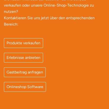
Ostholstein
verkaufen oder unsere Online-Shop-Technologie zu
nutzen?
Ostprignitz-Ruppin
Kontaktieren Sie uns jetzt über den entsprechenden
Bereich:
Oy-Mittelberg
Passau
Produkte verkaufen
Pforzheim
Erlebnisse anbieten
Pinneberg
Gastbeitrag anfragen
Pirna
Onlineshop Software
Plön
Potsdam