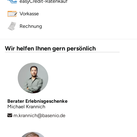
easyCredit-Ratenkauf
Mettingen
Vorkasse
Moers
Rechnung
Märkisch-Oderland
Wir helfen Ihnen gern persönlich
Mönchengladbach
München
Münster
Nagold
Berater Erlebnisgeschenke
Michael Krannich
Neckarsulm
m.krannich@basenio.de
Nesselwang